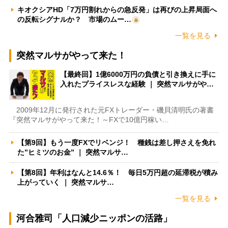
キオクシアHD「7万円割れからの急反発」は再びの上昇局面へ
の反転シグナルか？ 市場のムー…
一覧を見る
突然マルサがやって来た！
【最終回】1億6000万円の負債と引き換えに手に
入れたプライスレスな経験 ｜ 突然マルサがや…
2009年12月に発行された元FXトレーダー・磯貝清明氏の著書
『突然マルサがやって来た！～FXで10億円稼い…
【第9回】もう一度FXでリベンジ！ 種銭は差し押さえを免れ
た”ヒミツのお金” ｜ 突然マルサ…
【第8回】年利はなんと14.6％！ 毎日5万円超の延滞税が積み
上がっていく ｜ 突然マルサ…
一覧を見る
河合雅司「人口減少ニッポンの活路」