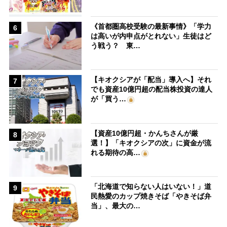
《首都圏高校受験の最新事情》「学力
6
は高いが内申点がとれない」生徒はど
う戦う？ 東…
【キオクシアが「配当」導入へ】それ
7
でも資産10億円超の配当株投資の達人
が「買う…
【資産10億円超・かんちさんが厳
8
選！】「キオクシアの次」に資金が流
れる期待の高…
「北海道で知らない人はいない！」道
9
民熱愛のカップ焼きそば「やきそば弁
当」、最大の…