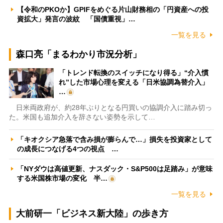
【令和のPKOか】GPIFをめぐる片山財務相の「円資産への投
資拡大」発言の波紋 「国債重視」…
一覧を見る
森口亮「まるわかり市況分析」
「トレンド転換のスイッチになり得る」“介入慣
れ”した市場心理を変える「日米協調為替介入」
…
日米両政府が、約28年ぶりとなる円買いの協調介入に踏み切っ
た。米国も追加介入を辞さない姿勢を示して…
「キオクシア急落で含み損が膨らんで…」損失を投資家として
の成長につなげる4つの視点 …
「NYダウは高値更新、ナスダック・S&P500は足踏み」が意味
する米国株市場の変化 半…
一覧を見る
大前研一「ビジネス新大陸」の歩き方