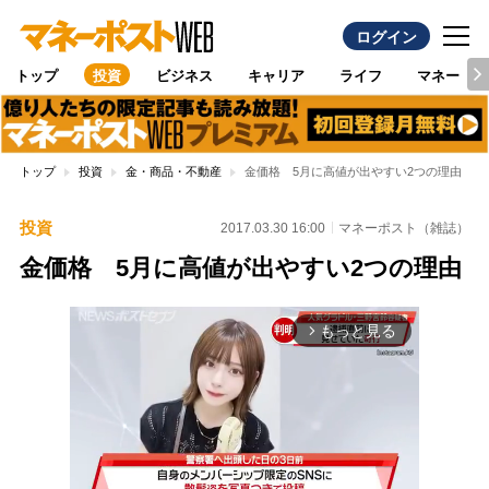
ログイン
トップ
投資
ビジネス
キャリア
ライフ
マネー
トップ
投資
金・商品・不動産
金価格 5月に高値が出やすい2つの理由
投資
2017.03.30 16:00
マネーポスト（雑誌）
金価格 5月に高値が出やすい2つの理由
もっと見る
arrow_forward_ios