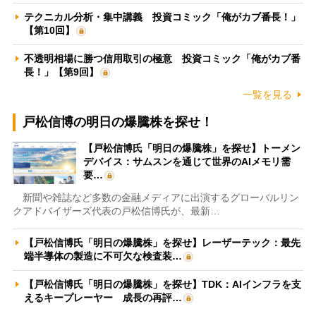
テクニカル分析・集中講義 投資コミック「俺がカブ番長！」
【第10回】
不透明相場に勝つ信用取引の極意 投資コミック「俺がカブ番
長！」【第9回】
一覧を見る
戸松信博の明日の爆騰株を探せ！
【戸松信博氏「明日の爆騰株」を探せ】トーメン
デバイス：サムスンを通じて世界のAIメモリ需
要…
新聞や雑誌など多数の金融メディアに出演するグローバルリン
クアドバイザーズ代表の戸松信博氏が、最新…
【戸松信博氏「明日の爆騰株」を探せ】レーザーテック：最先
端半導体の製造に不可欠な検査装…
【戸松信博氏「明日の爆騰株」を探せ】TDK：AIインフラを支
えるキープレーヤー 成長の再評…