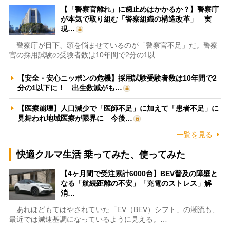
【「警察官離れ」に歯止めはかかるか？】警察庁
が本気で取り組む「警察組織の構造改革」 実
現…
警察庁が目下、頭を悩ませているのが「警察官不足」だ。警察
官の採用試験の受験者数は10年間で2分の1以…
【安全・安心ニッポンの危機】採用試験受験者数は10年間で2
分の1以下に！ 出生数減がも…
【医療崩壊】人口減少で「医師不足」に加えて「患者不足」に
見舞われ地域医療が限界に 今後…
一覧を見る
快適クルマ生活 乗ってみた、使ってみた
【4ヶ月間で受注累計6000台】BEV普及の障壁と
なる「航続距離の不安」「充電のストレス」解
消…
あれほどもてはやされていた「EV（BEV）シフト」の潮流も、
最近では減速基調になっているように見える。…