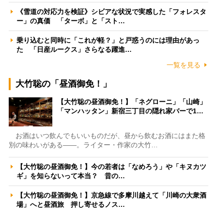
《雪道の対応力を検証》シビアな状況で実感した「フォレスタ
ー」の真価 「ターボ」と「スト…
乗り込むと同時に「これが軽？」と戸惑うのには理由があっ
た 「日産ルークス」さらなる躍進…
一覧を見る
大竹聡の「昼酒御免！」
【大竹聡の昼酒御免！】「ネグローニ」「山崎」
「マンハッタン」新宿三丁目の隠れ家バーで1…
お酒はいつ飲んでもいいものだが、昼から飲むお酒にはまた格
別の味わいがある――。ライター・作家の大竹…
【大竹聡の昼酒御免！】今の若者は「なめろう」や「キヌカツ
ギ」を知らないって本当？ 昔の…
【大竹聡の昼酒御免！】京急線で多摩川越えて「川崎の大衆酒
場」へと昼酒旅 押し寄せるノス…