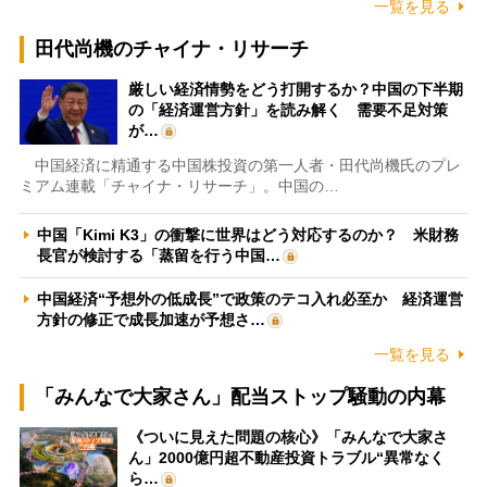
一覧を見る
田代尚機のチャイナ・リサーチ
厳しい経済情勢をどう打開するか？中国の下半期
の「経済運営方針」を読み解く 需要不足対策
が…
中国経済に精通する中国株投資の第一人者・田代尚機氏のプレ
ミアム連載「チャイナ・リサーチ」。中国の…
中国「Kimi K3」の衝撃に世界はどう対応するのか？ 米財務
長官が検討する「蒸留を行う中国…
中国経済“予想外の低成長”で政策のテコ入れ必至か 経済運営
方針の修正で成長加速が予想さ…
一覧を見る
「みんなで大家さん」配当ストップ騒動の内幕
《ついに見えた問題の核心》「みんなで大家さ
ん」2000億円超不動産投資トラブル“異常なく
ら…