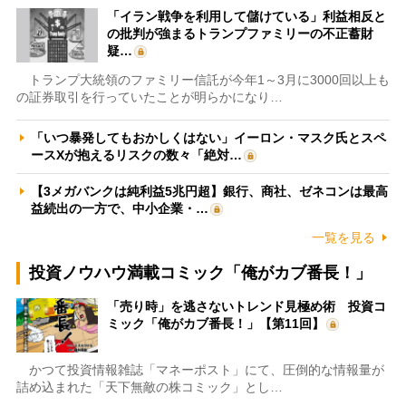
「イラン戦争を利用して儲けている」利益相反と
の批判が強まるトランプファミリーの不正蓄財
疑…
トランプ大統領のファミリー信託が今年1～3月に3000回以上も
の証券取引を行っていたことが明らかになり…
「いつ暴発してもおかしくはない」イーロン・マスク氏とスペ
ースXが抱えるリスクの数々「絶対…
【3メガバンクは純利益5兆円超】銀行、商社、ゼネコンは最高
益続出の一方で、中小企業・…
一覧を見る
投資ノウハウ満載コミック「俺がカブ番長！」
「売り時」を逃さないトレンド見極め術 投資コ
ミック「俺がカブ番長！」【第11回】
かつて投資情報雑誌「マネーポスト」にて、圧倒的な情報量が
詰め込まれた「天下無敵の株コミック」とし…