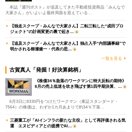
本誌『週刊ポスト』が追及してきた不動産投資商品「みんなで
大家さん」がいよいよ最終局面を迎えている…
【独走スクープ・みんなで大家さん】二転三転した“成田プロ
ジェクト”の計画変更の裏で起き…
【追及スクープ・みんなで大家さん】独占入手“内部議事録”で
明かされる柳瀬健一・代表の思…
一覧を見る
古賀真人「発掘！好決算銘柄」
《株価34％急落のワークマンに特大反転の期待》
6月の売上低迷を吹き飛ばす第1四半期決算、…
6月3日に8330円をつけたワークマン（東証スタンダード・
7564）の株価は、わずか1カ月あまりで約34％下落…
三菱重工が「AIインフラの新たな主役」として再評価される気
運 エヌビディアとの提携でAI…