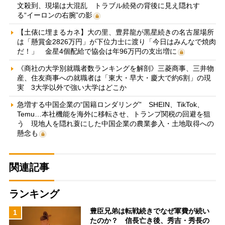
文殺到、現場は大混乱 トラブル続発の背後に見え隠れす
る“イーロンの右腕”の影
【土俵に埋まるカネ】大の里、豊昇龍が黒星続きの名古屋場所
は「懸賞金2826万円」が下位力士に渡り「今日はみんなで焼肉
だ！」 金星4個配給で協会は年96万円の支出増に
《商社の大学別就職者数ランキングを解剖》三菱商事、三井物
産、住友商事への就職者は「東大・早大・慶大で約6割」の現
実 3大学以外で強い大学はどこか
急増する中国企業の“国籍ロンダリング” SHEIN、TikTok、
Temu…本社機能を海外に移転させ、トランプ関税の回避を狙
う 現地人を隠れ蓑にした中国企業の農業参入・土地取得への
懸念も
関連記事
ランキング
豊臣兄弟は転戦続きでなぜ軍費が続い
1
たのか？ 信長亡き後、秀吉・秀長の