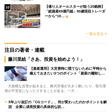
【億り人オールスターが狙う20銘柄】
10
「総資産69億円超」90歳現役トレーダ
ーから“10…
一覧を見る
注目の著者・連載
藤川里絵「さあ、投資を始めよう！」
【資産運用】大災害時に慌てないために平時から
備えておきたい3つのポイント「資産の棚卸し…
大規模な災害が起きると、株式市場が大きく動いたり、取引環
境が不安定になったりすることがある。一方…
5年ぶり改訂の「CGコード」、何が変わったのかポイントを解
説 企業に成長投資の具体的な説…