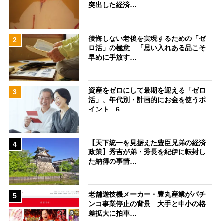
突出した経済…
後悔しない老後を実現するための「ゼ
2
ロ活」の極意 「思い入れある品こそ
早めに手放す…
資産をゼロにして最期を迎える「ゼロ
3
活」、年代別・計画的にお金を使うポ
イント 6…
【天下統一を見据えた豊臣兄弟の経済
4
政策】秀吉が弟・秀長を紀伊に転封し
た納得の事情…
老舗遊技機メーカー・豊丸産業がパチ
5
ンコ事業停止の背景 大手と中小の格
差拡大に拍車…