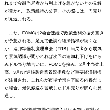
れまで金融当局者から利上げを急がないとの見解
が聞かれ、政策維持の公算。その際には、円売り
が見込まれる。
また、FOMCは2会合連続で政策金利の据え置き
が予想される。足元で低調な経済指標が続くな
か、連邦準備制度理事会（FRB）当局者から弱気
な景気認識が聞かれれば次回の追加利下げをにら
みドル売り地合いに。FOMCを挟み、2月小売売上
高、3月NY連銀製造業景況指数など重要経済指標
が注目され、これらが市場予想を下回る内容だっ
た場合、景気減速を警戒したドル売りが膨らむ見
通し。
他方、NY株式市場の調整入りは円買い材料だ