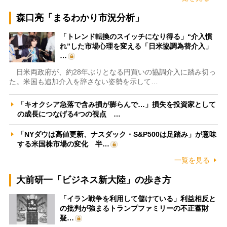
森口亮「まるわかり市況分析」
「トレンド転換のスイッチになり得る」“介入慣
れ”した市場心理を変える「日米協調為替介入」
…
日米両政府が、約28年ぶりとなる円買いの協調介入に踏み切っ
た。米国も追加介入を辞さない姿勢を示して…
「キオクシア急落で含み損が膨らんで…」損失を投資家として
の成長につなげる4つの視点 …
「NYダウは高値更新、ナスダック・S&P500は足踏み」が意味
する米国株市場の変化 半…
一覧を見る
大前研一「ビジネス新大陸」の歩き方
「イラン戦争を利用して儲けている」利益相反と
の批判が強まるトランプファミリーの不正蓄財
疑…