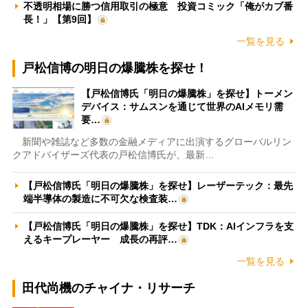
不透明相場に勝つ信用取引の極意 投資コミック「俺がカブ番
長！」【第9回】
一覧を見る
戸松信博の明日の爆騰株を探せ！
【戸松信博氏「明日の爆騰株」を探せ】トーメン
デバイス：サムスンを通じて世界のAIメモリ需
要…
新聞や雑誌など多数の金融メディアに出演するグローバルリン
クアドバイザーズ代表の戸松信博氏が、最新…
【戸松信博氏「明日の爆騰株」を探せ】レーザーテック：最先
端半導体の製造に不可欠な検査装…
【戸松信博氏「明日の爆騰株」を探せ】TDK：AIインフラを支
えるキープレーヤー 成長の再評…
一覧を見る
田代尚機のチャイナ・リサーチ