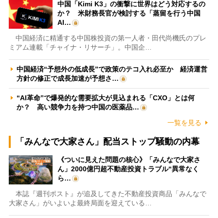
中国「Kimi K3」の衝撃に世界はどう対応するの
か？ 米財務長官が検討する「蒸留を行う中国
AI…
中国経済に精通する中国株投資の第一人者・田代尚機氏のプレ
ミアム連載「チャイナ・リサーチ」。中国企…
中国経済“予想外の低成長”で政策のテコ入れ必至か 経済運営
方針の修正で成長加速が予想さ…
“AI革命”で爆発的な需要拡大が見込まれる「CXO」とは何
か？ 高い競争力を持つ中国の医薬品…
一覧を見る
「みんなで大家さん」配当ストップ騒動の内幕
《ついに見えた問題の核心》「みんなで大家さ
ん」2000億円超不動産投資トラブル“異常なく
ら…
本誌『週刊ポスト』が追及してきた不動産投資商品「みんなで
大家さん」がいよいよ最終局面を迎えている…