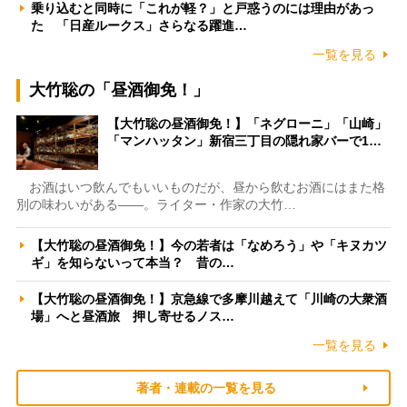
乗り込むと同時に「これが軽？」と戸惑うのには理由があっ
た 「日産ルークス」さらなる躍進…
一覧を見る
大竹聡の「昼酒御免！」
【大竹聡の昼酒御免！】「ネグローニ」「山崎」
「マンハッタン」新宿三丁目の隠れ家バーで1…
お酒はいつ飲んでもいいものだが、昼から飲むお酒にはまた格
別の味わいがある――。ライター・作家の大竹…
【大竹聡の昼酒御免！】今の若者は「なめろう」や「キヌカツ
ギ」を知らないって本当？ 昔の…
【大竹聡の昼酒御免！】京急線で多摩川越えて「川崎の大衆酒
場」へと昼酒旅 押し寄せるノス…
一覧を見る
著者・連載の一覧を見る