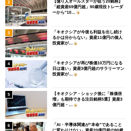
【億り人オールスターが狙う20銘柄】
2
「総資産69億円超」90歳現役トレーダ
ーから“10…
「キオクシアが今後も利益を出し続け
3
るかは分からない」資産11億円の個人
投資家が…
「キオクシアが再び株価10万円になる
4
日は遠い」資産3億円超のサラリーマン
投資家が…
【キオクシア・ショック後に「株価倍
5
増」も期待できる注目銘柄5選】資産3
億円超・…
「AI・半導体関連が“本命”であること
6
に変わりはない」資産20億円超の90歳