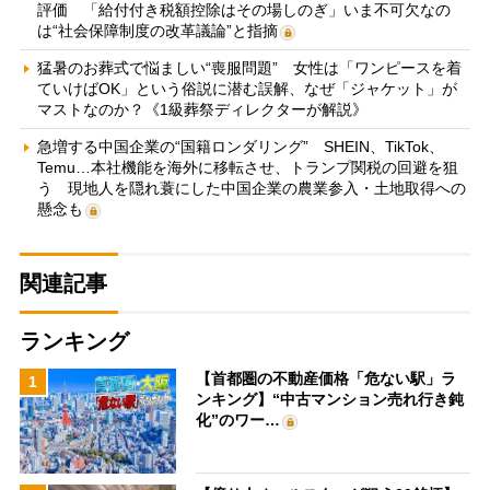
評価 「給付付き税額控除はその場しのぎ」いま不可欠なの
は“社会保障制度の改革議論”と指摘
猛暑のお葬式で悩ましい“喪服問題” 女性は「ワンピースを着
ていけばOK」という俗説に潜む誤解、なぜ「ジャケット」が
マストなのか？《1級葬祭ディレクターが解説》
急増する中国企業の“国籍ロンダリング” SHEIN、TikTok、
Temu…本社機能を海外に移転させ、トランプ関税の回避を狙
う 現地人を隠れ蓑にした中国企業の農業参入・土地取得への
懸念も
関連記事
ランキング
【首都圏の不動産価格「危ない駅」ラ
1
ンキング】“中古マンション売れ行き鈍
化”のワー…