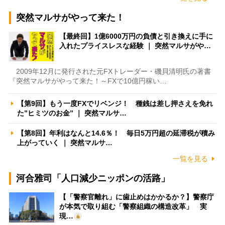
突然マルサがやって来た！
【最終回】1億6000万円の負債と引き換えに手に
入れたプライスレスな経験 ｜ 突然マルサがや…
2009年12月に発行された元FXトレーダー・磯貝清明氏の著書
『突然マルサがやって来た！～FXで10億円稼い…
【第9回】もう一度FXでリベンジ！ 種銭は差し押さえを免れ
た”ヒミツのお金” ｜ 突然マルサ…
【第8回】年利はなんと14.6％！ 毎日5万円超の延滞税が積み
上がっていく ｜ 突然マルサ…
一覧を見る
河合雅司「人口減少ニッポンの活路」
【「警察官離れ」に歯止めはかかるか？】警察庁
が本気で取り組む「警察組織の構造改革」 実
現…