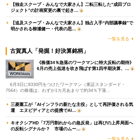
【独走スクープ・みんなで大家さん】二転三転した“成田プロ
ジェクト”の計画変更の裏で起き…
【追及スクープ・みんなで大家さん】独占入手“内部議事録”で
明かされる柳瀬健一・代表の思…
一覧を見る
古賀真人「発掘！好決算銘柄」
《株価34％急落のワークマンに特大反転の期待》
6月の売上低迷を吹き飛ばす第1四半期決算、…
6月3日に8330円をつけたワークマン（東証スタンダード・
7564）の株価は、わずか1カ月あまりで約34％下落…
三菱重工が「AIインフラの新たな主役」として再評価される気
運 エヌビディアとの提携でAI…
キオクシアHD「7万円割れからの急反発」は再びの上昇局面へ
の反転シグナルか？ 市場のムー…
一覧を見る