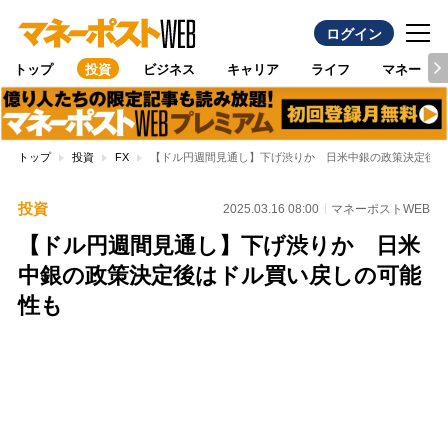
ログイン
トップ
投資
ビジネス
キャリア
ライフ
マネー
トップ
投資
FX
【ドル円週間見通し】下げ渋りか 日米中銀の政策決定後は
投資
2025.03.16 08:00
マネーポストWEB
【ドル円週間見通し】下げ渋りか 日米
中銀の政策決定後はドル買い戻しの可能
性も
Loaded
:
87.48%
/
Unmute