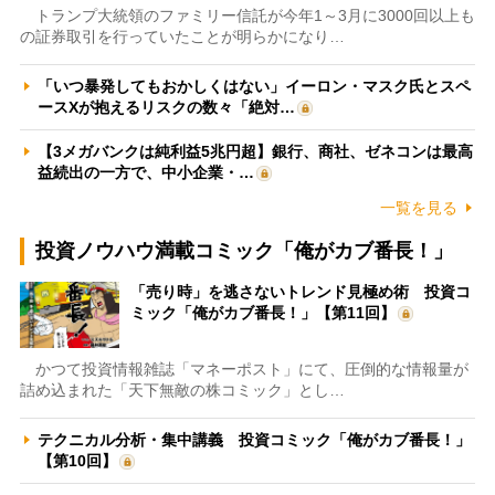
トランプ大統領のファミリー信託が今年1～3月に3000回以上も
の証券取引を行っていたことが明らかになり…
「いつ暴発してもおかしくはない」イーロン・マスク氏とスペ
ースXが抱えるリスクの数々「絶対…
【3メガバンクは純利益5兆円超】銀行、商社、ゼネコンは最高
益続出の一方で、中小企業・…
一覧を見る
投資ノウハウ満載コミック「俺がカブ番長！」
「売り時」を逃さないトレンド見極め術 投資コ
ミック「俺がカブ番長！」【第11回】
かつて投資情報雑誌「マネーポスト」にて、圧倒的な情報量が
詰め込まれた「天下無敵の株コミック」とし…
テクニカル分析・集中講義 投資コミック「俺がカブ番長！」
【第10回】