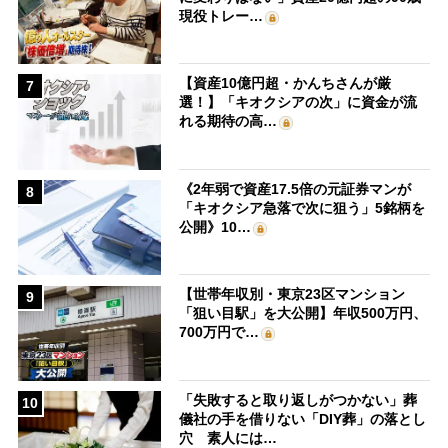
現役トレー…
【資産10億円超・かんちさんが厳
7
選！】「キオクシアの次」に資金が流
れる期待の高…
《2年弱で資産17.5倍の元証券マンが
8
「キオクシア急落で次に狙う」5銘柄を
公開》10…
【世帯年収別・東京23区マンション
9
「狙い目駅」を大公開】年収500万円、
700万円で…
「失敗すると取り返しがつかない」葬
10
儀社の手を借りない「DIY葬」の落とし
穴 素人には…