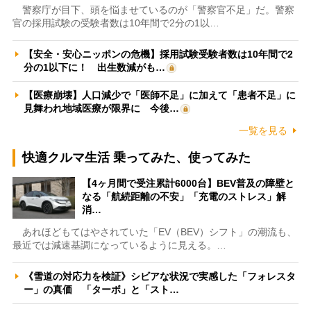
警察庁が目下、頭を悩ませているのが「警察官不足」だ。警察
官の採用試験の受験者数は10年間で2分の1以…
【安全・安心ニッポンの危機】採用試験受験者数は10年間で2
分の1以下に！ 出生数減がも…
【医療崩壊】人口減少で「医師不足」に加えて「患者不足」に
見舞われ地域医療が限界に 今後…
一覧を見る
快適クルマ生活 乗ってみた、使ってみた
【4ヶ月間で受注累計6000台】BEV普及の障壁と
なる「航続距離の不安」「充電のストレス」解
消…
あれほどもてはやされていた「EV（BEV）シフト」の潮流も、
最近では減速基調になっているように見える。…
《雪道の対応力を検証》シビアな状況で実感した「フォレスタ
ー」の真価 「ターボ」と「スト…