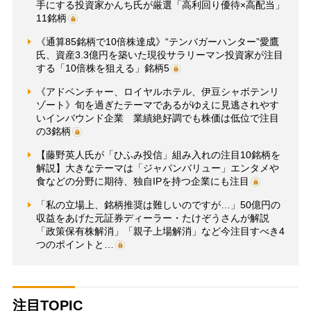
手にする投資家かんち氏が厳選「高利回り優待×高配当」
11銘柄
《通算85銘柄で10倍株達成》“テンバガーハンター”愛鷹
氏、資産3.3億円を築いた現役サラリーマン投資家が注目
する「10倍株を狙える」銘柄5
《アドベンチャー、ロイヤルホテル、伊豆シャボテンリ
ゾート》旬を過ぎたテーマであるがゆえに見逃されやす
いインバウンド企業 業績絶好調でも株価は低位で注目
の3銘柄
【藤野英人氏が「ひふみ投信」組み入れの注目10銘柄を
解説】大きなテーマは「ジャパンバリュー」エンタメや
食などの分野に期待、独自IPを持つ企業にも注目
「私の立場上、銘柄推奨は難しいのですが…」50億円の
収益をあげた元証券ディーラー・たけぞうさんが解説
「政策保有株解消」「親子上場解消」など今注目すべき4
つのポイントと…
注目TOPIC