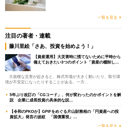
一覧を見る
注目の著者・連載
藤川里絵「さあ、投資を始めよう！」
【資産運用】大災害時に慌てないために平時から
備えておきたい3つのポイント「資産の棚卸し…
大規模な災害が起きると、株式市場が大きく動いたり、取引環
境が不安定になったりすることがある。一方…
5年ぶり改訂の「CGコード」、何が変わったのかポイントを解
説 企業に成長投資の具体的な説…
【令和のPKOか】GPIFをめぐる片山財務相の「円資産への投
資拡大」発言の波紋 「国債重視」…
一覧を見る