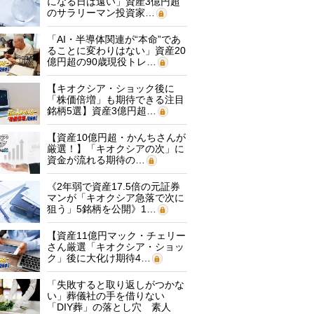
になる日は遠い」資産3億円超
のサラリーマン投資家…
「AI・半導体関連が“本命”であ
ることに変わりはない」資産20
億円超の90歳現役トレ…
【キオクシア・ショック後に
「株価倍増」も期待できる注目
銘柄5選】資産3億円超…
【資産10億円超・かんちさんが
厳選！】「キオクシアの次」に
資金が流れる期待の…
《2年弱で資産17.5倍の元証券
マンが「キオクシア急落で次に
狙う」5銘柄を公開》1…
【資産11億円マック・チェリー
さん厳選「キオクシア・ショッ
ク」後に大化け期待4…
「失敗すると取り返しがつかな
い」葬儀社の手を借りない
「DIY葬」の落とし穴 素人