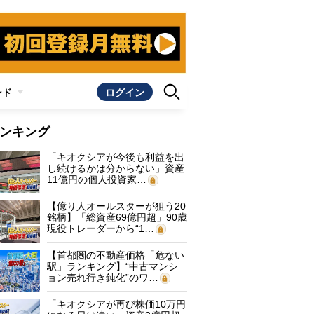
ンド
ログイン
ンキング
「キオクシアが今後も利益を出
し続けるかは分からない」資産
11億円の個人投資家…
【億り人オールスターが狙う20
銘柄】「総資産69億円超」90歳
現役トレーダーから“1…
【首都圏の不動産価格「危ない
駅」ランキング】“中古マンシ
ョン売れ行き鈍化”のワ…
「キオクシアが再び株価10万円