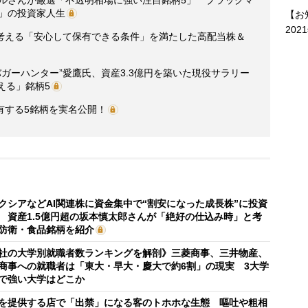
き」の投資家人生
【お
202
考える「安心して保有できる条件」を満たした高配当株＆
バガーハンター”愛鷹氏、資産3.3億円を築いた現役サラリー
える」銘柄5
有する5銘柄を実名公開！
クシアなどAI関連株に資金集中で“割安になった成長株”に投資
 資産1.5億円超の坂本慎太郎さんが「絶好の仕込み時」と考
防衛・食品銘柄を紹介
社の大学別就職者数ランキングを解剖》三菱商事、三井物産、
商事への就職者は「東大・早大・慶大で約6割」の現実 3大学
で強い大学はどこか
を提供する店で「出禁」になる客のトホホな生態 嘔吐や粗相