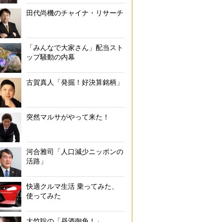
田代尚機のチャイナ・リサーチ
「みんなで大家さん」配当スト
ップ騒動の内幕
古賀真人「発掘！好決算銘柄」
突然マルサがやって来た！
河合雅司「人口減少ニッポンの
活路」
快適クルマ生活 乗ってみた、
使ってみた
大竹聡の「昼酒御免！」