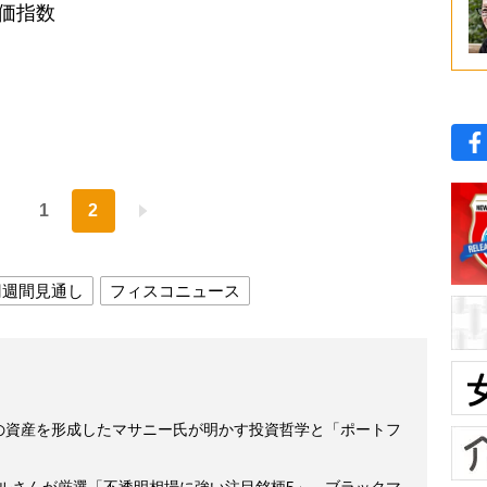
物価指数
1
2
円週間見通し
フィスコニュース
額の資産を形成したマサニー氏が明かす投資哲学と「ポートフ
ゲルさんが厳選「不透明相場に強い注目銘柄5」 ブラックマ