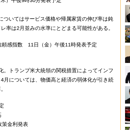
（木）午後9時30分発表予定
月についてはサービス価格や帰属家賃の伸び率は鈍
レ率は2月並みの水準にとどまる可能性がある。
信頼感指数 11日（金）午後11時発表予定
化。トランプ米大統領の関税措置によってインフ
4月については、物価高と経済の弱体化が引き続
薄。
定
高
政策金利発表