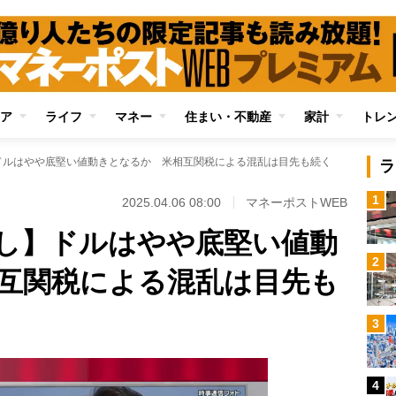
ア
ライフ
マネー
住まい・不動産
家計
トレ
ドルはやや底堅い値動きとなるか 米相互関税による混乱は目先も続く
ラ
1
2025.04.06 08:00
マネーポストWEB
し】ドルはやや底堅い値動
2
互関税による混乱は目先も
3
4