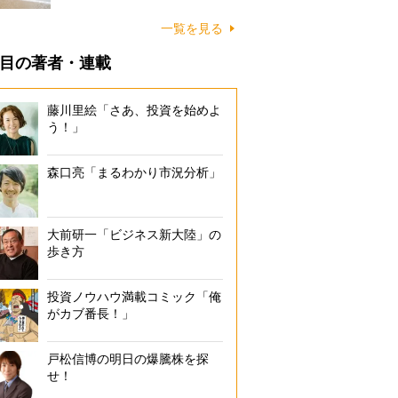
に…
一覧を見る
目の著者・連載
藤川里絵「さあ、投資を始めよ
う！」
森口亮「まるわかり市況分析」
大前研一「ビジネス新大陸」の
歩き方
投資ノウハウ満載コミック「俺
がカブ番長！」
戸松信博の明日の爆騰株を探
せ！