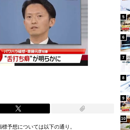
5
6
7
8
9
10
済指標予想については以下の通り。