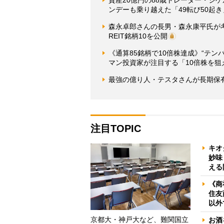
ンデーも乗り越えた「49転び50起
森永卓郎さんの長男・森永康平氏が
REIT銘柄10を公開
《通算85銘柄で10倍株達成》“テン
マン投資家が注目する「10倍株を狙
最強の億り人・テスタさんが長期保
注目TOPIC
キオ
妙味
える
《商
住友
以外
京都大・神戸大など、難関国立
お酒