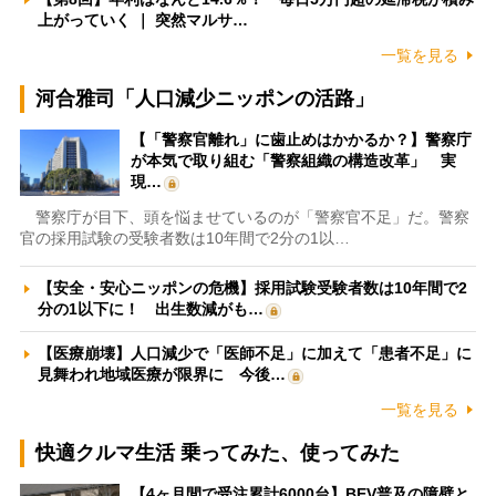
上がっていく ｜ 突然マルサ…
一覧を見る
河合雅司「人口減少ニッポンの活路」
【「警察官離れ」に歯止めはかかるか？】警察庁
が本気で取り組む「警察組織の構造改革」 実
現…
警察庁が目下、頭を悩ませているのが「警察官不足」だ。警察
官の採用試験の受験者数は10年間で2分の1以…
【安全・安心ニッポンの危機】採用試験受験者数は10年間で2
分の1以下に！ 出生数減がも…
【医療崩壊】人口減少で「医師不足」に加えて「患者不足」に
見舞われ地域医療が限界に 今後…
一覧を見る
快適クルマ生活 乗ってみた、使ってみた
【4ヶ月間で受注累計6000台】BEV普及の障壁と