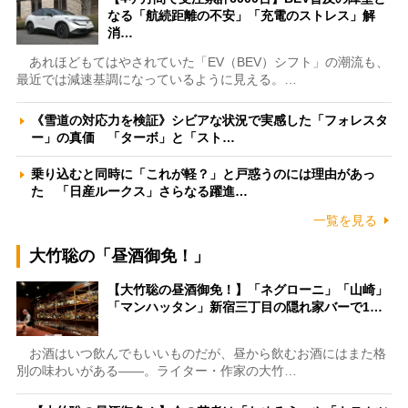
なる「航続距離の不安」「充電のストレス」解
消…
あれほどもてはやされていた「EV（BEV）シフト」の潮流も、
最近では減速基調になっているように見える。…
《雪道の対応力を検証》シビアな状況で実感した「フォレスタ
ー」の真価 「ターボ」と「スト…
乗り込むと同時に「これが軽？」と戸惑うのには理由があっ
た 「日産ルークス」さらなる躍進…
一覧を見る
大竹聡の「昼酒御免！」
【大竹聡の昼酒御免！】「ネグローニ」「山崎」
「マンハッタン」新宿三丁目の隠れ家バーで1…
お酒はいつ飲んでもいいものだが、昼から飲むお酒にはまた格
別の味わいがある――。ライター・作家の大竹…