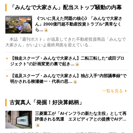
「みんなで大家さん」配当ストップ騒動の内幕
《ついに見えた問題の核心》「みんなで大家さ
ん」2000億円超不動産投資トラブル“異常なく
ら…
本誌『週刊ポスト』が追及してきた不動産投資商品「みんなで
大家さん」がいよいよ最終局面を迎えている…
【独走スクープ・みんなで大家さん】二転三転した“成田プロ
ジェクト”の計画変更の裏で起き…
【追及スクープ・みんなで大家さん】独占入手“内部議事録”で
明かされる柳瀬健一・代表の思…
一覧を見る
古賀真人「発掘！好決算銘柄」
三菱重工が「AIインフラの新たな主役」として再
評価される気運 エヌビディアとの提携でAIデ…