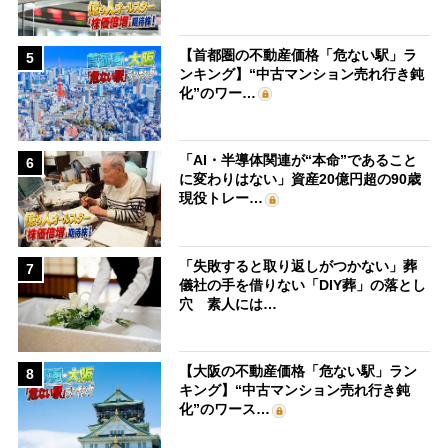
【首都圏の不動産価格「危ない駅」ラ
5
ンキング】“中古マンション売れ行き鈍
化”のワー…
「AI・半導体関連が“本命”であること
6
に変わりはない」資産20億円超の90歳
現役トレー…
「失敗すると取り返しがつかない」葬
7
儀社の手を借りない「DIY葬」の落とし
穴 素人には…
【大阪の不動産価格「危ない駅」ラン
8
キング】“中古マンション売れ行き鈍
化”のワース…