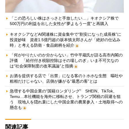
「この恐ろしい株はさっさと手放したい…」キオクシア株で
500万円の利益を出した女性が“夢よもう一度”と再購入
キオクシアなどAI関連株に資金集中で“割安になった成長株”に
投資妙味 資産1.5億円超の坂本慎太郎さんが「絶好の仕込み
時」と考える防衛・食品銘柄を紹介
「何がやりたいのか分からない」竹中平蔵氏が語る高市内閣の
評価 「給付付き税額控除はその場しのぎ」いま不可欠なの
は“社会保障制度の改革議論”と指摘
お酒を提供する店で「出禁」になる客のトホホな生態 嘔吐や
粗相だけじゃない、店側が嫌がる“最悪の客”とは
急増する中国企業の“国籍ロンダリング” SHEIN、TikTok、
Temu…本社機能を海外に移転させ、トランプ関税の回避を狙
う 現地人を隠れ蓑にした中国企業の農業参入・土地取得への
懸念も
関連記事