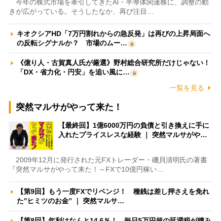
今年の株式市場を牽引してきたAI・半導体関連株に、調整の動
きが広がっている。そうしたなか、再び注目…
キオクシアHD「7万円割れからの急反発」は再びの上昇局面へ
の反転シグナルか？ 市場のムー…
《億り人・古賀真人氏が厳選》野村総合研究所だけじゃない！
「DX・省力化・円安」を追い風に…
一覧を見る
突然マルサがやって来た！
【最終回】1億6000万円の負債と引き換えに手に
入れたプライスレスな経験 ｜ 突然マルサがや…
2009年12月に発行された元FXトレーダー・磯貝清明氏の著書
『突然マルサがやって来た！～FXで10億円稼い…
【第9回】もう一度FXでリベンジ！ 種銭は差し押さえを免れ
た”ヒミツのお金” ｜ 突然マルサ…
【第8回】年利はなんと14.6％！ 毎日5万円超の延滞税が積み