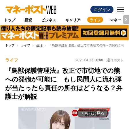
ログイン
トップ
投資
ビジネス
キャリア
ライフ
マネー
トップ
ライフ
生活
『鳥獣保護管理法』改正で市街地での熊への発砲が可能
ライフ
2025.04.13 16:00
週刊ポスト
『鳥獣保護管理法』改正で市街地での熊
への発砲が可能に もし民間人に流れ弾
が当たったら責任の所在はどうなる？弁
護士が解説
もっと見る
arrow_forward_ios