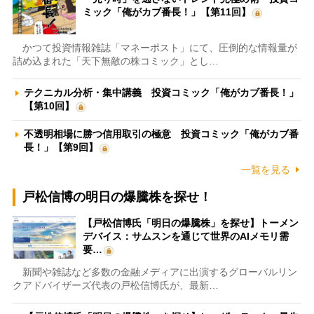
ミック「俺がカブ番長！」【第11回】
かつて投資情報雑誌「マネーポスト」にて、圧倒的な情報量が
詰め込まれた「天下無敵の株コミック」とし…
テクニカル分析・集中講義 投資コミック「俺がカブ番長！」
【第10回】
不透明相場に勝つ信用取引の極意 投資コミック「俺がカブ番
長！」【第9回】
一覧を見る
戸松信博の明日の爆騰株を探せ！
【戸松信博氏「明日の爆騰株」を探せ】トーメン
デバイス：サムスンを通じて世界のAIメモリ需
要…
新聞や雑誌など多数の金融メディアに出演するグローバルリン
クアドバイザーズ代表の戸松信博氏が、最新…