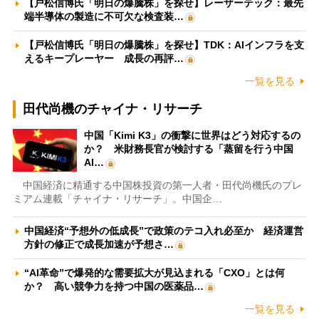
【戸松信博氏「明日の爆騰株」を探せ】レーザーテック：最先
端半導体の製造に不可欠な検査装…
【戸松信博氏「明日の爆騰株」を探せ】TDK：AIインフラを支
えるキープレーヤー 成長の再評…
一覧を見る
田代尚機のチャイナ・リサーチ
中国「Kimi K3」の衝撃に世界はどう対応するの
か？ 米財務長官が検討する「蒸留を行う中国
AI…
中国経済に精通する中国株投資の第一人者・田代尚機氏のプレ
ミアム連載「チャイナ・リサーチ」。中国企…
中国経済“予想外の低成長”で政策のテコ入れ必至か 経済運営
方針の修正で成長加速が予想さ…
“AI革命”で爆発的な需要拡大が見込まれる「CXO」とは何
か？ 高い競争力を持つ中国の医薬品…
一覧を見る