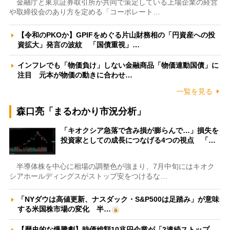
金融庁と東京証券取引所が共同で策定している上場企業の経営
や取締役会のあり方を定める「コーポレート…
【令和のPKOか】GPIFをめぐる片山財務相の「円資産への投
資拡大」発言の波紋 「国債重視」…
インフレでも「物価負け」しない金融商品「物価連動国債」に
注目 元本が物価の動きに合わせ…
一覧を見る
森口亮「まるわかり市況分析」
「キオクシア急落で含み損が膨らんで…」損失を
投資家としての成長につなげる4つの視点 「…
半導体株を中心に相場の調整色が強まり、7月中旬にはキオク
シアホールディングスがストップ安をつけるな…
「NYダウは高値更新、ナスダック・S&P500は足踏み」が意味
する米国株市場の変化 半…
【歴史的な爆騰劇】時価総額10兆円企業が「2連続ストップ