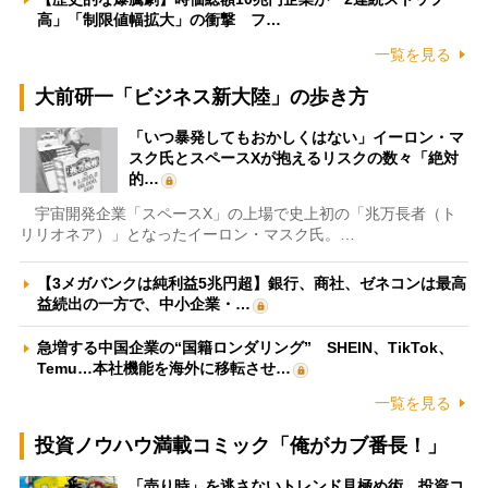
高」「制限値幅拡大」の衝撃 フ…
一覧を見る
大前研一「ビジネス新大陸」の歩き方
「いつ暴発してもおかしくはない」イーロン・マ
スク氏とスペースXが抱えるリスクの数々「絶対
的…
宇宙開発企業「スペースX」の上場で史上初の「兆万長者（ト
リリオネア）」となったイーロン・マスク氏。…
【3メガバンクは純利益5兆円超】銀行、商社、ゼネコンは最高
益続出の一方で、中小企業・…
急増する中国企業の“国籍ロンダリング” SHEIN、TikTok、
Temu…本社機能を海外に移転させ…
一覧を見る
投資ノウハウ満載コミック「俺がカブ番長！」
「売り時」を逃さないトレンド見極め術 投資コ