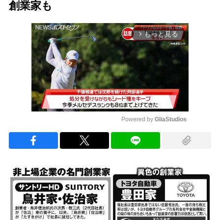
創業家も
もっと見る
arrow_forward_ios
Powered by 
GliaStudios
Mute