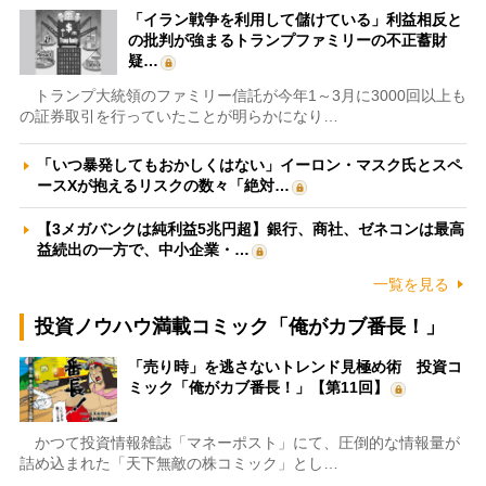
「イラン戦争を利用して儲けている」利益相反と
の批判が強まるトランプファミリーの不正蓄財
疑…
トランプ大統領のファミリー信託が今年1～3月に3000回以上も
の証券取引を行っていたことが明らかになり…
「いつ暴発してもおかしくはない」イーロン・マスク氏とスペ
ースXが抱えるリスクの数々「絶対…
【3メガバンクは純利益5兆円超】銀行、商社、ゼネコンは最高
益続出の一方で、中小企業・…
一覧を見る
投資ノウハウ満載コミック「俺がカブ番長！」
「売り時」を逃さないトレンド見極め術 投資コ
ミック「俺がカブ番長！」【第11回】
かつて投資情報雑誌「マネーポスト」にて、圧倒的な情報量が
詰め込まれた「天下無敵の株コミック」とし…