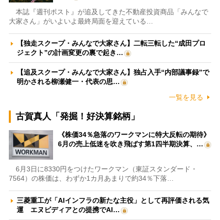
本誌『週刊ポスト』が追及してきた不動産投資商品「みんなで
大家さん」がいよいよ最終局面を迎えている…
【独走スクープ・みんなで大家さん】二転三転した“成田プロ
ジェクト”の計画変更の裏で起き…
【追及スクープ・みんなで大家さん】独占入手“内部議事録”で
明かされる柳瀬健一・代表の思…
一覧を見る
古賀真人「発掘！好決算銘柄」
《株価34％急落のワークマンに特大反転の期待》
6月の売上低迷を吹き飛ばす第1四半期決算、…
6月3日に8330円をつけたワークマン（東証スタンダード・
7564）の株価は、わずか1カ月あまりで約34％下落…
三菱重工が「AIインフラの新たな主役」として再評価される気
運 エヌビディアとの提携でAI…