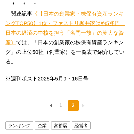
＊ ＊ ＊
関連記事
《【日本の創業家・株保有資産ランキ
ングTOP50】1位・ファストリ柳井家は約5兆円
日本の経済の中核を担う「名門一族」の莫大な資
産》
では、「日本の創業家の株保有資産ランキン
グ」の上位50社（創業家）を一覧表で紹介してい
る。
※週刊ポスト2025年5月9・16日号
1
2
ランキング
企業
富裕層
経営者