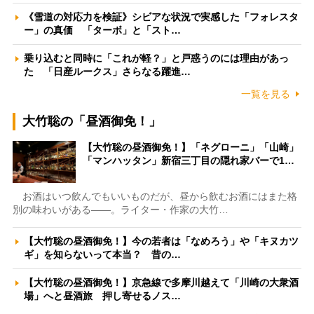
《雪道の対応力を検証》シビアな状況で実感した「フォレスタ
ー」の真価 「ターボ」と「スト…
乗り込むと同時に「これが軽？」と戸惑うのには理由があっ
た 「日産ルークス」さらなる躍進…
一覧を見る
大竹聡の「昼酒御免！」
【大竹聡の昼酒御免！】「ネグローニ」「山崎」
「マンハッタン」新宿三丁目の隠れ家バーで1…
お酒はいつ飲んでもいいものだが、昼から飲むお酒にはまた格
別の味わいがある――。ライター・作家の大竹…
【大竹聡の昼酒御免！】今の若者は「なめろう」や「キヌカツ
ギ」を知らないって本当？ 昔の…
【大竹聡の昼酒御免！】京急線で多摩川越えて「川崎の大衆酒
場」へと昼酒旅 押し寄せるノス…