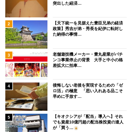
突出した経済…
【天下統一を見据えた豊臣兄弟の経済
2
政策】秀吉が弟・秀長を紀伊に転封し
た納得の事情…
老舗遊技機メーカー・豊丸産業がパチ
3
ンコ事業停止の背景 大手と中小の格
差拡大に拍車…
後悔しない老後を実現するための「ゼ
4
ロ活」の極意 「思い入れある品こそ
早めに手放す…
【キオクシアが「配当」導入へ】それ
5
でも資産10億円超の配当株投資の達人
が「買う…