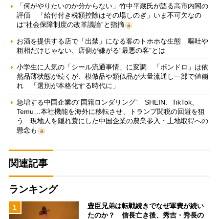
「何がやりたいのか分からない」竹中平蔵氏が語る高市内閣の
評価 「給付付き税額控除はその場しのぎ」いま不可欠なの
は“社会保障制度の改革議論”と指摘
お酒を提供する店で「出禁」になる客のトホホな生態 嘔吐や
粗相だけじゃない、店側が嫌がる“最悪の客”とは
小学生に人気の「シール流通事情」に変調 「ボンドロ」は依
然品薄状態が続くが、模倣品や類似品が大量流通し一部で値崩
れ 「選別が本格化する時代に」
急増する中国企業の“国籍ロンダリング” SHEIN、TikTok、
Temu…本社機能を海外に移転させ、トランプ関税の回避を狙
う 現地人を隠れ蓑にした中国企業の農業参入・土地取得への
懸念も
関連記事
ランキング
豊臣兄弟は転戦続きでなぜ軍費が続い
1
たのか？ 信長亡き後、秀吉・秀長の