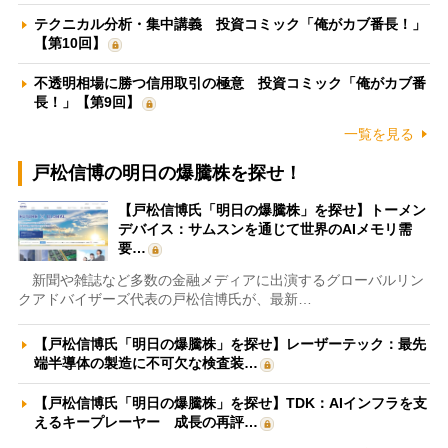
テクニカル分析・集中講義 投資コミック「俺がカブ番長！」
【第10回】
不透明相場に勝つ信用取引の極意 投資コミック「俺がカブ番
長！」【第9回】
一覧を見る
戸松信博の明日の爆騰株を探せ！
【戸松信博氏「明日の爆騰株」を探せ】トーメン
デバイス：サムスンを通じて世界のAIメモリ需
要…
新聞や雑誌など多数の金融メディアに出演するグローバルリン
クアドバイザーズ代表の戸松信博氏が、最新…
【戸松信博氏「明日の爆騰株」を探せ】レーザーテック：最先
端半導体の製造に不可欠な検査装…
【戸松信博氏「明日の爆騰株」を探せ】TDK：AIインフラを支
えるキープレーヤー 成長の再評…