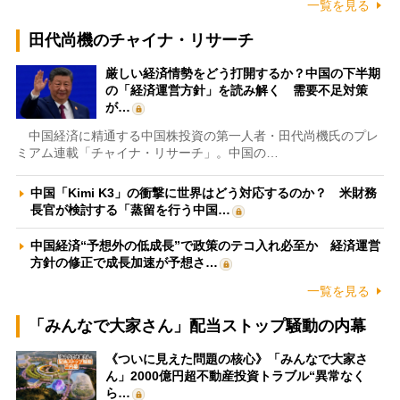
一覧を見る
田代尚機のチャイナ・リサーチ
厳しい経済情勢をどう打開するか？中国の下半期
の「経済運営方針」を読み解く 需要不足対策
が…
中国経済に精通する中国株投資の第一人者・田代尚機氏のプレ
ミアム連載「チャイナ・リサーチ」。中国の…
中国「Kimi K3」の衝撃に世界はどう対応するのか？ 米財務
長官が検討する「蒸留を行う中国…
中国経済“予想外の低成長”で政策のテコ入れ必至か 経済運営
方針の修正で成長加速が予想さ…
一覧を見る
「みんなで大家さん」配当ストップ騒動の内幕
《ついに見えた問題の核心》「みんなで大家さ
ん」2000億円超不動産投資トラブル“異常なく
ら…