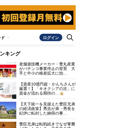
ンド
ログイン
ンキング
老舗遊技機メーカー・豊丸産業
がパチンコ事業停止の背景 大
手と中小の格差拡大に拍…
【資産10億円超・かんちさんが
厳選！】「キオクシアの次」に
資金が流れる期待の…
【天下統一を見据えた豊臣兄弟
の経済政策】秀吉が弟・秀長を
紀伊に転封した納得の事…
豊臣兄弟は転戦続きでなぜ軍費