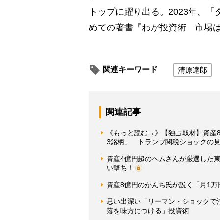
トップに躍り出る。2023年、
めての著書『わが投資術 市場
関連キーワード
清原達郎
関連記事
《もっと読む→》【独占取材】資産
3銘柄」 トランプ関税ショックの
資産4億円超のヘムさんが厳選した
い撃ち！
資産8億円のかんち氏が説く「月1
思い出深い「リーマン・ショックで
落を味方につける」投資術