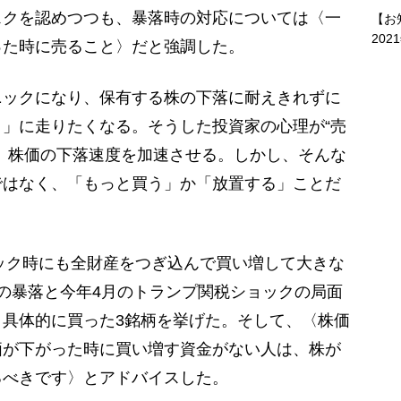
クを認めつつも、暴落時の対応については〈一
【お
202
った時に売ること〉だと強調した。
ックになり、保有する株の下落に耐えきれずに
」に走りたくなる。そうした投資家の心理が“売
、株価の下落速度を加速させる。しかし、そんな
ではなく、「もっと買う」か「放置する」ことだ
ック時にも全財産をつぎ込んで買い増して大きな
の暴落と今年4月のトランプ関税ショックの局面
具体的に買った3銘柄を挙げた。そして、〈株価
価が下がった時に買い増す資金がない人は、株が
るべきです〉とアドバイスした。