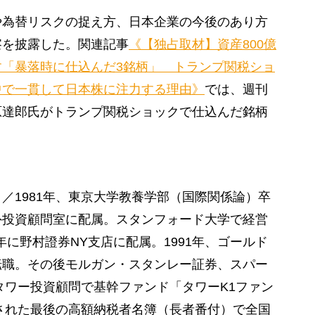
為替リスクの捉え方、日本企業の今後のあり方
察を披露した。関連記事
《【独占取材】資産800億
「暴落時に仕込んだ3銘柄」 トランプ関税ショ
中で一貫して日本株に注力する理由》
では、週刊
原達郎氏がトランプ関税ショックで仕込んだ銘柄
。
／1981年、東京大学教養学部（国際関係論）卒
外投資顧問室に配属。スタンフォード大学で経営
6年に野村證券NY支店に配属。1991年、ゴールド
転職。その後モルガン・スタンレー証券、スパー
、タワー投資顧問で基幹ファンド「タワーK1ファン
表された最後の高額納税者名簿（長者番付）で全国