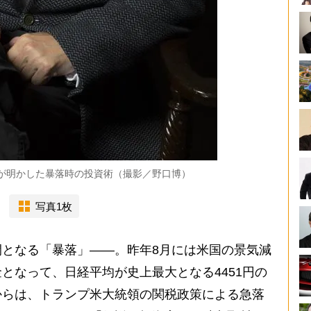
が明かした暴落時の投資術（撮影／野口博）
写真1枚
となる「暴落」――。昨年8月には米国の景気減
となって、日経平均が史上最大となる4451円の
からは、トランプ米大統領の関税政策による急落