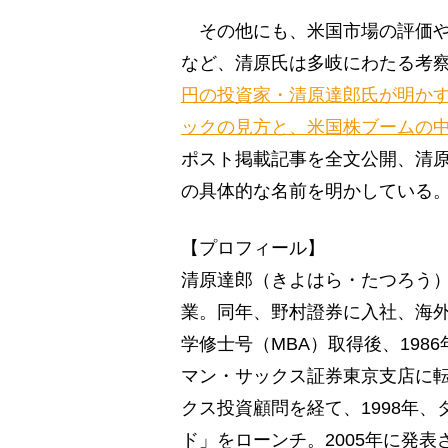
その他にも、米国市場の評価や
など、清原氏は多岐にわたる考
円の投資家・清原達郎氏が明かす
ックの見方と、米国株ブームの
ポスト掲載記事を全文公開、清
の具体的な名前を明かしている
【プロフィール】
清原達郎（きよはら・たつろう）
業。同年、野村證券に入社、海
学修士号（MBA）取得後、198
マン・サックス証券東京支店に
クス投資顧問を経て、1998年
ド」をローンチ。2005年に発