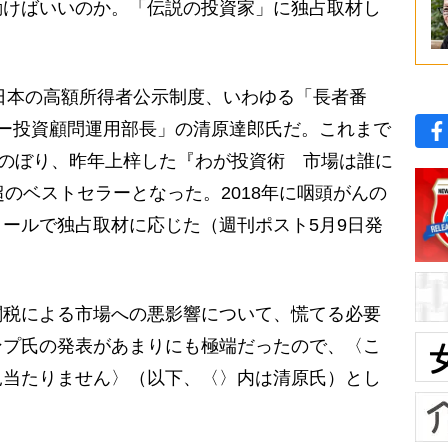
動けばいいのか。「伝説の投資家」に独占取材し
日本の高額所得者公示制度、いわゆる「長者番
ー投資顧問運用部長」の清原達郎氏だ。これまで
にのぼり、昨年上梓した『わが投資術 市場は誰に
超のベストセラーとなった。2018年に咽頭がんの
ールで独占取材に応じた（週刊ポスト5月9日発
税による市場への悪影響について、慌てる必要
ンプ氏の発表があまりにも極端だったので、〈こ
見当たりません〉（以下、〈〉内は清原氏）とし