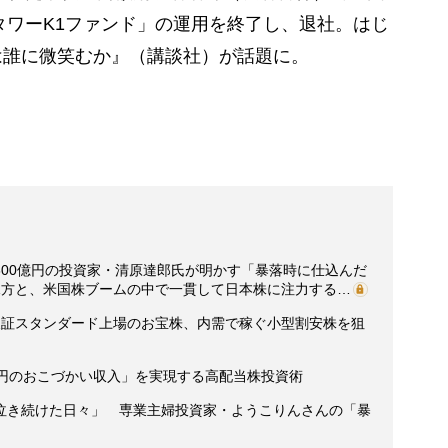
「タワーK1ファンド」の運用を終了し、退社。はじ
は誰に微笑むか』（講談社）が話題に。
800億円の投資家・清原達郎氏が明かす「暴落時に仕込んだ
見方と、米国株ブームの中で一貫して日本株に注力する…
東証スタンダード上場のお宝株、内需で稼ぐ小型割安株を狙
万円のおこづかい収入」を実現する高配当株投資術
泣き続けた日々」 専業主婦投資家・ようこりんさんの「暴