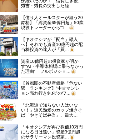
が続いたのか？ 信長亡き後、
秀吉・秀長の突出した経…
【億り人オールスターが狙う20
銘柄】「総資産69億円超」90歳
現役トレーダーから“1…
【キオクシアが「配当」導入
へ】それでも資産10億円超の配
当株投資の達人が「買…
資産10億円超の投資家が明か
す“AI・半導体相場に乗らなかっ
た理由” フルポジショ…
【首都圏の不動産価格「危ない
駅」ランキング】“中古マンシ
ョン売れ行き鈍化”のワ…
「北海道で知らない人はいな
い！」道民熱愛のカップ焼きそ
ば「やきそば弁当」、最大…
「キオクシアが再び株価10万円
になる日は遠い」資産3億円超
のサラリーマン投資家…