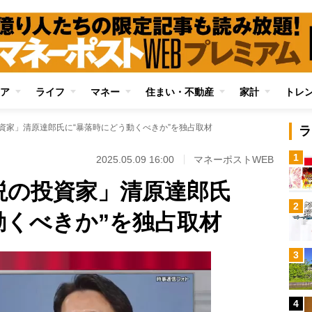
ア
ライフ
マネー
住まい・不動産
家計
トレ
投資家」清原達郎氏に“暴落時にどう動くべきか”を独占取材
ラ
1
2025.05.09 16:00
マネーポストWEB
伝説の投資家」清原達郎氏
2
動くべきか”を独占取材
3
4