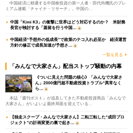
中国経済に精通する中国株投資の第一人者・田代尚機氏のプレ
ミアム連載「チャイナ・リサーチ」。中国の…
中国「Kimi K3」の衝撃に世界はどう対応するのか？ 米財務
長官が検討する「蒸留を行う中国…
中国経済“予想外の低成長”で政策のテコ入れ必至か 経済運営
方針の修正で成長加速が予想さ…
一覧を見る
「みんなで大家さん」配当ストップ騒動の内幕
《ついに見えた問題の核心》「みんなで大家さ
ん」2000億円超不動産投資トラブル“異常なく
ら…
本誌『週刊ポスト』が追及してきた不動産投資商品「みんなで
大家さん」がいよいよ最終局面を迎えている…
【独走スクープ・みんなで大家さん】二転三転した“成田プロ
ジェクト”の計画変更の裏で起き…