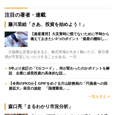
注目の著者・連載
藤川里絵「さあ、投資を始めよう！」
【資産運用】大災害時に慌てないために平時から
備えておきたい3つのポイント「資産の棚卸し…
大規模な災害が起きると、株式市場が大きく動いたり、取引環
境が不安定になったりすることがある。一方…
5年ぶり改訂の「CGコード」、何が変わったのかポイントを解
説 企業に成長投資の具体的な説…
【令和のPKOか】GPIFをめぐる片山財務相の「円資産への投
資拡大」発言の波紋 「国債重視」…
一覧を見る
森口亮「まるわかり市況分析」