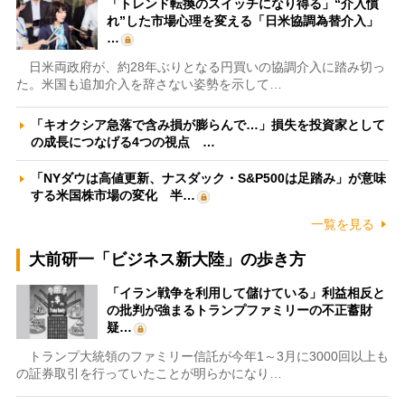
「トレンド転換のスイッチになり得る」“介入慣
れ”した市場心理を変える「日米協調為替介入」
…
日米両政府が、約28年ぶりとなる円買いの協調介入に踏み切っ
た。米国も追加介入を辞さない姿勢を示して…
「キオクシア急落で含み損が膨らんで…」損失を投資家として
の成長につなげる4つの視点 …
「NYダウは高値更新、ナスダック・S&P500は足踏み」が意味
する米国株市場の変化 半…
一覧を見る
大前研一「ビジネス新大陸」の歩き方
「イラン戦争を利用して儲けている」利益相反と
の批判が強まるトランプファミリーの不正蓄財
疑…
トランプ大統領のファミリー信託が今年1～3月に3000回以上も
の証券取引を行っていたことが明らかになり…