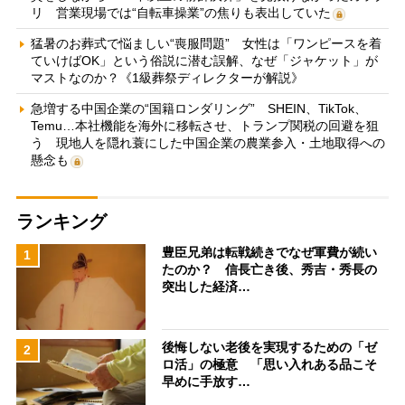
リ 営業現場では“自転車操業”の焦りも表出していた
猛暑のお葬式で悩ましい“喪服問題” 女性は「ワンピースを着
ていけばOK」という俗説に潜む誤解、なぜ「ジャケット」が
マストなのか？《1級葬祭ディレクターが解説》
急増する中国企業の“国籍ロンダリング” SHEIN、TikTok、
Temu…本社機能を海外に移転させ、トランプ関税の回避を狙
う 現地人を隠れ蓑にした中国企業の農業参入・土地取得への
懸念も
ランキング
豊臣兄弟は転戦続きでなぜ軍費が続い
1
たのか？ 信長亡き後、秀吉・秀長の
突出した経済…
後悔しない老後を実現するための「ゼ
2
ロ活」の極意 「思い入れある品こそ
早めに手放す…