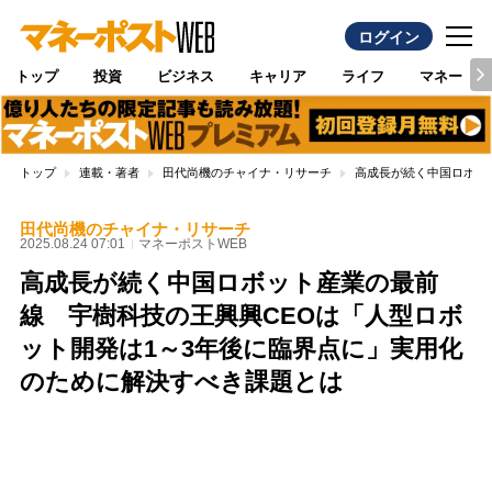
ログイン
トップ
投資
ビジネス
キャリア
ライフ
マネー
トップ
連載・著者
田代尚機のチャイナ・リサーチ
高成長が続く中国ロボッ
田代尚機のチャイナ・リサーチ
2025.08.24 07:01
マネーポストWEB
高成長が続く中国ロボット産業の最前
線 宇樹科技の王興興CEOは「人型ロボ
ット開発は1～3年後に臨界点に」実用化
のために解決すべき課題とは
Loaded
:
100.00%
/
Unmute