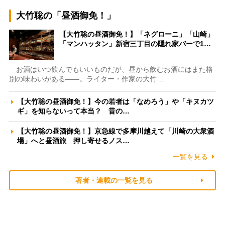
大竹聡の「昼酒御免！」
【大竹聡の昼酒御免！】「ネグローニ」「山崎」
「マンハッタン」新宿三丁目の隠れ家バーで1…
お酒はいつ飲んでもいいものだが、昼から飲むお酒にはまた格
別の味わいがある――。ライター・作家の大竹…
【大竹聡の昼酒御免！】今の若者は「なめろう」や「キヌカツ
ギ」を知らないって本当？ 昔の…
【大竹聡の昼酒御免！】京急線で多摩川越えて「川崎の大衆酒
場」へと昼酒旅 押し寄せるノス…
一覧を見る
著者・連載の一覧を見る