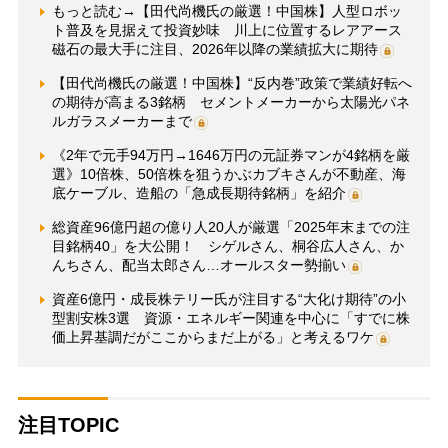
もっと読む→【田代尚機氏の厳選！中国株】人型ロボッ
ト普及を見据えて投資妙味 川上に位置するレアアース
磁石の最大手に注目、2026年以降の業績拡大に期待
【田代尚機氏の厳選！中国株】“反内巻”政策で業績好転へ
の期待が高まる3銘柄 セメントメーカーから太陽光パネ
ルガラスメーカーまで
《2年で元手94万円→1646万円の元証券マンが4銘柄を厳
選》10倍株、50倍株を狙うかぶカブキさんが不動産、海
底ケーブル、造船の「急成長期待銘柄」を紹介
総資産96億円超の億り人20人が厳選「2025年末までの注
目銘柄40」を大公開！ シゲルさん、桐谷広人さん、か
んちさん、配当太郎さん…オールスター勢揃い
資産6億円・成長株テリー氏が注目する“大化け期待”の小
型割安株3選 資源・エネルギー関連を中心に「すでに株
価上昇基調だがここからまだ上がる」と考えるワケ
注目TOPIC