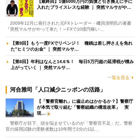
【最終回】1億6000万円の負債と引き換えに手に
入れたプライスレスな経験 ｜ 突然マルサがや…
2009年12月に発行された元FXトレーダー・磯貝清明氏の著書
『突然マルサがやって来た！～FXで10億円稼い…
【第9回】もう一度FXでリベンジ！ 種銭は差し押さえを免れ
た”ヒミツのお金” ｜ 突然マルサ…
【第8回】年利はなんと14.6％！ 毎日5万円超の延滞税が積み
上がっていく ｜ 突然マルサ…
一覧を見る
河合雅司「人口減少ニッポンの活路」
【「警察官離れ」に歯止めはかかるか？】警察庁
が本気で取り組む「警察組織の構造改革」 実
現…
警察庁が目下、頭を悩ませているのが「警察官不足」だ。警察
官の採用試験の受験者数は10年間で2分の1以…