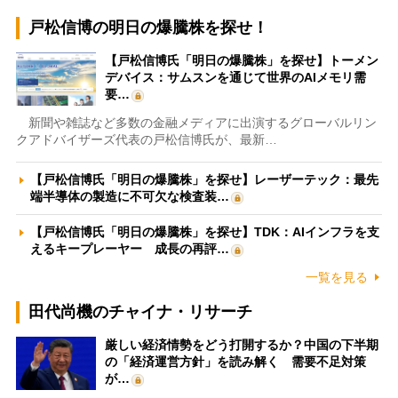
戸松信博の明日の爆騰株を探せ！
【戸松信博氏「明日の爆騰株」を探せ】トーメン
デバイス：サムスンを通じて世界のAIメモリ需
要…
新聞や雑誌など多数の金融メディアに出演するグローバルリン
クアドバイザーズ代表の戸松信博氏が、最新…
【戸松信博氏「明日の爆騰株」を探せ】レーザーテック：最先
端半導体の製造に不可欠な検査装…
【戸松信博氏「明日の爆騰株」を探せ】TDK：AIインフラを支
えるキープレーヤー 成長の再評…
一覧を見る
田代尚機のチャイナ・リサーチ
厳しい経済情勢をどう打開するか？中国の下半期
の「経済運営方針」を読み解く 需要不足対策
が…