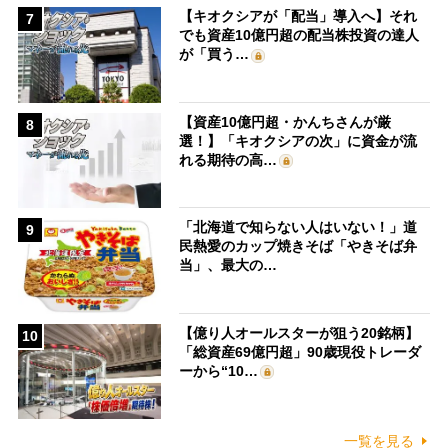
【キオクシアが「配当」導入へ】それ
7
でも資産10億円超の配当株投資の達人
が「買う…
【資産10億円超・かんちさんが厳
8
選！】「キオクシアの次」に資金が流
れる期待の高…
「北海道で知らない人はいない！」道
9
民熱愛のカップ焼きそば「やきそば弁
当」、最大の…
【億り人オールスターが狙う20銘柄】
10
「総資産69億円超」90歳現役トレーダ
ーから“10…
一覧を見る