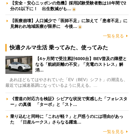
【安全・安心ニッポンの危機】採用試験受験者数は10年間で2
分の1以下に！ 出生数減がも…
【医療崩壊】人口減少で「医師不足」に加えて「患者不足」に
見舞われ地域医療が限界に 今後…
一覧を見る
快適クルマ生活 乗ってみた、使ってみた
【4ヶ月間で受注累計6000台】BEV普及の障壁と
なる「航続距離の不安」「充電のストレス」解
消…
あれほどもてはやされていた「EV（BEV）シフト」の潮流も、
最近では減速基調になっているように見える。…
《雪道の対応力を検証》シビアな状況で実感した「フォレスタ
ー」の真価 「ターボ」と「スト…
乗り込むと同時に「これが軽？」と戸惑うのには理由があっ
た 「日産ルークス」さらなる躍進…
一覧を見る