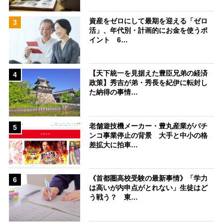
資産をゼロにして最期を迎える「ゼロ
3
活」、年代別・計画的にお金を使うポ
イント 6…
【天下統一を見据えた豊臣兄弟の経済
4
政策】秀吉が弟・秀長を紀伊に転封し
た納得の事情…
老舗遊技機メーカー・豊丸産業がパチ
5
ンコ事業停止の背景 大手と中小の格
差拡大に拍車…
《首都圏高校受験の最新事情》「学力
6
は高いが内申点がとれない」生徒はど
う戦う？ 東…