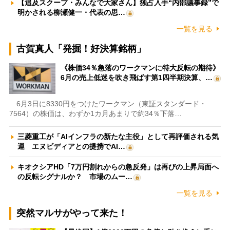
【追及スクープ・みんなで大家さん】独占入手“内部議事録”で
明かされる柳瀬健一・代表の思…
一覧を見る
古賀真人「発掘！好決算銘柄」
《株価34％急落のワークマンに特大反転の期待》
6月の売上低迷を吹き飛ばす第1四半期決算、…
6月3日に8330円をつけたワークマン（東証スタンダード・
7564）の株価は、わずか1カ月あまりで約34％下落…
三菱重工が「AIインフラの新たな主役」として再評価される気
運 エヌビディアとの提携でAI…
キオクシアHD「7万円割れからの急反発」は再びの上昇局面へ
の反転シグナルか？ 市場のムー…
一覧を見る
突然マルサがやって来た！