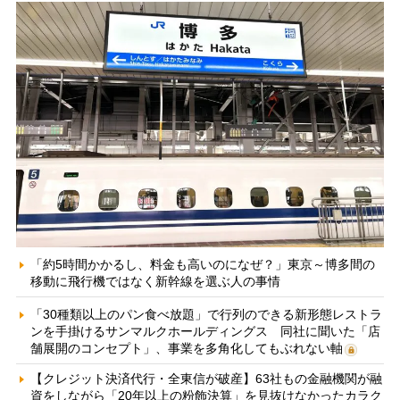
「約5時間かかるし、料金も高いのになぜ？」東京～博多間の
移動に飛行機ではなく新幹線を選ぶ人の事情
「30種類以上のパン食べ放題」で行列のできる新形態レストラ
ンを手掛けるサンマルクホールディングス 同社に聞いた「店
舗展開のコンセプト」、事業を多角化してもぶれない軸
【クレジット決済代行・全東信が破産】63社もの金融機関が融
資をしながら「20年以上の粉飾決算」を見抜けなかったカラク