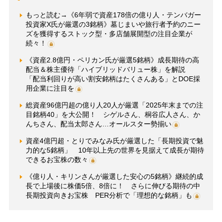
もっと読む→《6年弱で資産178倍の億り人・テンバガー
投資家X氏が厳選の3銘柄》墓じまいや旅行者予約のニー
ズを獲得するストック型・多店舗展開型の注目企業が
続々！
《資産2.8億円・ペリカン氏が厳選5銘柄》成長期待の高
配当＆株主優待「ハイブリッドバリュー株」を解説
「配当利回りが高い割安銘柄はたくさんある」とDOE採
用企業に注目を
総資産96億円超の億り人20人が厳選「2025年末までの注
目銘柄40」を大公開！ シゲルさん、桐谷広人さん、か
んちさん、配当太郎さん…オールスター勢揃い
資産4億円超・とりでみなみ氏が厳選した「長期投資で魅
力的な5銘柄」 10年以上先の世界を見据えて成長が期待
できるお宝株の数々
《億り人・キリンさんが厳選した安心の5銘柄》継続的成
長で上場後に株価5倍、8倍に！ さらに伸びる期待の中
長期投資向きお宝株 PER分析で「理想的な銘柄」も