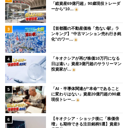
「総資産69億円超」90歳現役トレーダ
ーから“10…
【首都圏の不動産価格「危ない駅」ラ
3
ンキング】“中古マンション売れ行き鈍
化”のワー…
「キオクシアが再び株価10万円になる
4
日は遠い」資産3億円超のサラリーマン
投資家が…
「AI・半導体関連が“本命”であること
5
に変わりはない」資産20億円超の90歳
現役トレー…
【キオクシア・ショック後に「株価倍
6
増」も期待できる注目銘柄5選】資産3