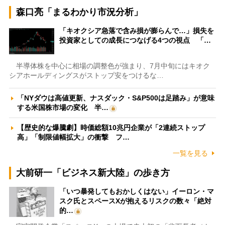
森口亮「まるわかり市況分析」
「キオクシア急落で含み損が膨らんで…」損失を
投資家としての成長につなげる4つの視点 「…
半導体株を中心に相場の調整色が強まり、7月中旬にはキオク
シアホールディングスがストップ安をつけるな…
「NYダウは高値更新、ナスダック・S&P500は足踏み」が意味
する米国株市場の変化 半…
【歴史的な爆騰劇】時価総額10兆円企業が「2連続ストップ
高」「制限値幅拡大」の衝撃 フ…
一覧を見る
大前研一「ビジネス新大陸」の歩き方
「いつ暴発してもおかしくはない」イーロン・マ
スク氏とスペースXが抱えるリスクの数々「絶対
的…