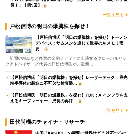
長！」【第9回】
一覧を見る
戸松信博の明日の爆騰株を探せ！
【戸松信博氏「明日の爆騰株」を探せ】トーメン
デバイス：サムスンを通じて世界のAIメモリ需
要…
新聞や雑誌など多数の金融メディアに出演するグローバルリン
クアドバイザーズ代表の戸松信博氏が、最新…
【戸松信博氏「明日の爆騰株」を探せ】レーザーテック：最先
端半導体の製造に不可欠な検査装…
【戸松信博氏「明日の爆騰株」を探せ】TDK：AIインフラを支
えるキープレーヤー 成長の再評…
一覧を見る
田代尚機のチャイナ・リサーチ
中国「Kimi K3」の衝撃に世界はどう対応するの