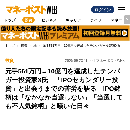
ログイン
トップ
投資
ビジネス
キャリア
ライフ
マネー
トップ
投資
株
元手561万円→10億円を達成したテンバガー投資家X氏 「
投資
2025.09.23 11:00
マネーポストWEB
元手561万円→10億円を達成したテンバ
ガー投資家X氏 「IPOセカンダリー投
資」と出会うまでの苦労を語る IPO銘
柄は「なかなか当選しない」「当選して
も不人気銘柄」と嘆いた日々
Loaded
:
100.00%
/
Unmute