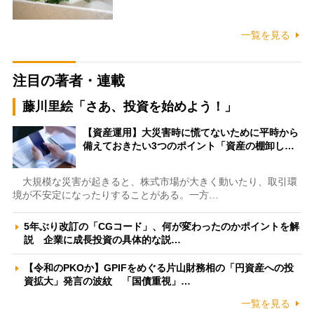
一覧を見る
注目の著者・連載
藤川里絵「さあ、投資を始めよう！」
【資産運用】大災害時に慌てないために平時から
備えておきたい3つのポイント「資産の棚卸し…
大規模な災害が起きると、株式市場が大きく動いたり、取引環
境が不安定になったりすることがある。一方…
5年ぶり改訂の「CGコード」、何が変わったのかポイントを解
説 企業に成長投資の具体的な説…
【令和のPKOか】GPIFをめぐる片山財務相の「円資産への投
資拡大」発言の波紋 「国債重視」…
一覧を見る