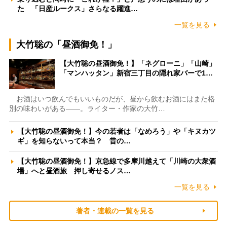
た 「日産ルークス」さらなる躍進…
一覧を見る
大竹聡の「昼酒御免！」
【大竹聡の昼酒御免！】「ネグローニ」「山崎」
「マンハッタン」新宿三丁目の隠れ家バーで1…
お酒はいつ飲んでもいいものだが、昼から飲むお酒にはまた格
別の味わいがある――。ライター・作家の大竹…
【大竹聡の昼酒御免！】今の若者は「なめろう」や「キヌカツ
ギ」を知らないって本当？ 昔の…
【大竹聡の昼酒御免！】京急線で多摩川越えて「川崎の大衆酒
場」へと昼酒旅 押し寄せるノス…
一覧を見る
著者・連載の一覧を見る