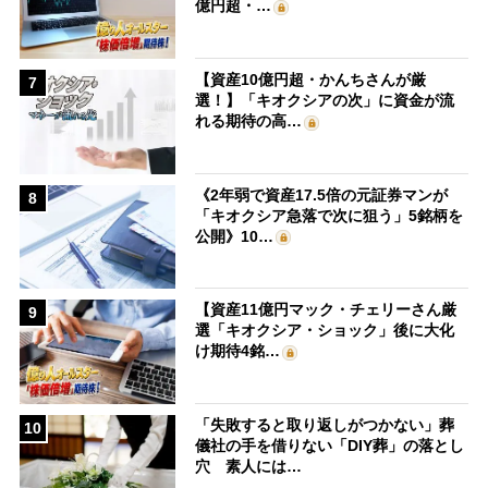
億円超・…
【資産10億円超・かんちさんが厳
7
選！】「キオクシアの次」に資金が流
れる期待の高…
《2年弱で資産17.5倍の元証券マンが
8
「キオクシア急落で次に狙う」5銘柄を
公開》10…
【資産11億円マック・チェリーさん厳
9
選「キオクシア・ショック」後に大化
け期待4銘…
「失敗すると取り返しがつかない」葬
10
儀社の手を借りない「DIY葬」の落とし
穴 素人には…