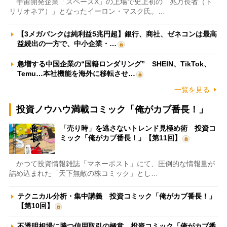
宇宙開発企業「スペースX」の上場で史上初の「兆万長者（ト
リリオネア）」となったイーロン・マスク氏。…
【3メガバンクは純利益5兆円超】銀行、商社、ゼネコンは最高
益続出の一方で、中小企業・…
急増する中国企業の“国籍ロンダリング” SHEIN、TikTok、
Temu…本社機能を海外に移転させ…
一覧を見る
投資ノウハウ満載コミック「俺がカブ番長！」
「売り時」を逃さないトレンド見極め術 投資コ
ミック「俺がカブ番長！」【第11回】
かつて投資情報雑誌「マネーポスト」にて、圧倒的な情報量が
詰め込まれた「天下無敵の株コミック」とし…
テクニカル分析・集中講義 投資コミック「俺がカブ番長！」
【第10回】
不透明相場に勝つ信用取引の極意 投資コミック「俺がカブ番