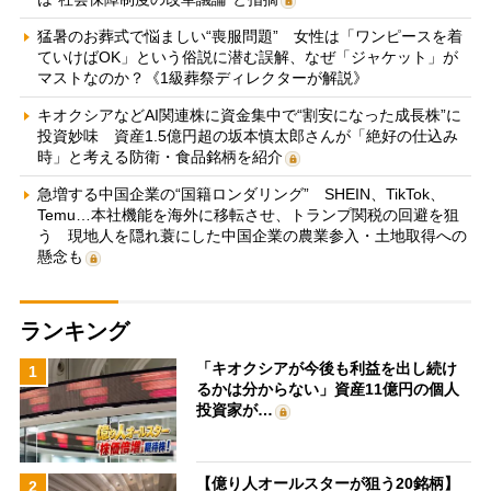
猛暑のお葬式で悩ましい“喪服問題” 女性は「ワンピースを着
ていけばOK」という俗説に潜む誤解、なぜ「ジャケット」が
マストなのか？《1級葬祭ディレクターが解説》
キオクシアなどAI関連株に資金集中で“割安になった成長株”に
投資妙味 資産1.5億円超の坂本慎太郎さんが「絶好の仕込み
時」と考える防衛・食品銘柄を紹介
急増する中国企業の“国籍ロンダリング” SHEIN、TikTok、
Temu…本社機能を海外に移転させ、トランプ関税の回避を狙
う 現地人を隠れ蓑にした中国企業の農業参入・土地取得への
懸念も
ランキング
「キオクシアが今後も利益を出し続け
1
るかは分からない」資産11億円の個人
投資家が…
【億り人オールスターが狙う20銘柄】
2