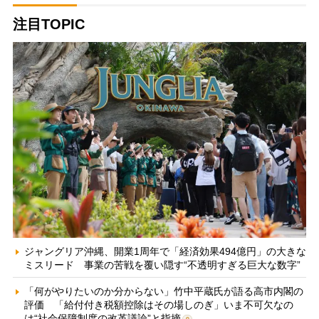
注目TOPIC
ジャングリア沖縄、開業1周年で「経済効果494億円」の大きな
ミスリード 事業の苦戦を覆い隠す“不透明すぎる巨大な数字”
「何がやりたいのか分からない」竹中平蔵氏が語る高市内閣の
評価 「給付付き税額控除はその場しのぎ」いま不可欠なの
は“社会保障制度の改革議論”と指摘