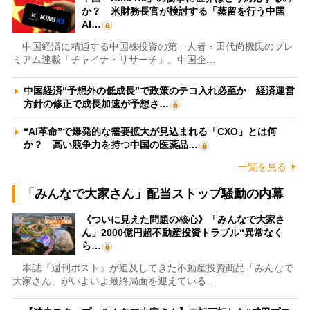
か？ 米財務長官が検討する「蒸留を行う中国
AI…
中国経済に精通する中国株投資の第一人者・田代尚機氏のプレ
ミアム連載「チャイナ・リサーチ」。中国企…
中国経済“予想外の低成長”で政策のテコ入れ必至か 経済運営
方針の修正で成長加速が予想さ…
“AI革命”で爆発的な需要拡大が見込まれる「CXO」とは何
か？ 高い競争力を持つ中国の医薬品…
一覧を見る
「みんなで大家さん」配当ストップ騒動の内幕
《ついに見えた問題の核心》「みんなで大家さ
ん」2000億円超不動産投資トラブル“異常なく
ら…
本誌『週刊ポスト』が追及してきた不動産投資商品「みんなで
大家さん」がいよいよ最終局面を迎えている…