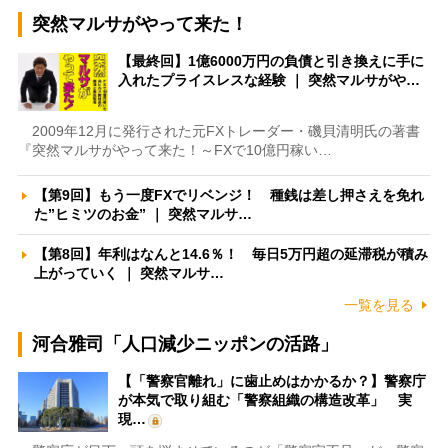
突然マルサがやって来た！
【最終回】1億6000万円の負債と引き換えに手に
入れたプライスレスな経験 ｜ 突然マルサがや…
2009年12月に発行された元FXトレーダー・磯貝清明氏の著書
『突然マルサがやって来た！～FXで10億円稼い…
【第9回】もう一度FXでリベンジ！ 種銭は差し押さえを免れ
た”ヒミツのお金” ｜ 突然マルサ…
【第8回】年利はなんと14.6％！ 毎日5万円超の延滞税が積み
上がっていく ｜ 突然マルサ…
一覧を見る
河合雅司「人口減少ニッポンの活路」
【「警察官離れ」に歯止めはかかるか？】警察庁
が本気で取り組む「警察組織の構造改革」 実
現…