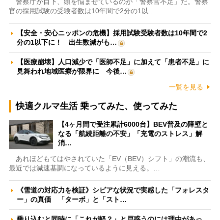
警察庁が目下、頭を悩ませているのが「警察官不足」だ。警察
官の採用試験の受験者数は10年間で2分の1以…
【安全・安心ニッポンの危機】採用試験受験者数は10年間で2
分の1以下に！ 出生数減がも…
【医療崩壊】人口減少で「医師不足」に加えて「患者不足」に
見舞われ地域医療が限界に 今後…
一覧を見る
快適クルマ生活 乗ってみた、使ってみた
【4ヶ月間で受注累計6000台】BEV普及の障壁と
なる「航続距離の不安」「充電のストレス」解
消…
あれほどもてはやされていた「EV（BEV）シフト」の潮流も、
最近では減速基調になっているように見える。…
《雪道の対応力を検証》シビアな状況で実感した「フォレスタ
ー」の真価 「ターボ」と「スト…
乗り込むと同時に「これが軽？」と戸惑うのには理由があっ