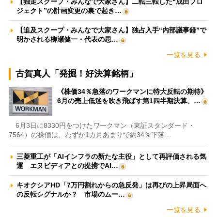
【独走スクープ・みんなで大家さん】二転三転した“成田プロ
ジェクト”の計画変更の裏で起き…
【追及スクープ・みんなで大家さん】独占入手“内部議事録”で
明かされる柳瀬健一・代表の思…
一覧を見る
古賀真人「発掘！好決算銘柄」
《株価34％急落のワークマンに特大反転の期待》
6月の売上低迷を吹き飛ばす第1四半期決算、…
6月3日に8330円をつけたワークマン（東証スタンダード・
7564）の株価は、わずか1カ月あまりで約34％下落…
三菱重工が「AIインフラの新たな主役」として再評価される気
運 エヌビディアとの提携でAI…
キオクシアHD「7万円割れからの急反発」は再びの上昇局面へ
の反転シグナルか？ 市場のムー…
一覧を見る