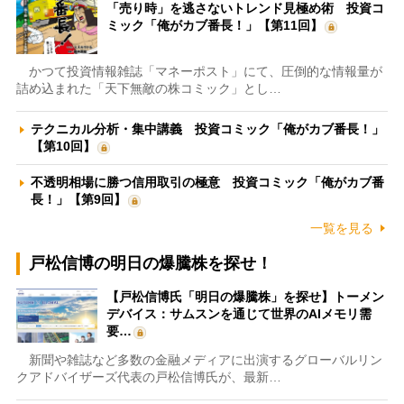
「売り時」を逃さないトレンド見極め術 投資コ
ミック「俺がカブ番長！」【第11回】
かつて投資情報雑誌「マネーポスト」にて、圧倒的な情報量が
詰め込まれた「天下無敵の株コミック」とし…
テクニカル分析・集中講義 投資コミック「俺がカブ番長！」
【第10回】
不透明相場に勝つ信用取引の極意 投資コミック「俺がカブ番
長！」【第9回】
一覧を見る
戸松信博の明日の爆騰株を探せ！
【戸松信博氏「明日の爆騰株」を探せ】トーメン
デバイス：サムスンを通じて世界のAIメモリ需
要…
新聞や雑誌など多数の金融メディアに出演するグローバルリン
クアドバイザーズ代表の戸松信博氏が、最新…