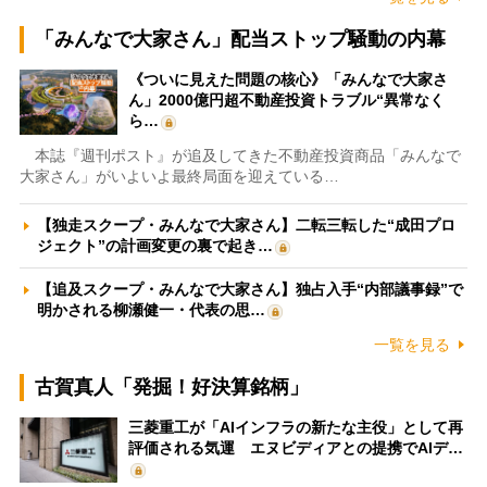
「みんなで大家さん」配当ストップ騒動の内幕
《ついに見えた問題の核心》「みんなで大家さ
ん」2000億円超不動産投資トラブル“異常なく
ら…
本誌『週刊ポスト』が追及してきた不動産投資商品「みんなで
大家さん」がいよいよ最終局面を迎えている…
【独走スクープ・みんなで大家さん】二転三転した“成田プロ
ジェクト”の計画変更の裏で起き…
【追及スクープ・みんなで大家さん】独占入手“内部議事録”で
明かされる柳瀬健一・代表の思…
一覧を見る
古賀真人「発掘！好決算銘柄」
三菱重工が「AIインフラの新たな主役」として再
評価される気運 エヌビディアとの提携でAIデ…