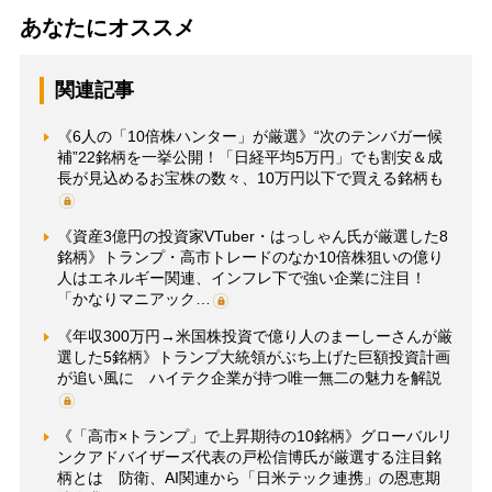
あなたにオススメ
関連記事
《6人の「10倍株ハンター」が厳選》“次のテンバガー候
補”22銘柄を一挙公開！「日経平均5万円」でも割安＆成
長が見込めるお宝株の数々、10万円以下で買える銘柄も
《資産3億円の投資家VTuber・はっしゃん氏が厳選した8
銘柄》トランプ・高市トレードのなか10倍株狙いの億り
人はエネルギー関連、インフレ下で強い企業に注目！
「かなりマニアック…
《年収300万円→米国株投資で億り人のまーしーさんが厳
選した5銘柄》トランプ大統領がぶち上げた巨額投資計画
が追い風に ハイテク企業が持つ唯一無二の魅力を解説
《「高市×トランプ」で上昇期待の10銘柄》グローバルリ
ンクアドバイザーズ代表の戸松信博氏が厳選する注目銘
柄とは 防衛、AI関連から「日米テック連携」の恩恵期