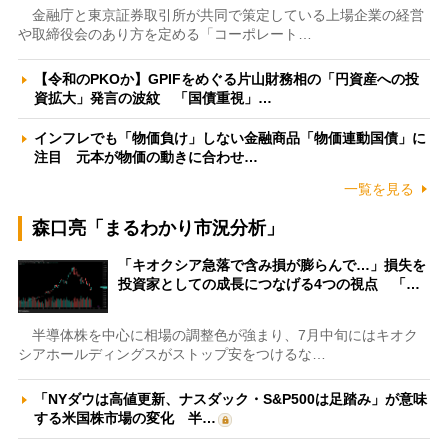
金融庁と東京証券取引所が共同で策定している上場企業の経営
や取締役会のあり方を定める「コーポレート…
【令和のPKOか】GPIFをめぐる片山財務相の「円資産への投
資拡大」発言の波紋 「国債重視」…
インフレでも「物価負け」しない金融商品「物価連動国債」に
注目 元本が物価の動きに合わせ…
一覧を見る
森口亮「まるわかり市況分析」
「キオクシア急落で含み損が膨らんで…」損失を
投資家としての成長につなげる4つの視点 「…
半導体株を中心に相場の調整色が強まり、7月中旬にはキオク
シアホールディングスがストップ安をつけるな…
「NYダウは高値更新、ナスダック・S&P500は足踏み」が意味
する米国株市場の変化 半…