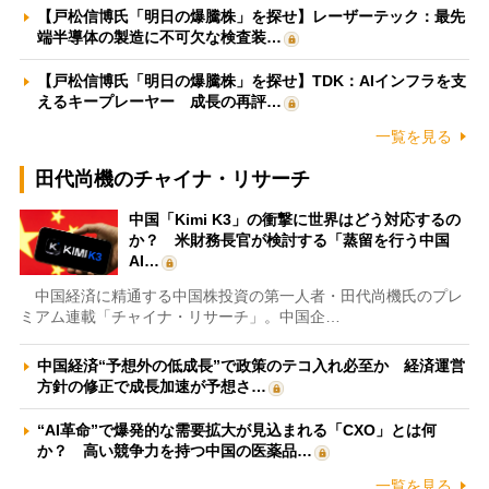
【戸松信博氏「明日の爆騰株」を探せ】レーザーテック：最先
端半導体の製造に不可欠な検査装…
【戸松信博氏「明日の爆騰株」を探せ】TDK：AIインフラを支
えるキープレーヤー 成長の再評…
一覧を見る
田代尚機のチャイナ・リサーチ
中国「Kimi K3」の衝撃に世界はどう対応するの
か？ 米財務長官が検討する「蒸留を行う中国
AI…
中国経済に精通する中国株投資の第一人者・田代尚機氏のプレ
ミアム連載「チャイナ・リサーチ」。中国企…
中国経済“予想外の低成長”で政策のテコ入れ必至か 経済運営
方針の修正で成長加速が予想さ…
“AI革命”で爆発的な需要拡大が見込まれる「CXO」とは何
か？ 高い競争力を持つ中国の医薬品…
一覧を見る