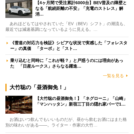
【4ヶ月間で受注累計6000台】BEV普及の障壁と
なる「航続距離の不安」「充電のストレス」解
消…
あれほどもてはやされていた「EV（BEV）シフト」の潮流も、
最近では減速基調になっているように見える。…
《雪道の対応力を検証》シビアな状況で実感した「フォレスタ
ー」の真価 「ターボ」と「スト…
乗り込むと同時に「これが軽？」と戸惑うのには理由があっ
た 「日産ルークス」さらなる躍進…
一覧を見る
大竹聡の「昼酒御免！」
【大竹聡の昼酒御免！】「ネグローニ」「山崎」
「マンハッタン」新宿三丁目の隠れ家バーで1…
お酒はいつ飲んでもいいものだが、昼から飲むお酒にはまた格
別の味わいがある――。ライター・作家の大竹…