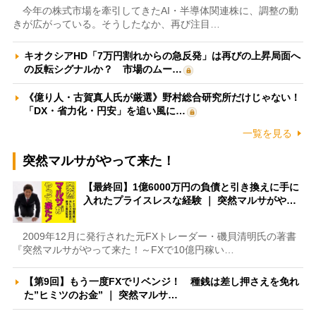
今年の株式市場を牽引してきたAI・半導体関連株に、調整の動
きが広がっている。そうしたなか、再び注目…
キオクシアHD「7万円割れからの急反発」は再びの上昇局面へ
の反転シグナルか？ 市場のムー…
《億り人・古賀真人氏が厳選》野村総合研究所だけじゃない！
「DX・省力化・円安」を追い風に…
一覧を見る
突然マルサがやって来た！
【最終回】1億6000万円の負債と引き換えに手に
入れたプライスレスな経験 ｜ 突然マルサがや…
2009年12月に発行された元FXトレーダー・磯貝清明氏の著書
『突然マルサがやって来た！～FXで10億円稼い…
【第9回】もう一度FXでリベンジ！ 種銭は差し押さえを免れ
た”ヒミツのお金” ｜ 突然マルサ…