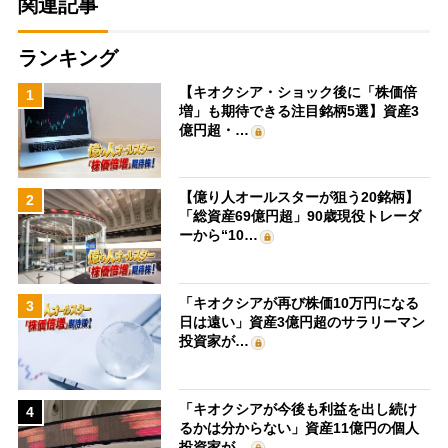
関連記事
ランキング
【キオクシア・ショック後に「株価倍
1
増」も期待できる注目銘柄5選】資産3
億円超・…
【億り人オールスターが狙う20銘柄】
2
「総資産69億円超」90歳現役トレーダ
ーから“10…
「キオクシアが再び株価10万円になる
3
日は遠い」資産3億円超のサラリーマン
投資家が…
「キオクシアが今後も利益を出し続け
4
るかは分からない」資産11億円の個人
投資家が…