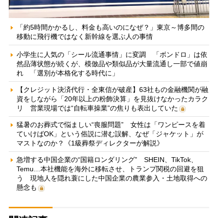
「約5時間かかるし、料金も高いのになぜ？」東京～博多間の
移動に飛行機ではなく新幹線を選ぶ人の事情
小学生に人気の「シール流通事情」に変調 「ボンドロ」は依
然品薄状態が続くが、模倣品や類似品が大量流通し一部で値崩
れ 「選別が本格化する時代に」
【クレジット決済代行・全東信が破産】63社もの金融機関が融
資をしながら「20年以上の粉飾決算」を見抜けなかったカラク
リ 営業現場では“自転車操業”の焦りも表出していた
猛暑のお葬式で悩ましい“喪服問題” 女性は「ワンピースを着
ていけばOK」という俗説に潜む誤解、なぜ「ジャケット」が
マストなのか？《1級葬祭ディレクターが解説》
急増する中国企業の“国籍ロンダリング” SHEIN、TikTok、
Temu…本社機能を海外に移転させ、トランプ関税の回避を狙
う 現地人を隠れ蓑にした中国企業の農業参入・土地取得への
懸念も