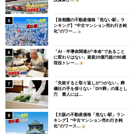
【首都圏の不動産価格「危ない駅」ラ
5
ンキング】“中古マンション売れ行き鈍
化”のワー…
「AI・半導体関連が“本命”であること
6
に変わりはない」資産20億円超の90歳
現役トレー…
「失敗すると取り返しがつかない」葬
7
儀社の手を借りない「DIY葬」の落とし
穴 素人には…
【大阪の不動産価格「危ない駅」ラン
8
キング】“中古マンション売れ行き鈍
化”のワース…