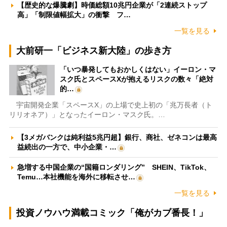
【歴史的な爆騰劇】時価総額10兆円企業が「2連続ストップ
高」「制限値幅拡大」の衝撃 フ…
一覧を見る
大前研一「ビジネス新大陸」の歩き方
「いつ暴発してもおかしくはない」イーロン・マ
スク氏とスペースXが抱えるリスクの数々「絶対
的…
宇宙開発企業「スペースX」の上場で史上初の「兆万長者（ト
リリオネア）」となったイーロン・マスク氏。…
【3メガバンクは純利益5兆円超】銀行、商社、ゼネコンは最高
益続出の一方で、中小企業・…
急増する中国企業の“国籍ロンダリング” SHEIN、TikTok、
Temu…本社機能を海外に移転させ…
一覧を見る
投資ノウハウ満載コミック「俺がカブ番長！」