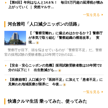
【第8回】年利はなんと14.6％！ 毎日5万円超の延滞税が積み
上がっていく ｜ 突然マルサ…
一覧を見る
河合雅司「人口減少ニッポンの活路」
【「警察官離れ」に歯止めはかかるか？】警察庁
が本気で取り組む「警察組織の構造改革」 実
現…
警察庁が目下、頭を悩ませているのが「警察官不足」だ。警察
官の採用試験の受験者数は10年間で2分の1以…
【安全・安心ニッポンの危機】採用試験受験者数は10年間で2
分の1以下に！ 出生数減がも…
【医療崩壊】人口減少で「医師不足」に加えて「患者不足」に
見舞われ地域医療が限界に 今後…
一覧を見る
快適クルマ生活 乗ってみた、使ってみた