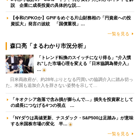
説 企業に成長投資の具体的な説…
【令和のPKOか】GPIFをめぐる片山財務相の「円資産への投
資拡大」発言の波紋 「国債重視」…
一覧を見る
森口亮「まるわかり市況分析」
「トレンド転換のスイッチになり得る」“介入慣
れ”した市場心理を変える「日米協調為替介入」
…
日米両政府が、約28年ぶりとなる円買いの協調介入に踏み切っ
た。米国も追加介入を辞さない姿勢を示して…
「キオクシア急落で含み損が膨らんで…」損失を投資家として
の成長につなげる4つの視点 …
「NYダウは高値更新、ナスダック・S&P500は足踏み」が意味
する米国株市場の変化 半…
一覧を見る