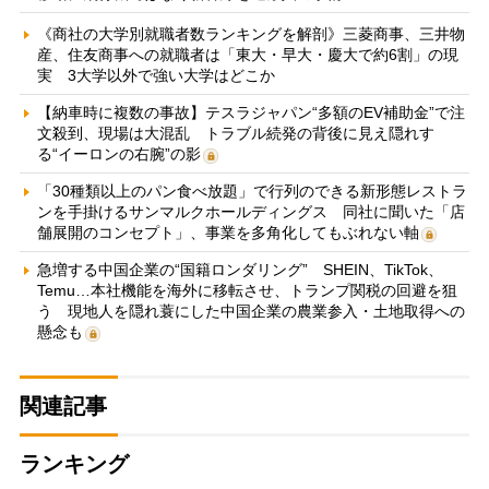
《商社の大学別就職者数ランキングを解剖》三菱商事、三井物
産、住友商事への就職者は「東大・早大・慶大で約6割」の現
実 3大学以外で強い大学はどこか
【納車時に複数の事故】テスラジャパン“多額のEV補助金”で注
文殺到、現場は大混乱 トラブル続発の背後に見え隠れす
る“イーロンの右腕”の影
「30種類以上のパン食べ放題」で行列のできる新形態レストラ
ンを手掛けるサンマルクホールディングス 同社に聞いた「店
舗展開のコンセプト」、事業を多角化してもぶれない軸
急増する中国企業の“国籍ロンダリング” SHEIN、TikTok、
Temu…本社機能を海外に移転させ、トランプ関税の回避を狙
う 現地人を隠れ蓑にした中国企業の農業参入・土地取得への
懸念も
関連記事
ランキング