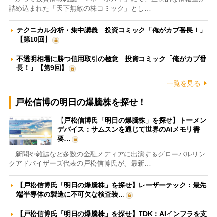
詰め込まれた「天下無敵の株コミック」とし…
テクニカル分析・集中講義 投資コミック「俺がカブ番長！」
【第10回】
不透明相場に勝つ信用取引の極意 投資コミック「俺がカブ番
長！」【第9回】
一覧を見る
戸松信博の明日の爆騰株を探せ！
【戸松信博氏「明日の爆騰株」を探せ】トーメン
デバイス：サムスンを通じて世界のAIメモリ需
要…
新聞や雑誌など多数の金融メディアに出演するグローバルリン
クアドバイザーズ代表の戸松信博氏が、最新…
【戸松信博氏「明日の爆騰株」を探せ】レーザーテック：最先
端半導体の製造に不可欠な検査装…
【戸松信博氏「明日の爆騰株」を探せ】TDK：AIインフラを支