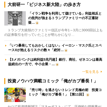
大前研一「ビジネス新大陸」の歩き方
「イラン戦争を利用して儲けている」利益相反と
の批判が強まるトランプファミリーの不正蓄財
疑…
トランプ大統領のファミリー信託が今年1～3月に3000回以上も
の証券取引を行っていたことが明らかになり…
「いつ暴発してもおかしくはない」イーロン・マスク氏とスペ
ースXが抱えるリスクの数々「絶対…
【3メガバンクは純利益5兆円超】銀行、商社、ゼネコンは最高
益続出の一方で、中小企業・…
一覧を見る
投資ノウハウ満載コミック「俺がカブ番長！」
「売り時」を逃さないトレンド見極め術 投資コ
ミック「俺がカブ番長！」【第11回】
かつて投資情報雑誌「マネーポスト」にて、圧倒的な情報量が