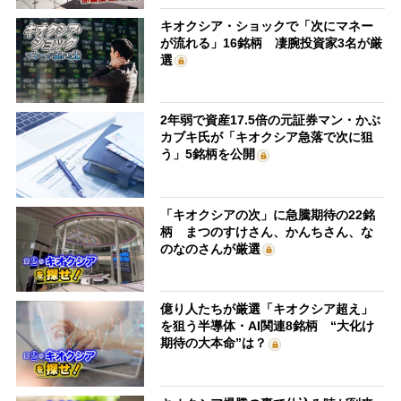
キオクシア・ショックで「次にマネー
が流れる」16銘柄 凄腕投資家3名が厳
選
2年弱で資産17.5倍の元証券マン・かぶ
カブキ氏が「キオクシア急落で次に狙
う」5銘柄を公開
「キオクシアの次」に急騰期待の22銘
柄 まつのすけさん、かんちさん、な
のなのさんが厳選
億り人たちが厳選「キオクシア超え」
を狙う半導体・AI関連8銘柄 “大化け
期待の大本命”は？