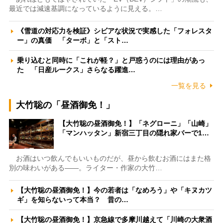
最近では減速基調になっているように見える。…
《雪道の対応力を検証》シビアな状況で実感した「フォレスタ
ー」の真価 「ターボ」と「スト…
乗り込むと同時に「これが軽？」と戸惑うのには理由があっ
た 「日産ルークス」さらなる躍進…
一覧を見る
大竹聡の「昼酒御免！」
【大竹聡の昼酒御免！】「ネグローニ」「山崎」
「マンハッタン」新宿三丁目の隠れ家バーで1…
お酒はいつ飲んでもいいものだが、昼から飲むお酒にはまた格
別の味わいがある――。ライター・作家の大竹…
【大竹聡の昼酒御免！】今の若者は「なめろう」や「キヌカツ
ギ」を知らないって本当？ 昔の…
【大竹聡の昼酒御免！】京急線で多摩川越えて「川崎の大衆酒