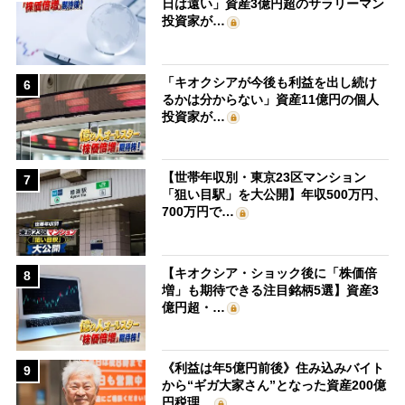
日は遠い」資産3億円超のサラリーマン
投資家が…
「キオクシアが今後も利益を出し続け
6
るかは分からない」資産11億円の個人
投資家が…
【世帯年収別・東京23区マンション
7
「狙い目駅」を大公開】年収500万円、
700万円で…
【キオクシア・ショック後に「株価倍
8
増」も期待できる注目銘柄5選】資産3
億円超・…
《利益は年5億円前後》住み込みバイト
9
から“ギガ大家さん”となった資産200億
円税理…