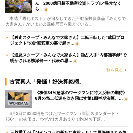
ん」2000億円超不動産投資トラブル“異常なく
ら…
本誌『週刊ポスト』が追及してきた不動産投資商品「みんなで
大家さん」がいよいよ最終局面を迎えている…
【独走スクープ・みんなで大家さん】二転三転した“成田プロ
ジェクト”の計画変更の裏で起き…
【追及スクープ・みんなで大家さん】独占入手“内部議事録”で
明かされる柳瀬健一・代表の思…
一覧を見る
古賀真人「発掘！好決算銘柄」
《株価34％急落のワークマンに特大反転の期待》
6月の売上低迷を吹き飛ばす第1四半期決算、…
6月3日に8330円をつけたワークマン（東証スタンダード・
7564）の株価は、わずか1カ月あまりで約34％下落…
三菱重工が「AIインフラの新たな主役」として再評価される気