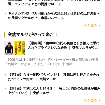
運 エヌビディアとの提携でAI…
キオクシアHD「7万円割れからの急反発」は再びの上昇局面へ
の反転シグナルか？ 市場のムー…
一覧を見る
突然マルサがやって来た！
【最終回】1億6000万円の負債と引き換えに手に
入れたプライスレスな経験 ｜ 突然マルサがや…
2009年12月に発行された元FXトレーダー・磯貝清明氏の著書
『突然マルサがやって来た！～FXで10億円稼い…
【第9回】もう一度FXでリベンジ！ 種銭は差し押さえを免れ
た”ヒミツのお金” ｜ 突然マルサ…
【第8回】年利はなんと14.6％！ 毎日5万円超の延滞税が積み
上がっていく ｜ 突然マルサ…
一覧を見る