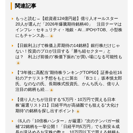
関連記事
もっと読む→【総資産124億円超】億り人オールスター
20人が選んだ「2026年爆騰期待銘柄40」 注目テーマは
インフレ・セキュリティ・地銀・AI…IPOやTOB、小型株
にもチャンスあ…
【日銀利上げで株価上昇期待の14銘柄】銀行株だけじゃ
ない！投資のプロが注目する「勝ち組セクター」と
は？ 利上げ前後の“株価下振れ”が買い場になる可能性も
【“3年後に高配当”期待株ランキングTOP50】証券会社16
社のアナリスト予想をもとに算出 「Bコミ」坂本慎太郎
氏、なのなの氏、長期株式投資氏、かんち氏ら、億り人
注目の銘柄も続…
【億り人たちが注目する“5万円・10万円で買える日本
株”厳選リスト21】日経平均が高値圏でも狙える“大化け
期待”の銘柄を探し出すポイント
《6人の「10倍株ハンター」が厳選》“次のテンバガー候
補”22銘柄を一挙公開！「日経平均5万円」でも割安＆成
長が見込めるお宝株の数々、10万円以下で買える銘柄も