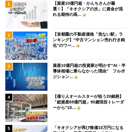
【資産10億円超・かんちさんが厳
1
選！】「キオクシアの次」に資金が流
れる期待の高…
【首都圏の不動産価格「危ない駅」ラ
2
ンキング】“中古マンション売れ行き鈍
化”のワー…
資産10億円超の投資家が明かす“AI・半
3
導体相場に乗らなかった理由” フルポ
ジション…
【億り人オールスターが狙う20銘柄】
4
「総資産69億円超」90歳現役トレーダ
ーから“10…
「キオクシアが再び株価10万円になる
5