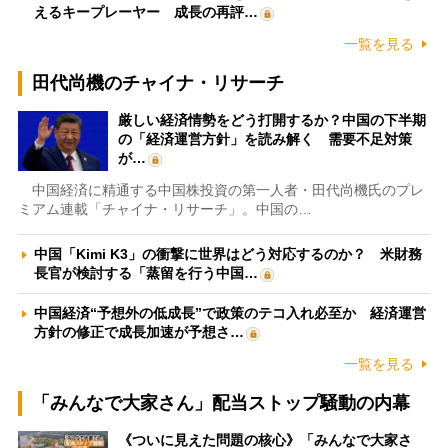
えるキープレーヤー 成長の再評…
一覧を見る
田代尚機のチャイナ・リサーチ
厳しい経済情勢をどう打開するか？中国の下半期
の「経済運営方針」を読み解く 需要不足対策
が…
中国経済に精通する中国株投資の第一人者・田代尚機氏のプレ
ミアム連載「チャイナ・リサーチ」。中国の…
中国「Kimi K3」の衝撃に世界はどう対応するのか？ 米財務
長官が検討する「蒸留を行う中国…
中国経済“予想外の低成長”で政策のテコ入れ必至か 経済運営
方針の修正で成長加速が予想さ…
一覧を見る
「みんなで大家さん」配当ストップ騒動の内幕
《ついに見えた問題の核心》「みんなで大家さ