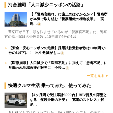
河合雅司「人口減少ニッポンの活路」
【「警察官離れ」に歯止めはかかるか？】警察庁
が本気で取り組む「警察組織の構造改革」 実
現…
警察庁が目下、頭を悩ませているのが「警察官不足」だ。警察
官の採用試験の受験者数は10年間で2分の1以…
【安全・安心ニッポンの危機】採用試験受験者数は10年間で2
分の1以下に！ 出生数減がも…
【医療崩壊】人口減少で「医師不足」に加えて「患者不足」に
見舞われ地域医療が限界に 今後…
一覧を見る
快適クルマ生活 乗ってみた、使ってみた
【4ヶ月間で受注累計6000台】BEV普及の障壁と
なる「航続距離の不安」「充電のストレス」解
消…
あれほどもてはやされていた「EV（BEV）シフト」の潮流も、