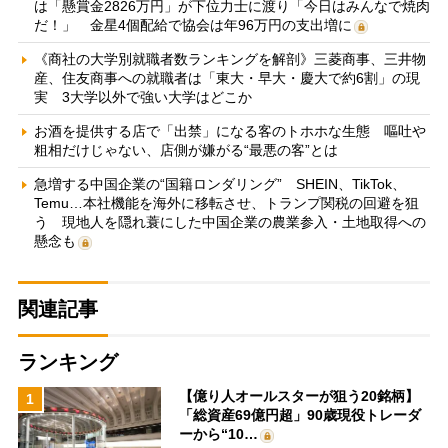
は「懸賞金2826万円」が下位力士に渡り「今日はみんなで焼肉
だ！」 金星4個配給で協会は年96万円の支出増に
《商社の大学別就職者数ランキングを解剖》三菱商事、三井物
産、住友商事への就職者は「東大・早大・慶大で約6割」の現
実 3大学以外で強い大学はどこか
お酒を提供する店で「出禁」になる客のトホホな生態 嘔吐や
粗相だけじゃない、店側が嫌がる“最悪の客”とは
急増する中国企業の“国籍ロンダリング” SHEIN、TikTok、
Temu…本社機能を海外に移転させ、トランプ関税の回避を狙
う 現地人を隠れ蓑にした中国企業の農業参入・土地取得への
懸念も
関連記事
ランキング
【億り人オールスターが狙う20銘柄】
1
「総資産69億円超」90歳現役トレーダ
ーから“10…