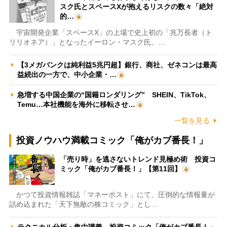
スク氏とスペースXが抱えるリスクの数々「絶対
的…
宇宙開発企業「スペースX」の上場で史上初の「兆万長者（ト
リリオネア）」となったイーロン・マスク氏。…
【3メガバンクは純利益5兆円超】銀行、商社、ゼネコンは最高
益続出の一方で、中小企業・…
急増する中国企業の“国籍ロンダリング” SHEIN、TikTok、
Temu…本社機能を海外に移転させ…
一覧を見る
投資ノウハウ満載コミック「俺がカブ番長！」
「売り時」を逃さないトレンド見極め術 投資コ
ミック「俺がカブ番長！」【第11回】
かつて投資情報雑誌「マネーポスト」にて、圧倒的な情報量が
詰め込まれた「天下無敵の株コミック」とし…
テクニカル分析・集中講義 投資コミック「俺がカブ番長！」