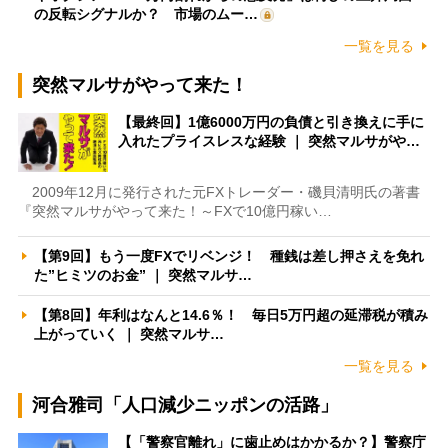
の反転シグナルか？ 市場のムー…
一覧を見る
突然マルサがやって来た！
【最終回】1億6000万円の負債と引き換えに手に
入れたプライスレスな経験 ｜ 突然マルサがや…
2009年12月に発行された元FXトレーダー・磯貝清明氏の著書
『突然マルサがやって来た！～FXで10億円稼い…
【第9回】もう一度FXでリベンジ！ 種銭は差し押さえを免れ
た”ヒミツのお金” ｜ 突然マルサ…
【第8回】年利はなんと14.6％！ 毎日5万円超の延滞税が積み
上がっていく ｜ 突然マルサ…
一覧を見る
河合雅司「人口減少ニッポンの活路」
【「警察官離れ」に歯止めはかかるか？】警察庁