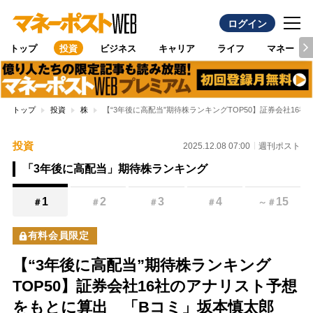
ログイン
トップ
投資
ビジネス
キャリア
ライフ
マネー
トップ
投資
株
【“3年後に高配当”期待株ランキングTOP50】証券会社
投資
2025.12.08 07:00
週刊ポスト
「3年後に高配当」期待株ランキング
1
2
3
4
15
＃
＃
＃
＃
～
＃
有料会員限定
【“3年後に高配当”期待株ランキング
TOP50】証券会社16社のアナリスト予想
をもとに算出 「Bコミ」坂本慎太郎