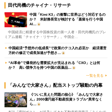
田代尚機のチャイナ・リサーチ
中国「Kimi K3」の衝撃に世界はどう対応するの
か？ 米財務長官が検討する「蒸留を行う中国
AI…
中国経済に精通する中国株投資の第一人者・田代尚機氏のプレ
ミアム連載「チャイナ・リサーチ」。中国企…
中国経済“予想外の低成長”で政策のテコ入れ必至か 経済運営
方針の修正で成長加速が予想さ…
“AI革命”で爆発的な需要拡大が見込まれる「CXO」とは何
か？ 高い競争力を持つ中国の医薬品…
一覧を見る
「みんなで大家さん」配当ストップ騒動の内幕
《ついに見えた問題の核心》「みんなで大家さ
ん」2000億円超不動産投資トラブル“異常なく
ら…
本誌『週刊ポスト』が追及してきた不動産投資商品「みんなで