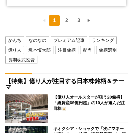
1
2
3
かんち
なのなの
プレミアム記事
ランキング
億り人
坂本慎太郎
注目銘柄
配当
銘柄選別
長期株式投資
【特集】億り人が注目する日本株銘柄＆テー
マ
【億り人オールスターが狙う20銘柄】
「総資産69億円超」の10人が選んだ注
目株
キオクシア・ショックで「次にマネー