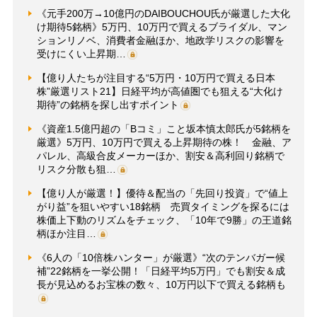
《元手200万→10億円のDAIBOUCHOU氏が厳選した大化
け期待5銘柄》5万円、10万円で買えるブライダル、マン
ションリノベ、消費者金融ほか、地政学リスクの影響を
受けにくい上昇期…
【億り人たちが注目する“5万円・10万円で買える日本
株”厳選リスト21】日経平均が高値圏でも狙える“大化け
期待”の銘柄を探し出すポイント
《資産1.5億円超の「Bコミ」こと坂本慎太郎氏が5銘柄を
厳選》5万円、10万円で買える上昇期待の株！ 金融、ア
パレル、高級合皮メーカーほか、割安＆高利回り銘柄で
リスク分散も狙…
【億り人が厳選！】優待＆配当の「先回り投資」で“値上
がり益”を狙いやすい18銘柄 売買タイミングを探るには
株価上下動のリズムをチェック、「10年で9勝」の王道銘
柄ほか注目…
《6人の「10倍株ハンター」が厳選》“次のテンバガー候
補”22銘柄を一挙公開！「日経平均5万円」でも割安＆成
長が見込めるお宝株の数々、10万円以下で買える銘柄も