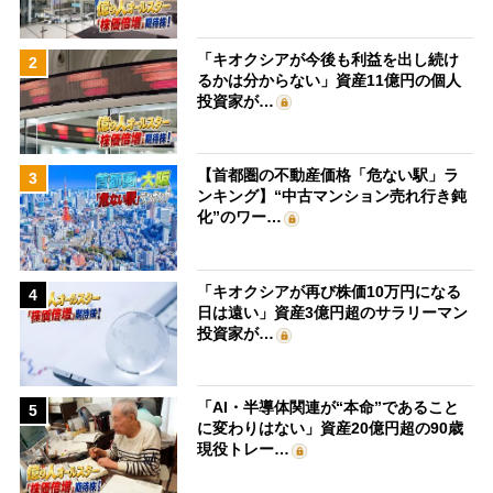
「キオクシアが今後も利益を出し続け
2
るかは分からない」資産11億円の個人
投資家が…
【首都圏の不動産価格「危ない駅」ラ
3
ンキング】“中古マンション売れ行き鈍
化”のワー…
「キオクシアが再び株価10万円になる
4
日は遠い」資産3億円超のサラリーマン
投資家が…
「AI・半導体関連が“本命”であること
5
に変わりはない」資産20億円超の90歳
現役トレー…