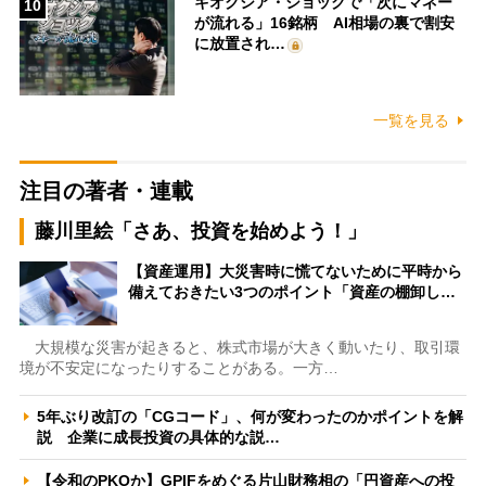
キオクシア・ショックで「次にマネー
10
が流れる」16銘柄 AI相場の裏で割安
に放置され…
一覧を見る
注目の著者・連載
藤川里絵「さあ、投資を始めよう！」
【資産運用】大災害時に慌てないために平時から
備えておきたい3つのポイント「資産の棚卸し…
大規模な災害が起きると、株式市場が大きく動いたり、取引環
境が不安定になったりすることがある。一方…
5年ぶり改訂の「CGコード」、何が変わったのかポイントを解
説 企業に成長投資の具体的な説…
【令和のPKOか】GPIFをめぐる片山財務相の「円資産への投