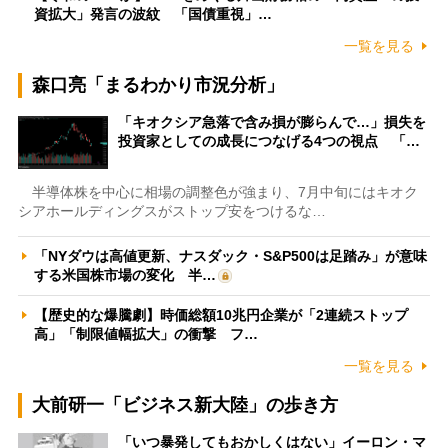
資拡大」発言の波紋 「国債重視」…
一覧を見る
森口亮「まるわかり市況分析」
「キオクシア急落で含み損が膨らんで…」損失を
投資家としての成長につなげる4つの視点 「…
半導体株を中心に相場の調整色が強まり、7月中旬にはキオク
シアホールディングスがストップ安をつけるな…
「NYダウは高値更新、ナスダック・S&P500は足踏み」が意味
する米国株市場の変化 半…
【歴史的な爆騰劇】時価総額10兆円企業が「2連続ストップ
高」「制限値幅拡大」の衝撃 フ…
一覧を見る
大前研一「ビジネス新大陸」の歩き方
「いつ暴発してもおかしくはない」イーロン・マ