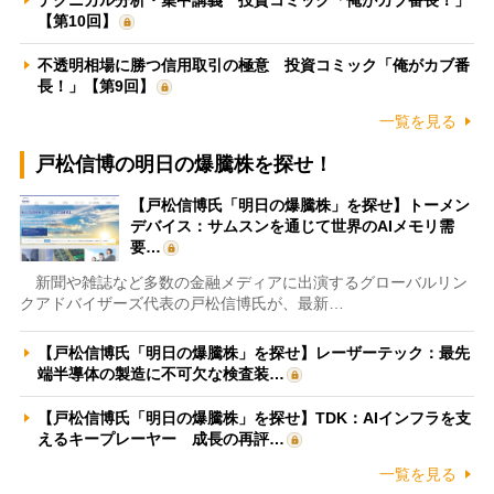
【第10回】
不透明相場に勝つ信用取引の極意 投資コミック「俺がカブ番
長！」【第9回】
一覧を見る
戸松信博の明日の爆騰株を探せ！
【戸松信博氏「明日の爆騰株」を探せ】トーメン
デバイス：サムスンを通じて世界のAIメモリ需
要…
新聞や雑誌など多数の金融メディアに出演するグローバルリン
クアドバイザーズ代表の戸松信博氏が、最新…
【戸松信博氏「明日の爆騰株」を探せ】レーザーテック：最先
端半導体の製造に不可欠な検査装…
【戸松信博氏「明日の爆騰株」を探せ】TDK：AIインフラを支
えるキープレーヤー 成長の再評…
一覧を見る