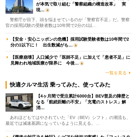
が本気で取り組む「警察組織の構造改革」 実
現…
警察庁が目下、頭を悩ませているのが「警察官不足」だ。警察
官の採用試験の受験者数は10年間で2分の1以…
【安全・安心ニッポンの危機】採用試験受験者数は10年間で2
分の1以下に！ 出生数減がも…
【医療崩壊】人口減少で「医師不足」に加えて「患者不足」に
見舞われ地域医療が限界に 今後…
一覧を見る
快適クルマ生活 乗ってみた、使ってみた
【4ヶ月間で受注累計6000台】BEV普及の障壁と
なる「航続距離の不安」「充電のストレス」解
消…
あれほどもてはやされていた「EV（BEV）シフト」の潮流も、
最近では減速基調になっているように見える。…
《雪道の対応力を検証》シビアな状況で実感した「フォレスタ