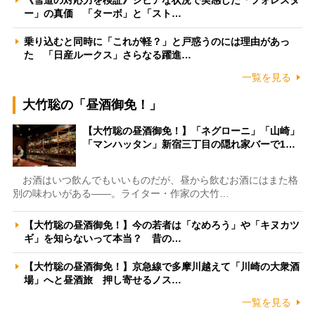
ー」の真価 「ターボ」と「スト…
乗り込むと同時に「これが軽？」と戸惑うのには理由があっ
た 「日産ルークス」さらなる躍進…
一覧を見る
大竹聡の「昼酒御免！」
【大竹聡の昼酒御免！】「ネグローニ」「山崎」
「マンハッタン」新宿三丁目の隠れ家バーで1…
お酒はいつ飲んでもいいものだが、昼から飲むお酒にはまた格
別の味わいがある――。ライター・作家の大竹…
【大竹聡の昼酒御免！】今の若者は「なめろう」や「キヌカツ
ギ」を知らないって本当？ 昔の…
【大竹聡の昼酒御免！】京急線で多摩川越えて「川崎の大衆酒
場」へと昼酒旅 押し寄せるノス…
一覧を見る