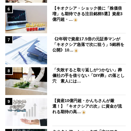
【キオクシア・ショック後に「株価倍
6
増」も期待できる注目銘柄5選】資産3
億円超・…
《2年弱で資産17.5倍の元証券マンが
7
「キオクシア急落で次に狙う」5銘柄を
公開》10…
「失敗すると取り返しがつかない」葬
8
儀社の手を借りない「DIY葬」の落とし
穴 素人には…
【資産10億円超・かんちさんが厳
9
選！】「キオクシアの次」に資金が流
れる期待の高…