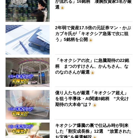
が流れる」16銘柄 凄腕投資家3名が厳
選
2年弱で資産17.5倍の元証券マン・かぶ
カブキ氏が「キオクシア急落で次に狙
う」5銘柄を公開
「キオクシアの次」に急騰期待の22銘
柄 まつのすけさん、かんちさん、な
のなのさんが厳選
億り人たちが厳選「キオクシア超え」
を狙う半導体・AI関連8銘柄 “大化け
期待の大本命”は？
キオクシア爆騰の裏で仕込み時が到来
した「割安成長株」12選 “放置された
お宝株”を厳選解説