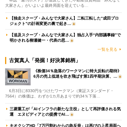
大家さん」がいよいよ最終局面を迎えている…
【独走スクープ・みんなで大家さん】二転三転した“成田プロ
ジェクト”の計画変更の裏で起き…
【追及スクープ・みんなで大家さん】独占入手“内部議事録”で
明かされる柳瀬健一・代表の思…
一覧を見る
古賀真人「発掘！好決算銘柄」
《株価34％急落のワークマンに特大反転の期待》
6月の売上低迷を吹き飛ばす第1四半期決算、…
6月3日に8330円をつけたワークマン（東証スタンダード・
7564）の株価は、わずか1カ月あまりで約34％下落…
三菱重工が「AIインフラの新たな主役」として再評価される気
運 エヌビディアとの提携でAI…
キオクシアHD「7万円割れからの急反発」は再びの上昇局面へ