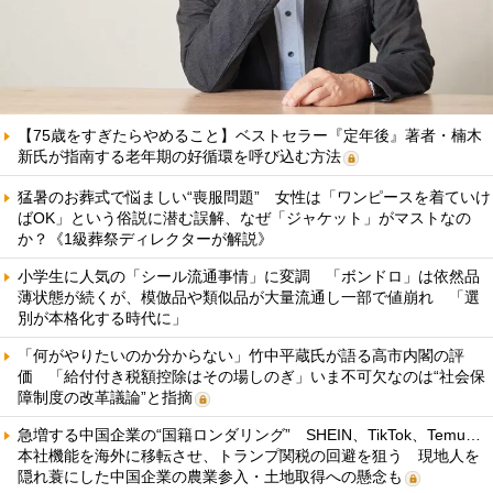
【75歳をすぎたらやめること】ベストセラー『定年後』著者・楠木
新氏が指南する老年期の好循環を呼び込む方法
猛暑のお葬式で悩ましい“喪服問題” 女性は「ワンピースを着ていけ
ばOK」という俗説に潜む誤解、なぜ「ジャケット」がマストなの
か？《1級葬祭ディレクターが解説》
小学生に人気の「シール流通事情」に変調 「ボンドロ」は依然品
薄状態が続くが、模倣品や類似品が大量流通し一部で値崩れ 「選
別が本格化する時代に」
「何がやりたいのか分からない」竹中平蔵氏が語る高市内閣の評
価 「給付付き税額控除はその場しのぎ」いま不可欠なのは“社会保
障制度の改革議論”と指摘
急増する中国企業の“国籍ロンダリング” SHEIN、TikTok、Temu…
本社機能を海外に移転させ、トランプ関税の回避を狙う 現地人を
隠れ蓑にした中国企業の農業参入・土地取得への懸念も