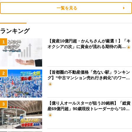
一覧を見る
ランキング
【資産10億円超・かんちさんが厳選！】「キ
1
オクシアの次」に資金が流れる期待の高…
【首都圏の不動産価格「危ない駅」ランキン
2
グ】“中古マンション売れ行き鈍化”のワー…
【億り人オールスターが狙う20銘柄】「総資
3
産69億円超」90歳現役トレーダーから“10…