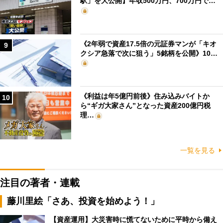
駅」を大公開】年収500万円、700万円で…
《2年弱で資産17.5倍の元証券マンが「キオ
9
クシア急落で次に狙う」5銘柄を公開》10…
《利益は年5億円前後》住み込みバイトか
10
ら“ギガ大家さん”となった資産200億円税
理…
一覧を見る
注目の著者・連載
藤川里絵「さあ、投資を始めよう！」
【資産運用】大災害時に慌てないために平時から備え