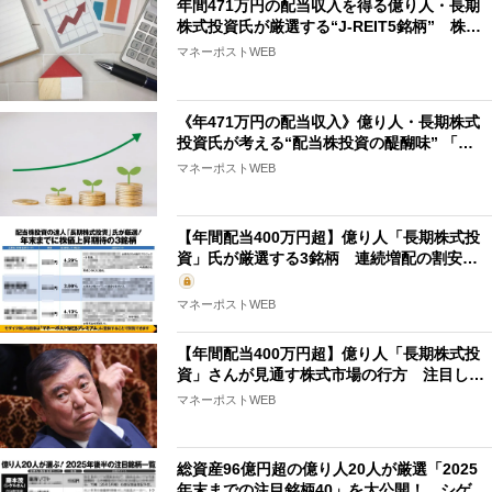
年間471万円の配当収入を得る億り人・長期
株式投資氏が厳選する“J-REIT5銘柄” 株…
マネーポストWEB
《年471万円の配当収入》億り人・長期株式
投資氏が考える“配当株投資の醍醐味” 「…
マネーポストWEB
【年間配当400万円超】億り人「長期株式投
資」氏が厳選する3銘柄 連続増配の割安…
マネーポストWEB
【年間配当400万円超】億り人「長期株式投
資」さんが見通す株式市場の行方 注目し…
マネーポストWEB
総資産96億円超の億り人20人が厳選「2025
年末までの注目銘柄40」を大公開！ シゲ…