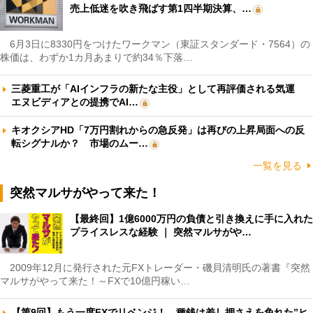
売上低迷を吹き飛ばす第1四半期決算、…
6月3日に8330円をつけたワークマン（東証スタンダード・7564）の
株価は、わずか1カ月あまりで約34％下落…
三菱重工が「AIインフラの新たな主役」として再評価される気運
エヌビディアとの提携でAI…
キオクシアHD「7万円割れからの急反発」は再びの上昇局面への反
転シグナルか？ 市場のムー…
一覧を見る
突然マルサがやって来た！
【最終回】1億6000万円の負債と引き換えに手に入れた
プライスレスな経験 ｜ 突然マルサがや…
2009年12月に発行された元FXトレーダー・磯貝清明氏の著書『突然
マルサがやって来た！～FXで10億円稼い…
【第9回】もう一度FXでリベンジ！ 種銭は差し押さえを免れた”ヒ