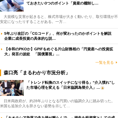
ておきたい3つのポイント「資産の棚卸し…
大規模な災害が起きると、株式市場が大きく動いたり、取引環境が不
安定になったりすることがある。一方…
5年ぶり改訂の「CGコード」、何が変わったのかポイントを解説
企業に成長投資の具体的な説…
【令和のPKOか】GPIFをめぐる片山財務相の「円資産への投資拡
大」発言の波紋 「国債重視」…
一覧を見る
森口亮「まるわかり市況分析」
「トレンド転換のスイッチになり得る」“介入慣れ”し
た市場心理を変える「日米協調為替介入」…
日米両政府が、約28年ぶりとなる円買いの協調介入に踏み切った。
米国も追加介入を辞さない姿勢を示して…
「キオクシア急落で含み損が膨らんで…」損失を投資家としての成