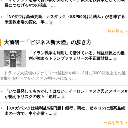
長につなげる4つの視点 …
「NYダウは高値更新、ナスダック・S&P500は足踏み」が意味する
米国株市場の変化 半…
一覧を見る
大前研一「ビジネス新大陸」の歩き方
「イラン戦争を利用して儲けている」利益相反との批
判が強まるトランプファミリーの不正蓄財疑…
トランプ大統領のファミリー信託が今年1～3月に3000回以上もの証
券取引を行っていたことが明らかになり…
「いつ暴発してもおかしくはない」イーロン・マスク氏とスペースX
が抱えるリスクの数々「絶対…
【3メガバンクは純利益5兆円超】銀行、商社、ゼネコンは最高益続
出の一方で、中小企業・…
一覧を見る