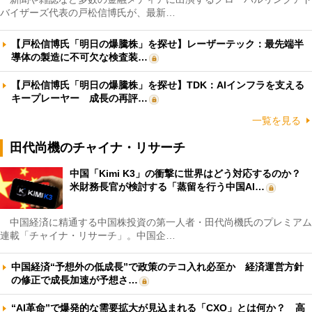
バイザーズ代表の戸松信博氏が、最新…
【戸松信博氏「明日の爆騰株」を探せ】レーザーテック：最先端半
導体の製造に不可欠な検査装…
【戸松信博氏「明日の爆騰株」を探せ】TDK：AIインフラを支える
キープレーヤー 成長の再評…
一覧を見る
田代尚機のチャイナ・リサーチ
中国「Kimi K3」の衝撃に世界はどう対応するのか？
米財務長官が検討する「蒸留を行う中国AI…
中国経済に精通する中国株投資の第一人者・田代尚機氏のプレミアム
連載「チャイナ・リサーチ」。中国企…
中国経済“予想外の低成長”で政策のテコ入れ必至か 経済運営方針
の修正で成長加速が予想さ…
“AI革命”で爆発的な需要拡大が見込まれる「CXO」とは何か？ 高