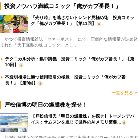
投資ノウハウ満載コミック「俺がカブ番長！」
「売り時」を逃さないトレンド見極め術 投資コミッ
ク「俺がカブ番長！」【第11回】
かつて投資情報雑誌「マネーポスト」にて、圧倒的な情報量が詰め込
まれた「天下無敵の株コミック」とし…
テクニカル分析・集中講義 投資コミック「俺がカブ番長！」【第
10回】
不透明相場に勝つ信用取引の極意 投資コミック「俺がカブ番
長！」【第9回】
一覧を見る
戸松信博の明日の爆騰株を探せ！
【戸松信博氏「明日の爆騰株」を探せ】トーメンデバ
イス：サムスンを通じて世界のAIメモリ需要…
新聞や雑誌など多数の金融メディアに出演するグローバルリンクアド