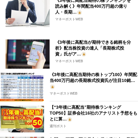
《3年後に高配当期待の株ランキングを
読み解く》年間配当400万円超の億り
人・長期…
マネーポストWEB
《3年後に高配当が期待できる銘柄を分
析》配当株投資の達人「長期株式投
資」氏がア…
マネーポストWEB
《3年後に高配当期待の株トップ100》年間配
当400万円超の長期株式投資氏が注目10銘…
マネーポストWEB
【“3年後に高配当”期待株ランキング
TOP50】証券会社16社のアナリスト予想をも
とに算…
週刊ポスト