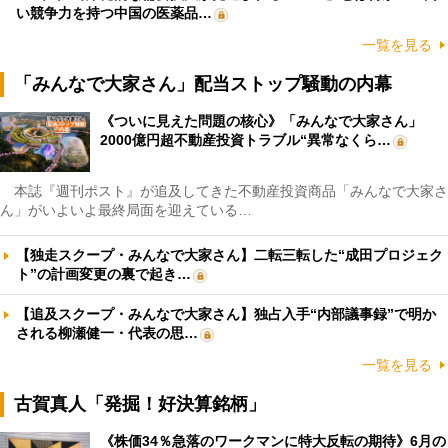
い競争力を持つ中国の医薬品…
一覧を見る
「みんなで大家さん」配当ストップ騒動の内幕
《ついに見えた問題の核心》「みんなで大家さん」
2000億円超不動産投資トラブル“異常なくら…
本誌『週刊ポスト』が追及してきた不動産投資商品「みんなで大家さ
ん」がいよいよ最終局面を迎えている…
【独走スクープ・みんなで大家さん】二転三転した“成田プロジェク
ト”の計画変更の裏で起き…
【追及スクープ・みんなで大家さん】独占入手“内部議事録”で明か
される柳瀬健一・代表の思…
一覧を見る
古賀真人「発掘！好決算銘柄」
《株価34％急落のワークマンに特大反転の期待》6月の