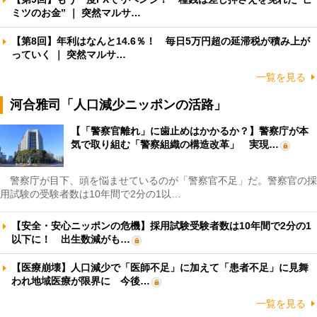
ミツのお金” ｜ 突然マルサ…
【第8回】年利はなんと14.6％！ 毎日5万円超の延滞税が積み上が
っていく ｜ 突然マルサ…
一覧を見る
河合雅司「人口減少ニッポンの活路」
【「警察官離れ」に歯止めはかかるか？】警察庁が本
気で取り組む「警察組織の構造改革」 実現…
警察庁が目下、頭を悩ませているのが「警察官不足」だ。警察官の採
用試験の受験者数は10年間で2分の1以…
【安全・安心ニッポンの危機】採用試験受験者数は10年間で2分の1
以下に！ 出生数減がも…
【医療崩壊】人口減少で「医師不足」に加えて「患者不足」に見舞
われ地域医療が限界に 今後…
一覧を見る