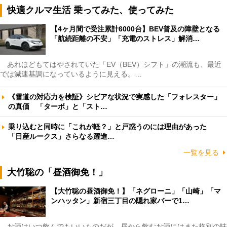
快適クルマ生活 乗ってみた、使ってみた
【4ヶ月間で受注累計6000台】BEV普及の障壁となる
「航続距離の不安」「充電のストレス」解消…
あれほどもてはやされていた「EV（BEV）シフト」の潮流も、最近
では減速基調になっているように見える。…
《雪道の対応力を検証》シビアな状況で実感した「フォレスター」
の真価 「ターボ」と「スト…
乗り込むと同時に「これが軽？」と戸惑うのには理由があった
「日産ルークス」さらなる躍進…
一覧を見る
大竹聡の「昼酒御免！」
【大竹聡の昼酒御免！】「ネグローニ」「山崎」「マ
ンハッタン」新宿三丁目の隠れ家バーで1…
お酒はいつ飲んでもいいものだが、昼から飲むお酒にはまた格別の味