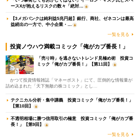
ースXが抱えるリスクの数々「絶対…
【3メガバンクは純利益5兆円超】銀行、商社、ゼネコンは最高
益続出の一方で、中小企業・…
一覧を見る
投資ノウハウ満載コミック「俺がカブ番長！」
「売り時」を逃さないトレンド見極め術 投資コ
ミック「俺がカブ番長！」【第11回】
かつて投資情報雑誌「マネーポスト」にて、圧倒的な情報量が
詰め込まれた「天下無敵の株コミック」とし…
テクニカル分析・集中講義 投資コミック「俺がカブ番長！」
【第10回】
不透明相場に勝つ信用取引の極意 投資コミック「俺がカブ番
長！」【第9回】
一覧を見る