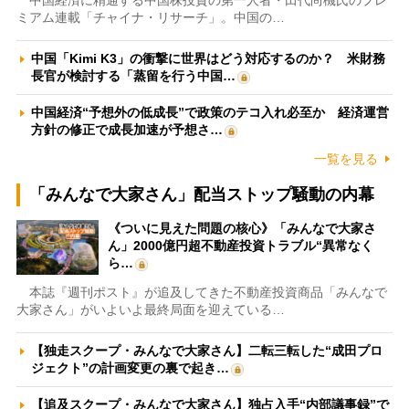
ミアム連載「チャイナ・リサーチ」。中国の…
中国「Kimi K3」の衝撃に世界はどう対応するのか？ 米財務
長官が検討する「蒸留を行う中国…
中国経済“予想外の低成長”で政策のテコ入れ必至か 経済運営
方針の修正で成長加速が予想さ…
一覧を見る
「みんなで大家さん」配当ストップ騒動の内幕
《ついに見えた問題の核心》「みんなで大家さ
ん」2000億円超不動産投資トラブル“異常なく
ら…
本誌『週刊ポスト』が追及してきた不動産投資商品「みんなで
大家さん」がいよいよ最終局面を迎えている…
【独走スクープ・みんなで大家さん】二転三転した“成田プロ
ジェクト”の計画変更の裏で起き…
【追及スクープ・みんなで大家さん】独占入手“内部議事録”で