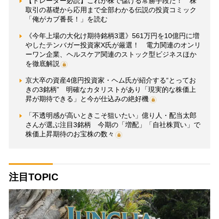
【トレーダー必読】これが株で儲ける常勝手段だ！ 株
取引の基礎から応用まで全部わかる伝説の投資コミック
「俺がカブ番長！」を読む
《今年上場の大化け期待銘柄3選》561万円を10億円に増
やしたテンバガー投資家X氏が厳選！ 電力関連のオンリ
ーワン企業、ヘルスケア関連のストック型ビジネスほか
を徹底解説
京大卒の資産4億円投資家・ヘム氏が紹介する“とってお
きの3銘柄” 明確なカタリストがあり「現実的な株価上
昇が期待できる」と今が仕込みの絶好機
「不透明感が高いときこそ狙いたい」億り人・配当太郎
さんが選ぶ注目3銘柄 今期の「増配」「自社株買い」で
株価上昇期待のお宝株の数々
注目TOPIC