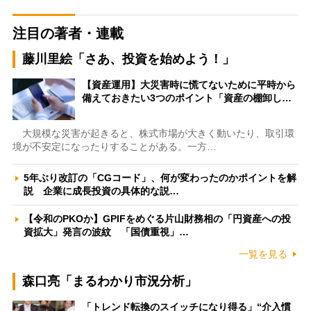
注目の著者・連載
藤川里絵「さあ、投資を始めよう！」
【資産運用】大災害時に慌てないために平時から
備えておきたい3つのポイント「資産の棚卸し…
大規模な災害が起きると、株式市場が大きく動いたり、取引環
境が不安定になったりすることがある。一方…
5年ぶり改訂の「CGコード」、何が変わったのかポイントを解
説 企業に成長投資の具体的な説…
【令和のPKOか】GPIFをめぐる片山財務相の「円資産への投
資拡大」発言の波紋 「国債重視」…
一覧を見る
森口亮「まるわかり市況分析」
「トレンド転換のスイッチになり得る」“介入慣