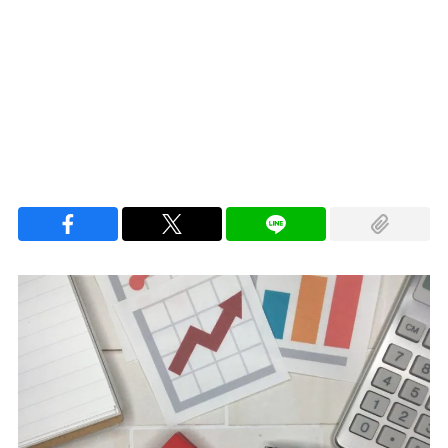
Loaded
:
100.00%
/
Unmute