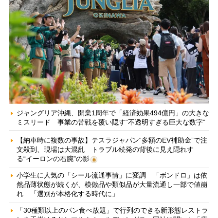
ジャングリア沖縄、開業1周年で「経済効果494億円」の大きな
ミスリード 事業の苦戦を覆い隠す“不透明すぎる巨大な数字”
【納車時に複数の事故】テスラジャパン“多額のEV補助金”で注
文殺到、現場は大混乱 トラブル続発の背後に見え隠れす
る“イーロンの右腕”の影
小学生に人気の「シール流通事情」に変調 「ボンドロ」は依
然品薄状態が続くが、模倣品や類似品が大量流通し一部で値崩
れ 「選別が本格化する時代に」
「30種類以上のパン食べ放題」で行列のできる新形態レストラ