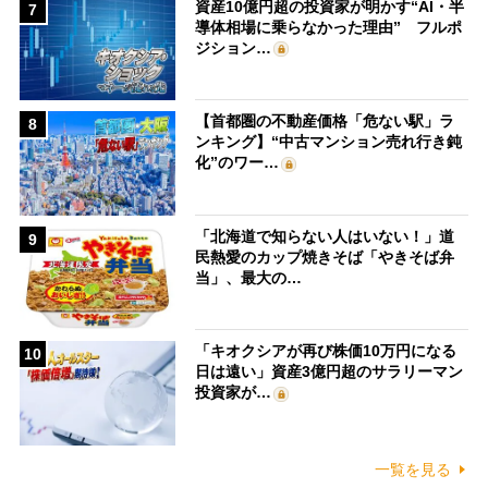
資産10億円超の投資家が明かす“AI・半
7
導体相場に乗らなかった理由” フルポ
ジション…
【首都圏の不動産価格「危ない駅」ラ
8
ンキング】“中古マンション売れ行き鈍
化”のワー…
「北海道で知らない人はいない！」道
9
民熱愛のカップ焼きそば「やきそば弁
当」、最大の…
「キオクシアが再び株価10万円になる
10
日は遠い」資産3億円超のサラリーマン
投資家が…
一覧を見る