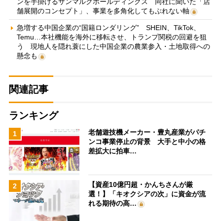
ンを手掛けるサンマルクホールディングス 同社に聞いた「店
舗展開のコンセプト」、事業を多角化してもぶれない軸
急増する中国企業の“国籍ロンダリング” SHEIN、TikTok、
Temu…本社機能を海外に移転させ、トランプ関税の回避を狙
う 現地人を隠れ蓑にした中国企業の農業参入・土地取得への
懸念も
関連記事
ランキング
老舗遊技機メーカー・豊丸産業がパチ
1
ンコ事業停止の背景 大手と中小の格
差拡大に拍車…
【資産10億円超・かんちさんが厳
2
選！】「キオクシアの次」に資金が流
れる期待の高…