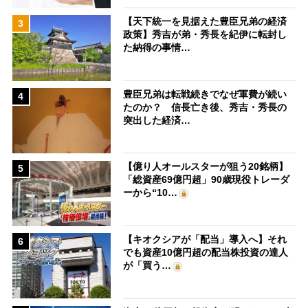
【天下統一を見据えた豊臣兄弟の経済
3
政策】秀吉が弟・秀長を紀伊に転封し
た納得の事情…
豊臣兄弟は転戦続きでなぜ軍費が続い
4
たのか？ 信長亡き後、秀吉・秀長の
突出した経済…
【億り人オールスターが狙う20銘柄】
5
「総資産69億円超」90歳現役トレーダ
ーから“10…
【キオクシアが「配当」導入へ】それ
6
でも資産10億円超の配当株投資の達人
が「買う…