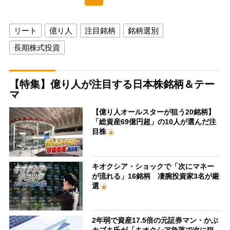
リート
億り人
注目銘柄
銘柄選別
長期株式投資
【特集】億り人が注目する日本株銘柄＆テー
マ
【億り人オールスターが狙う20銘柄】
「総資産69億円超」の10人が選んだ注
目株
キオクシア・ショックで「次にマネー
が流れる」16銘柄 凄腕投資家3名が厳
選
2年弱で資産17.5倍の元証券マン・かぶ