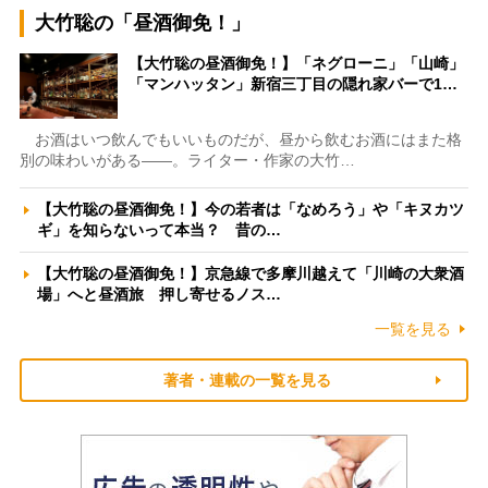
大竹聡の「昼酒御免！」
【大竹聡の昼酒御免！】「ネグローニ」「山崎」
「マンハッタン」新宿三丁目の隠れ家バーで1…
お酒はいつ飲んでもいいものだが、昼から飲むお酒にはまた格
別の味わいがある――。ライター・作家の大竹…
【大竹聡の昼酒御免！】今の若者は「なめろう」や「キヌカツ
ギ」を知らないって本当？ 昔の…
【大竹聡の昼酒御免！】京急線で多摩川越えて「川崎の大衆酒
場」へと昼酒旅 押し寄せるノス…
一覧を見る
著者・連載の一覧を見る