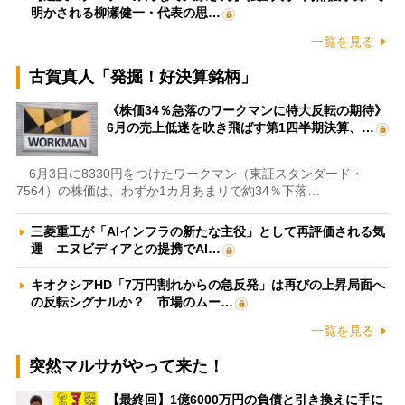
明かされる柳瀬健一・代表の思…
一覧を見る
古賀真人「発掘！好決算銘柄」
《株価34％急落のワークマンに特大反転の期待》
6月の売上低迷を吹き飛ばす第1四半期決算、…
6月3日に8330円をつけたワークマン（東証スタンダード・
7564）の株価は、わずか1カ月あまりで約34％下落…
三菱重工が「AIインフラの新たな主役」として再評価される気
運 エヌビディアとの提携でAI…
キオクシアHD「7万円割れからの急反発」は再びの上昇局面へ
の反転シグナルか？ 市場のムー…
一覧を見る
突然マルサがやって来た！
【最終回】1億6000万円の負債と引き換えに手に