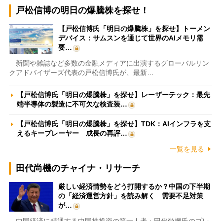
戸松信博の明日の爆騰株を探せ！
【戸松信博氏「明日の爆騰株」を探せ】トーメン
デバイス：サムスンを通じて世界のAIメモリ需
要…
新聞や雑誌など多数の金融メディアに出演するグローバルリン
クアドバイザーズ代表の戸松信博氏が、最新…
【戸松信博氏「明日の爆騰株」を探せ】レーザーテック：最先
端半導体の製造に不可欠な検査装…
【戸松信博氏「明日の爆騰株」を探せ】TDK：AIインフラを支
えるキープレーヤー 成長の再評…
一覧を見る
田代尚機のチャイナ・リサーチ
厳しい経済情勢をどう打開するか？中国の下半期
の「経済運営方針」を読み解く 需要不足対策
が…
中国経済に精通する中国株投資の第一人者・田代尚機氏のプレ