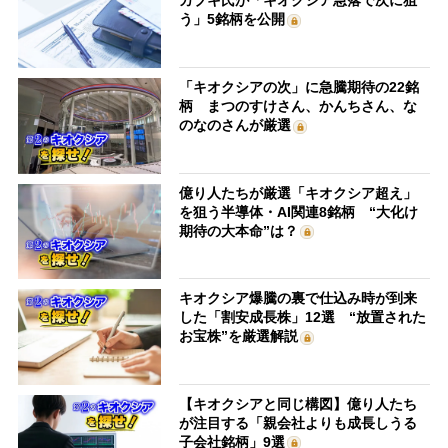
カブキ氏が「キオクシア急落で次に狙
う」5銘柄を公開
「キオクシアの次」に急騰期待の22銘
柄 まつのすけさん、かんちさん、な
のなのさんが厳選
億り人たちが厳選「キオクシア超え」
を狙う半導体・AI関連8銘柄 “大化け
期待の大本命”は？
キオクシア爆騰の裏で仕込み時が到来
した「割安成長株」12選 “放置された
お宝株”を厳選解説
【キオクシアと同じ構図】億り人たち
が注目する「親会社よりも成長しうる
子会社銘柄」9選