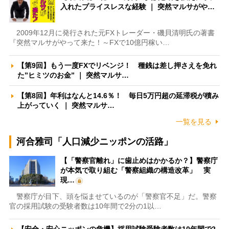
入れたプライスレスな経験 ｜ 突然マルサがや…
2009年12月に発行された元FXトレーダー・磯貝清明氏の著書
『突然マルサがやって来た！～FXで10億円稼い…
【第9回】もう一度FXでリベンジ！ 種銭は差し押さえを免れ
た”ヒミツのお金” ｜ 突然マルサ…
【第8回】年利はなんと14.6％！ 毎日5万円超の延滞税が積み
上がっていく ｜ 突然マルサ…
一覧を見る
河合雅司「人口減少ニッポンの活路」
【「警察官離れ」に歯止めはかかるか？】警察庁
が本気で取り組む「警察組織の構造改革」 実
現…
警察庁が目下、頭を悩ませているのが「警察官不足」だ。警察
官の採用試験の受験者数は10年間で2分の1以…
【安全・安心ニッポンの危機】採用試験受験者数は10年間で2