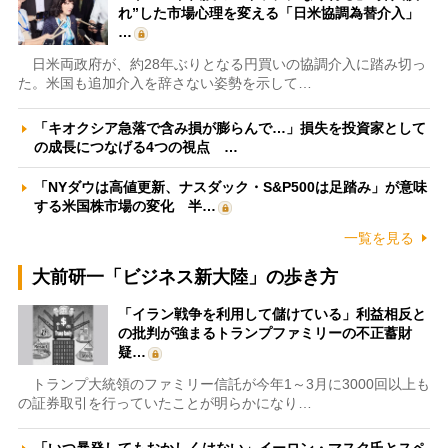
れ”した市場心理を変える「日米協調為替介入」
…
日米両政府が、約28年ぶりとなる円買いの協調介入に踏み切っ
た。米国も追加介入を辞さない姿勢を示して…
「キオクシア急落で含み損が膨らんで…」損失を投資家として
の成長につなげる4つの視点 …
「NYダウは高値更新、ナスダック・S&P500は足踏み」が意味
する米国株市場の変化 半…
一覧を見る
大前研一「ビジネス新大陸」の歩き方
「イラン戦争を利用して儲けている」利益相反と
の批判が強まるトランプファミリーの不正蓄財
疑…
トランプ大統領のファミリー信託が今年1～3月に3000回以上も
の証券取引を行っていたことが明らかになり…
「いつ暴発してもおかしくはない」イーロン・マスク氏とスペ