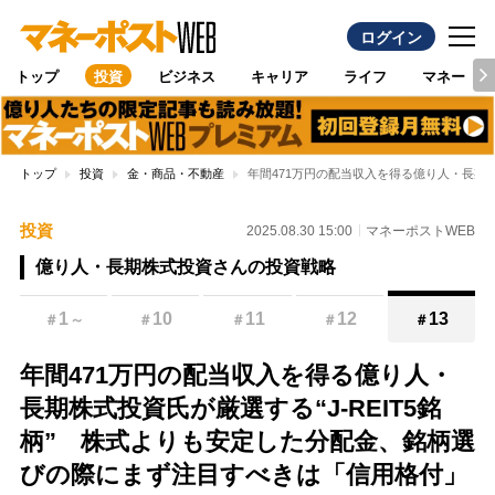
ログイン
トップ
投資
ビジネス
キャリア
ライフ
マネー
トップ
投資
金・商品・不動産
年間471万円の配当収入を得る億り人・長期株
投資
2025.08.30 15:00
マネーポストWEB
億り人・長期株式投資さんの投資戦略
1
10
11
12
13
＃
～
＃
＃
＃
＃
年間471万円の配当収入を得る億り人・
長期株式投資氏が厳選する“J-REIT5銘
柄” 株式よりも安定した分配金、銘柄選
びの際にまず注目すべきは「信用格付」