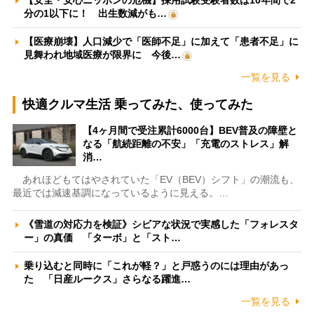
分の1以下に！ 出生数減がも…
【医療崩壊】人口減少で「医師不足」に加えて「患者不足」に
見舞われ地域医療が限界に 今後…
一覧を見る
快適クルマ生活 乗ってみた、使ってみた
【4ヶ月間で受注累計6000台】BEV普及の障壁と
なる「航続距離の不安」「充電のストレス」解
消…
あれほどもてはやされていた「EV（BEV）シフト」の潮流も、
最近では減速基調になっているように見える。…
《雪道の対応力を検証》シビアな状況で実感した「フォレスタ
ー」の真価 「ターボ」と「スト…
乗り込むと同時に「これが軽？」と戸惑うのには理由があっ
た 「日産ルークス」さらなる躍進…
一覧を見る