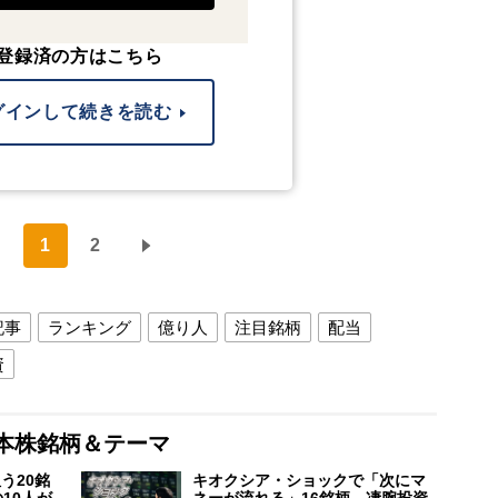
登録済の方はこちら
グインして続きを読む
1
2
記事
ランキング
億り人
注目銘柄
配当
資
本株銘柄＆テーマ
う20銘
キオクシア・ショックで「次にマ