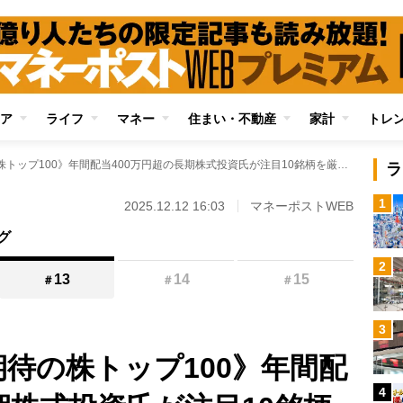
ア
ライフ
マネー
住まい・不動産
家計
トレ
《3年後に高配当期待の株トップ100》年間配当400万円超の長期株式投資氏が注目10銘柄を厳選 独自ランキングのなかにはハウスメーカー、地場スーパーほか株価上昇期待の銘柄も
ラ
1
2025.12.12 16:03
マネーポストWEB
グ
2
13
14
15
＃
＃
＃
3
期待の株トップ100》年間配
4