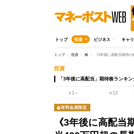
トップ
投資
ビジネス
キャリ
トップ
投資
株
投資
「3年後に高配当」期待株ランキン
1
12
＃
～
＃
有料会員限定
《3年後に高配当