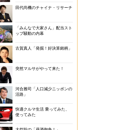
田代尚機のチャイナ・リサーチ
「みんなで大家さん」配当スト
ップ騒動の内幕
古賀真人「発掘！好決算銘柄」
突然マルサがやって来た！
河合雅司「人口減少ニッポンの
活路」
快適クルマ生活 乗ってみた、
使ってみた
大竹聡の「昼酒御免！」