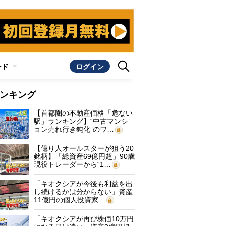
ンド
ログイン
ンキング
【首都圏の不動産価格「危ない
駅」ランキング】“中古マンシ
ョン売れ行き鈍化”のワ…
【億り人オールスターが狙う20
銘柄】「総資産69億円超」90歳
現役トレーダーから“1…
「キオクシアが今後も利益を出
し続けるかは分からない」資産
11億円の個人投資家…
「キオクシアが再び株価10万円