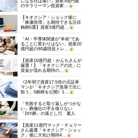
になる日は遠い」資産3億円超
のサラリーマン投資家…
【キオクシア・ショック後に
「株価倍増」も期待できる注目
銘柄5選】資産3億円超…
「AI・半導体関連が“本命”であ
ることに変わりはない」資産20
億円超の90歳現役トレ…
【資産10億円超・かんちさんが
厳選！】「キオクシアの次」に
資金が流れる期待の…
《2年弱で資産17.5倍の元証券
マンが「キオクシア急落で次に
狙う」5銘柄を公開》1…
「失敗すると取り返しがつかな
い」葬儀社の手を借りない
「DIY葬」の落とし穴 素人
に…
【資産11億円マック・チェリー
さん厳選「キオクシア・ショッ
ク」後に大化け期待4…