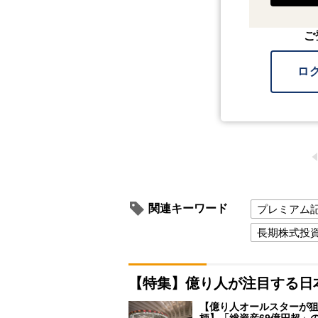
ご
ロ
関連キーワード
プレミアム
長期株式投
【特集】億り人が注目する日
【億り人オールスターが狙