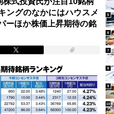
期株式投資氏が注目10銘柄
キングのなかにはハウスメ
5
パーほか株価上昇期待の銘
6
7
8
9
10