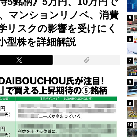
5銘柄》5万円、10万円で
、マンションリノベ、消費
5
学リスクの影響を受けにく
小型株を詳細解説
6
7
8
9
10