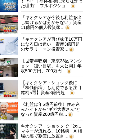
す“AI・半導体相場に乗らなかっ
た理由” フルポジショ…
「キオクシアが今後も利益を出
し続けるかは分からない」資産
11億円の個人投資家…
「キオクシアが再び株価10万円
になる日は遠い」資産3億円超
のサラリーマン投資家…
【世帯年収別・東京23区マンシ
ョン「狙い目駅」を大公開】年
収500万円、700万円…
【キオクシア・ショック後に
「株価倍増」も期待できる注目
銘柄5選】資産3億円超…
《利益は年5億円前後》住み込
みバイトから“ギガ大家さん”と
なった資産200億円税…
キオクシア・ショックで「次に
マネーが流れる」16銘柄 AI相
場の裏で割安に放置さ…