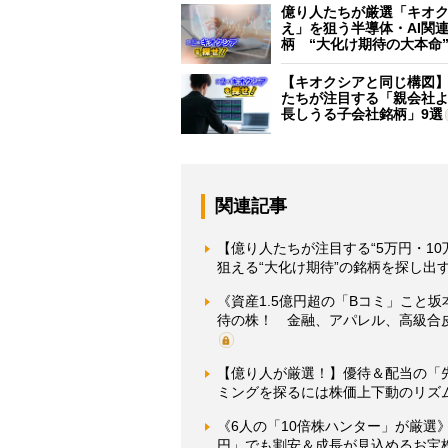
億り人たちが厳選「キオ
え」を狙う半導体・AI関連
柄 “大化け期待の大本命
【キオクシアと同じ構図
たちが注目する「親会社
長しうる子会社銘柄」9選
関連記事
【億り人たちが注目する“5万円・1
狙える“大化け期待”の銘柄を探し出
《資産1.5億円超の「Bコミ」こと
待の株！ 金融、アパレル、高級合
【億り人が厳選！】優待＆配当の「先
ミングを探るには株価上下動のリズム
《6人の「10倍株ハンター」が厳選》
円」でも割安＆成長が見込めるお宝