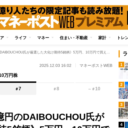
ア
ライフ
マネー
住まい・不動産
家計
トレ
《元手200万→10億円のDAIBOUCHOU氏が厳選した大化け期待5銘柄》5万円、10万円で買えるブライダル、マンションリノベ、消費者金融ほか、地政学リスクの影響を受けにくい上昇期待の割安小型株を詳細解説
ラ
1
2025.12.03 16:02
マネーポストWEB
10万円株
2
7
8
10
＃
＃
～
＃
3
億円のDAIBOUCHOU氏が
4