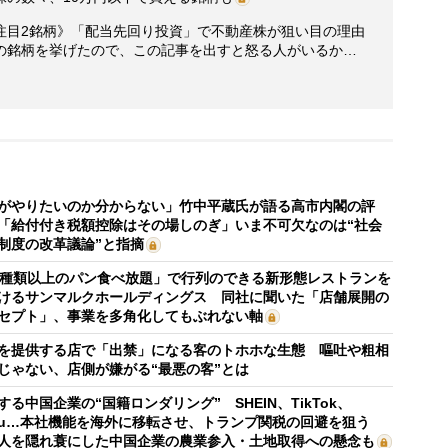
新注目2銘柄》「配当先回り投資」で不動産株が狙い目の理由
の銘柄を挙げたので、この記事を出すと怒る人がいるか…
がやりたいのか分からない」竹中平蔵氏が語る高市内閣の評
「給付付き税額控除はその場しのぎ」いま不可欠なのは“社会
制度の改革議論”と指摘
0種類以上のパン食べ放題」で行列のできる新形態レストランを
けるサンマルクホールディングス 同社に聞いた「店舗展開の
セプト」、事業を多角化してもぶれない軸
を提供する店で「出禁」になる客のトホホな生態 嘔吐や粗相
じゃない、店側が嫌がる“最悪の客”とは
する中国企業の“国籍ロンダリング” SHEIN、TikTok、
mu…本社機能を海外に移転させ、トランプ関税の回避を狙う
人を隠れ蓑にした中国企業の農業参入・土地取得への懸念も