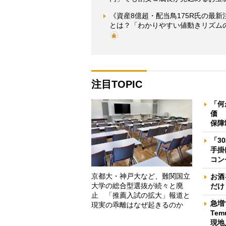
《資産8億超・配当鳥175R氏の最
とは？「わかりやすい値動きリズム
注目TOPIC
「何
価 
保障
「3
手掛
コン
京都大・神戸大など、難関国立
お酒
大学の総合型選抜が続々と廃
だけ
止 「推薦入試の拡大」報道と
急増
現実の乖離はなぜ起きるのか
Te
現地