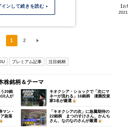
【お
グインして続きを読む
202
1
2
OU
プレミアム記事
注目銘柄
本株銘柄＆テーマ
う20銘
キオクシア・ショックで「次にマ
10人が
ネーが流れる」16銘柄 凄腕投資
家3名が厳選
証券マン・
「キオクシアの次」に急騰期待の
シア急落
22銘柄 まつのすけさん、かんち
さん、なのなのさんが厳選