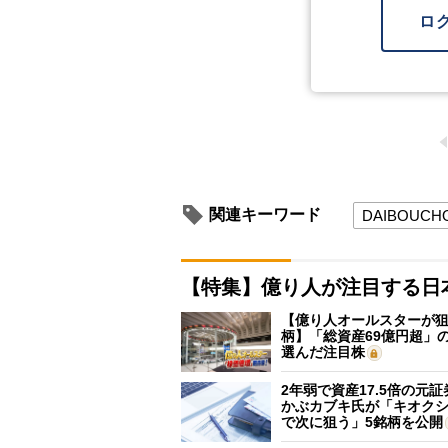
ロ
関連キーワード
DAIBOUCH
【特集】億り人が注目する日
【億り人オールスターが狙
柄】「総資産69億円超」の
選んだ注目株
2年弱で資産17.5倍の元
かぶカブキ氏が「キオク
で次に狙う」5銘柄を公開