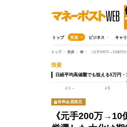
トップ
投資
ビジネス
キャリ
トップ
投資
株
投資
日経平均高値圏でも狙える5万円・
1
6
＃
～
＃
有料会員限定
《元手200万→10