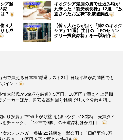
クシア超
キオクシア爆騰の裏で仕込み時が
8銘
到来した「割安成長株」12選 “放
”は？
置されたお宝株”を厳選解説
】億り人
【億り人たちが狙う「第2のキオク
よりも成
シア」11選】注目の「IPOセカン
ダリー投資銘柄」を一挙紹介
0万円で買える日本株”厳選リスト21】日経平均が高値圏でも
すポイント
坂本慎太郎氏が5銘柄を厳選》5万円、10万円で買える上昇期
皮メーカーほか、割安＆高利回り銘柄でリスク分散も狙…
回り投資」で“値上がり益”を狙いやすい18銘柄 売買タイ
をチェック、「10年で9勝」の王道銘柄ほか注目…
“次のテンバガー候補”22銘柄を一挙公開！「日経平均5万
株の数々、10万円以下で買える銘柄も