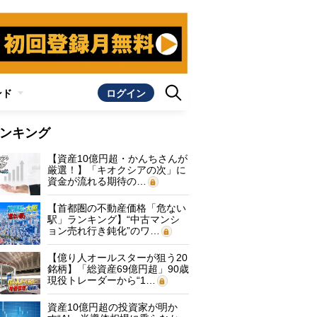
ンド
ログイン
ンキング
【資産10億円超・かんちさんが
厳選！】「キオクシアの次」に
資金が流れる期待の…
【首都圏の不動産価格「危ない
駅」ランキング】“中古マンシ
ョン売れ行き鈍化”のワ…
【億り人オールスターが狙う20
銘柄】「総資産69億円超」90歳
現役トレーダーから“1…
資産10億円超の投資家が明か