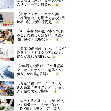
になる日は遠い」資産3億円超
のサラリーマン投資家…
【キオクシア・ショック後に
「株価倍増」も期待できる注目
銘柄5選】資産3億円超…
「AI・半導体関連が“本命”であ
ることに変わりはない」資産20
億円超の90歳現役トレ…
【資産10億円超・かんちさんが
厳選！】「キオクシアの次」に
資金が流れる期待の…
《2年弱で資産17.5倍の元証券
マンが「キオクシア急落で次に
狙う」5銘柄を公開》1…
【資産11億円マック・チェリー
さん厳選「キオクシア・ショッ
ク」後に大化け期待4…
「失敗すると取り返しがつかな
い」葬儀社の手を借りない
「DIY葬」の落とし穴 素人