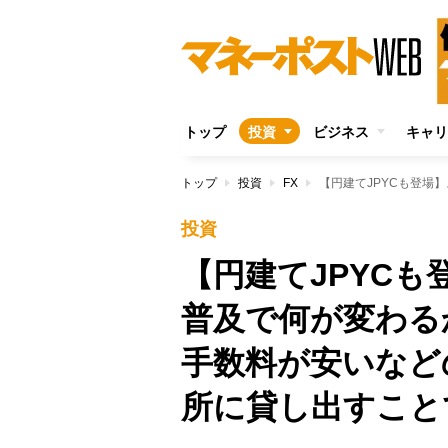
トップ
投資
ビジネス
キャリ
トップ
投資
FX
投資
【円建てJPYC
普及で何が変わる
手数料が安いなど
所に貸し出すこと