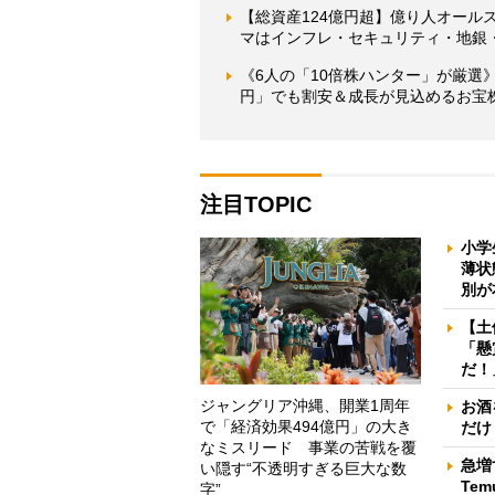
【総資産124億円超】億り人オールス
マはインフレ・セキュリティ・地銀・A
《6人の「10倍株ハンター」が厳選》
円」でも割安＆成長が見込めるお宝
注目TOPIC
小学
薄状
別が
【土
「懸
だ！
ジャングリア沖縄、開業1周年
お酒
で「経済効果494億円」の大き
だけ
なミスリード 事業の苦戦を覆
急増
い隠す“不透明すぎる巨大な数
Te
字”