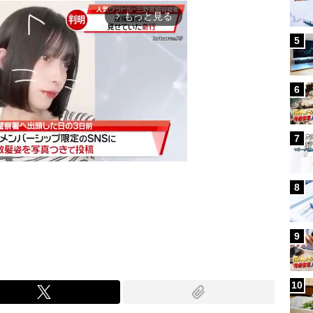
もっと見る
arrow_forward_ios
5
6
7
8
Mute
9
10