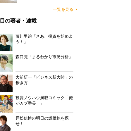
に…
一覧を見る
目の著者・連載
藤川里絵「さあ、投資を始めよ
う！」
森口亮「まるわかり市況分析」
大前研一「ビジネス新大陸」の
歩き方
投資ノウハウ満載コミック「俺
がカブ番長！」
戸松信博の明日の爆騰株を探
せ！