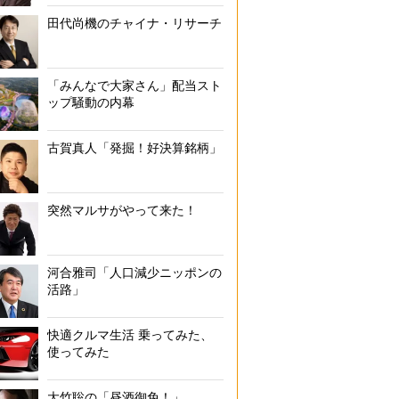
田代尚機のチャイナ・リサーチ
「みんなで大家さん」配当スト
ップ騒動の内幕
古賀真人「発掘！好決算銘柄」
突然マルサがやって来た！
河合雅司「人口減少ニッポンの
活路」
快適クルマ生活 乗ってみた、
使ってみた
大竹聡の「昼酒御免！」