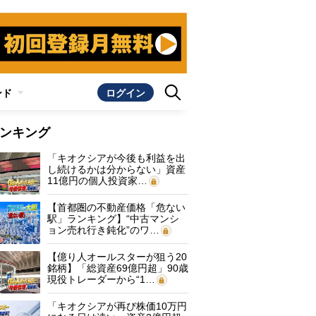
ンド
ログイン
ンキング
「キオクシアが今後も利益を出
し続けるかは分からない」資産
11億円の個人投資家…
【首都圏の不動産価格「危ない
駅」ランキング】“中古マンシ
ョン売れ行き鈍化”のワ…
【億り人オールスターが狙う20
銘柄】「総資産69億円超」90歳
現役トレーダーから“1…
「キオクシアが再び株価10万円