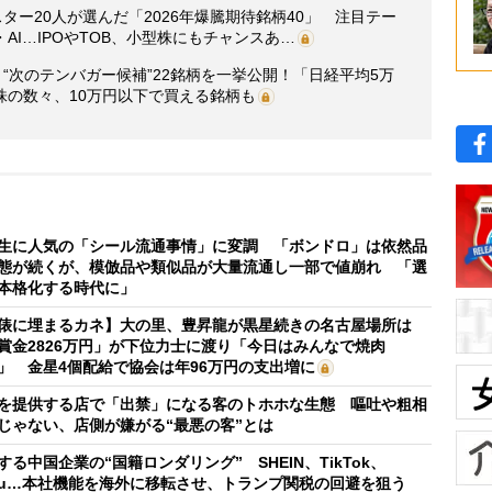
ター20人が選んだ「2026年爆騰期待銘柄40」 注目テー
I…IPOやTOB、小型株にもチャンスあ…
“次のテンバガー候補”22銘柄を一挙公開！「日経平均5万
株の数々、10万円以下で買える銘柄も
生に人気の「シール流通事情」に変調 「ボンドロ」は依然品
態が続くが、模倣品や類似品が大量流通し一部で値崩れ 「選
本格化する時代に」
俵に埋まるカネ】大の里、豊昇龍が黒星続きの名古屋場所は
賞金2826万円」が下位力士に渡り「今日はみんなで焼肉
」 金星4個配給で協会は年96万円の支出増に
を提供する店で「出禁」になる客のトホホな生態 嘔吐や粗相
じゃない、店側が嫌がる“最悪の客”とは
する中国企業の“国籍ロンダリング” SHEIN、TikTok、
mu…本社機能を海外に移転させ、トランプ関税の回避を狙う