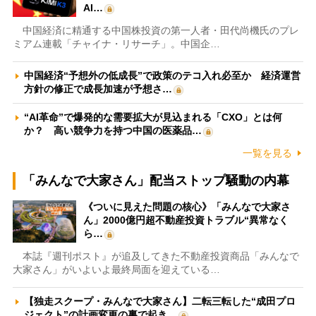
AI…
中国経済に精通する中国株投資の第一人者・田代尚機氏のプレ
ミアム連載「チャイナ・リサーチ」。中国企…
中国経済“予想外の低成長”で政策のテコ入れ必至か 経済運営
方針の修正で成長加速が予想さ…
“AI革命”で爆発的な需要拡大が見込まれる「CXO」とは何
か？ 高い競争力を持つ中国の医薬品…
一覧を見る
「みんなで大家さん」配当ストップ騒動の内幕
《ついに見えた問題の核心》「みんなで大家さ
ん」2000億円超不動産投資トラブル“異常なく
ら…
本誌『週刊ポスト』が追及してきた不動産投資商品「みんなで
大家さん」がいよいよ最終局面を迎えている…
【独走スクープ・みんなで大家さん】二転三転した“成田プロ
ジェクト”の計画変更の裏で起き…