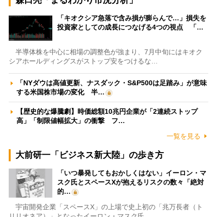
森口亮「まるわかり市況分析」
「キオクシア急落で含み損が膨らんで…」損失を
投資家としての成長につなげる4つの視点 「…
半導体株を中心に相場の調整色が強まり、7月中旬にはキオク
シアホールディングスがストップ安をつけるな…
「NYダウは高値更新、ナスダック・S&P500は足踏み」が意味
する米国株市場の変化 半…
【歴史的な爆騰劇】時価総額10兆円企業が「2連続ストップ
高」「制限値幅拡大」の衝撃 フ…
一覧を見る
大前研一「ビジネス新大陸」の歩き方
「いつ暴発してもおかしくはない」イーロン・マ
スク氏とスペースXが抱えるリスクの数々「絶対
的…
宇宙開発企業「スペースX」の上場で史上初の「兆万長者（ト
リリオネア）」となったイーロン・マスク氏。…