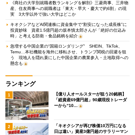
《商社の大学別就職者数ランキングを解剖》三菱商事、三井物
産、住友商事への就職者は「東大・早大・慶大で約6割」の現
実 3大学以外で強い大学はどこか
キオクシアなどAI関連株に資金集中で“割安になった成長株”に
投資妙味 資産1.5億円超の坂本慎太郎さんが「絶好の仕込み
時」と考える防衛・食品銘柄を紹介
急増する中国企業の“国籍ロンダリング” SHEIN、TikTok、
Temu…本社機能を海外に移転させ、トランプ関税の回避を狙
う 現地人を隠れ蓑にした中国企業の農業参入・土地取得への
懸念も
ランキング
【億り人オールスターが狙う20銘柄】
1
「総資産69億円超」90歳現役トレーダ
ーから“10…
「キオクシアが再び株価10万円になる
2
日は遠い」資産3億円超のサラリーマン