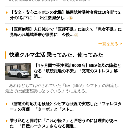
【安全・安心ニッポンの危機】採用試験受験者数は10年間で2
分の1以下に！ 出生数減がも…
【医療崩壊】人口減少で「医師不足」に加えて「患者不足」に
見舞われ地域医療が限界に 今後…
一覧を見る
快適クルマ生活 乗ってみた、使ってみた
【4ヶ月間で受注累計6000台】BEV普及の障壁と
なる「航続距離の不安」「充電のストレス」解
消…
あれほどもてはやされていた「EV（BEV）シフト」の潮流も、
最近では減速基調になっているように見える。…
《雪道の対応力を検証》シビアな状況で実感した「フォレスタ
ー」の真価 「ターボ」と「スト…
乗り込むと同時に「これが軽？」と戸惑うのには理由があっ
た 「日産ルークス」さらなる躍進…