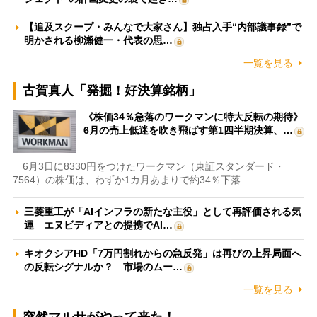
【追及スクープ・みんなで大家さん】独占入手“内部議事録”で
明かされる柳瀬健一・代表の思…
一覧を見る
古賀真人「発掘！好決算銘柄」
《株価34％急落のワークマンに特大反転の期待》
6月の売上低迷を吹き飛ばす第1四半期決算、…
6月3日に8330円をつけたワークマン（東証スタンダード・
7564）の株価は、わずか1カ月あまりで約34％下落…
三菱重工が「AIインフラの新たな主役」として再評価される気
運 エヌビディアとの提携でAI…
キオクシアHD「7万円割れからの急反発」は再びの上昇局面へ
の反転シグナルか？ 市場のムー…
一覧を見る