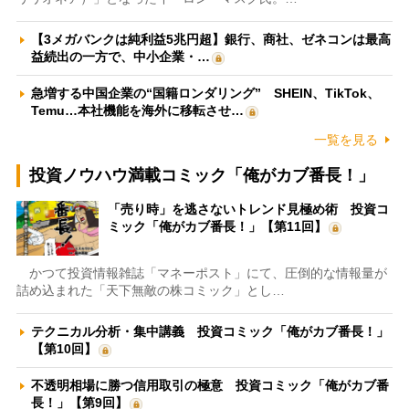
【3メガバンクは純利益5兆円超】銀行、商社、ゼネコンは最高
益続出の一方で、中小企業・…
急増する中国企業の“国籍ロンダリング” SHEIN、TikTok、
Temu…本社機能を海外に移転させ…
一覧を見る
投資ノウハウ満載コミック「俺がカブ番長！」
「売り時」を逃さないトレンド見極め術 投資コ
ミック「俺がカブ番長！」【第11回】
かつて投資情報雑誌「マネーポスト」にて、圧倒的な情報量が
詰め込まれた「天下無敵の株コミック」とし…
テクニカル分析・集中講義 投資コミック「俺がカブ番長！」
【第10回】
不透明相場に勝つ信用取引の極意 投資コミック「俺がカブ番
長！」【第9回】