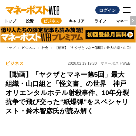
ログイン
トップ
投資
ビジネス
キャリア
ライフ
マネー
トップ
ビジネス
社会
【動画】「ヤクザとマネー第5回」最大組織・山口組と
ビジネス
2026.02.19 19:30
マネーポストWEB
【動画】「ヤクザとマネー第5回」最大
組織・山口組と「怪文書」の世界 神戸
オリエンタルホテル射殺事件、10年分裂
抗争で飛び交った“紙爆弾”をスペシャリ
スト・鈴木智彦氏が読み解く
Loaded
:
100.00%
/
Unmute