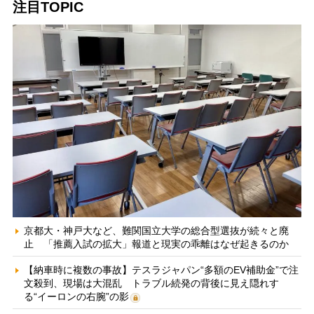
注目TOPIC
京都大・神戸大など、難関国立大学の総合型選抜が続々と廃
止 「推薦入試の拡大」報道と現実の乖離はなぜ起きるのか
【納車時に複数の事故】テスラジャパン“多額のEV補助金”で注
文殺到、現場は大混乱 トラブル続発の背後に見え隠れす
る“イーロンの右腕”の影