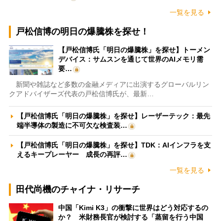
一覧を見る
戸松信博の明日の爆騰株を探せ！
【戸松信博氏「明日の爆騰株」を探せ】トーメン
デバイス：サムスンを通じて世界のAIメモリ需
要…
新聞や雑誌など多数の金融メディアに出演するグローバルリン
クアドバイザーズ代表の戸松信博氏が、最新…
【戸松信博氏「明日の爆騰株」を探せ】レーザーテック：最先
端半導体の製造に不可欠な検査装…
【戸松信博氏「明日の爆騰株」を探せ】TDK：AIインフラを支
えるキープレーヤー 成長の再評…
一覧を見る
田代尚機のチャイナ・リサーチ
中国「Kimi K3」の衝撃に世界はどう対応するの
か？ 米財務長官が検討する「蒸留を行う中国