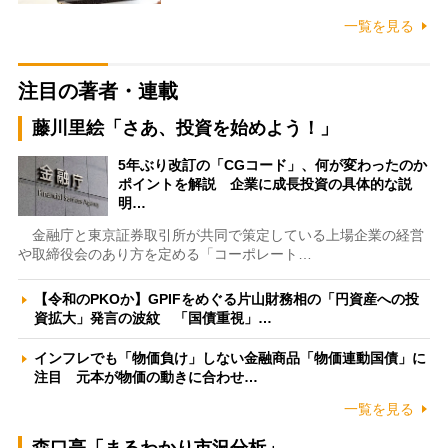
一覧を見る
注目の著者・連載
藤川里絵「さあ、投資を始めよう！」
5年ぶり改訂の「CGコード」、何が変わったのか
ポイントを解説 企業に成長投資の具体的な説
明…
金融庁と東京証券取引所が共同で策定している上場企業の経営
や取締役会のあり方を定める「コーポレート…
【令和のPKOか】GPIFをめぐる片山財務相の「円資産への投
資拡大」発言の波紋 「国債重視」…
インフレでも「物価負け」しない金融商品「物価連動国債」に
注目 元本が物価の動きに合わせ…
一覧を見る