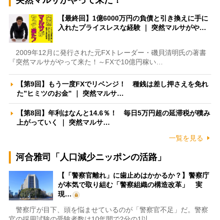
突然マルサがやって来た！
【最終回】1億6000万円の負債と引き換えに手に
入れたプライスレスな経験 ｜ 突然マルサがや…
2009年12月に発行された元FXトレーダー・磯貝清明氏の著書
『突然マルサがやって来た！～FXで10億円稼い…
【第9回】もう一度FXでリベンジ！ 種銭は差し押さえを免れ
た”ヒミツのお金” ｜ 突然マルサ…
【第8回】年利はなんと14.6％！ 毎日5万円超の延滞税が積み
上がっていく ｜ 突然マルサ…
一覧を見る
河合雅司「人口減少ニッポンの活路」
【「警察官離れ」に歯止めはかかるか？】警察庁
が本気で取り組む「警察組織の構造改革」 実
現…
警察庁が目下、頭を悩ませているのが「警察官不足」だ。警察
官の採用試験の受験者数は10年間で2分の1以…