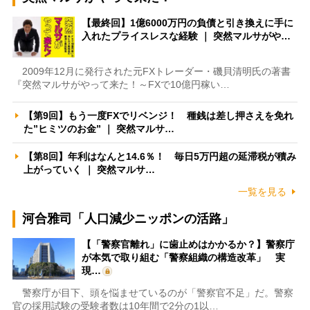
【最終回】1億6000万円の負債と引き換えに手に
入れたプライスレスな経験 ｜ 突然マルサがや…
2009年12月に発行された元FXトレーダー・磯貝清明氏の著書
『突然マルサがやって来た！～FXで10億円稼い…
【第9回】もう一度FXでリベンジ！ 種銭は差し押さえを免れ
た”ヒミツのお金” ｜ 突然マルサ…
【第8回】年利はなんと14.6％！ 毎日5万円超の延滞税が積み
上がっていく ｜ 突然マルサ…
一覧を見る
河合雅司「人口減少ニッポンの活路」
【「警察官離れ」に歯止めはかかるか？】警察庁
が本気で取り組む「警察組織の構造改革」 実
現…
警察庁が目下、頭を悩ませているのが「警察官不足」だ。警察
官の採用試験の受験者数は10年間で2分の1以…