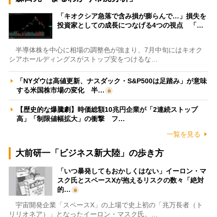
「キオクシア急落で含み損が膨らんで…」損失を
投資家としての成長につなげる4つの視点 「…
半導体株を中心に相場の調整色が強まり、7月中旬にはキオク
シアホールディングスがストップ安をつけるな…
「NYダウは高値更新、ナスダック・S&P500は足踏み」が意味
する米国株市場の変化 半…
【歴史的な爆騰劇】時価総額10兆円企業が「2連続ストップ
高」「制限値幅拡大」の衝撃 フ…
一覧を見る
大前研一「ビジネス新大陸」の歩き方
「いつ暴発してもおかしくはない」イーロン・マ
スク氏とスペースXが抱えるリスクの数々「絶対
的…
宇宙開発企業「スペースX」の上場で史上初の「兆万長者（ト
リリオネア）」となったイーロン・マスク氏。…