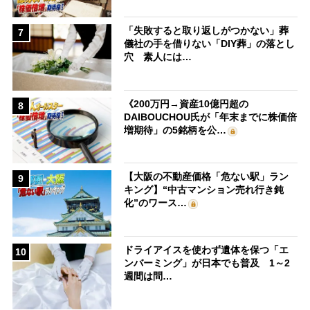
「失敗すると取り返しがつかない」葬
7
儀社の手を借りない「DIY葬」の落とし
穴 素人には…
《200万円→資産10億円超の
8
DAIBOUCHOU氏が「年末までに株価倍
増期待」の5銘柄を公…
【大阪の不動産価格「危ない駅」ラン
9
キング】“中古マンション売れ行き鈍
化”のワース…
ドライアイスを使わず遺体を保つ「エ
10
ンバーミング」が日本でも普及 1～2
週間は問…