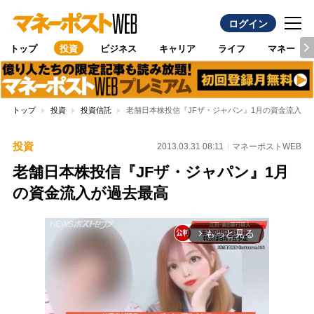
ログイン
トップ
投資
ビジネス
キャリア
ライフ
マネー
トップ
投資
投資信託
老舗日本株投信『JFザ・ジャパン』1月の資金流入が
投資
2013.03.31 08:11
マネーポストWEB
老舗日本株投信『JFザ・ジャパン』1月
の資金流入が過去最高
もっと見る
arrow_forward_ios