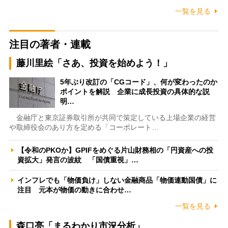
一覧を見る
注目の著者・連載
藤川里絵「さあ、投資を始めよう！」
5年ぶり改訂の「CGコード」、何が変わったのか
ポイントを解説 企業に成長投資の具体的な説
明…
金融庁と東京証券取引所が共同で策定している上場企業の経営
や取締役会のあり方を定める「コーポレート…
【令和のPKOか】GPIFをめぐる片山財務相の「円資産への投
資拡大」発言の波紋 「国債重視」…
インフレでも「物価負け」しない金融商品「物価連動国債」に
注目 元本が物価の動きに合わせ…
一覧を見る
森口亮「まるわかり市況分析」