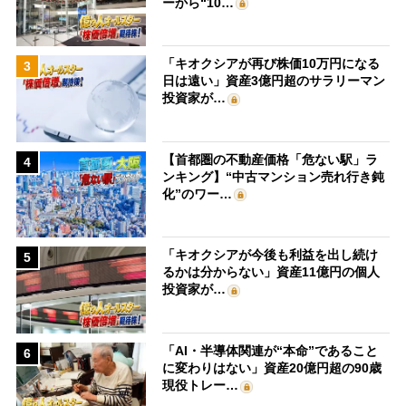
ーから“10…
「キオクシアが再び株価10万円になる
3
日は遠い」資産3億円超のサラリーマン
投資家が…
【首都圏の不動産価格「危ない駅」ラ
4
ンキング】“中古マンション売れ行き鈍
化”のワー…
「キオクシアが今後も利益を出し続け
5
るかは分からない」資産11億円の個人
投資家が…
「AI・半導体関連が“本命”であること
6
に変わりはない」資産20億円超の90歳
現役トレー…