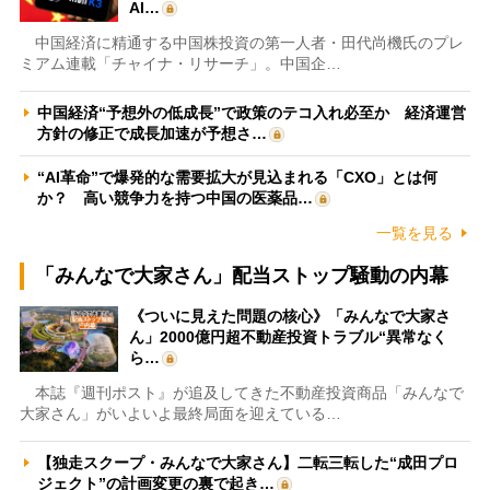
AI…
中国経済に精通する中国株投資の第一人者・田代尚機氏のプレ
ミアム連載「チャイナ・リサーチ」。中国企…
中国経済“予想外の低成長”で政策のテコ入れ必至か 経済運営
方針の修正で成長加速が予想さ…
“AI革命”で爆発的な需要拡大が見込まれる「CXO」とは何
か？ 高い競争力を持つ中国の医薬品…
一覧を見る
「みんなで大家さん」配当ストップ騒動の内幕
《ついに見えた問題の核心》「みんなで大家さ
ん」2000億円超不動産投資トラブル“異常なく
ら…
本誌『週刊ポスト』が追及してきた不動産投資商品「みんなで
大家さん」がいよいよ最終局面を迎えている…
【独走スクープ・みんなで大家さん】二転三転した“成田プロ
ジェクト”の計画変更の裏で起き…