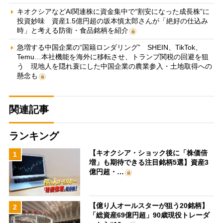
キオクシアなどAI関連株に資金集中で“割安になった成長株”に
投資妙味 資産1.5億円超の坂本慎太郎さんが「絶好の仕込み
時」と考える防衛・食品銘柄を紹介
急増する中国企業の“国籍ロンダリング” SHEIN、TikTok、
Temu…本社機能を海外に移転させ、トランプ関税の回避を狙
う 現地人を隠れ蓑にした中国企業の農業参入・土地取得への
懸念も
関連記事
ランキング
【キオクシア・ショック後に「株価倍
1
増」も期待できる注目銘柄5選】資産3
億円超・…
【億り人オールスターが狙う20銘柄】
2
「総資産69億円超」90歳現役トレーダ