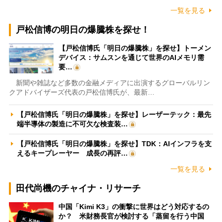
一覧を見る
戸松信博の明日の爆騰株を探せ！
【戸松信博氏「明日の爆騰株」を探せ】トーメン
デバイス：サムスンを通じて世界のAIメモリ需
要…
新聞や雑誌など多数の金融メディアに出演するグローバルリン
クアドバイザーズ代表の戸松信博氏が、最新…
【戸松信博氏「明日の爆騰株」を探せ】レーザーテック：最先
端半導体の製造に不可欠な検査装…
【戸松信博氏「明日の爆騰株」を探せ】TDK：AIインフラを支
えるキープレーヤー 成長の再評…
一覧を見る
田代尚機のチャイナ・リサーチ
中国「Kimi K3」の衝撃に世界はどう対応するの
か？ 米財務長官が検討する「蒸留を行う中国