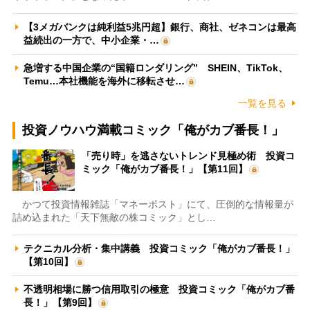
【3メガバンクは純利益5兆円超】銀行、商社、ゼネコンは最高
益続出の一方で、中小企業・…
急増する中国企業の“国籍ロンダリング” SHEIN、TikTok、
Temu…本社機能を海外に移転させ…
一覧を見る
投資ノウハウ満載コミック「俺がカブ番長！」
「売り時」を逃さないトレンド見極め術 投資コ
ミック「俺がカブ番長！」【第11回】
かつて投資情報雑誌「マネーポスト」にて、圧倒的な情報量が
詰め込まれた「天下無敵の株コミック」とし…
テクニカル分析・集中講義 投資コミック「俺がカブ番長！」
【第10回】
不透明相場に勝つ信用取引の極意 投資コミック「俺がカブ番
長！」【第9回】