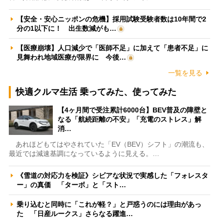
【安全・安心ニッポンの危機】採用試験受験者数は10年間で2
分の1以下に！ 出生数減がも…
【医療崩壊】人口減少で「医師不足」に加えて「患者不足」に
見舞われ地域医療が限界に 今後…
一覧を見る
快適クルマ生活 乗ってみた、使ってみた
【4ヶ月間で受注累計6000台】BEV普及の障壁と
なる「航続距離の不安」「充電のストレス」解
消…
あれほどもてはやされていた「EV（BEV）シフト」の潮流も、
最近では減速基調になっているように見える。…
《雪道の対応力を検証》シビアな状況で実感した「フォレスタ
ー」の真価 「ターボ」と「スト…
乗り込むと同時に「これが軽？」と戸惑うのには理由があっ
た 「日産ルークス」さらなる躍進…