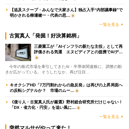
【追及スクープ・みんなで大家さん】独占入手“内部議事録”で
明かされる柳瀬健一・代表の思…
一覧を見る
古賀真人「発掘！好決算銘柄」
三菱重工が「AIインフラの新たな主役」として再
評価される気運 エヌビディアとの提携でAIデ…
今年の株式市場を牽引してきたAI・半導体関連株に、調整の動
きが広がっている。そうしたなか、再び注目…
キオクシアHD「7万円割れからの急反発」は再びの上昇局面へ
の反転シグナルか？ 市場のムー…
《億り人・古賀真人氏が厳選》野村総合研究所だけじゃない！
「DX・省力化・円安」を追い風に…
一覧を見る
突然マルサがやって来た！