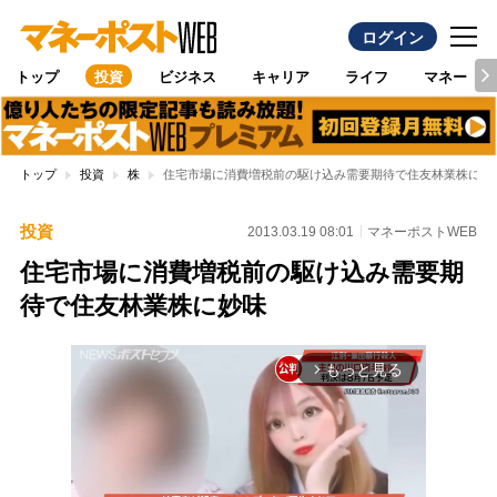
ログイン
トップ
投資
ビジネス
キャリア
ライフ
マネー
トップ
投資
株
住宅市場に消費増税前の駆け込み需要期待で住友林業株に妙
投資
2013.03.19 08:01
マネーポストWEB
住宅市場に消費増税前の駆け込み需要期
待で住友林業株に妙味
もっと見る
arrow_forward_ios