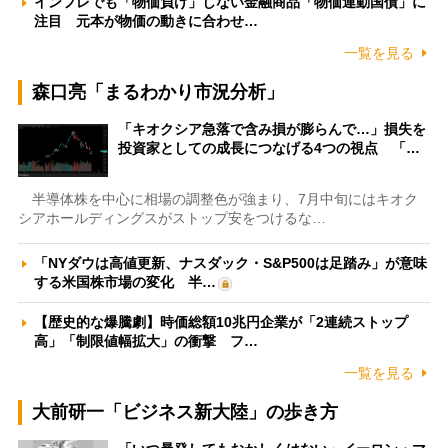
インフレでも「物価負け」しない金融商品「物価連動国債」に
注目 元本が物価の動きに合わせ…
一覧を見る
森口亮「まるわかり市況分析」
「キオクシア急落で含み損が膨らんで…」損失を
投資家としての成長につなげる4つの視点 「…
半導体株を中心に相場の調整色が強まり、7月中旬にはキオク
シアホールディングスがストップ安をつけるな…
「NYダウは高値更新、ナスダック・S&P500は足踏み」が意味
する米国株市場の変化 半…
【歴史的な爆騰劇】時価総額10兆円企業が「2連続ストップ
高」「制限値幅拡大」の衝撃 フ…
一覧を見る
大前研一「ビジネス新大陸」の歩き方