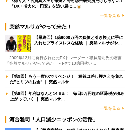
《億り人・古賀真人氏が厳選》野村総合研究所だけじゃない！
「DX・省力化・円安」を追い風に…
一覧を見る
突然マルサがやって来た！
【最終回】1億6000万円の負債と引き換えに手に
入れたプライスレスな経験 ｜ 突然マルサがや…
2009年12月に発行された元FXトレーダー・磯貝清明氏の著書
『突然マルサがやって来た！～FXで10億円稼い…
【第9回】もう一度FXでリベンジ！ 種銭は差し押さえを免れ
た”ヒミツのお金” ｜ 突然マルサ…
【第8回】年利はなんと14.6％！ 毎日5万円超の延滞税が積み
上がっていく ｜ 突然マルサ…
一覧を見る
河合雅司「人口減少ニッポンの活路」