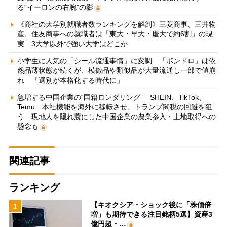
る“イーロンの右腕”の影
《商社の大学別就職者数ランキングを解剖》三菱商事、三井物
産、住友商事への就職者は「東大・早大・慶大で約6割」の現
実 3大学以外で強い大学はどこか
小学生に人気の「シール流通事情」に変調 「ボンドロ」は依
然品薄状態が続くが、模倣品や類似品が大量流通し一部で値崩
れ 「選別が本格化する時代に」
急増する中国企業の“国籍ロンダリング” SHEIN、TikTok、
Temu…本社機能を海外に移転させ、トランプ関税の回避を狙
う 現地人を隠れ蓑にした中国企業の農業参入・土地取得への
懸念も
関連記事
ランキング
【キオクシア・ショック後に「株価倍
1
増」も期待できる注目銘柄5選】資産3
億円超・…