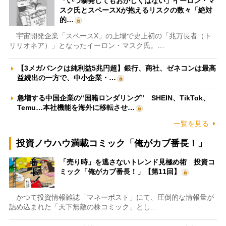
「いつ暴発してもおかしくはない」イーロン・マ
スク氏とスペースXが抱えるリスクの数々「絶対
的…
宇宙開発企業「スペースX」の上場で史上初の「兆万長者（ト
リリオネア）」となったイーロン・マスク氏。…
【3メガバンクは純利益5兆円超】銀行、商社、ゼネコンは最高
益続出の一方で、中小企業・…
急増する中国企業の“国籍ロンダリング” SHEIN、TikTok、
Temu…本社機能を海外に移転させ…
一覧を見る
投資ノウハウ満載コミック「俺がカブ番長！」
「売り時」を逃さないトレンド見極め術 投資コ
ミック「俺がカブ番長！」【第11回】
かつて投資情報雑誌「マネーポスト」にて、圧倒的な情報量が
詰め込まれた「天下無敵の株コミック」とし…