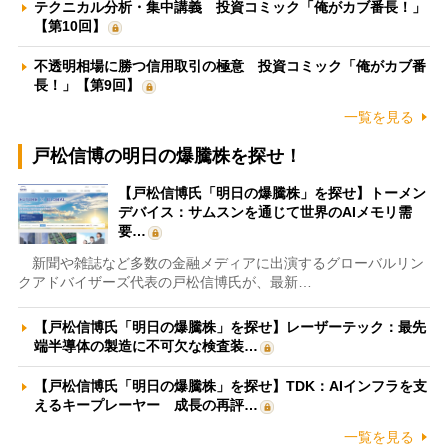
テクニカル分析・集中講義 投資コミック「俺がカブ番長！」
【第10回】
不透明相場に勝つ信用取引の極意 投資コミック「俺がカブ番
長！」【第9回】
一覧を見る
戸松信博の明日の爆騰株を探せ！
【戸松信博氏「明日の爆騰株」を探せ】トーメン
デバイス：サムスンを通じて世界のAIメモリ需
要…
新聞や雑誌など多数の金融メディアに出演するグローバルリン
クアドバイザーズ代表の戸松信博氏が、最新…
【戸松信博氏「明日の爆騰株」を探せ】レーザーテック：最先
端半導体の製造に不可欠な検査装…
【戸松信博氏「明日の爆騰株」を探せ】TDK：AIインフラを支
えるキープレーヤー 成長の再評…
一覧を見る