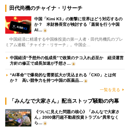
田代尚機のチャイナ・リサーチ
中国「Kimi K3」の衝撃に世界はどう対応するの
か？ 米財務長官が検討する「蒸留を行う中国
AI…
中国経済に精通する中国株投資の第一人者・田代尚機氏のプレ
ミアム連載「チャイナ・リサーチ」。中国企…
中国経済“予想外の低成長”で政策のテコ入れ必至か 経済運営
方針の修正で成長加速が予想さ…
“AI革命”で爆発的な需要拡大が見込まれる「CXO」とは何
か？ 高い競争力を持つ中国の医薬品…
一覧を見る
「みんなで大家さん」配当ストップ騒動の内幕
《ついに見えた問題の核心》「みんなで大家さ
ん」2000億円超不動産投資トラブル“異常なく
ら…