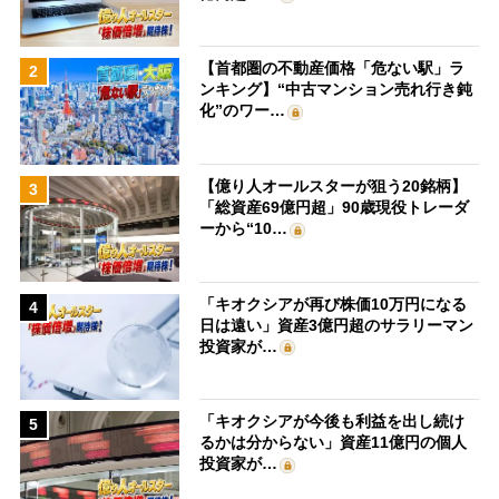
【首都圏の不動産価格「危ない駅」ラ
2
ンキング】“中古マンション売れ行き鈍
化”のワー…
【億り人オールスターが狙う20銘柄】
3
「総資産69億円超」90歳現役トレーダ
ーから“10…
「キオクシアが再び株価10万円になる
4
日は遠い」資産3億円超のサラリーマン
投資家が…
「キオクシアが今後も利益を出し続け
5
るかは分からない」資産11億円の個人
投資家が…