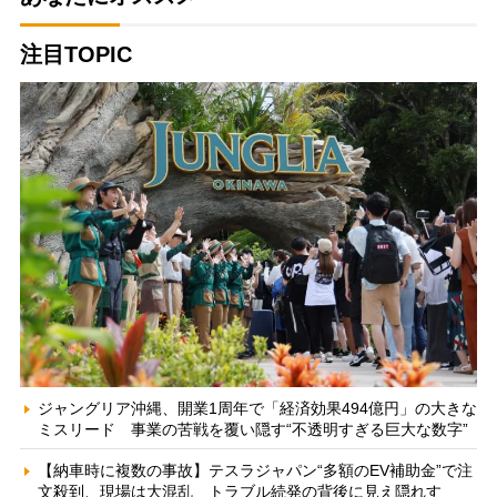
注目TOPIC
ジャングリア沖縄、開業1周年で「経済効果494億円」の大きな
ミスリード 事業の苦戦を覆い隠す“不透明すぎる巨大な数字”
【納車時に複数の事故】テスラジャパン“多額のEV補助金”で注
文殺到、現場は大混乱 トラブル続発の背後に見え隠れす