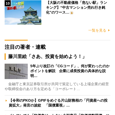
【大阪の不動産価格「危ない駅」ラン
10
キング】“中古マンション売れ行き鈍
化”のワース…
一覧を見る
注目の著者・連載
藤川里絵「さあ、投資を始めよう！」
5年ぶり改訂の「CGコード」、何が変わったのか
ポイントを解説 企業に成長投資の具体的な説
明…
金融庁と東京証券取引所が共同で策定している上場企業の経営
や取締役会のあり方を定める「コーポレート…
【令和のPKOか】GPIFをめぐる片山財務相の「円資産への投
資拡大」発言の波紋 「国債重視」…