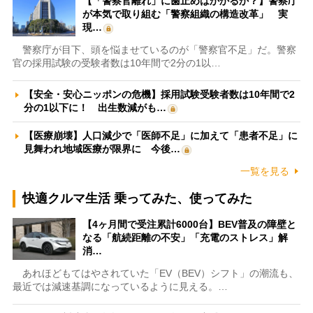
【「警察官離れ」に歯止めはかかるか？】警察庁
が本気で取り組む「警察組織の構造改革」 実
現…
警察庁が目下、頭を悩ませているのが「警察官不足」だ。警察
官の採用試験の受験者数は10年間で2分の1以…
【安全・安心ニッポンの危機】採用試験受験者数は10年間で2
分の1以下に！ 出生数減がも…
【医療崩壊】人口減少で「医師不足」に加えて「患者不足」に
見舞われ地域医療が限界に 今後…
一覧を見る
快適クルマ生活 乗ってみた、使ってみた
【4ヶ月間で受注累計6000台】BEV普及の障壁と
なる「航続距離の不安」「充電のストレス」解
消…
あれほどもてはやされていた「EV（BEV）シフト」の潮流も、
最近では減速基調になっているように見える。…