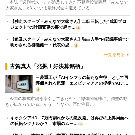
本誌『週刊ポスト』が追及してきた不動産投資商品「みんなで
大家さん」がいよいよ最終局面を迎えている…
【独走スクープ・みんなで大家さん】二転三転した“成田プロ
ジェクト”の計画変更の裏で起き…
【追及スクープ・みんなで大家さん】独占入手“内部議事録”で
明かされる柳瀬健一・代表の思…
一覧を見る
古賀真人「発掘！好決算銘柄」
三菱重工が「AIインフラの新たな主役」として再
評価される気運 エヌビディアとの提携でAIデ…
今年の株式市場を牽引してきたAI・半導体関連株に、調整の動
きが広がっている。そうしたなか、再び注目…
キオクシアHD「7万円割れからの急反発」は再びの上昇局面へ
の反転シグナルか？ 市場のムー…