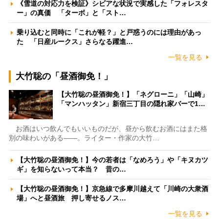
《雪道の対応力を検証》シビアな状況で実感した「フォレスタ
ー」の真価 「ターボ」と「スト…
乗り込むと同時に「これが軽？」と戸惑うのには理由があっ
た 「日産ルークス」さらなる躍進…
一覧を見る
大竹聡の「昼酒御免！」
【大竹聡の昼酒御免！】「ネグローニ」「山崎」
「マンハッタン」新宿三丁目の隠れ家バーで1…
お酒はいつ飲んでもいいものだが、昼から飲むお酒にはまた格
別の味わいがある――。ライター・作家の大竹…
【大竹聡の昼酒御免！】今の若者は「なめろう」や「キヌカツ
ギ」を知らないって本当？ 昔の…
【大竹聡の昼酒御免！】京急線で多摩川越えて「川崎の大衆酒
場」へと昼酒旅 押し寄せるノス…
一覧を見る