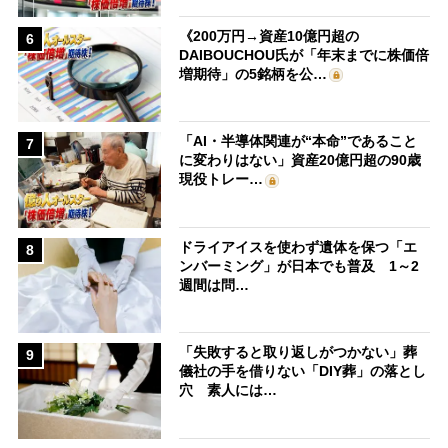
《200万円→資産10億円超の
6
DAIBOUCHOU氏が「年末までに株価倍
増期待」の5銘柄を公…
「AI・半導体関連が“本命”であること
7
に変わりはない」資産20億円超の90歳
現役トレー…
ドライアイスを使わず遺体を保つ「エ
8
ンバーミング」が日本でも普及 1～2
週間は問…
「失敗すると取り返しがつかない」葬
9
儀社の手を借りない「DIY葬」の落とし
穴 素人には…