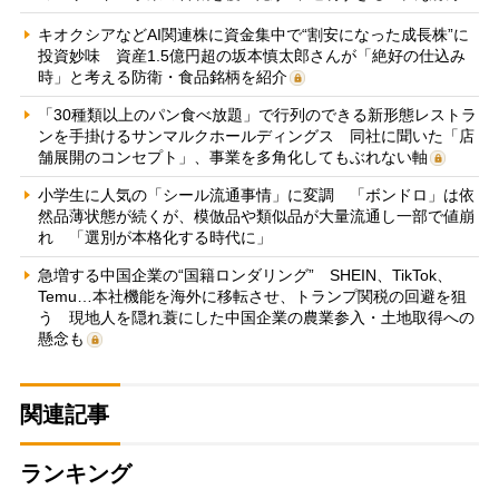
キオクシアなどAI関連株に資金集中で“割安になった成長株”に
投資妙味 資産1.5億円超の坂本慎太郎さんが「絶好の仕込み
時」と考える防衛・食品銘柄を紹介
「30種類以上のパン食べ放題」で行列のできる新形態レストラ
ンを手掛けるサンマルクホールディングス 同社に聞いた「店
舗展開のコンセプト」、事業を多角化してもぶれない軸
小学生に人気の「シール流通事情」に変調 「ボンドロ」は依
然品薄状態が続くが、模倣品や類似品が大量流通し一部で値崩
れ 「選別が本格化する時代に」
急増する中国企業の“国籍ロンダリング” SHEIN、TikTok、
Temu…本社機能を海外に移転させ、トランプ関税の回避を狙
う 現地人を隠れ蓑にした中国企業の農業参入・土地取得への
懸念も
関連記事
ランキング