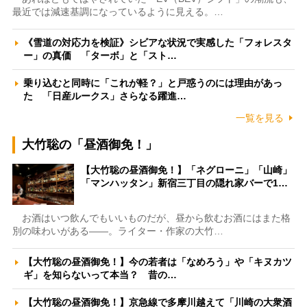
最近では減速基調になっているように見える。…
《雪道の対応力を検証》シビアな状況で実感した「フォレスタ
ー」の真価 「ターボ」と「スト…
乗り込むと同時に「これが軽？」と戸惑うのには理由があっ
た 「日産ルークス」さらなる躍進…
一覧を見る
大竹聡の「昼酒御免！」
【大竹聡の昼酒御免！】「ネグローニ」「山崎」
「マンハッタン」新宿三丁目の隠れ家バーで1…
お酒はいつ飲んでもいいものだが、昼から飲むお酒にはまた格
別の味わいがある――。ライター・作家の大竹…
【大竹聡の昼酒御免！】今の若者は「なめろう」や「キヌカツ
ギ」を知らないって本当？ 昔の…
【大竹聡の昼酒御免！】京急線で多摩川越えて「川崎の大衆酒