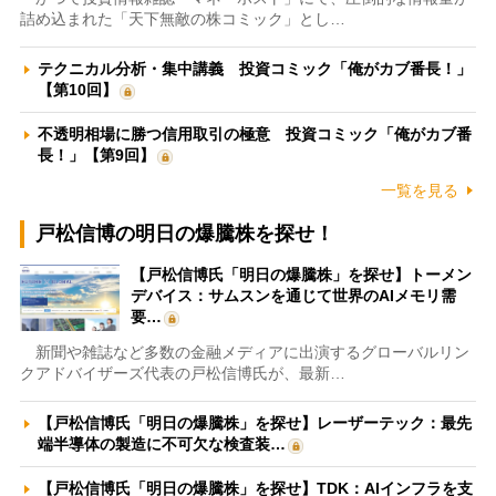
詰め込まれた「天下無敵の株コミック」とし…
テクニカル分析・集中講義 投資コミック「俺がカブ番長！」
【第10回】
不透明相場に勝つ信用取引の極意 投資コミック「俺がカブ番
長！」【第9回】
一覧を見る
戸松信博の明日の爆騰株を探せ！
【戸松信博氏「明日の爆騰株」を探せ】トーメン
デバイス：サムスンを通じて世界のAIメモリ需
要…
新聞や雑誌など多数の金融メディアに出演するグローバルリン
クアドバイザーズ代表の戸松信博氏が、最新…
【戸松信博氏「明日の爆騰株」を探せ】レーザーテック：最先
端半導体の製造に不可欠な検査装…
【戸松信博氏「明日の爆騰株」を探せ】TDK：AIインフラを支