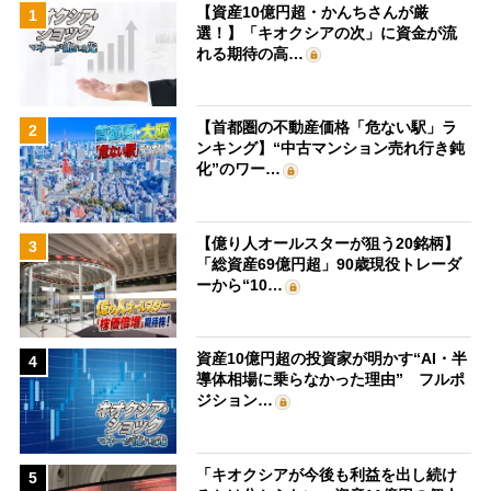
【資産10億円超・かんちさんが厳
1
選！】「キオクシアの次」に資金が流
れる期待の高…
【首都圏の不動産価格「危ない駅」ラ
2
ンキング】“中古マンション売れ行き鈍
化”のワー…
【億り人オールスターが狙う20銘柄】
3
「総資産69億円超」90歳現役トレーダ
ーから“10…
資産10億円超の投資家が明かす“AI・半
4
導体相場に乗らなかった理由” フルポ
ジション…
「キオクシアが今後も利益を出し続け
5