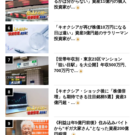
るかは分からない」資産11億円の個人
投資家が…
「キオクシアが再び株価10万円になる
6
日は遠い」資産3億円超のサラリーマン
投資家が…
【世帯年収別・東京23区マンション
7
「狙い目駅」を大公開】年収500万円、
700万円で…
【キオクシア・ショック後に「株価倍
8
増」も期待できる注目銘柄5選】資産3
億円超・…
《利益は年5億円前後》住み込みバイト
9
から“ギガ大家さん”となった資産200億
円税理…