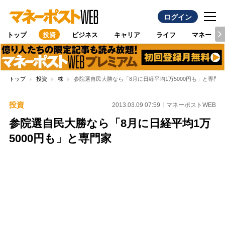
ログイン
トップ
投資
ビジネス
キャリア
ライフ
マネー
トップ
投資
株
参院選自民大勝なら「8月に日経平均1万5000円も」と専門家
投資
2013.03.09 07:59
マネーポストWEB
参院選自民大勝なら「8月に日経平均1万
5000円も」と専門家
Loaded
:
100.00%
/
Unmute