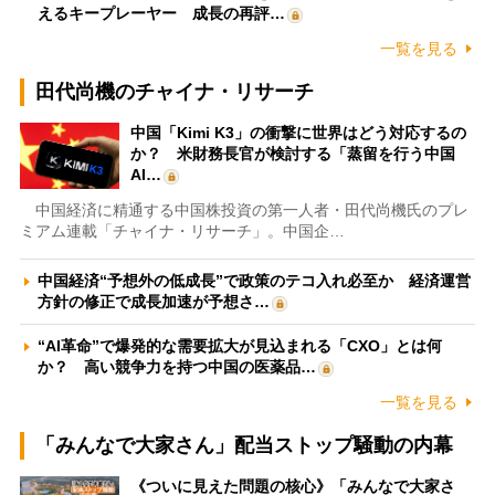
えるキープレーヤー 成長の再評…
一覧を見る
田代尚機のチャイナ・リサーチ
中国「Kimi K3」の衝撃に世界はどう対応するの
か？ 米財務長官が検討する「蒸留を行う中国
AI…
中国経済に精通する中国株投資の第一人者・田代尚機氏のプレ
ミアム連載「チャイナ・リサーチ」。中国企…
中国経済“予想外の低成長”で政策のテコ入れ必至か 経済運営
方針の修正で成長加速が予想さ…
“AI革命”で爆発的な需要拡大が見込まれる「CXO」とは何
か？ 高い競争力を持つ中国の医薬品…
一覧を見る
「みんなで大家さん」配当ストップ騒動の内幕
《ついに見えた問題の核心》「みんなで大家さ