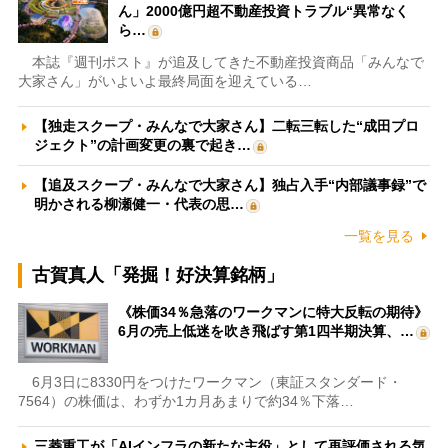
ん」2000億円超不動産投資トラブル“異常なく
ら…
本誌『週刊ポスト』が追及してきた不動産投資商品「みんなで
大家さん」がいよいよ最終局面を迎えている…
【独走スクープ・みんなで大家さん】二転三転した“成田プロ
ジェクト”の計画変更の裏で起き…
【追及スクープ・みんなで大家さん】独占入手“内部議事録”で
明かされる柳瀬健一・代表の思…
一覧を見る
古賀真人「発掘！好決算銘柄」
《株価34％急落のワークマンに特大反転の期待》
6月の売上低迷を吹き飛ばす第1四半期決算、…
6月3日に8330円をつけたワークマン（東証スタンダード・
7564）の株価は、わずか1カ月あまりで約34％下落…
三菱重工が「AIインフラの新たな主役」として再評価される気