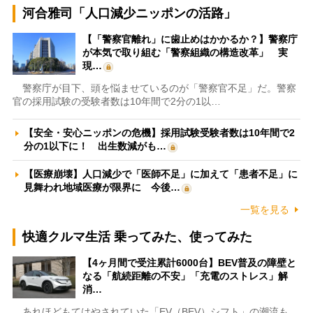
河合雅司「人口減少ニッポンの活路」
【「警察官離れ」に歯止めはかかるか？】警察庁
が本気で取り組む「警察組織の構造改革」 実
現…
警察庁が目下、頭を悩ませているのが「警察官不足」だ。警察
官の採用試験の受験者数は10年間で2分の1以…
【安全・安心ニッポンの危機】採用試験受験者数は10年間で2
分の1以下に！ 出生数減がも…
【医療崩壊】人口減少で「医師不足」に加えて「患者不足」に
見舞われ地域医療が限界に 今後…
一覧を見る
快適クルマ生活 乗ってみた、使ってみた
【4ヶ月間で受注累計6000台】BEV普及の障壁と
なる「航続距離の不安」「充電のストレス」解
消…
あれほどもてはやされていた「EV（BEV）シフト」の潮流も、