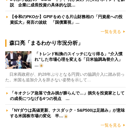
説 企業に成長投資の具体的な説…
【令和のPKOか】GPIFをめぐる片山財務相の「円資産への投
資拡大」発言の波紋 「国債重視」…
一覧を見る
森口亮「まるわかり市況分析」
「トレンド転換のスイッチになり得る」“介入慣
れ”した市場心理を変える「日米協調為替介入」
…
日米両政府が、約28年ぶりとなる円買いの協調介入に踏み切っ
た。米国も追加介入を辞さない姿勢を示して…
「キオクシア急落で含み損が膨らんで…」損失を投資家として
の成長につなげる4つの視点 …
「NYダウは高値更新、ナスダック・S&P500は足踏み」が意味
する米国株市場の変化 半…
一覧を見る