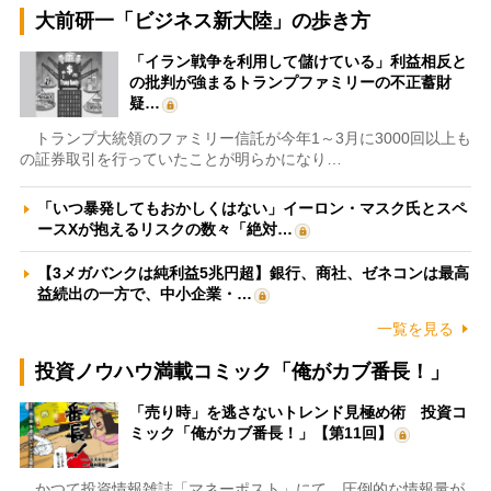
大前研一「ビジネス新大陸」の歩き方
「イラン戦争を利用して儲けている」利益相反と
の批判が強まるトランプファミリーの不正蓄財
疑…
トランプ大統領のファミリー信託が今年1～3月に3000回以上も
の証券取引を行っていたことが明らかになり…
「いつ暴発してもおかしくはない」イーロン・マスク氏とスペ
ースXが抱えるリスクの数々「絶対…
【3メガバンクは純利益5兆円超】銀行、商社、ゼネコンは最高
益続出の一方で、中小企業・…
一覧を見る
投資ノウハウ満載コミック「俺がカブ番長！」
「売り時」を逃さないトレンド見極め術 投資コ
ミック「俺がカブ番長！」【第11回】
かつて投資情報雑誌「マネーポスト」にて、圧倒的な情報量が