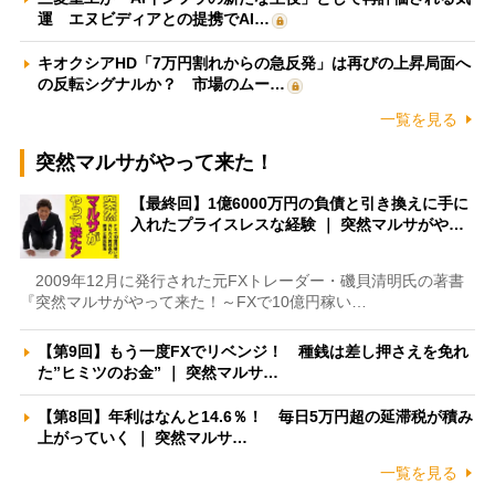
運 エヌビディアとの提携でAI…
キオクシアHD「7万円割れからの急反発」は再びの上昇局面へ
の反転シグナルか？ 市場のムー…
一覧を見る
突然マルサがやって来た！
【最終回】1億6000万円の負債と引き換えに手に
入れたプライスレスな経験 ｜ 突然マルサがや…
2009年12月に発行された元FXトレーダー・磯貝清明氏の著書
『突然マルサがやって来た！～FXで10億円稼い…
【第9回】もう一度FXでリベンジ！ 種銭は差し押さえを免れ
た”ヒミツのお金” ｜ 突然マルサ…
【第8回】年利はなんと14.6％！ 毎日5万円超の延滞税が積み
上がっていく ｜ 突然マルサ…
一覧を見る