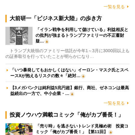
一覧を見る
大前研一「ビジネス新大陸」の歩き方
「イラン戦争を利用して儲けている」利益相反と
の批判が強まるトランプファミリーの不正蓄財
疑…
トランプ大統領のファミリー信託が今年1～3月に3000回以上も
の証券取引を行っていたことが明らかになり…
「いつ暴発してもおかしくはない」イーロン・マスク氏とスペ
ースXが抱えるリスクの数々「絶対…
【3メガバンクは純利益5兆円超】銀行、商社、ゼネコンは最高
益続出の一方で、中小企業・…
一覧を見る
投資ノウハウ満載コミック「俺がカブ番長！」
「売り時」を逃さないトレンド見極め術 投資コ
ミック「俺がカブ番長！」【第11回】