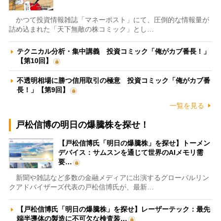
かつて投資情報雑誌「マネーポスト」にて、圧倒的な情報量が
詰め込まれた「天下無敵の株コミック」とし…
テクニカル分析・集中講義 投資コミック「俺がカブ番長！」
【第10回】
不透明相場に勝つ信用取引の極意 投資コミック「俺がカブ番
長！」【第9回】
一覧を見る
戸松信博の明日の爆騰株を探せ！
【戸松信博氏「明日の爆騰株」を探せ】トーメン
デバイス：サムスンを通じて世界のAIメモリ需
要…
新聞や雑誌など多数の金融メディアに出演するグローバルリン
クアドバイザーズ代表の戸松信博氏が、最新…
【戸松信博氏「明日の爆騰株」を探せ】レーザーテック：最先
端半導体の製造に不可欠な検査装…