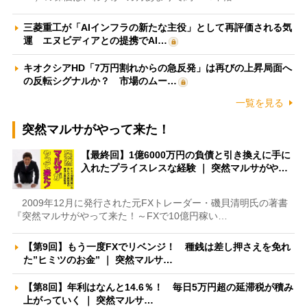
三菱重工が「AIインフラの新たな主役」として再評価される気
運 エヌビディアとの提携でAI…
キオクシアHD「7万円割れからの急反発」は再びの上昇局面へ
の反転シグナルか？ 市場のムー…
一覧を見る
突然マルサがやって来た！
【最終回】1億6000万円の負債と引き換えに手に
入れたプライスレスな経験 ｜ 突然マルサがや…
2009年12月に発行された元FXトレーダー・磯貝清明氏の著書
『突然マルサがやって来た！～FXで10億円稼い…
【第9回】もう一度FXでリベンジ！ 種銭は差し押さえを免れ
た”ヒミツのお金” ｜ 突然マルサ…
【第8回】年利はなんと14.6％！ 毎日5万円超の延滞税が積み
上がっていく ｜ 突然マルサ…