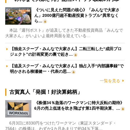
《ついに見えた問題の核心》「みんなで大家さ
ん」2000億円超不動産投資トラブル“異常なく
ら…
本誌『週刊ポスト』が追及してきた不動産投資商品「みんなで
大家さん」がいよいよ最終局面を迎えている…
【独走スクープ・みんなで大家さん】二転三転した“成田プロ
ジェクト”の計画変更の裏で起き…
【追及スクープ・みんなで大家さん】独占入手“内部議事録”で
明かされる柳瀬健一・代表の思…
一覧を見る
古賀真人「発掘！好決算銘柄」
《株価34％急落のワークマンに特大反転の期待》
6月の売上低迷を吹き飛ばす第1四半期決算、…
6月3日に8330円をつけたワークマン（東証スタンダード・
7564）の株価は、わずか1カ月あまりで約34％下落…