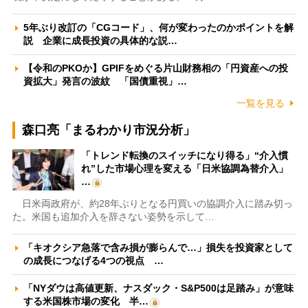
5年ぶり改訂の「CGコード」、何が変わったのかポイントを解
説 企業に成長投資の具体的な説…
【令和のPKOか】GPIFをめぐる片山財務相の「円資産への投
資拡大」発言の波紋 「国債重視」…
一覧を見る
森口亮「まるわかり市況分析」
「トレンド転換のスイッチになり得る」“介入慣
れ”した市場心理を変える「日米協調為替介入」
…
日米両政府が、約28年ぶりとなる円買いの協調介入に踏み切っ
た。米国も追加介入を辞さない姿勢を示して…
「キオクシア急落で含み損が膨らんで…」損失を投資家として
の成長につなげる4つの視点 …
「NYダウは高値更新、ナスダック・S&P500は足踏み」が意味
する米国株市場の変化 半…