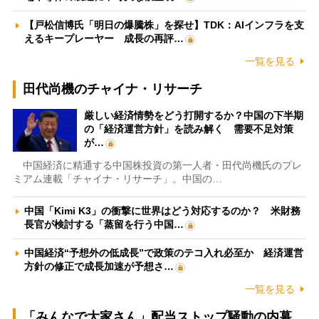
【戸松信博氏「明日の爆騰株」を探せ】TDK：AIインフラを支
えるキープレーヤー 成長の再評…
一覧を見る
田代尚機のチャイナ・リサーチ
厳しい経済情勢をどう打開するか？中国の下半期
の「経済運営方針」を読み解く 需要不足対策
が…
中国経済に精通する中国株投資の第一人者・田代尚機氏のプレ
ミアム連載「チャイナ・リサーチ」。中国の…
中国「Kimi K3」の衝撃に世界はどう対応するのか？ 米財務
長官が検討する「蒸留を行う中国…
中国経済“予想外の低成長”で政策のテコ入れ必至か 経済運営
方針の修正で成長加速が予想さ…
一覧を見る
「みんなで大家さん」配当ストップ騒動の内幕