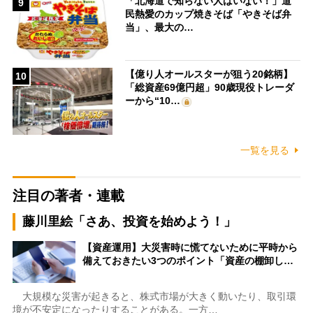
「北海道で知らない人はいない！」道
9
民熱愛のカップ焼きそば「やきそば弁
当」、最大の…
【億り人オールスターが狙う20銘柄】
10
「総資産69億円超」90歳現役トレーダ
ーから“10…
一覧を見る
注目の著者・連載
藤川里絵「さあ、投資を始めよう！」
【資産運用】大災害時に慌てないために平時から
備えておきたい3つのポイント「資産の棚卸し…
大規模な災害が起きると、株式市場が大きく動いたり、取引環
境が不安定になったりすることがある。一方…