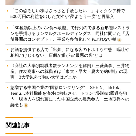
「この恐ろしい株はさっさと手放したい…」キオクシア株で
500万円の利益を出した女性が“夢よもう一度”と再購入
「30種類以上のパン食べ放題」で行列のできる新形態レストラ
ンを手掛けるサンマルクホールディングス 同社に聞いた「店
舗展開のコンセプト」、事業を多角化してもぶれない軸
お酒を提供する店で「出禁」になる客のトホホな生態 嘔吐や
粗相だけじゃない、店側が嫌がる“最悪の客”とは
《商社の大学別就職者数ランキングを解剖》三菱商事、三井物
産、住友商事への就職者は「東大・早大・慶大で約6割」の現
実 3大学以外で強い大学はどこか
急増する中国企業の“国籍ロンダリング” SHEIN、TikTok、
Temu…本社機能を海外に移転させ、トランプ関税の回避を狙
う 現地人を隠れ蓑にした中国企業の農業参入・土地取得への
懸念も
関連記事