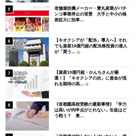
老舗遊技機メーカー・豊丸産業がパチ
5
ンコ事業停止の背景 大手と中小の格
差拡大に拍車…
【キオクシアが「配当」導入へ】それ
6
でも資産10億円超の配当株投資の達人
が「買う…
【資産10億円超・かんちさんが厳
7
選！】「キオクシアの次」に資金が流
れる期待の高…
《首都圏高校受験の最新事情》「学力
8
は高いが内申点がとれない」生徒はど
う戦う？ 東…