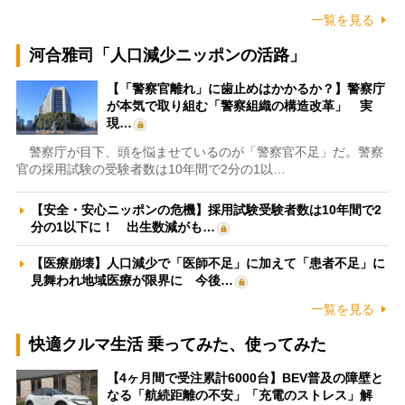
一覧を見る
河合雅司「人口減少ニッポンの活路」
【「警察官離れ」に歯止めはかかるか？】警察庁
が本気で取り組む「警察組織の構造改革」 実
現…
警察庁が目下、頭を悩ませているのが「警察官不足」だ。警察
官の採用試験の受験者数は10年間で2分の1以…
【安全・安心ニッポンの危機】採用試験受験者数は10年間で2
分の1以下に！ 出生数減がも…
【医療崩壊】人口減少で「医師不足」に加えて「患者不足」に
見舞われ地域医療が限界に 今後…
一覧を見る
快適クルマ生活 乗ってみた、使ってみた
【4ヶ月間で受注累計6000台】BEV普及の障壁と
なる「航続距離の不安」「充電のストレス」解