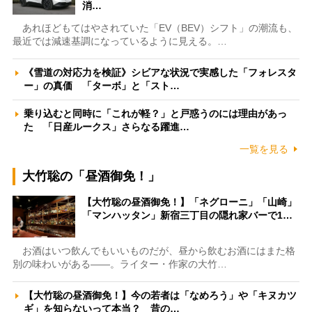
消…
あれほどもてはやされていた「EV（BEV）シフト」の潮流も、
最近では減速基調になっているように見える。…
《雪道の対応力を検証》シビアな状況で実感した「フォレスタ
ー」の真価 「ターボ」と「スト…
乗り込むと同時に「これが軽？」と戸惑うのには理由があっ
た 「日産ルークス」さらなる躍進…
一覧を見る
大竹聡の「昼酒御免！」
【大竹聡の昼酒御免！】「ネグローニ」「山崎」
「マンハッタン」新宿三丁目の隠れ家バーで1…
お酒はいつ飲んでもいいものだが、昼から飲むお酒にはまた格
別の味わいがある――。ライター・作家の大竹…
【大竹聡の昼酒御免！】今の若者は「なめろう」や「キヌカツ
ギ」を知らないって本当？ 昔の…