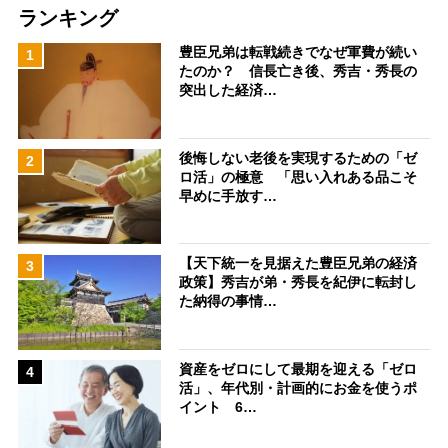
ランキング
豊臣兄弟は転戦続きでなぜ軍費が続い
1
たのか？ 信長亡き後、秀吉・秀長の
突出した経済…
後悔しない老後を実現するための「ゼ
2
ロ活」の極意 「思い入れある品こそ
早めに手放す…
【天下統一を見据えた豊臣兄弟の経済
3
政策】秀吉が弟・秀長を紀伊に転封し
た納得の事情…
資産をゼロにして最期を迎える「ゼロ
4
活」、年代別・計画的にお金を使うポ
イント 6…