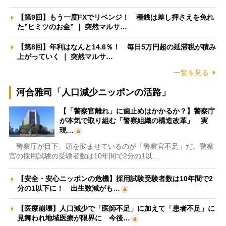
【第9回】もう一度FXでリベンジ！ 種銭は差し押さえを免れ
た”ヒミツのお金” ｜ 突然マルサ…
【第8回】年利はなんと14.6％！ 毎日5万円超の延滞税が積み
上がっていく ｜ 突然マルサ…
一覧を見る
河合雅司「人口減少ニッポンの活路」
【「警察官離れ」に歯止めはかかるか？】警察庁
が本気で取り組む「警察組織の構造改革」 実
現…
警察庁が目下、頭を悩ませているのが「警察官不足」だ。警察
官の採用試験の受験者数は10年間で2分の1以…
【安全・安心ニッポンの危機】採用試験受験者数は10年間で2
分の1以下に！ 出生数減がも…
【医療崩壊】人口減少で「医師不足」に加えて「患者不足」に
見舞われ地域医療が限界に 今後…