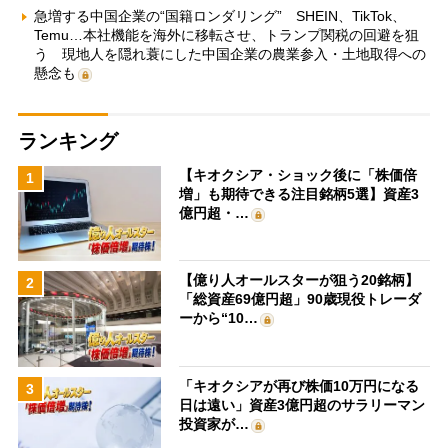
急増する中国企業の“国籍ロンダリング” SHEIN、TikTok、
Temu…本社機能を海外に移転させ、トランプ関税の回避を狙
う 現地人を隠れ蓑にした中国企業の農業参入・土地取得への
懸念も
ランキング
【キオクシア・ショック後に「株価倍
1
増」も期待できる注目銘柄5選】資産3
億円超・…
【億り人オールスターが狙う20銘柄】
2
「総資産69億円超」90歳現役トレーダ
ーから“10…
「キオクシアが再び株価10万円になる
3
日は遠い」資産3億円超のサラリーマン
投資家が…