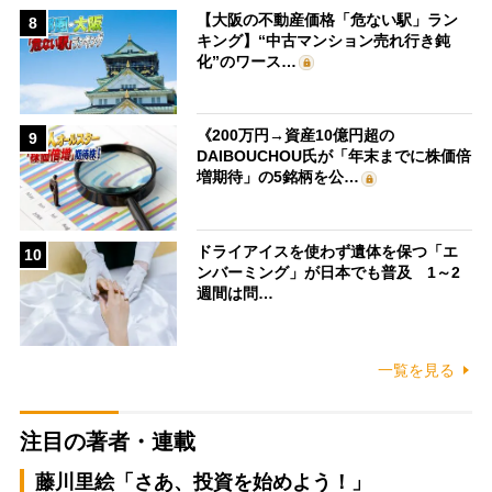
【大阪の不動産価格「危ない駅」ラン
8
キング】“中古マンション売れ行き鈍
化”のワース…
《200万円→資産10億円超の
9
DAIBOUCHOU氏が「年末までに株価倍
増期待」の5銘柄を公…
ドライアイスを使わず遺体を保つ「エ
10
ンバーミング」が日本でも普及 1～2
週間は問…
一覧を見る
注目の著者・連載
藤川里絵「さあ、投資を始めよう！」