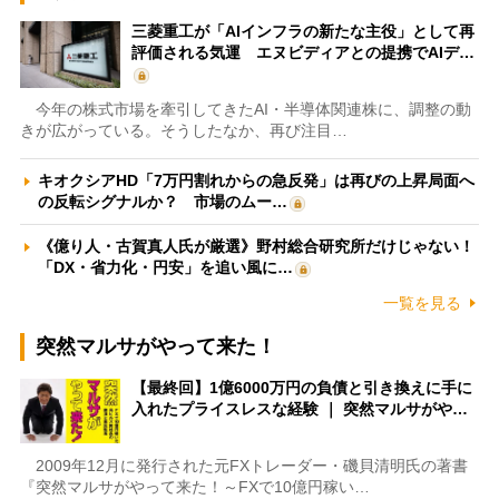
三菱重工が「AIインフラの新たな主役」として再
評価される気運 エヌビディアとの提携でAIデ…
今年の株式市場を牽引してきたAI・半導体関連株に、調整の動
きが広がっている。そうしたなか、再び注目…
キオクシアHD「7万円割れからの急反発」は再びの上昇局面へ
の反転シグナルか？ 市場のムー…
《億り人・古賀真人氏が厳選》野村総合研究所だけじゃない！
「DX・省力化・円安」を追い風に…
一覧を見る
突然マルサがやって来た！
【最終回】1億6000万円の負債と引き換えに手に
入れたプライスレスな経験 ｜ 突然マルサがや…
2009年12月に発行された元FXトレーダー・磯貝清明氏の著書
『突然マルサがやって来た！～FXで10億円稼い…