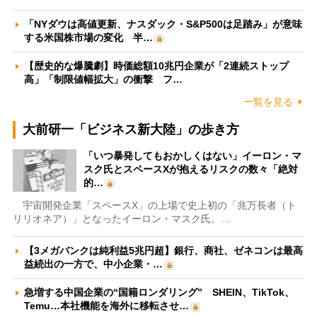
「NYダウは高値更新、ナスダック・S&P500は足踏み」が意味
する米国株市場の変化 半…
【歴史的な爆騰劇】時価総額10兆円企業が「2連続ストップ
高」「制限値幅拡大」の衝撃 フ…
一覧を見る
大前研一「ビジネス新大陸」の歩き方
「いつ暴発してもおかしくはない」イーロン・マ
スク氏とスペースXが抱えるリスクの数々「絶対
的…
宇宙開発企業「スペースX」の上場で史上初の「兆万長者（ト
リリオネア）」となったイーロン・マスク氏。…
【3メガバンクは純利益5兆円超】銀行、商社、ゼネコンは最高
益続出の一方で、中小企業・…
急増する中国企業の“国籍ロンダリング” SHEIN、TikTok、
Temu…本社機能を海外に移転させ…