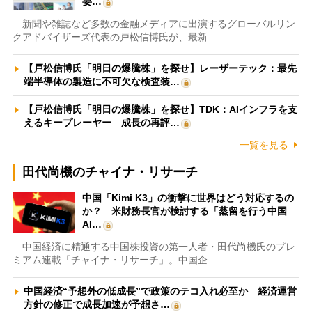
要…
新聞や雑誌など多数の金融メディアに出演するグローバルリン
クアドバイザーズ代表の戸松信博氏が、最新…
【戸松信博氏「明日の爆騰株」を探せ】レーザーテック：最先
端半導体の製造に不可欠な検査装…
【戸松信博氏「明日の爆騰株」を探せ】TDK：AIインフラを支
えるキープレーヤー 成長の再評…
一覧を見る
田代尚機のチャイナ・リサーチ
中国「Kimi K3」の衝撃に世界はどう対応するの
か？ 米財務長官が検討する「蒸留を行う中国
AI…
中国経済に精通する中国株投資の第一人者・田代尚機氏のプレ
ミアム連載「チャイナ・リサーチ」。中国企…
中国経済“予想外の低成長”で政策のテコ入れ必至か 経済運営
方針の修正で成長加速が予想さ…