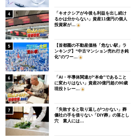
「キオクシアが今後も利益を出し続け
4
るかは分からない」資産11億円の個人
投資家が…
【首都圏の不動産価格「危ない駅」ラ
5
ンキング】“中古マンション売れ行き鈍
化”のワー…
「AI・半導体関連が“本命”であること
6
に変わりはない」資産20億円超の90歳
現役トレー…
「失敗すると取り返しがつかない」葬
7
儀社の手を借りない「DIY葬」の落とし
穴 素人には…