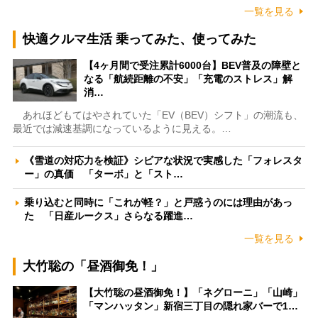
一覧を見る
快適クルマ生活 乗ってみた、使ってみた
【4ヶ月間で受注累計6000台】BEV普及の障壁と
なる「航続距離の不安」「充電のストレス」解
消…
あれほどもてはやされていた「EV（BEV）シフト」の潮流も、
最近では減速基調になっているように見える。…
《雪道の対応力を検証》シビアな状況で実感した「フォレスタ
ー」の真価 「ターボ」と「スト…
乗り込むと同時に「これが軽？」と戸惑うのには理由があっ
た 「日産ルークス」さらなる躍進…
一覧を見る
大竹聡の「昼酒御免！」
【大竹聡の昼酒御免！】「ネグローニ」「山崎」
「マンハッタン」新宿三丁目の隠れ家バーで1…