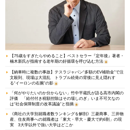
【75歳をすぎたらやめること】ベストセラー『定年後』著者・
楠木新氏が指南する老年期の好循環を呼び込む方法
【納車時に複数の事故】テスラジャパン“多額のEV補助金”で注
文殺到、現場は大混乱 トラブル続発の背後に見え隠れす
る“イーロンの右腕”の影
「何がやりたいのか分からない」竹中平蔵氏が語る高市内閣の
評価 「給付付き税額控除はその場しのぎ」いま不可欠なの
は“社会保障制度の改革議論”と指摘
《商社の大学別就職者数ランキングを解剖》三菱商事、三井物
産、住友商事への就職者は「東大・早大・慶大で約6割」の現
実 3大学以外で強い大学はどこか