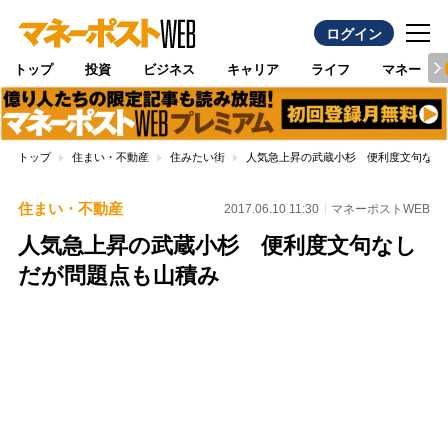
ログイン
トップ
投資
ビジネス
キャリア
ライフ
マネー
トップ
住まい・不動産
住みたい街
人気急上昇の武蔵小杉 便利度文句なし
住まい・不動産
2017.06.10 11:30
マネーポストWEB
人気急上昇の武蔵小杉 便利度文句なし
だが問題点も山積み
Loaded
:
100.00%
/
Unmute