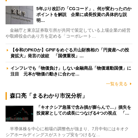
5年ぶり改訂の「CGコード」、何が変わったのか
ポイントを解説 企業に成長投資の具体的な説
明…
金融庁と東京証券取引所が共同で策定している上場企業の経営
や取締役会のあり方を定める「コーポレート…
【令和のPKOか】GPIFをめぐる片山財務相の「円資産への投
資拡大」発言の波紋 「国債重視」…
インフレでも「物価負け」しない金融商品「物価連動国債」に
注目 元本が物価の動きに合わせ…
一覧を見る
森口亮「まるわかり市況分析」
「キオクシア急落で含み損が膨らんで…」損失を
投資家としての成長につなげる4つの視点 「…
半導体株を中心に相場の調整色が強まり、7月中旬にはキオク
シアホールディングスがストップ安をつけるな…