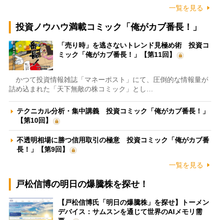
一覧を見る
投資ノウハウ満載コミック「俺がカブ番長！」
「売り時」を逃さないトレンド見極め術 投資コ
ミック「俺がカブ番長！」【第11回】
かつて投資情報雑誌「マネーポスト」にて、圧倒的な情報量が
詰め込まれた「天下無敵の株コミック」とし…
テクニカル分析・集中講義 投資コミック「俺がカブ番長！」
【第10回】
不透明相場に勝つ信用取引の極意 投資コミック「俺がカブ番
長！」【第9回】
一覧を見る
戸松信博の明日の爆騰株を探せ！
【戸松信博氏「明日の爆騰株」を探せ】トーメン
デバイス：サムスンを通じて世界のAIメモリ需