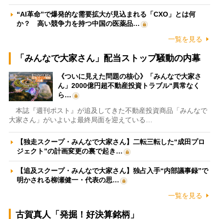
“AI革命”で爆発的な需要拡大が見込まれる「CXO」とは何
か？ 高い競争力を持つ中国の医薬品…
一覧を見る
「みんなで大家さん」配当ストップ騒動の内幕
《ついに見えた問題の核心》「みんなで大家さ
ん」2000億円超不動産投資トラブル“異常なく
ら…
本誌『週刊ポスト』が追及してきた不動産投資商品「みんなで
大家さん」がいよいよ最終局面を迎えている…
【独走スクープ・みんなで大家さん】二転三転した“成田プロ
ジェクト”の計画変更の裏で起き…
【追及スクープ・みんなで大家さん】独占入手“内部議事録”で
明かされる柳瀬健一・代表の思…
一覧を見る
古賀真人「発掘！好決算銘柄」