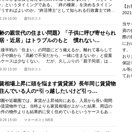
か」というタイミングである。「終の棲家」を決めるタイミン
【お
どうすればよいのか。“終活博士”として知られる行政書士で終活
202
バイザーの松…
1.19 16:00
週刊ポスト
当サ
資の
齢の親世代の住まい問題》「子供に呼び寄せられ
際の
居・近居」はトラブルのもと 慣れない…
にお
す。
後半戦の「住まい」の問題にどう備えるか。離れて暮らして
息子や娘から「高齢で不安だから、一緒に住まないか」と提案
おり
るケースは少なくない。 だが、久しぶりの「親子同居」はト
保証
ルの種となりや…
ル等
9.30 15:00
週刊ポスト
てお
賃相場上昇に頭を悩ます賃貸派》長年同じ賃貸物
住んでいる人の“引っ越したいけど引っ…
圏や近畿圏では、家賃が上昇傾向にある。入居から長い期間
つ賃貸物件では、当時よりも家賃相場が上がった結果、周辺の
条件の物件よりも結果的に安く住めているというケースもある
う。しかし、長…
9.26 15:00
マネーポストWEB