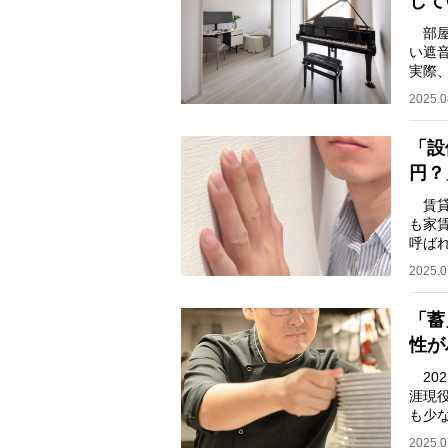
して
部屋
い遮
実際
シリー
2025.0
「設
円？
賃貸
も家
呼ば
はど
2025.0
「蓄
性が
20
涯現
も少
マっ
2025.0