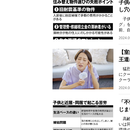
子供
し穴
子供
グ」
前、
戸建
2024.0
【室
王道
猛烈
にク
クー
る。
2024.0
「不
じま
高齢
いは
環境