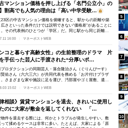
古マンション価格を押し上げる「名門公立小」の
】割高でも人気の理由は「高い中学受験…
5
23区の中古マンション価格を俯瞰すると、駅からの距離や築
、広さといった条件だけでは説明できない“価格差”があることに
く。その代表例のひとつが「学区」だ。同じ駅から同じ距離に
、築年数や間…
6
7.11 16:00
マネーポストWEB
ンコと暮らす高齢女性」の生前整理のドラマ 片
7
を手伝った芸人に手渡された“分厚いポ…
プロダクションの同期芸人・落合隆治さん（ぐりんぴーす）
田賢佑さん（六六三六）が共同代表を務める「お片付けブラザ
8
」。さまざまな家や施設に足を運び、汚部屋やゴミ屋敷、遺品
など、片付け・…
6.03 15:02
マネーポストWEB
9
律相談》賃貸マンションを退去、きれいに使用し
たのに大家が敷金を返してくれない 「…
10
物件を退去する際には、何かとトラブルが発生しやすい。敷
巡って揉めるケースは非常に多い。たとえば、大家による「原