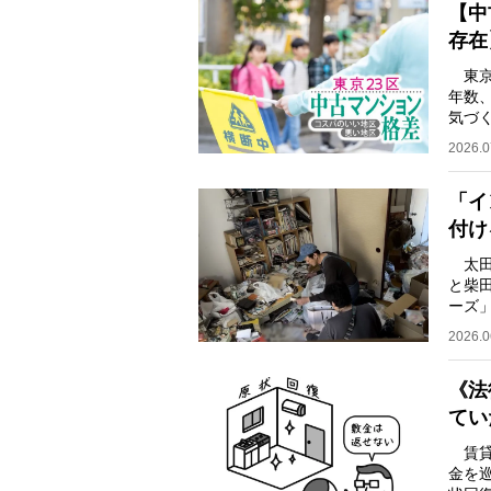
【中
存在
東京
年数
気づ
あり
2026.0
「イ
付け
太田
と柴
ーズ
整理
2026.0
《法
てい
賃貸
金を