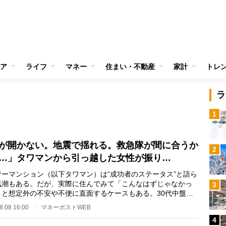
ア
ライフ
マネー
住まい・不動産
家計
トレ
ラ
1
が開かない。地震で揺れる。救急隊が間に合うか
2
…」タワマンから引っ越した女性が振り…
ーマンション（以下タワマン）は“成功者のステータス”と語ら
風潮もある。だが、実際に住んでみて「こんなはずじゃなかっ
3
」と想定外の不安や不便に直面するケースもある。30代中盤で
共同でローンを…
8.08 16:00
マネーポストWEB
4