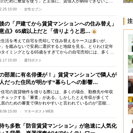
復のために敷金を使う」と主張に、賃借人が納得できないこと
るだろう。この…
2.25 15:00
女性セブン
注
後の「戸建てから賃貸マンションへの住み替え」
意点》65歳以上だと「借りようと思…
生活を考えて自宅を売却して住み替えるケースは多いが、
齢」を鑑みないで安易に選択すると地獄を見る。とりわけ定年
のタイミングとなる65歳をすぎてからの自宅売却には、多くの
し穴が潜んでいる…
1.17 15:00
週刊ポスト
の部屋に有名俳優が！」賃貸マンションで隣人が
人だった住民が明かす“暮らしへの影響…
住宅の賃貸物件を借りる際には、多くの場合、勤務先や年収
をチェックする「審査」がある。しかしたとえ年収が多くて
入居のための審査で弾かれやすいと言われているのが“芸能
だ。エンタメウォッチ…
8.08 15:00
マネーポストWEB
待ち多数「防音賃貸マンション」が急速に人気化