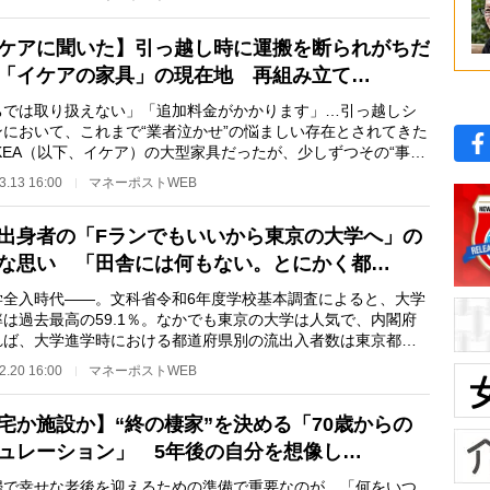
ケアに聞いた】引っ越し時に運搬を断られがちだ
「イケアの家具」の現在地 再組み立て…
ちでは取り扱えない」「追加料金がかかります」…引っ越しシ
ンにおいて、これまで“業者泣かせ”の悩ましい存在とされてきた
KEA（以下、イケア）の大型家具だったが、少しずつその“事
が変わりつつある…
3.13 16:00
マネーポストWEB
出身者の「Fランでもいいから東京の大学へ」の
な思い 「田舎には何もない。とにかく都…
全入時代――。文科省令和6年度学校基本調査によると、大学
率は過去最高の59.1％。なかでも東京の大学は人気で、内閣府
れば、大学進学時における都道府県別の流出入者数は東京都が
に多く、2024年…
2.20 16:00
マネーポストWEB
宅か施設か】“終の棲家”を決める「70歳からの
ュレーション」 5年後の自分を想像し…
で幸せな老後を迎えるための準備で重要なのが、「何をいつ