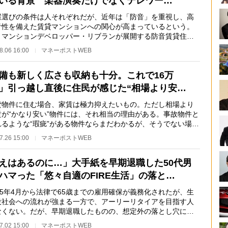
いる背景 楽器演奏だけでなくテレワー…
選びの条件は人それぞれだが、近年は「防音」を重視し、高
音性を備えた賃貸マンションへの関心が高まっているという。
、マンションデベロッパー・リブランが展開する防音賃貸住宅
ズ「MUSISION…
8.06 16:00
マネーポストWEB
備も新しく広さも収納も十分。これで16万
」引っ越し直後に住民が感じた“相場より安…
物件に住む場合、家賃は極力抑えたいもの。ただし相場より
賃が“かなり安い”物件には、それ相当の理由がある。事故物件と
れるような“瑕疵”がある物件ならまだわかるが、そうでない場合
のような事…
7.26 15:00
マネーポストWEB
えはあるのに…」大手紙を早期退職した50代男
ハマった「悠々自適のFIRE生活」の落と…
25年4月から法律で65歳までの雇用確保が義務化されたが、生
役社会への流れが強まる一方で、アーリーリタイアを目指す人
なくない。だが、早期退職したものの、想定外の落とし穴にハ
てしまうこともあ…
7.02 15:00
マネーポストWEB