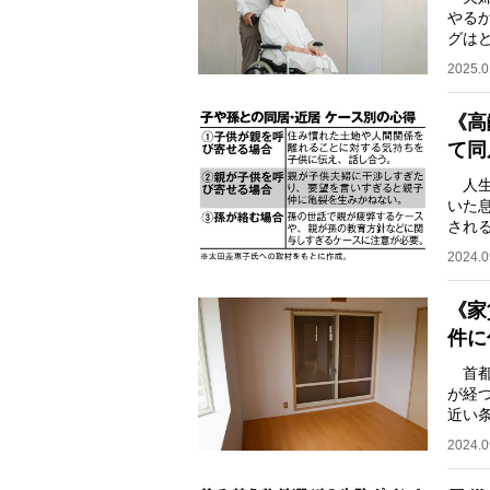
やる
グは
アド
2025.0
《高
て同
人生
いた
され
ラブ
2024.0
《家
件に
首都
が経
近い
だろ
2024.0