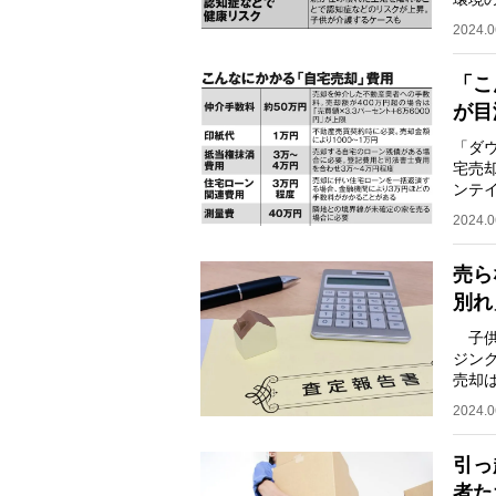
70代
2024.0
「こ
が目
「ダ
宅売
ンテ
谷）
2024.0
売ら
別れ
子供
ジン
売却
こう
2024.0
引っ
者た