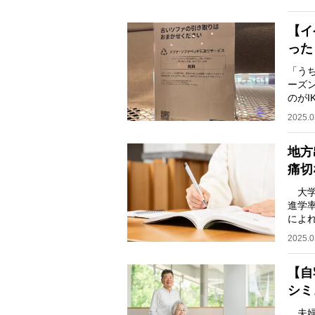
【イ
った
「う
ーズ
のがI
情”
2025.0
地方
痛切
大学
進学
によ
圧倒的
2025.0
【自
シミ
夫婦