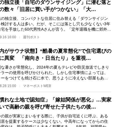
の独立後「自宅のダウンサイジング」に潜む落と
の数々「旧居に買い手がつかない」「大…
の独立後、コンパクトな住居に住み替える「ダウンサイジン
を検討する人は多い。だが、そこには落とし穴も少なくない3年
自宅を手放した60代男性Aさんが言う。「定年退職を機に郊外の
てを売って駅…
9.16 16:00
週刊ポスト
内がサウナ状態】“酷暑の夏常態化”で住宅選びの
に異変 「南向き・日当たり」を重視…
な暑さが常態化し、2024年の夏もテレビや防災放送でしきり
ーラーの使用を呼びかけられた。しかし住宅事情によっては、
ラーをつけても焼け石に水で、思うように冷えない部屋もあ
多いのは、「南向…
8.28 15:00
マネーポストWEB
慣れな土地で認知症」「嫁姑関係が悪化」…実家
いで高齢の親を呼び寄せた子供たちの後…
の親が実家じまいをする際に、子供が自宅近くに呼ぶ、ある
同居を提案するケースは少なくない。中高年になってからの住
の変化は、親子関係にも大きく影響する。 5年前、福岡県から