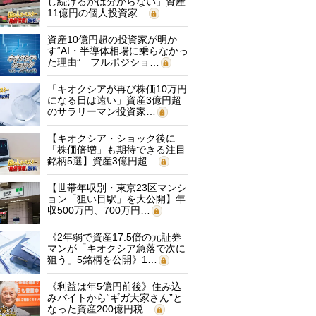
し続けるかは分からない」資産
11億円の個人投資家…
資産10億円超の投資家が明か
す“AI・半導体相場に乗らなかっ
た理由” フルポジショ…
「キオクシアが再び株価10万円
になる日は遠い」資産3億円超
のサラリーマン投資家…
【キオクシア・ショック後に
「株価倍増」も期待できる注目
銘柄5選】資産3億円超…
【世帯年収別・東京23区マンシ
ョン「狙い目駅」を大公開】年
収500万円、700万円…
《2年弱で資産17.5倍の元証券
マンが「キオクシア急落で次に
狙う」5銘柄を公開》1…
《利益は年5億円前後》住み込
みバイトから“ギガ大家さん”と
なった資産200億円税…