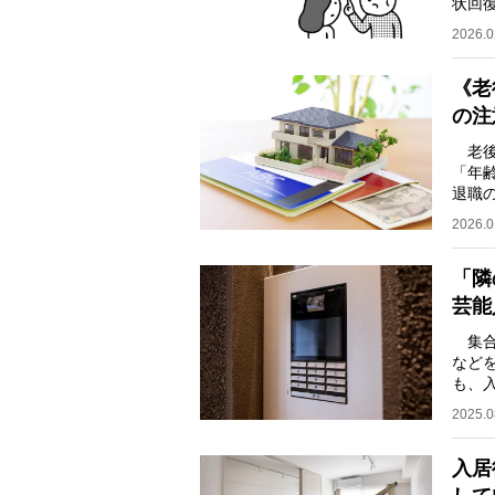
状回
もあ
2026.0
《老
の注
老後
「年
退職
落と
2026.0
「隣
芸能
集合
など
も、
人”
2025.0
入居