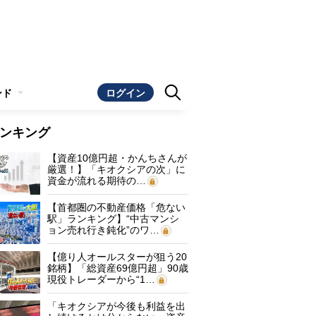
ンド
ログイン
ンキング
【資産10億円超・かんちさんが
厳選！】「キオクシアの次」に
資金が流れる期待の…
【首都圏の不動産価格「危ない
駅」ランキング】“中古マンシ
ョン売れ行き鈍化”のワ…
【億り人オールスターが狙う20
銘柄】「総資産69億円超」90歳
現役トレーダーから“1…
「キオクシアが今後も利益を出