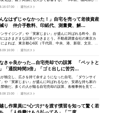
の父親を神奈川…
6.16 07:00
週刊ポスト
んなはずじゃなかった！」自宅を売って老後資産
減り 仲介手数料、印紙代、測量費、解…
ウンサイジング」や「実家じまい」が盛んに叫ばれる昨今、自
却にはさまざまな誤算がつきまとう。不動産調査会社の東京カ
イによれば、東京都心6区（千代田、中央、港、新宿、文京、渋
の4月の中古マ…
6.09 16:00
週刊ポスト
なきゃ良かった…自宅売却での誤算 「ペットと
」「通院時間3倍」「ゴミ出しに苦労…
が独立し、広さを持て余すようになった自宅。「ダウンサイ
グ」や「実家じまい」が盛んに叫ばれるなか、安易な持ち家の
は禁物だ。多くの人が陥る自宅売却の誤算、各種事例を見てい
。「高値の今が…
6.08 15:00
週刊ポスト
越し作業員に“心づけ”を渡す慣習を知って驚く若
ち 「人件費はもう払ってる」「二度…