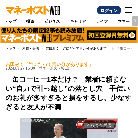
ログイン
トップ
投資
ビジネス
キャリア
ライフ
マネー
トップ
連載・著者
吉田みく「誰にだって言い分があります」
「缶コーヒー
吉田みく「誰にだって言い分があります」
2024.03.27 16:00
マネーポストWEB
「缶コーヒー1本だけ？」業者に頼まな
い“自力で引っ越し”の落とし穴 手伝い
のお礼が多すぎると損をするし、少なす
ぎると友人が不満
もっと見る
arrow_forward_ios