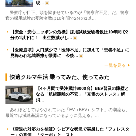
現…
警察庁が目下、頭を悩ませているのが「警察官不足」だ。警察
官の採用試験の受験者数は10年間で2分の1以…
【安全・安心ニッポンの危機】採用試験受験者数は10年間で2
分の1以下に！ 出生数減がも…
【医療崩壊】人口減少で「医師不足」に加えて「患者不足」に
見舞われ地域医療が限界に 今後…
一覧を見る
快適クルマ生活 乗ってみた、使ってみた
【4ヶ月間で受注累計6000台】BEV普及の障壁と
なる「航続距離の不安」「充電のストレス」解
消…
あれほどもてはやされていた「EV（BEV）シフト」の潮流も、
最近では減速基調になっているように見える。…
《雪道の対応力を検証》シビアな状況で実感した「フォレスタ
ー」の真価 「ターボ」と「スト…