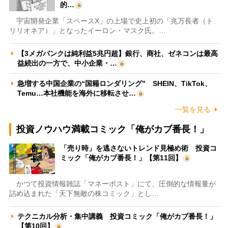
的…
宇宙開発企業「スペースX」の上場で史上初の「兆万長者（ト
リリオネア）」となったイーロン・マスク氏。…
【3メガバンクは純利益5兆円超】銀行、商社、ゼネコンは最高
益続出の一方で、中小企業・…
急増する中国企業の“国籍ロンダリング” SHEIN、TikTok、
Temu…本社機能を海外に移転させ…
一覧を見る
投資ノウハウ満載コミック「俺がカブ番長！」
「売り時」を逃さないトレンド見極め術 投資コ
ミック「俺がカブ番長！」【第11回】
かつて投資情報雑誌「マネーポスト」にて、圧倒的な情報量が
詰め込まれた「天下無敵の株コミック」とし…
テクニカル分析・集中講義 投資コミック「俺がカブ番長！」
【第10回】