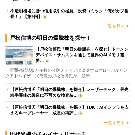
不透明相場に勝つ信用取引の極意 投資コミック「俺がカブ番
長！」【第9回】
一覧を見る
戸松信博の明日の爆騰株を探せ！
【戸松信博氏「明日の爆騰株」を探せ】トーメン
デバイス：サムスンを通じて世界のAIメモリ需
要…
新聞や雑誌など多数の金融メディアに出演するグローバルリン
クアドバイザーズ代表の戸松信博氏が、最新…
【戸松信博氏「明日の爆騰株」を探せ】レーザーテック：最先
端半導体の製造に不可欠な検査装…
【戸松信博氏「明日の爆騰株」を探せ】TDK：AIインフラを支
えるキープレーヤー 成長の再評…
一覧を見る
田代尚機のチャイナ・リサーチ