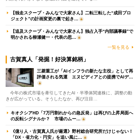
【独走スクープ・みんなで大家さん】二転三転した“成田プロ
ジェクト”の計画変更の裏で起き…
【追及スクープ・みんなで大家さん】独占入手“内部議事録”で
明かされる柳瀬健一・代表の思…
一覧を見る
古賀真人「発掘！好決算銘柄」
三菱重工が「AIインフラの新たな主役」として再
評価される気運 エヌビディアとの提携でAIデ…
今年の株式市場を牽引してきたAI・半導体関連株に、調整の動
きが広がっている。そうしたなか、再び注目…
キオクシアHD「7万円割れからの急反発」は再びの上昇局面へ
の反転シグナルか？ 市場のムー…
《億り人・古賀真人氏が厳選》野村総合研究所だけじゃない！
「DX・省力化・円安」を追い風に…