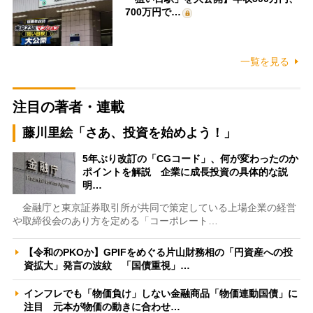
700万円で…
一覧を見る
注目の著者・連載
藤川里絵「さあ、投資を始めよう！」
5年ぶり改訂の「CGコード」、何が変わったのか
ポイントを解説 企業に成長投資の具体的な説
明…
金融庁と東京証券取引所が共同で策定している上場企業の経営
や取締役会のあり方を定める「コーポレート…
【令和のPKOか】GPIFをめぐる片山財務相の「円資産への投
資拡大」発言の波紋 「国債重視」…
インフレでも「物価負け」しない金融商品「物価連動国債」に
注目 元本が物価の動きに合わせ…