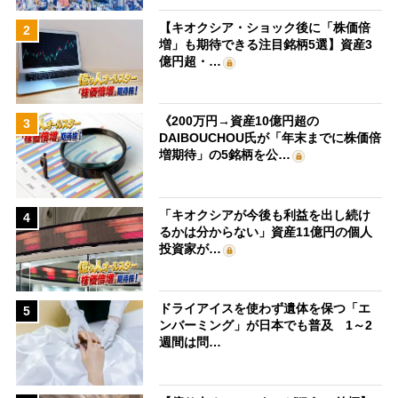
【キオクシア・ショック後に「株価倍
2
増」も期待できる注目銘柄5選】資産3
億円超・…
《200万円→資産10億円超の
3
DAIBOUCHOU氏が「年末までに株価倍
増期待」の5銘柄を公…
「キオクシアが今後も利益を出し続け
4
るかは分からない」資産11億円の個人
投資家が…
ドライアイスを使わず遺体を保つ「エ
5
ンバーミング」が日本でも普及 1～2
週間は問…