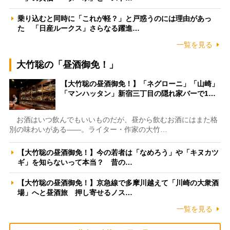
乗り込むと同時に「これが軽？」と戸惑うのには理由があっ
た 「日産ルークス」さらなる躍進…
一覧を見る
大竹聡の「昼酒御免！」
【大竹聡の昼酒御免！】「ネグローニ」「山崎」
「マンハッタン」新宿三丁目の隠れ家バーで1…
お酒はいつ飲んでもいいものだが、昼から飲むお酒にはまた格
別の味わいがある――。ライター・作家の大竹…
【大竹聡の昼酒御免！】今の若者は「なめろう」や「キヌカツ
ギ」を知らないって本当？ 昔の…
【大竹聡の昼酒御免！】京急線で多摩川越えて「川崎の大衆酒
場」へと昼酒旅 押し寄せるノス…
一覧を見る