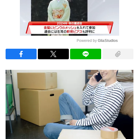
Powered by 
GliaStudios
Mute