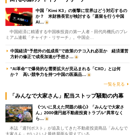
中国「Kimi K3」の衝撃に世界はどう対応するの
か？ 米財務長官が検討する「蒸留を行う中国
AI…
中国経済に精通する中国株投資の第一人者・田代尚機氏のプレ
ミアム連載「チャイナ・リサーチ」。中国企…
中国経済“予想外の低成長”で政策のテコ入れ必至か 経済運営
方針の修正で成長加速が予想さ…
“AI革命”で爆発的な需要拡大が見込まれる「CXO」とは何
か？ 高い競争力を持つ中国の医薬品…
一覧を見る
「みんなで大家さん」配当ストップ騒動の内幕
《ついに見えた問題の核心》「みんなで大家さ
ん」2000億円超不動産投資トラブル“異常なく
ら…
本誌『週刊ポスト』が追及してきた不動産投資商品「みんなで
大家さん」がいよいよ最終局面を迎えている…