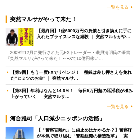
一覧を見る
突然マルサがやって来た！
【最終回】1億6000万円の負債と引き換えに手に
入れたプライスレスな経験 ｜ 突然マルサがや…
2009年12月に発行された元FXトレーダー・磯貝清明氏の著書
『突然マルサがやって来た！～FXで10億円稼い…
【第9回】もう一度FXでリベンジ！ 種銭は差し押さえを免れ
た”ヒミツのお金” ｜ 突然マルサ…
【第8回】年利はなんと14.6％！ 毎日5万円超の延滞税が積み
上がっていく ｜ 突然マルサ…
一覧を見る
河合雅司「人口減少ニッポンの活路」
【「警察官離れ」に歯止めはかかるか？】警察庁
が本気で取り組む「警察組織の構造改革」 実