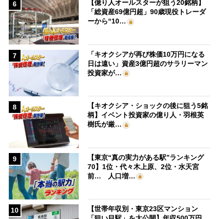
【億り人オールスターが狙う20銘柄】
6
「総資産69億円超」90歳現役トレーダ
ーから“10…
「キオクシアが再び株価10万円になる
7
日は遠い」資産3億円超のサラリーマン
投資家が…
【キオクシア・ショックの後に狙う5銘
8
柄】イベント投資家の億り人・羽根英
樹氏が厳…
【東京“真の実力がある駅”ランキング
9
70】1位・代々木上原、2位・水天宮
前… 人口増…
【世帯年収別・東京23区マンション
10
「狙い目駅」を大公開】年収500万円、