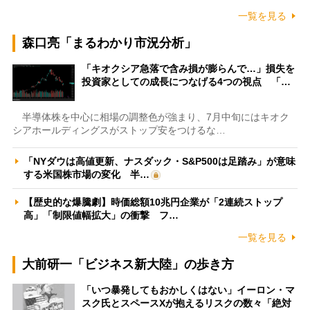
一覧を見る
森口亮「まるわかり市況分析」
「キオクシア急落で含み損が膨らんで…」損失を
投資家としての成長につなげる4つの視点 「…
半導体株を中心に相場の調整色が強まり、7月中旬にはキオク
シアホールディングスがストップ安をつけるな…
「NYダウは高値更新、ナスダック・S&P500は足踏み」が意味
する米国株市場の変化 半…
【歴史的な爆騰劇】時価総額10兆円企業が「2連続ストップ
高」「制限値幅拡大」の衝撃 フ…
一覧を見る
大前研一「ビジネス新大陸」の歩き方
「いつ暴発してもおかしくはない」イーロン・マ
スク氏とスペースXが抱えるリスクの数々「絶対