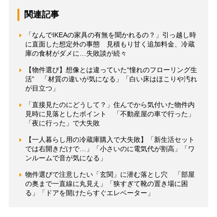
関連記事
「なんでIKEAの家具の有無を聞かれるの？」引っ越し時
に直面した想定外の事態 見積もり甘く追加料金、冷蔵
庫の食材がダメに…失敗談が続々
【物件選び】想像とは違っていた“憧れのフローリング生
活” 「材質の違いが気になる」「白い床はほこりや汚れ
が目立つ」
「直接見たのにどうして？」住んでから気付いた物件内
見時に見落としたポイント 「不動産屋の車で行った」
「夜に行った」で大失敗
【一人暮らし用の冷蔵庫購入で大失敗】「新生活セット
では右開きだけで…」「小さいのに電気代が割高」「ワ
ンルームで音が気になる」
物件選びで注意したい「玄関」に潜む落とし穴 「部屋
の奥まで一直線に丸見え」「狭すぎて靴の置き場に困
る」「ドアを開けたらすぐエレベーター」