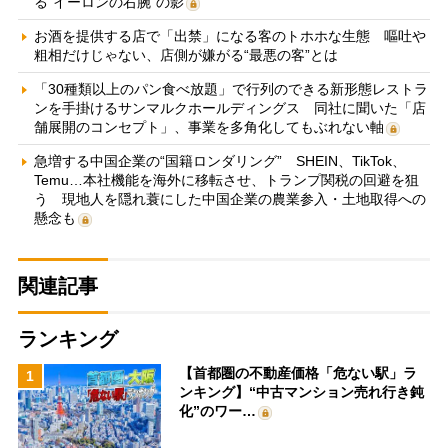
る“イーロンの右腕”の影
お酒を提供する店で「出禁」になる客のトホホな生態 嘔吐や
粗相だけじゃない、店側が嫌がる“最悪の客”とは
「30種類以上のパン食べ放題」で行列のできる新形態レストラ
ンを手掛けるサンマルクホールディングス 同社に聞いた「店
舗展開のコンセプト」、事業を多角化してもぶれない軸
急増する中国企業の“国籍ロンダリング” SHEIN、TikTok、
Temu…本社機能を海外に移転させ、トランプ関税の回避を狙
う 現地人を隠れ蓑にした中国企業の農業参入・土地取得への
懸念も
関連記事
ランキング
【首都圏の不動産価格「危ない駅」ラ
1
ンキング】“中古マンション売れ行き鈍
化”のワー…