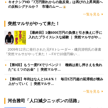
キオクシアHD「7万円割れからの急反発」は再びの上昇局面へ
の反転シグナルか？ 市場のムー…
一覧を見る
突然マルサがやって来た！
【最終回】1億6000万円の負債と引き換えに手に
入れたプライスレスな経験 ｜ 突然マルサがや…
2009年12月に発行された元FXトレーダー・磯貝清明氏の著書
『突然マルサがやって来た！～FXで10億円稼い…
【第9回】もう一度FXでリベンジ！ 種銭は差し押さえを免れ
た”ヒミツのお金” ｜ 突然マルサ…
【第8回】年利はなんと14.6％！ 毎日5万円超の延滞税が積み
上がっていく ｜ 突然マルサ…
一覧を見る
河合雅司「人口減少ニッポンの活路」