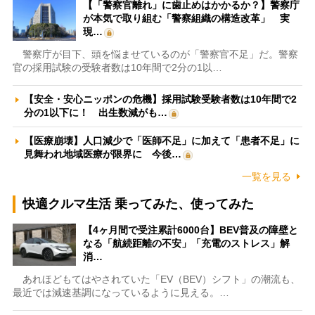
【「警察官離れ」に歯止めはかかるか？】警察庁
が本気で取り組む「警察組織の構造改革」 実
現…
警察庁が目下、頭を悩ませているのが「警察官不足」だ。警察
官の採用試験の受験者数は10年間で2分の1以…
【安全・安心ニッポンの危機】採用試験受験者数は10年間で2
分の1以下に！ 出生数減がも…
【医療崩壊】人口減少で「医師不足」に加えて「患者不足」に
見舞われ地域医療が限界に 今後…
一覧を見る
快適クルマ生活 乗ってみた、使ってみた
【4ヶ月間で受注累計6000台】BEV普及の障壁と
なる「航続距離の不安」「充電のストレス」解
消…
あれほどもてはやされていた「EV（BEV）シフト」の潮流も、
最近では減速基調になっているように見える。…