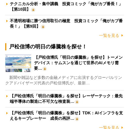
テクニカル分析・集中講義 投資コミック「俺がカブ番長！」
【第10回】
不透明相場に勝つ信用取引の極意 投資コミック「俺がカブ番
長！」【第9回】
一覧を見る
戸松信博の明日の爆騰株を探せ！
【戸松信博氏「明日の爆騰株」を探せ】トーメン
デバイス：サムスンを通じて世界のAIメモリ需
要…
新聞や雑誌など多数の金融メディアに出演するグローバルリン
クアドバイザーズ代表の戸松信博氏が、最新…
【戸松信博氏「明日の爆騰株」を探せ】レーザーテック：最先
端半導体の製造に不可欠な検査装…
【戸松信博氏「明日の爆騰株」を探せ】TDK：AIインフラを支
えるキープレーヤー 成長の再評…
一覧を見る