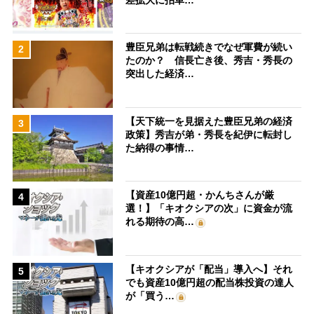
豊臣兄弟は転戦続きでなぜ軍費が続い
2
たのか？ 信長亡き後、秀吉・秀長の
突出した経済…
【天下統一を見据えた豊臣兄弟の経済
3
政策】秀吉が弟・秀長を紀伊に転封し
た納得の事情…
【資産10億円超・かんちさんが厳
4
選！】「キオクシアの次」に資金が流
れる期待の高…
【キオクシアが「配当」導入へ】それ
5
でも資産10億円超の配当株投資の達人
が「買う…