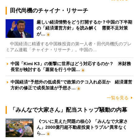
田代尚機のチャイナ・リサーチ
厳しい経済情勢をどう打開するか？中国の下半期
の「経済運営方針」を読み解く 需要不足対策
が…
中国経済に精通する中国株投資の第一人者・田代尚機氏のプレ
ミアム連載「チャイナ・リサーチ」。中国の…
中国「Kimi K3」の衝撃に世界はどう対応するのか？ 米財務
長官が検討する「蒸留を行う中国…
中国経済“予想外の低成長”で政策のテコ入れ必至か 経済運営
方針の修正で成長加速が予想さ…
一覧を見る
「みんなで大家さん」配当ストップ騒動の内幕
《ついに見えた問題の核心》「みんなで大家さ
ん」2000億円超不動産投資トラブル“異常なく
ら…