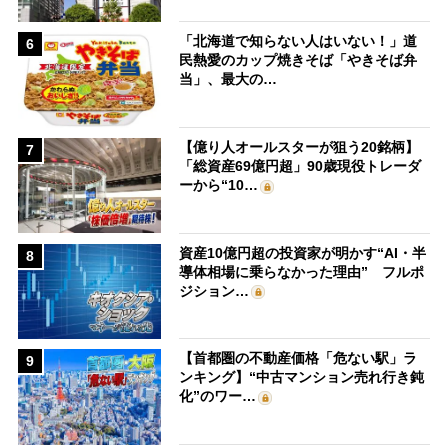
「北海道で知らない人はいない！」道
6
民熱愛のカップ焼きそば「やきそば弁
当」、最大の…
【億り人オールスターが狙う20銘柄】
7
「総資産69億円超」90歳現役トレーダ
ーから“10…
資産10億円超の投資家が明かす“AI・半
8
導体相場に乗らなかった理由” フルポ
ジション…
【首都圏の不動産価格「危ない駅」ラ
9
ンキング】“中古マンション売れ行き鈍
化”のワー…