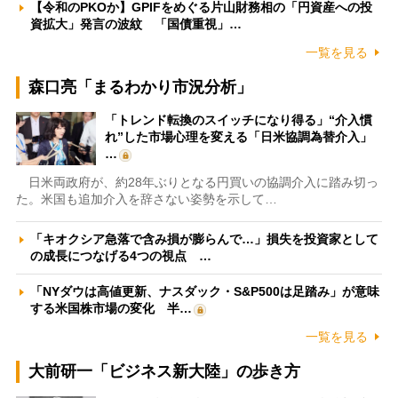
【令和のPKOか】GPIFをめぐる片山財務相の「円資産への投
資拡大」発言の波紋 「国債重視」…
一覧を見る
森口亮「まるわかり市況分析」
「トレンド転換のスイッチになり得る」“介入慣
れ”した市場心理を変える「日米協調為替介入」
…
日米両政府が、約28年ぶりとなる円買いの協調介入に踏み切っ
た。米国も追加介入を辞さない姿勢を示して…
「キオクシア急落で含み損が膨らんで…」損失を投資家として
の成長につなげる4つの視点 …
「NYダウは高値更新、ナスダック・S&P500は足踏み」が意味
する米国株市場の変化 半…
一覧を見る
大前研一「ビジネス新大陸」の歩き方