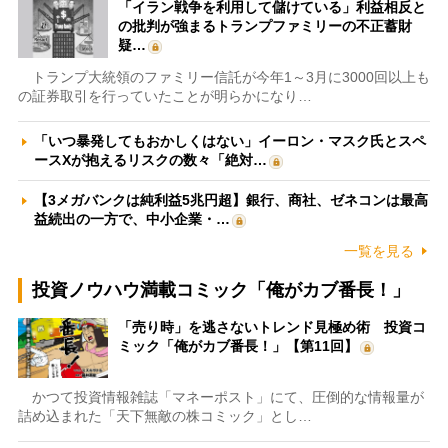
「イラン戦争を利用して儲けている」利益相反と
の批判が強まるトランプファミリーの不正蓄財
疑…
トランプ大統領のファミリー信託が今年1～3月に3000回以上も
の証券取引を行っていたことが明らかになり…
「いつ暴発してもおかしくはない」イーロン・マスク氏とスペ
ースXが抱えるリスクの数々「絶対…
【3メガバンクは純利益5兆円超】銀行、商社、ゼネコンは最高
益続出の一方で、中小企業・…
一覧を見る
投資ノウハウ満載コミック「俺がカブ番長！」
「売り時」を逃さないトレンド見極め術 投資コ
ミック「俺がカブ番長！」【第11回】
かつて投資情報雑誌「マネーポスト」にて、圧倒的な情報量が
詰め込まれた「天下無敵の株コミック」とし…