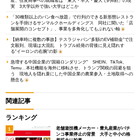
産、住友商事への就職者は「東大・早大・慶大で約6割」の現
実 3大学以外で強い大学はどこか
「30種類以上のパン食べ放題」で行列のできる新形態レストラ
ンを手掛けるサンマルクホールディングス 同社に聞いた「店
舗展開のコンセプト」、事業を多角化してもぶれない軸
【納車時に複数の事故】テスラジャパン“多額のEV補助金”で注
文殺到、現場は大混乱 トラブル続発の背後に見え隠れす
る“イーロンの右腕”の影
急増する中国企業の“国籍ロンダリング” SHEIN、TikTok、
Temu…本社機能を海外に移転させ、トランプ関税の回避を狙
う 現地人を隠れ蓑にした中国企業の農業参入・土地取得への
懸念も
関連記事
ランキング
老舗遊技機メーカー・豊丸産業がパチ
1
ンコ事業停止の背景 大手と中小の格
差拡大に拍車…