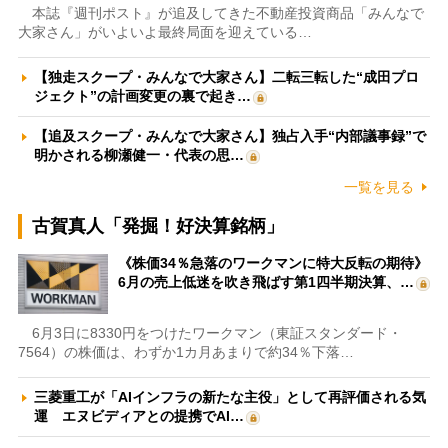
本誌『週刊ポスト』が追及してきた不動産投資商品「みんなで
大家さん」がいよいよ最終局面を迎えている…
【独走スクープ・みんなで大家さん】二転三転した“成田プロ
ジェクト”の計画変更の裏で起き…
【追及スクープ・みんなで大家さん】独占入手“内部議事録”で
明かされる柳瀬健一・代表の思…
一覧を見る
古賀真人「発掘！好決算銘柄」
《株価34％急落のワークマンに特大反転の期待》
6月の売上低迷を吹き飛ばす第1四半期決算、…
6月3日に8330円をつけたワークマン（東証スタンダード・
7564）の株価は、わずか1カ月あまりで約34％下落…
三菱重工が「AIインフラの新たな主役」として再評価される気
運 エヌビディアとの提携でAI…