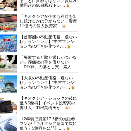
ることに変わりはない」資産20
億円超の90歳現役トレ…
「キオクシアが今後も利益を出
し続けるかは分からない」資産
11億円の個人投資家…
【首都圏の不動産価格「危ない
駅」ランキング】“中古マンシ
ョン売れ行き鈍化”のワ…
「失敗すると取り返しがつかな
い」葬儀社の手を借りない
「DIY葬」の落とし穴 素人
に…
【大阪の不動産価格「危ない
駅」ランキング】“中古マンシ
ョン売れ行き鈍化”のワー…
【キオクシア・ショックの後に
狙う5銘柄】イベント投資家の
億り人・羽根英樹氏が…
《2年弱で資産17.5倍の元証券
マンが「キオクシア急落で次に
狙う」5銘柄を公開》1…