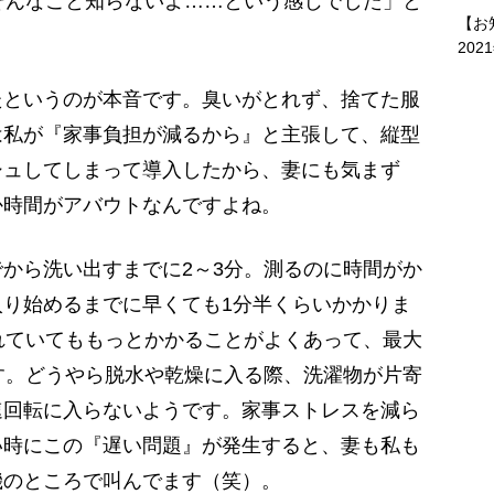
そんなこと知らないよ……という感じでした」と
【お
202
たというのが本音です。臭いがとれず、捨てた服
は私が『家事負担が減るから』と主張して、縦型
シュしてしまって導入したから、妻にも気まず
か時間がアバウトなんですよね。
から洗い出すまでに2～3分。測るのに時間がか
り始めるまでに早くても1分半くらいかかりま
れていてももっとかかることがよくあって、最大
す。どうやら脱水や乾燥に入る際、洗濯物が片寄
速回転に入らないようです。家事ストレスを減ら
い時にこの『遅い問題』が発生すると、妻も私も
機のところで叫んでます（笑）。