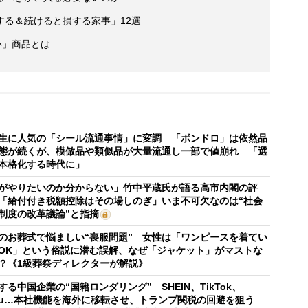
する＆続けると損する家事」12選
い」商品とは
生に人気の「シール流通事情」に変調 「ボンドロ」は依然品
態が続くが、模倣品や類似品が大量流通し一部で値崩れ 「選
本格化する時代に」
がやりたいのか分からない」竹中平蔵氏が語る高市内閣の評
「給付付き税額控除はその場しのぎ」いま不可欠なのは“社会
制度の改革議論”と指摘
のお葬式で悩ましい“喪服問題” 女性は「ワンピースを着てい
OK」という俗説に潜む誤解、なぜ「ジャケット」がマストな
？《1級葬祭ディレクターが解説》
する中国企業の“国籍ロンダリング” SHEIN、TikTok、
mu…本社機能を海外に移転させ、トランプ関税の回避を狙う