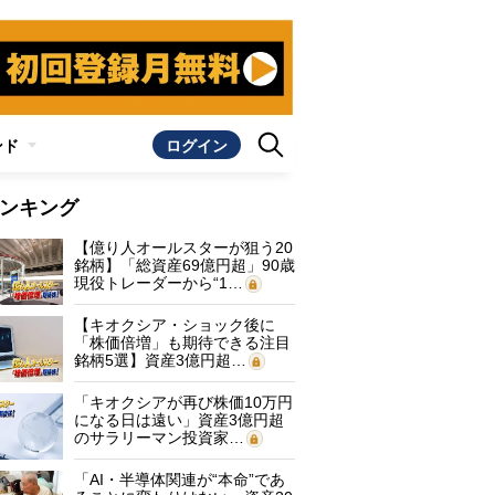
ンド
ログイン
ンキング
【億り人オールスターが狙う20
銘柄】「総資産69億円超」90歳
現役トレーダーから“1…
【キオクシア・ショック後に
「株価倍増」も期待できる注目
銘柄5選】資産3億円超…
「キオクシアが再び株価10万円
になる日は遠い」資産3億円超
のサラリーマン投資家…
「AI・半導体関連が“本命”であ