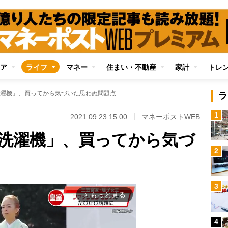
ア
ライフ
マネー
住まい・不動産
家計
トレ
濯機」、買ってから気づいた思わぬ問題点
ラ
1
2021.09.23 15:00
マネーポストWEB
洗濯機」、買ってから気づ
2
3
もっと見る
arrow_forward_ios
4