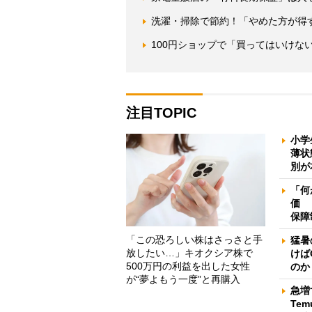
洗濯・掃除で節約！「やめた方が得
100円ショップで「買ってはいけな
注目TOPIC
小学
薄状
別が
「何
価 
保障
「この恐ろしい株はさっさと手
猛暑
放したい…」キオクシア株で
けば
500万円の利益を出した女性
のか
が“夢よもう一度”と再購入
急増
Te