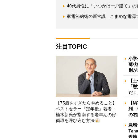
40代男性に「いつかは一戸建て」
家電節約術の新常識 こまめな電源
注目TOPIC
小学
薄状
別が
【土
「懸
だ！
【75歳をすぎたらやめること】
【納
ベストセラー『定年後』著者・
到、
楠木新氏が指南する老年期の好
の右
循環を呼び込む方法
急増
Te
現地