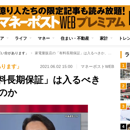
ア
ライフ
マネー
住まい・不動産
家計
トレ
言い分があります」
家電量販店の「有料長期保証」は入るべきか、入る必要ないのか
ラ
1
あります」
2021.06.02 15:00
マネーポストWEB
料長期保証」は入るべき
2
のか
3
4