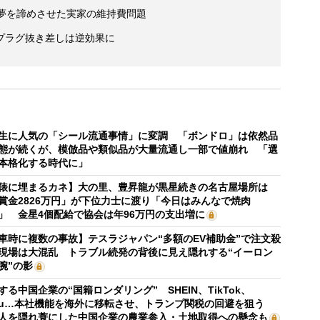
の夢を諦めさせた実家の維持費問題
プラグ抜き差しは逆効果に
生に人気の「シール流通事情」に変調 「ボンドロ」は依然品
態が続くが、模倣品や類似品が大量流通し一部で値崩れ 「選
本格化する時代に」
俵に埋まるカネ】大の里、豊昇龍が黒星続きの名古屋場所は
賞金2826万円」が下位力士に渡り「今日はみんなで焼肉
」 金星4個配給で協会は年96万円の支出増に
車時に複数の事故】テスラジャパン“多額のEV補助金”で注文殺
現場は大混乱 トラブル続発の背後に見え隠れする“イーロン
腕”の影
する中国企業の“国籍ロンダリング” SHEIN、TikTok、
mu…本社機能を海外に移転させ、トランプ関税の回避を狙う
人を隠れ蓑にした中国企業の農業参入・土地取得への懸念も