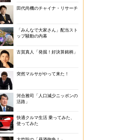
田代尚機のチャイナ・リサーチ
「みんなで大家さん」配当スト
ップ騒動の内幕
古賀真人「発掘！好決算銘柄」
突然マルサがやって来た！
河合雅司「人口減少ニッポンの
活路」
快適クルマ生活 乗ってみた、
使ってみた
大竹聡の「昼酒御免！」