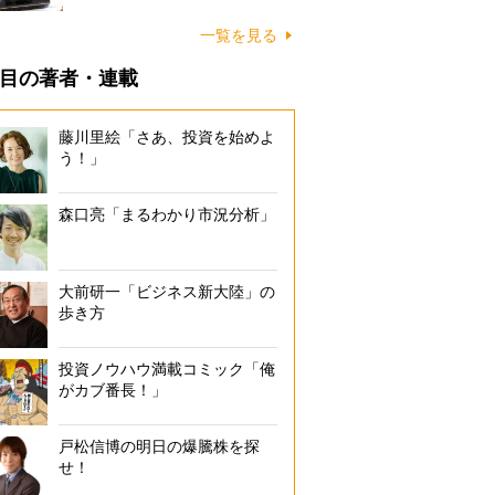
一覧を見る
目の著者・連載
藤川里絵「さあ、投資を始めよ
う！」
森口亮「まるわかり市況分析」
大前研一「ビジネス新大陸」の
歩き方
投資ノウハウ満載コミック「俺
がカブ番長！」
戸松信博の明日の爆騰株を探
せ！