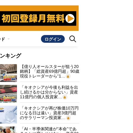
ンド
ログイン
ンキング
【億り人オールスターが狙う20
銘柄】「総資産69億円超」90歳
現役トレーダーから“1…
「キオクシアが今後も利益を出
し続けるかは分からない」資産
11億円の個人投資家…
「キオクシアが再び株価10万円
になる日は遠い」資産3億円超
のサラリーマン投資家…
「AI・半導体関連が“本命”であ