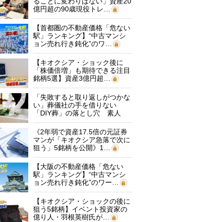
ることに変わりはない」資産20
億円超の90歳現役トレ…
【首都圏の不動産価格「危ない
駅」ランキング】“中古マンシ
ョン売れ行き鈍化”のワ…
【キオクシア・ショック後に
「株価倍増」も期待できる注目
銘柄5選】資産3億円超…
「失敗すると取り返しがつかな
い」葬儀社の手を借りない
「DIY葬」の落とし穴 素人
に…
《2年弱で資産17.5倍の元証券
マンが「キオクシア急落で次に
狙う」5銘柄を公開》1…
【大阪の不動産価格「危ない
駅」ランキング】“中古マンシ
ョン売れ行き鈍化”のワー…
【キオクシア・ショックの後に
狙う5銘柄】イベント投資家の
億り人・羽根英樹氏が…