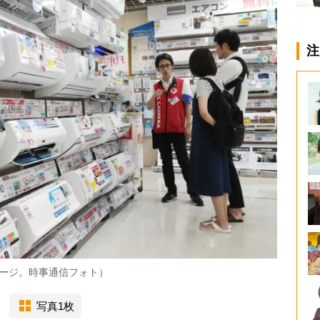
注
メージ。時事通信フォト）
写真1枚