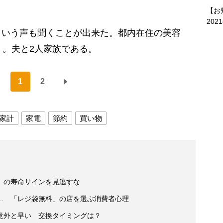
【お
202
いう声も聞くことが出来た。都内在住の美容
）。夫と2人家族である。
1
2
家計
家電
節約
買い物
」の寿命サインを見逃すな
… 「レジ袋無料」の店を選ぶ消費者心理
意外と早い 交換タイミングは？