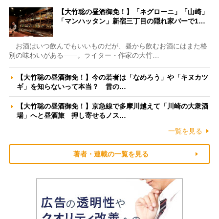
【大竹聡の昼酒御免！】「ネグローニ」「山崎」
「マンハッタン」新宿三丁目の隠れ家バーで1…
お酒はいつ飲んでもいいものだが、昼から飲むお酒にはまた格
別の味わいがある――。ライター・作家の大竹…
【大竹聡の昼酒御免！】今の若者は「なめろう」や「キヌカツ
ギ」を知らないって本当？ 昔の…
【大竹聡の昼酒御免！】京急線で多摩川越えて「川崎の大衆酒
場」へと昼酒旅 押し寄せるノス…
一覧を見る
著者・連載の一覧を見る