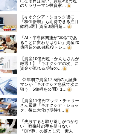
になる日は遠い」資産3億円超
のサラリーマン投資家…
【キオクシア・ショック後に
「株価倍増」も期待できる注目
銘柄5選】資産3億円超…
「AI・半導体関連が“本命”であ
ることに変わりはない」資産20
億円超の90歳現役トレ…
【資産10億円超・かんちさんが
厳選！】「キオクシアの次」に
資金が流れる期待の…
《2年弱で資産17.5倍の元証券
マンが「キオクシア急落で次に
狙う」5銘柄を公開》1…
【資産11億円マック・チェリー
さん厳選「キオクシア・ショッ
ク」後に大化け期待4…
「失敗すると取り返しがつかな
い」葬儀社の手を借りない
「DIY葬」の落とし穴 素人