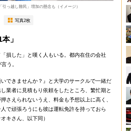
は「引っ越し難民」増加の懸念も（イメージ）
写真2枚
1本」
「損した」と嘆く人もいる。都内在住の会社
が言う。
願いできませんか？』と大学のサークルで一緒だ
越し業者に見積もり依頼をしたところ、繁忙期と
が押さえられないうえ、料金も予想以上に高く、
一人で頑張ろうにも彼は運転免許を持っておら
ナオキさん、以下同）