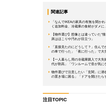
関連記事
「なんでIKEAの家具の有無を聞か
く追加料金、冷蔵庫の食材がダメに
【物件選び】想像とは違っていた“
床はほこりや汚れが目立つ」
「直接見たのにどうして？」住んで
の車で行った」「夜に行った」で大
【一人暮らし用の冷蔵庫購入で大失
代が割高」「ワンルームで音が気に
物件選びで注意したい「玄関」に潜
の置き場に困る」「ドアを開けたら
注目TOPIC