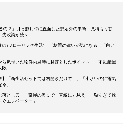
れるの？」引っ越し時に直面した想定外の事態 見積もり甘
…失敗談が続々
憧れのフローリング生活” 「材質の違いが気になる」「白い
から気付いた物件内見時に見落としたポイント 「不動産屋
失敗
敗】「新生活セットでは右開きだけで…」「小さいのに電気
なる」
む落とし穴 「部屋の奥まで一直線に丸見え」「狭すぎて靴
すぐエレベーター」