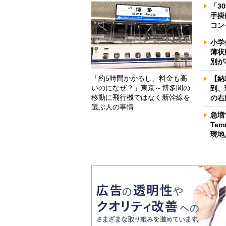
「3
手掛
コン
小学
薄状
別が
「約5時間かかるし、料金も高
【納
いのになぜ？」東京～博多間の
到、
移動に飛行機ではなく新幹線を
の右
選ぶ人の事情
急増
Te
現地