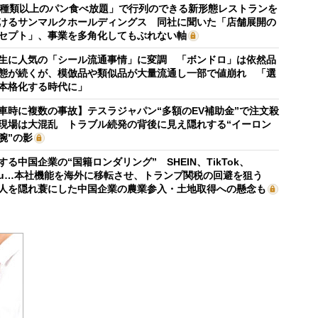
0種類以上のパン食べ放題」で行列のできる新形態レストランを
けるサンマルクホールディングス 同社に聞いた「店舗展開の
セプト」、事業を多角化してもぶれない軸
生に人気の「シール流通事情」に変調 「ボンドロ」は依然品
態が続くが、模倣品や類似品が大量流通し一部で値崩れ 「選
本格化する時代に」
車時に複数の事故】テスラジャパン“多額のEV補助金”で注文殺
現場は大混乱 トラブル続発の背後に見え隠れする“イーロン
腕”の影
する中国企業の“国籍ロンダリング” SHEIN、TikTok、
mu…本社機能を海外に移転させ、トランプ関税の回避を狙う
人を隠れ蓑にした中国企業の農業参入・土地取得への懸念も