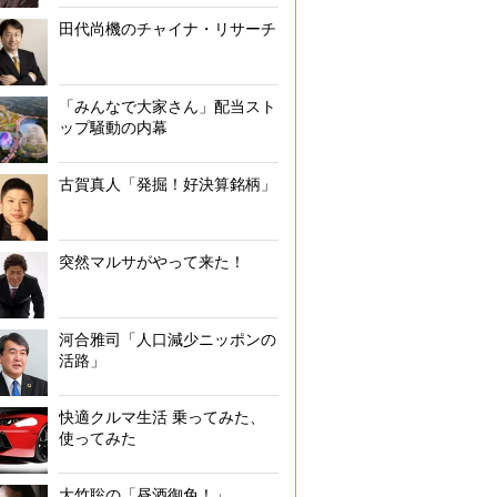
田代尚機のチャイナ・リサーチ
「みんなで大家さん」配当スト
ップ騒動の内幕
古賀真人「発掘！好決算銘柄」
突然マルサがやって来た！
河合雅司「人口減少ニッポンの
活路」
快適クルマ生活 乗ってみた、
使ってみた
大竹聡の「昼酒御免！」