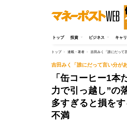
トップ
投資
ビジネス
キャリ
トップ
連載・著者
吉田みく「誰にだって
吉田みく「誰にだって言い分が
「缶コーヒー1本
力で引っ越し”の
多すぎると損をす
不満