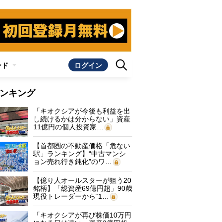
ンド
ログイン
ンキング
「キオクシアが今後も利益を出
し続けるかは分からない」資産
11億円の個人投資家…
【首都圏の不動産価格「危ない
駅」ランキング】“中古マンシ
ョン売れ行き鈍化”のワ…
【億り人オールスターが狙う20
銘柄】「総資産69億円超」90歳
現役トレーダーから“1…
「キオクシアが再び株価10万円