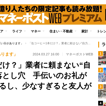
ア
ライフ
マネー
住まい・不動産
家計
トレ
言い分があります」
「缶コーヒー1本だけ？」業者に頼まない“自力で引っ越し”の落とし穴 手伝いのお礼が多すぎると損をするし、少なすぎると友人が不満
ラ
1
あります」
2024.03.27 16:00
マネーポストWEB
だけ？」業者に頼まない“自
2
落とし穴 手伝いのお礼が
るし、少なすぎると友人が
3
4