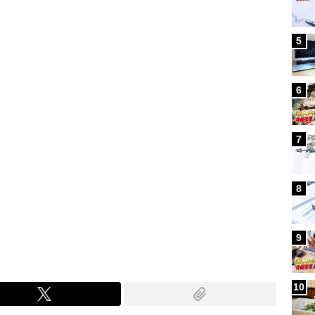
Loaded
:
100.00%
/
5
6
7
8
9
10