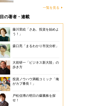
に…
一覧を見る
目の著者・連載
藤川里絵「さあ、投資を始めよ
う！」
森口亮「まるわかり市況分析」
大前研一「ビジネス新大陸」の
歩き方
投資ノウハウ満載コミック「俺
がカブ番長！」
戸松信博の明日の爆騰株を探
せ！