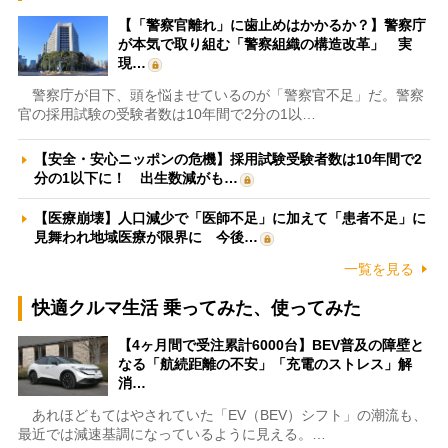
【「警察官離れ」に歯止めはかかるか？】警察庁
が本気で取り組む「警察組織の構造改革」 実
現…
警察庁が目下、頭を悩ませているのが「警察官不足」だ。警察
官の採用試験の受験者数は10年間で2分の1以…
【安全・安心ニッポンの危機】採用試験受験者数は10年間で2
分の1以下に！ 出生数減がも…
【医療崩壊】人口減少で「医師不足」に加えて「患者不足」に
見舞われ地域医療が限界に 今後…
一覧を見る
快適クルマ生活 乗ってみた、使ってみた
【4ヶ月間で受注累計6000台】BEV普及の障壁と
なる「航続距離の不安」「充電のストレス」解
消…
あれほどもてはやされていた「EV（BEV）シフト」の潮流も、
最近では減速基調になっているように見える。…