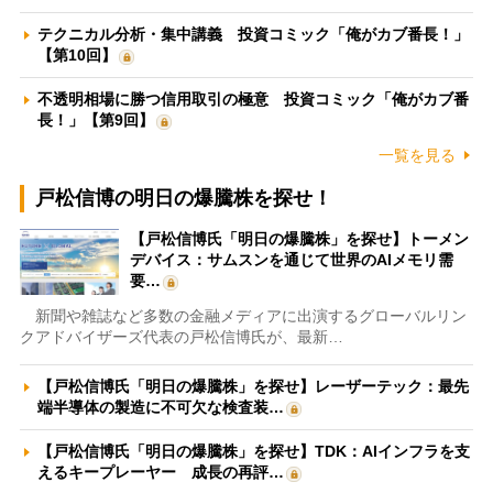
テクニカル分析・集中講義 投資コミック「俺がカブ番長！」
【第10回】
不透明相場に勝つ信用取引の極意 投資コミック「俺がカブ番
長！」【第9回】
一覧を見る
戸松信博の明日の爆騰株を探せ！
【戸松信博氏「明日の爆騰株」を探せ】トーメン
デバイス：サムスンを通じて世界のAIメモリ需
要…
新聞や雑誌など多数の金融メディアに出演するグローバルリン
クアドバイザーズ代表の戸松信博氏が、最新…
【戸松信博氏「明日の爆騰株」を探せ】レーザーテック：最先
端半導体の製造に不可欠な検査装…
【戸松信博氏「明日の爆騰株」を探せ】TDK：AIインフラを支
えるキープレーヤー 成長の再評…