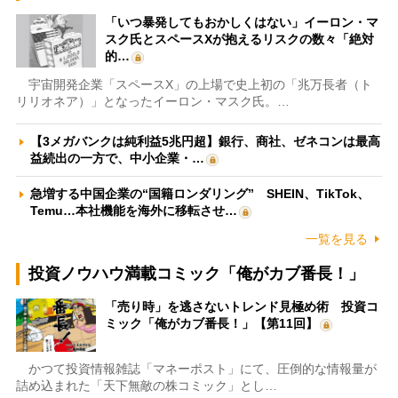
「いつ暴発してもおかしくはない」イーロン・マ
スク氏とスペースXが抱えるリスクの数々「絶対
的…
宇宙開発企業「スペースX」の上場で史上初の「兆万長者（ト
リリオネア）」となったイーロン・マスク氏。…
【3メガバンクは純利益5兆円超】銀行、商社、ゼネコンは最高
益続出の一方で、中小企業・…
急増する中国企業の“国籍ロンダリング” SHEIN、TikTok、
Temu…本社機能を海外に移転させ…
一覧を見る
投資ノウハウ満載コミック「俺がカブ番長！」
「売り時」を逃さないトレンド見極め術 投資コ
ミック「俺がカブ番長！」【第11回】
かつて投資情報雑誌「マネーポスト」にて、圧倒的な情報量が
詰め込まれた「天下無敵の株コミック」とし…