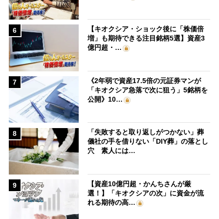
【キオクシア・ショック後に「株価倍
6
増」も期待できる注目銘柄5選】資産3
億円超・…
《2年弱で資産17.5倍の元証券マンが
7
「キオクシア急落で次に狙う」5銘柄を
公開》10…
「失敗すると取り返しがつかない」葬
8
儀社の手を借りない「DIY葬」の落とし
穴 素人には…
【資産10億円超・かんちさんが厳
9
選！】「キオクシアの次」に資金が流
れる期待の高…