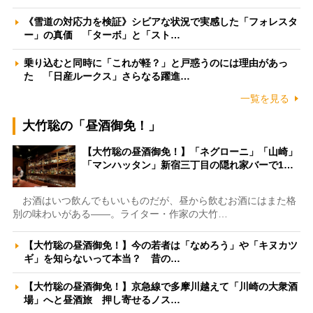
《雪道の対応力を検証》シビアな状況で実感した「フォレスタ
ー」の真価 「ターボ」と「スト…
乗り込むと同時に「これが軽？」と戸惑うのには理由があっ
た 「日産ルークス」さらなる躍進…
一覧を見る
大竹聡の「昼酒御免！」
【大竹聡の昼酒御免！】「ネグローニ」「山崎」
「マンハッタン」新宿三丁目の隠れ家バーで1…
お酒はいつ飲んでもいいものだが、昼から飲むお酒にはまた格
別の味わいがある――。ライター・作家の大竹…
【大竹聡の昼酒御免！】今の若者は「なめろう」や「キヌカツ
ギ」を知らないって本当？ 昔の…
【大竹聡の昼酒御免！】京急線で多摩川越えて「川崎の大衆酒
場」へと昼酒旅 押し寄せるノス…