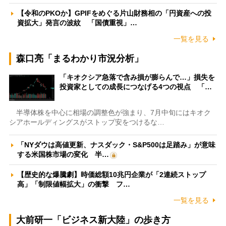
【令和のPKOか】GPIFをめぐる片山財務相の「円資産への投
資拡大」発言の波紋 「国債重視」…
一覧を見る
森口亮「まるわかり市況分析」
「キオクシア急落で含み損が膨らんで…」損失を
投資家としての成長につなげる4つの視点 「…
半導体株を中心に相場の調整色が強まり、7月中旬にはキオク
シアホールディングスがストップ安をつけるな…
「NYダウは高値更新、ナスダック・S&P500は足踏み」が意味
する米国株市場の変化 半…
【歴史的な爆騰劇】時価総額10兆円企業が「2連続ストップ
高」「制限値幅拡大」の衝撃 フ…
一覧を見る
大前研一「ビジネス新大陸」の歩き方