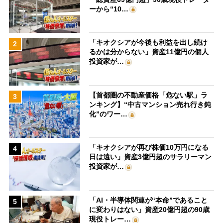
ーから“10…
「キオクシアが今後も利益を出し続け
2
るかは分からない」資産11億円の個人
投資家が…
【首都圏の不動産価格「危ない駅」ラ
3
ンキング】“中古マンション売れ行き鈍
化”のワー…
「キオクシアが再び株価10万円になる
4
日は遠い」資産3億円超のサラリーマン
投資家が…
「AI・半導体関連が“本命”であること
5
に変わりはない」資産20億円超の90歳
現役トレー…