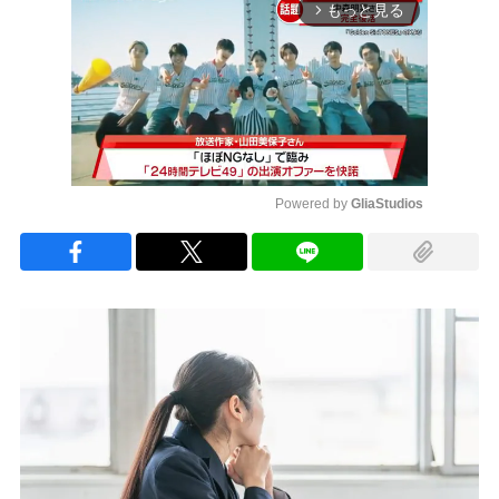
もっと見る
arrow_forward_ios
Powered by 
GliaStudios
Mute