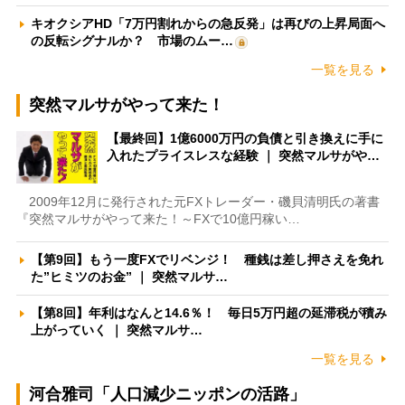
キオクシアHD「7万円割れからの急反発」は再びの上昇局面へ
の反転シグナルか？ 市場のムー…
一覧を見る
突然マルサがやって来た！
【最終回】1億6000万円の負債と引き換えに手に
入れたプライスレスな経験 ｜ 突然マルサがや…
2009年12月に発行された元FXトレーダー・磯貝清明氏の著書
『突然マルサがやって来た！～FXで10億円稼い…
【第9回】もう一度FXでリベンジ！ 種銭は差し押さえを免れ
た”ヒミツのお金” ｜ 突然マルサ…
【第8回】年利はなんと14.6％！ 毎日5万円超の延滞税が積み
上がっていく ｜ 突然マルサ…
一覧を見る
河合雅司「人口減少ニッポンの活路」