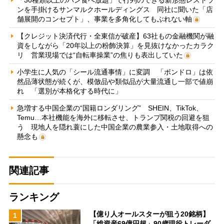
ンを手掛けるサンマルクホールディングス 同社に聞いた「店
舗展開のコンセプト」、事業を多角化してもぶれない軸
【クレジット決済代行・全東信が破産】63社もの金融機関が融
資をしながら「20年以上の粉飾決算」を見抜けなかったカラク
リ 営業現場では“自転車操業”の焦りも表出していた
小学生に人気の「シール流通事情」に変調 「ボンドロ」は依
然品薄状態が続くが、模倣品や類似品が大量流通し一部で値崩
れ 「選別が本格化する時代に」
急増する中国企業の“国籍ロンダリング” SHEIN、TikTok、
Temu…本社機能を海外に移転させ、トランプ関税の回避を狙
う 現地人を隠れ蓑にした中国企業の農業参入・土地取得への
懸念も
関連記事
ランキング
【億り人オールスターが狙う20銘柄】
1
「総資産69億円超」90歳現役トレーダ