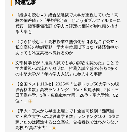
関連記事
《続きを読む→》総合型選抜で大学が重視していた「高
校の偏差値」×「平均評定値」というダブルフィルターに
異変 指導要領改訂で学力と評定の相関が崩れ頭を抱え
る大学も
《さらに読む→》高校授業料無償化が引き起こす公立・
私立高校の地殻変動 学力中位層以下はなぜ経済負担が
あっても私立高校へ流れるのか
文部科学省が「推薦入試でも学力試験を認めた」ことで
学力重視への流れが鮮明に 推薦入試全盛の時代に多く
の中堅大学が「年内学力入試」に参入する事情
【全国ベスト110校】2025年「世界トップ50大学への現
役合格者数」高校ランキング 1位・広尾学園、2位・三
田国際科学、3位・広島叡智学園、26位・聖光学院、52
位・…
【東大・京大から早慶上理まで】全国高校別「難関国
立・私立大学への現役進学者数」ランキング100 1位に
輝いたのは躍進する公立高校、合格者数ではわからない
高校の“真の実力”…