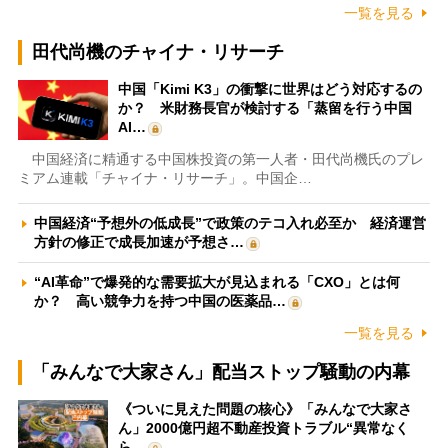
一覧を見る
田代尚機のチャイナ・リサーチ
中国「Kimi K3」の衝撃に世界はどう対応するの
か？ 米財務長官が検討する「蒸留を行う中国
AI…
中国経済に精通する中国株投資の第一人者・田代尚機氏のプレ
ミアム連載「チャイナ・リサーチ」。中国企…
中国経済“予想外の低成長”で政策のテコ入れ必至か 経済運営
方針の修正で成長加速が予想さ…
“AI革命”で爆発的な需要拡大が見込まれる「CXO」とは何
か？ 高い競争力を持つ中国の医薬品…
一覧を見る
「みんなで大家さん」配当ストップ騒動の内幕
《ついに見えた問題の核心》「みんなで大家さ
ん」2000億円超不動産投資トラブル“異常なく
ら…