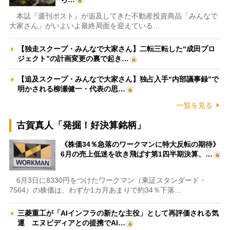
本誌『週刊ポスト』が追及してきた不動産投資商品「みんなで
大家さん」がいよいよ最終局面を迎えている…
【独走スクープ・みんなで大家さん】二転三転した“成田プロ
ジェクト”の計画変更の裏で起き…
【追及スクープ・みんなで大家さん】独占入手“内部議事録”で
明かされる柳瀬健一・代表の思…
一覧を見る
古賀真人「発掘！好決算銘柄」
《株価34％急落のワークマンに特大反転の期待》
6月の売上低迷を吹き飛ばす第1四半期決算、…
6月3日に8330円をつけたワークマン（東証スタンダード・
7564）の株価は、わずか1カ月あまりで約34％下落…
三菱重工が「AIインフラの新たな主役」として再評価される気
運 エヌビディアとの提携でAI…