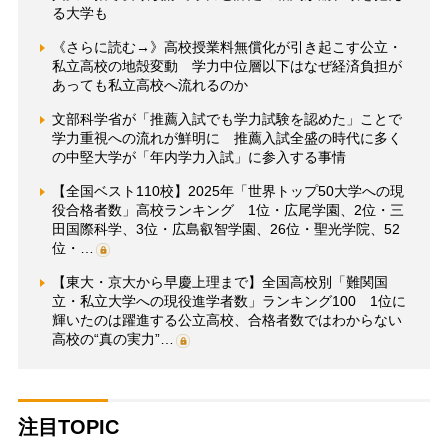
る大学も
《さらに読む→》高校授業料無償化が引き起こす公立・
私立高校の地殻変動 学力中位層以下はなぜ経済負担が
あっても私立高校へ流れるのか
文部科学省が「推薦入試でも学力試験を認めた」ことで
学力重視への流れが鮮明に 推薦入試全盛の時代に多く
の中堅大学が「年内学力入試」に参入する事情
【全国ベスト110校】2025年「世界トップ50大学への現
役合格者数」高校ランキング 1位・広尾学園、2位・三
田国際科学、3位・広島叡智学園、26位・聖光学院、52
位・…
【東大・京大から早慶上理まで】全国高校別「難関国
立・私立大学への現役進学者数」ランキング100 1位に
輝いたのは躍進する公立高校、合格者数ではわからない
高校の“真の実力”…
注目TOPIC