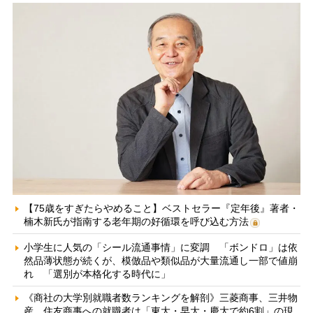
【75歳をすぎたらやめること】ベストセラー『定年後』著者・
楠木新氏が指南する老年期の好循環を呼び込む方法
小学生に人気の「シール流通事情」に変調 「ボンドロ」は依
然品薄状態が続くが、模倣品や類似品が大量流通し一部で値崩
れ 「選別が本格化する時代に」
《商社の大学別就職者数ランキングを解剖》三菱商事、三井物
産、住友商事への就職者は「東大・早大・慶大で約6割」の現