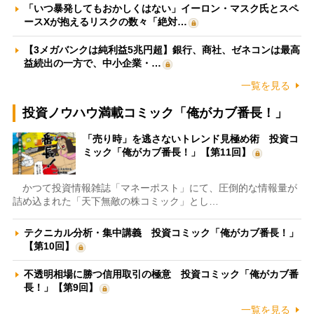
「いつ暴発してもおかしくはない」イーロン・マスク氏とスペ
ースXが抱えるリスクの数々「絶対…
【3メガバンクは純利益5兆円超】銀行、商社、ゼネコンは最高
益続出の一方で、中小企業・…
一覧を見る
投資ノウハウ満載コミック「俺がカブ番長！」
「売り時」を逃さないトレンド見極め術 投資コ
ミック「俺がカブ番長！」【第11回】
かつて投資情報雑誌「マネーポスト」にて、圧倒的な情報量が
詰め込まれた「天下無敵の株コミック」とし…
テクニカル分析・集中講義 投資コミック「俺がカブ番長！」
【第10回】
不透明相場に勝つ信用取引の極意 投資コミック「俺がカブ番
長！」【第9回】
一覧を見る