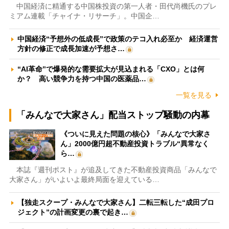
中国経済に精通する中国株投資の第一人者・田代尚機氏のプレ
ミアム連載「チャイナ・リサーチ」。中国企…
中国経済“予想外の低成長”で政策のテコ入れ必至か 経済運営
方針の修正で成長加速が予想さ…
“AI革命”で爆発的な需要拡大が見込まれる「CXO」とは何
か？ 高い競争力を持つ中国の医薬品…
一覧を見る
「みんなで大家さん」配当ストップ騒動の内幕
《ついに見えた問題の核心》「みんなで大家さ
ん」2000億円超不動産投資トラブル“異常なく
ら…
本誌『週刊ポスト』が追及してきた不動産投資商品「みんなで
大家さん」がいよいよ最終局面を迎えている…
【独走スクープ・みんなで大家さん】二転三転した“成田プロ
ジェクト”の計画変更の裏で起き…