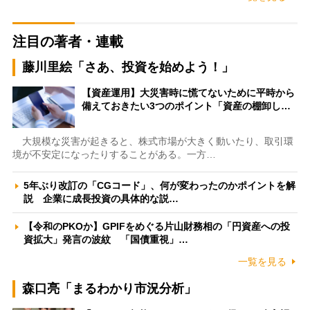
注目の著者・連載
藤川里絵「さあ、投資を始めよう！」
【資産運用】大災害時に慌てないために平時から
備えておきたい3つのポイント「資産の棚卸し…
大規模な災害が起きると、株式市場が大きく動いたり、取引環
境が不安定になったりすることがある。一方…
5年ぶり改訂の「CGコード」、何が変わったのかポイントを解
説 企業に成長投資の具体的な説…
【令和のPKOか】GPIFをめぐる片山財務相の「円資産への投
資拡大」発言の波紋 「国債重視」…
一覧を見る
森口亮「まるわかり市況分析」