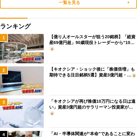
一覧を見る
ランキング
【億り人オールスターが狙う20銘柄】「総資
1
産69億円超」90歳現役トレーダーから“10…
【キオクシア・ショック後に「株価倍増」も
2
期待できる注目銘柄5選】資産3億円超・…
「キオクシアが再び株価10万円になる日は遠
3
い」資産3億円超のサラリーマン投資家が…
「AI・半導体関連が“本命”であることに変わ
4