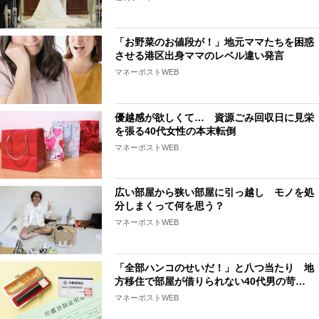
「お野菜のお値段が！」地元ママたちを困惑
させる港区出身ママのレベル違い発言
マネーポストWEB
優越感が欲しくて… 資源ごみ回収日に見栄
を張る40代女性の本末転倒
マネーポストWEB
広い部屋から狭い部屋に引っ越し モノを処
分しまくって何を思う？
マネーポストWEB
「全部ハンコのせいだ！」と八つ当たり 地
方移住で部屋が借りられない40代男の苛…
マネーポストWEB