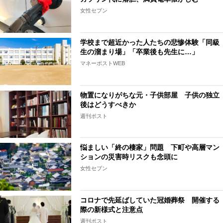
女性セブン
学校まで超近かった人たちの悲惨体験「同級
生の溜まり場」「卒業後も先生に…」
マネーポストWEB
物置になりがちな元・子供部屋 子供の独立
後はどうすべきか
週刊ポスト
悩ましい「終の棲家」問題 下町や高層マン
ションの災害時リスクも念頭に
女性セブン
コロナで先延ばしていた冠婚葬祭 開催する
際の新様式と注意点
週刊ポスト