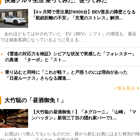
快適クルマ生活 乗ってみた、使ってみた
【4ヶ月間で受注累計6000台】BEV普及の障壁となる
「航続距離の不安」「充電のストレス」解消…
あれほどもてはやされていた「EV（BEV）シフト」の潮流も、最近
では減速基調になっているように見える。…
《雪道の対応力を検証》シビアな状況で実感した「フォレスター」
の真価 「ターボ」と「スト…
乗り込むと同時に「これが軽？」と戸惑うのには理由があった
「日産ルークス」さらなる躍進…
一覧を見る
大竹聡の「昼酒御免！」
【大竹聡の昼酒御免！】「ネグローニ」「山崎」「マ
ンハッタン」新宿三丁目の隠れ家バーで1…
お酒はいつ飲んでもいいものだが、昼から飲むお酒にはまた格別の味
わいがある――。ライター・作家の大竹…