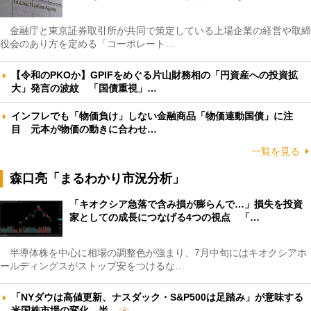
金融庁と東京証券取引所が共同で策定している上場企業の経営や取締
役会のあり方を定める「コーポレート…
【令和のPKOか】GPIFをめぐる片山財務相の「円資産への投資拡
大」発言の波紋 「国債重視」…
インフレでも「物価負け」しない金融商品「物価連動国債」に注
目 元本が物価の動きに合わせ…
一覧を見る
森口亮「まるわかり市況分析」
「キオクシア急落で含み損が膨らんで…」損失を投資
家としての成長につなげる4つの視点 「…
半導体株を中心に相場の調整色が強まり、7月中旬にはキオクシアホ
ールディングスがストップ安をつけるな…
「NYダウは高値更新、ナスダック・S&P500は足踏み」が意味する
米国株市場の変化 半…