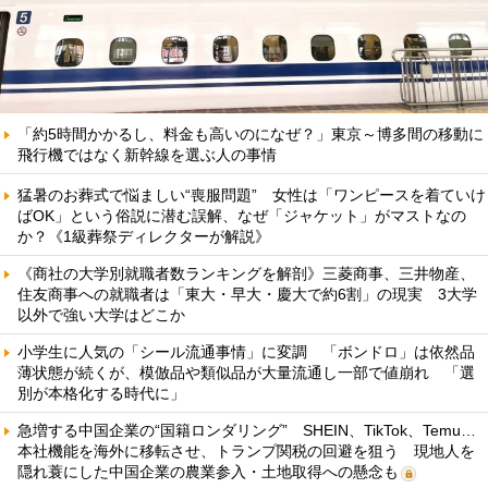
「約5時間かかるし、料金も高いのになぜ？」東京～博多間の移動に
飛行機ではなく新幹線を選ぶ人の事情
猛暑のお葬式で悩ましい“喪服問題” 女性は「ワンピースを着ていけ
ばOK」という俗説に潜む誤解、なぜ「ジャケット」がマストなの
か？《1級葬祭ディレクターが解説》
《商社の大学別就職者数ランキングを解剖》三菱商事、三井物産、
住友商事への就職者は「東大・早大・慶大で約6割」の現実 3大学
以外で強い大学はどこか
小学生に人気の「シール流通事情」に変調 「ボンドロ」は依然品
薄状態が続くが、模倣品や類似品が大量流通し一部で値崩れ 「選
別が本格化する時代に」
急増する中国企業の“国籍ロンダリング” SHEIN、TikTok、Temu…
本社機能を海外に移転させ、トランプ関税の回避を狙う 現地人を
隠れ蓑にした中国企業の農業参入・土地取得への懸念も