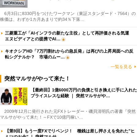
6月3日に8330円をつけたワークマン（東証スタンダード・7564）の
株価は、わずか1カ月あまりで約34％下落…
三菱重工が「AIインフラの新たな主役」として再評価される気運
エヌビディアとの提携でAI…
キオクシアHD「7万円割れからの急反発」は再びの上昇局面への反
転シグナルか？ 市場のムー…
一覧を見る
突然マルサがやって来た！
【最終回】1億6000万円の負債と引き換えに手に入れた
プライスレスな経験 ｜ 突然マルサがや…
2009年12月に発行された元FXトレーダー・磯貝清明氏の著書『突然
マルサがやって来た！～FXで10億円稼い…
【第9回】もう一度FXでリベンジ！ 種銭は差し押さえを免れた”ヒ
ミツのお金” ｜ 突然マルサ…