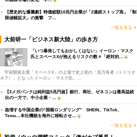
【歴史的な爆騰劇】時価総額10兆円企業が「2連続ストップ高」「制
限値幅拡大」の衝撃 フ…
一覧を見る
大前研一「ビジネス新大陸」の歩き方
「いつ暴発してもおかしくはない」イーロン・マスク
氏とスペースXが抱えるリスクの数々「絶対的…
宇宙開発企業「スペースX」の上場で史上初の「兆万長者（トリリオ
ネア）」となったイーロン・マスク氏。…
【3メガバンクは純利益5兆円超】銀行、商社、ゼネコンは最高益続
出の一方で、中小企業・…
急増する中国企業の“国籍ロンダリング” SHEIN、TikTok、
Temu…本社機能を海外に移転させ…
一覧を見る