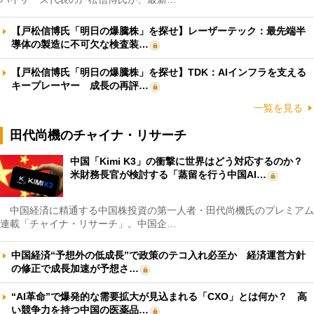
【戸松信博氏「明日の爆騰株」を探せ】レーザーテック：最先端半
導体の製造に不可欠な検査装…
【戸松信博氏「明日の爆騰株」を探せ】TDK：AIインフラを支える
キープレーヤー 成長の再評…
一覧を見る
田代尚機のチャイナ・リサーチ
中国「Kimi K3」の衝撃に世界はどう対応するのか？
米財務長官が検討する「蒸留を行う中国AI…
中国経済に精通する中国株投資の第一人者・田代尚機氏のプレミアム
連載「チャイナ・リサーチ」。中国企…
中国経済“予想外の低成長”で政策のテコ入れ必至か 経済運営方針
の修正で成長加速が予想さ…
“AI革命”で爆発的な需要拡大が見込まれる「CXO」とは何か？ 高
い競争力を持つ中国の医薬品…