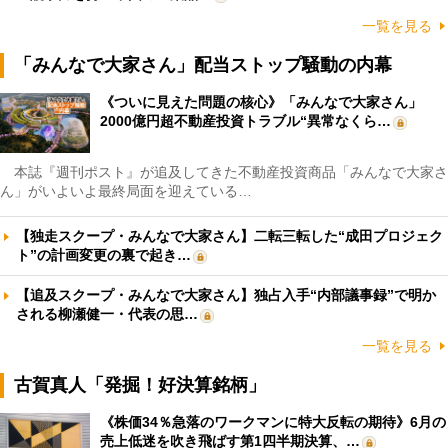
一覧を見る
「みんなで大家さん」配当ストップ騒動の内幕
《ついに見えた問題の核心》「みんなで大家さん」
2000億円超不動産投資トラブル“異常なくら…
本誌『週刊ポスト』が追及してきた不動産投資商品「みんなで大家さ
ん」がいよいよ最終局面を迎えている…
【独走スクープ・みんなで大家さん】二転三転した“成田プロジェク
ト”の計画変更の裏で起き…
【追及スクープ・みんなで大家さん】独占入手“内部議事録”で明か
される柳瀬健一・代表の思…
一覧を見る
古賀真人「発掘！好決算銘柄」
《株価34％急落のワークマンに特大反転の期待》6月の
売上低迷を吹き飛ばす第1四半期決算、…