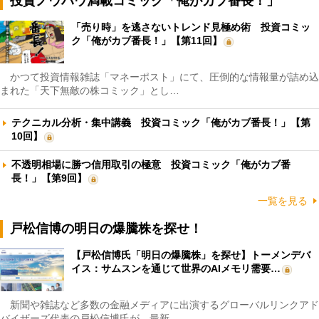
投資ノウハウ満載コミック「俺がカブ番長！」
「売り時」を逃さないトレンド見極め術 投資コミッ
ク「俺がカブ番長！」【第11回】
かつて投資情報雑誌「マネーポスト」にて、圧倒的な情報量が詰め込
まれた「天下無敵の株コミック」とし…
テクニカル分析・集中講義 投資コミック「俺がカブ番長！」【第
10回】
不透明相場に勝つ信用取引の極意 投資コミック「俺がカブ番
長！」【第9回】
一覧を見る
戸松信博の明日の爆騰株を探せ！
【戸松信博氏「明日の爆騰株」を探せ】トーメンデバ
イス：サムスンを通じて世界のAIメモリ需要…
新聞や雑誌など多数の金融メディアに出演するグローバルリンクアド
バイザーズ代表の戸松信博氏が、最新…