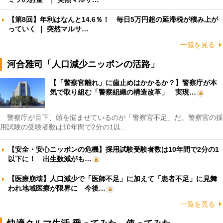
【第8回】年利はなんと14.6％！ 毎日5万円超の延滞税が積み上が
っていく ｜ 突然マルサ…
一覧を見る
河合雅司「人口減少ニッポンの活路」
【「警察官離れ」に歯止めはかかるか？】警察庁が本
気で取り組む「警察組織の構造改革」 実現…
警察庁が目下、頭を悩ませているのが「警察官不足」だ。警察官の採
用試験の受験者数は10年間で2分の1以…
【安全・安心ニッポンの危機】採用試験受験者数は10年間で2分の1
以下に！ 出生数減がも…
【医療崩壊】人口減少で「医師不足」に加えて「患者不足」に見舞
われ地域医療が限界に 今後…
一覧を見る