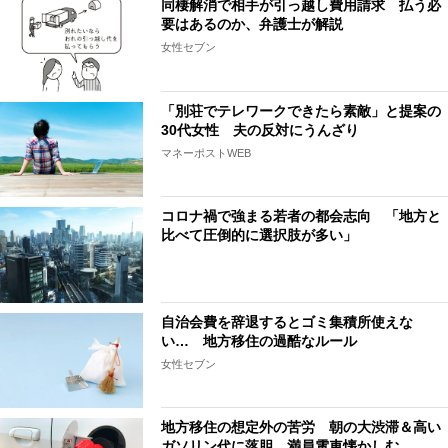
同棲解消で相手が引っ越し費用請求 払う必
要はあるのか、弁護士が解説
女性セブン
「別荘でテレワークできたら素敵」と提案の
30代女性 夫の反対にうんざり
マネーポストWEB
コロナ禍で強まる若者の都会志向 「地方と
比べて圧倒的に選択肢が多い」
自治会費を辞退するとゴミ集積所使えな
い… 地方移住の過酷なルール
女性セブン
地方移住の想定外の苦労 朝の大渋滞＆高い
ガソリン代に落胆、満員電車懐かしむ