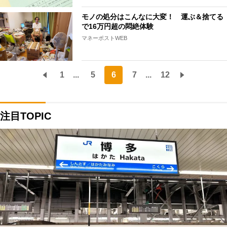
モノの処分はこんなに大変！ 運ぶ＆捨てる
で16万円超の悶絶体験
マネーポストWEB
1
...
5
6
7
...
12
注目TOPIC