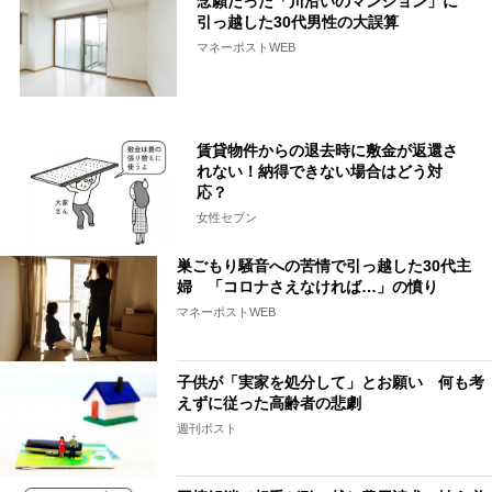
念願だった「川沿いのマンション」に
引っ越した30代男性の大誤算
マネーポストWEB
賃貸物件からの退去時に敷金が返還さ
れない！納得できない場合はどう対
応？
女性セブン
巣ごもり騒音への苦情で引っ越した30代主
婦 「コロナさえなければ…」の憤り
マネーポストWEB
子供が「実家を処分して」とお願い 何も考
えずに従った高齢者の悲劇
週刊ポスト