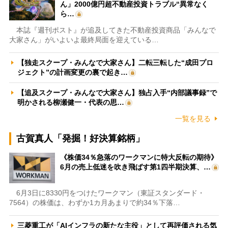
ん」2000億円超不動産投資トラブル“異常なく
ら…
本誌『週刊ポスト』が追及してきた不動産投資商品「みんなで
大家さん」がいよいよ最終局面を迎えている…
【独走スクープ・みんなで大家さん】二転三転した“成田プロ
ジェクト”の計画変更の裏で起き…
【追及スクープ・みんなで大家さん】独占入手“内部議事録”で
明かされる柳瀬健一・代表の思…
一覧を見る
古賀真人「発掘！好決算銘柄」
《株価34％急落のワークマンに特大反転の期待》
6月の売上低迷を吹き飛ばす第1四半期決算、…
6月3日に8330円をつけたワークマン（東証スタンダード・
7564）の株価は、わずか1カ月あまりで約34％下落…
三菱重工が「AIインフラの新たな主役」として再評価される気