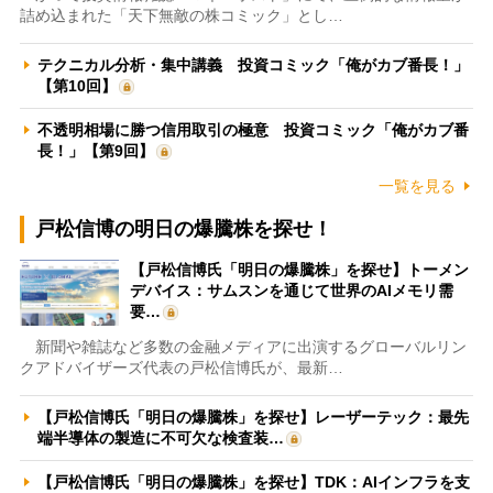
詰め込まれた「天下無敵の株コミック」とし…
テクニカル分析・集中講義 投資コミック「俺がカブ番長！」
【第10回】
不透明相場に勝つ信用取引の極意 投資コミック「俺がカブ番
長！」【第9回】
一覧を見る
戸松信博の明日の爆騰株を探せ！
【戸松信博氏「明日の爆騰株」を探せ】トーメン
デバイス：サムスンを通じて世界のAIメモリ需
要…
新聞や雑誌など多数の金融メディアに出演するグローバルリン
クアドバイザーズ代表の戸松信博氏が、最新…
【戸松信博氏「明日の爆騰株」を探せ】レーザーテック：最先
端半導体の製造に不可欠な検査装…
【戸松信博氏「明日の爆騰株」を探せ】TDK：AIインフラを支