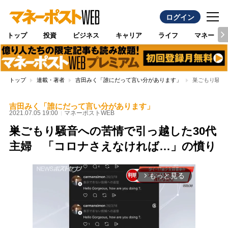
ログイン
トップ
投資
ビジネス
キャリア
ライフ
マネー
トップ
連載・著者
吉田みく「誰にだって言い分があります」
巣ごもり騒音
吉田みく「誰にだって言い分があります」
2021.07.05 19:00
マネーポストWEB
巣ごもり騒音への苦情で引っ越した30代
主婦 「コロナさえなければ…」の憤り
もっと見る
arrow_forward_ios