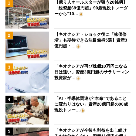
【億り人オールスターが狙う20銘柄】
1
「総資産69億円超」90歳現役トレーダ
ーから“10…
【キオクシア・ショック後に「株価倍
2
増」も期待できる注目銘柄5選】資産3
億円超・…
「キオクシアが再び株価10万円になる
3
日は遠い」資産3億円超のサラリーマン
投資家が…
「AI・半導体関連が“本命”であること
4
に変わりはない」資産20億円超の90歳
現役トレー…
「キオクシアが今後も利益を出し続け
5