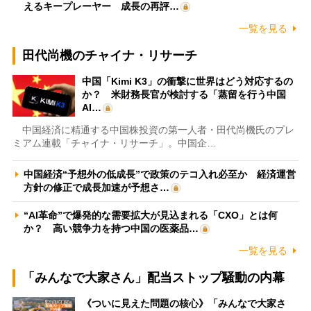
えるキープレーヤー 成長の再評…
一覧を見る
田代尚機のチャイナ・リサーチ
中国「Kimi K3」の衝撃に世界はどう対応するの
か？ 米財務長官が検討する「蒸留を行う中国
AI…
中国経済に精通する中国株投資の第一人者・田代尚機氏のプレ
ミアム連載「チャイナ・リサーチ」。中国企…
中国経済“予想外の低成長”で政策のテコ入れ必至か 経済運営
方針の修正で成長加速が予想さ…
“AI革命”で爆発的な需要拡大が見込まれる「CXO」とは何
か？ 高い競争力を持つ中国の医薬品…
一覧を見る
「みんなで大家さん」配当ストップ騒動の内幕
《ついに見えた問題の核心》「みんなで大家さ