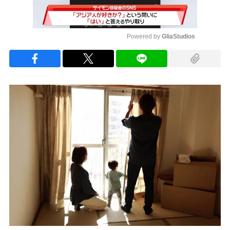
Powered by 
GliaStudios
Mute