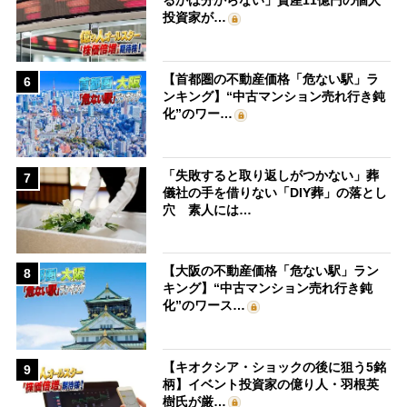
るかは分からない」資産11億円の個人
投資家が…
【首都圏の不動産価格「危ない駅」ラ
6
ンキング】“中古マンション売れ行き鈍
化”のワー…
「失敗すると取り返しがつかない」葬
7
儀社の手を借りない「DIY葬」の落とし
穴 素人には…
【大阪の不動産価格「危ない駅」ラン
8
キング】“中古マンション売れ行き鈍
化”のワース…
【キオクシア・ショックの後に狙う5銘
9
柄】イベント投資家の億り人・羽根英
樹氏が厳…