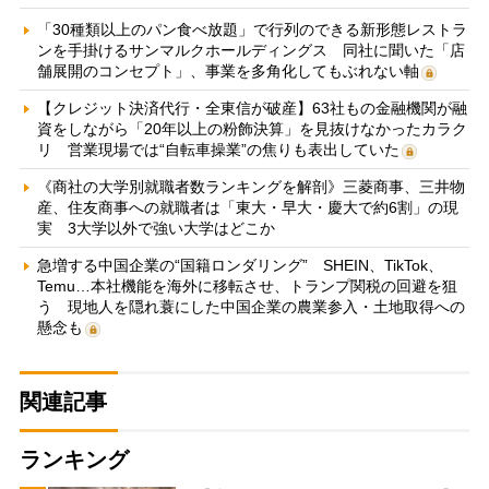
「30種類以上のパン食べ放題」で行列のできる新形態レストラ
ンを手掛けるサンマルクホールディングス 同社に聞いた「店
舗展開のコンセプト」、事業を多角化してもぶれない軸
【クレジット決済代行・全東信が破産】63社もの金融機関が融
資をしながら「20年以上の粉飾決算」を見抜けなかったカラク
リ 営業現場では“自転車操業”の焦りも表出していた
《商社の大学別就職者数ランキングを解剖》三菱商事、三井物
産、住友商事への就職者は「東大・早大・慶大で約6割」の現
実 3大学以外で強い大学はどこか
急増する中国企業の“国籍ロンダリング” SHEIN、TikTok、
Temu…本社機能を海外に移転させ、トランプ関税の回避を狙
う 現地人を隠れ蓑にした中国企業の農業参入・土地取得への
懸念も
関連記事
ランキング