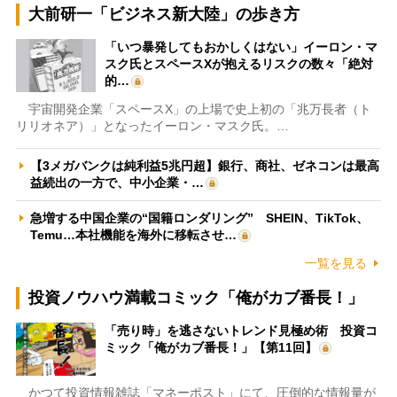
大前研一「ビジネス新大陸」の歩き方
「いつ暴発してもおかしくはない」イーロン・マ
スク氏とスペースXが抱えるリスクの数々「絶対
的…
宇宙開発企業「スペースX」の上場で史上初の「兆万長者（ト
リリオネア）」となったイーロン・マスク氏。…
【3メガバンクは純利益5兆円超】銀行、商社、ゼネコンは最高
益続出の一方で、中小企業・…
急増する中国企業の“国籍ロンダリング” SHEIN、TikTok、
Temu…本社機能を海外に移転させ…
一覧を見る
投資ノウハウ満載コミック「俺がカブ番長！」
「売り時」を逃さないトレンド見極め術 投資コ
ミック「俺がカブ番長！」【第11回】
かつて投資情報雑誌「マネーポスト」にて、圧倒的な情報量が