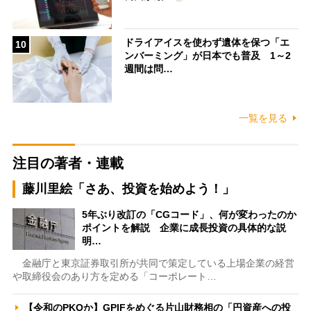
ドライアイスを使わず遺体を保つ「エ
10
ンバーミング」が日本でも普及 1～2
週間は問…
一覧を見る
注目の著者・連載
藤川里絵「さあ、投資を始めよう！」
5年ぶり改訂の「CGコード」、何が変わったのか
ポイントを解説 企業に成長投資の具体的な説
明…
金融庁と東京証券取引所が共同で策定している上場企業の経営
や取締役会のあり方を定める「コーポレート…
【令和のPKOか】GPIFをめぐる片山財務相の「円資産への投