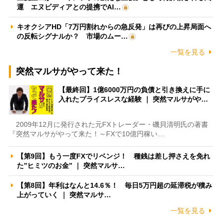
運 エヌビディアとの提携でAI…
キオクシアHD「7万円割れからの急反発」は再びの上昇局面へ
の反転シグナルか？ 市場のムー…
一覧を見る
突然マルサがやって来た！
【最終回】1億6000万円の負債と引き換えに手に
入れたプライスレスな経験 ｜ 突然マルサがや…
2009年12月に発行された元FXトレーダー・磯貝清明氏の著書
『突然マルサがやって来た！～FXで10億円稼い…
【第9回】もう一度FXでリベンジ！ 種銭は差し押さえを免れ
た”ヒミツのお金” ｜ 突然マルサ…
【第8回】年利はなんと14.6％！ 毎日5万円超の延滞税が積み
上がっていく ｜ 突然マルサ…
一覧を見る