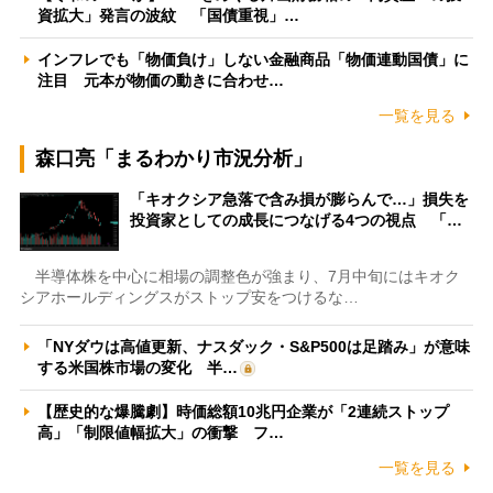
資拡大」発言の波紋 「国債重視」…
インフレでも「物価負け」しない金融商品「物価連動国債」に
注目 元本が物価の動きに合わせ…
一覧を見る
森口亮「まるわかり市況分析」
「キオクシア急落で含み損が膨らんで…」損失を
投資家としての成長につなげる4つの視点 「…
半導体株を中心に相場の調整色が強まり、7月中旬にはキオク
シアホールディングスがストップ安をつけるな…
「NYダウは高値更新、ナスダック・S&P500は足踏み」が意味
する米国株市場の変化 半…
【歴史的な爆騰劇】時価総額10兆円企業が「2連続ストップ
高」「制限値幅拡大」の衝撃 フ…
一覧を見る