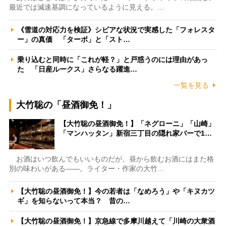
最近では減速基調になっているように見える。…
《雪道の対応力を検証》シビアな状況で実感した「フォレスタ
ー」の真価 「ターボ」と「スト…
乗り込むと同時に「これが軽？」と戸惑うのには理由があっ
た 「日産ルークス」さらなる躍進…
一覧を見る
大竹聡の「昼酒御免！」
【大竹聡の昼酒御免！】「ネグローニ」「山崎」
「マンハッタン」新宿三丁目の隠れ家バーで1…
お酒はいつ飲んでもいいものだが、昼から飲むお酒にはまた格
別の味わいがある――。ライター・作家の大竹…
【大竹聡の昼酒御免！】今の若者は「なめろう」や「キヌカツ
ギ」を知らないって本当？ 昔の…
【大竹聡の昼酒御免！】京急線で多摩川越えて「川崎の大衆酒