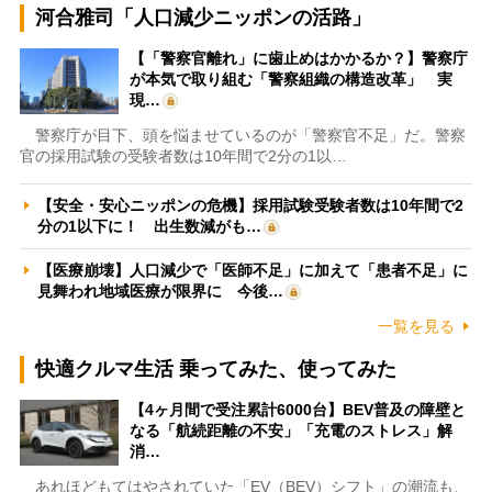
河合雅司「人口減少ニッポンの活路」
【「警察官離れ」に歯止めはかかるか？】警察庁
が本気で取り組む「警察組織の構造改革」 実
現…
警察庁が目下、頭を悩ませているのが「警察官不足」だ。警察
官の採用試験の受験者数は10年間で2分の1以…
【安全・安心ニッポンの危機】採用試験受験者数は10年間で2
分の1以下に！ 出生数減がも…
【医療崩壊】人口減少で「医師不足」に加えて「患者不足」に
見舞われ地域医療が限界に 今後…
一覧を見る
快適クルマ生活 乗ってみた、使ってみた
【4ヶ月間で受注累計6000台】BEV普及の障壁と
なる「航続距離の不安」「充電のストレス」解
消…
あれほどもてはやされていた「EV（BEV）シフト」の潮流も、