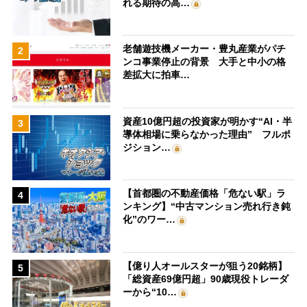
れる期待の高…
老舗遊技機メーカー・豊丸産業がパチ
2
ンコ事業停止の背景 大手と中小の格
差拡大に拍車…
資産10億円超の投資家が明かす“AI・半
3
導体相場に乗らなかった理由” フルポ
ジション…
【首都圏の不動産価格「危ない駅」ラ
4
ンキング】“中古マンション売れ行き鈍
化”のワー…
【億り人オールスターが狙う20銘柄】
5
「総資産69億円超」90歳現役トレーダ
ーから“10…