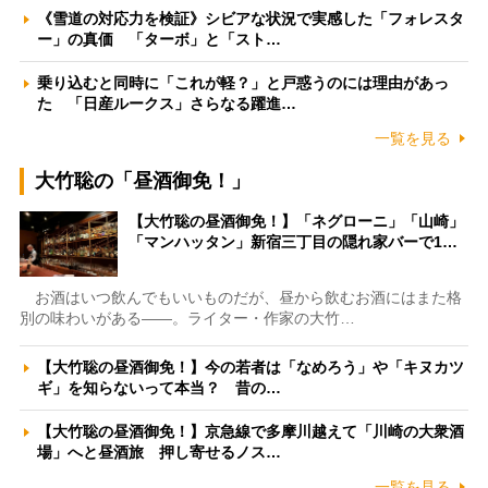
《雪道の対応力を検証》シビアな状況で実感した「フォレスタ
ー」の真価 「ターボ」と「スト…
乗り込むと同時に「これが軽？」と戸惑うのには理由があっ
た 「日産ルークス」さらなる躍進…
一覧を見る
大竹聡の「昼酒御免！」
【大竹聡の昼酒御免！】「ネグローニ」「山崎」
「マンハッタン」新宿三丁目の隠れ家バーで1…
お酒はいつ飲んでもいいものだが、昼から飲むお酒にはまた格
別の味わいがある――。ライター・作家の大竹…
【大竹聡の昼酒御免！】今の若者は「なめろう」や「キヌカツ
ギ」を知らないって本当？ 昔の…
【大竹聡の昼酒御免！】京急線で多摩川越えて「川崎の大衆酒
場」へと昼酒旅 押し寄せるノス…
一覧を見る