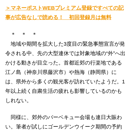
＞マネーポストWEBプレミアム登録ですべての記
事が広告なしで読める！ 初回登録月は無料
＊ ＊ ＊
地域や期間を拡大した3度目の緊急事態宣言が発
令される中、先の大型連休では対象地域の“外”へ出
かける動きが目立った。首都近郊の行楽地である
江ノ島（神奈川県藤沢市）や熱海（静岡県）に
は、県外から多くの観光客が訪れていたようだ。1
年以上続く自粛生活の疲れも影響しているのかも
しれない。
同様に、郊外のバーベキュー会場も連日大賑わ
い。筆者が試しにゴールデンウイーク期間の予約