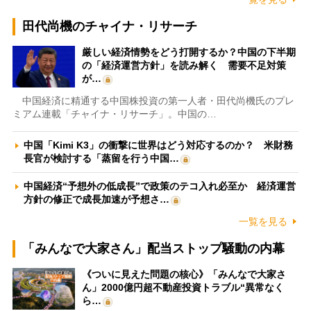
田代尚機のチャイナ・リサーチ
厳しい経済情勢をどう打開するか？中国の下半期
の「経済運営方針」を読み解く 需要不足対策
が…
中国経済に精通する中国株投資の第一人者・田代尚機氏のプレ
ミアム連載「チャイナ・リサーチ」。中国の…
中国「Kimi K3」の衝撃に世界はどう対応するのか？ 米財務
長官が検討する「蒸留を行う中国…
中国経済“予想外の低成長”で政策のテコ入れ必至か 経済運営
方針の修正で成長加速が予想さ…
一覧を見る
「みんなで大家さん」配当ストップ騒動の内幕
《ついに見えた問題の核心》「みんなで大家さ
ん」2000億円超不動産投資トラブル“異常なく
ら…