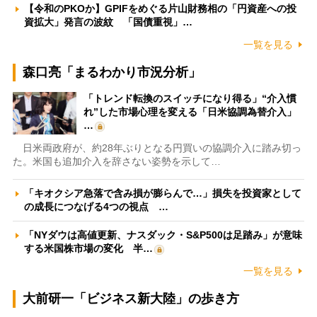
【令和のPKOか】GPIFをめぐる片山財務相の「円資産への投
資拡大」発言の波紋 「国債重視」…
一覧を見る
森口亮「まるわかり市況分析」
「トレンド転換のスイッチになり得る」“介入慣
れ”した市場心理を変える「日米協調為替介入」
…
日米両政府が、約28年ぶりとなる円買いの協調介入に踏み切っ
た。米国も追加介入を辞さない姿勢を示して…
「キオクシア急落で含み損が膨らんで…」損失を投資家として
の成長につなげる4つの視点 …
「NYダウは高値更新、ナスダック・S&P500は足踏み」が意味
する米国株市場の変化 半…
一覧を見る
大前研一「ビジネス新大陸」の歩き方