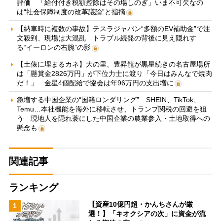
評価 「給付付き税額控除はその場しのぎ」いま不可欠なの
は“社会保障制度の改革議論”と指摘
【納車時に複数の事故】テスラジャパン“多額のEV補助金”で注
文殺到、現場は大混乱 トラブル続発の背後に見え隠れす
る“イーロンの右腕”の影
【土俵に埋まるカネ】大の里、豊昇龍が黒星続きの名古屋場所
は「懸賞金2826万円」が下位力士に渡り「今日はみんなで焼肉
だ！」 金星4個配給で協会は年96万円の支出増に
急増する中国企業の“国籍ロンダリング” SHEIN、TikTok、
Temu…本社機能を海外に移転させ、トランプ関税の回避を狙
う 現地人を隠れ蓑にした中国企業の農業参入・土地取得への
懸念も
関連記事
ランキング
【資産10億円超・かんちさんが厳
1
選！】「キオクシアの次」に資金が流