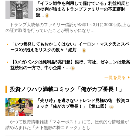
「イラン戦争を利用して儲けている」利益相反と
の批判が強まるトランプファミリーの不正蓄財
疑…
トランプ大統領のファミリー信託が今年1～3月に3000回以上も
の証券取引を行っていたことが明らかになり…
「いつ暴発してもおかしくはない」イーロン・マスク氏とスペ
ースXが抱えるリスクの数々「絶対…
【3メガバンクは純利益5兆円超】銀行、商社、ゼネコンは最高
益続出の一方で、中小企業・…
一覧を見る
投資ノウハウ満載コミック「俺がカブ番長！」
「売り時」を逃さないトレンド見極め術 投資コ
ミック「俺がカブ番長！」【第11回】
かつて投資情報雑誌「マネーポスト」にて、圧倒的な情報量が
詰め込まれた「天下無敵の株コミック」とし…