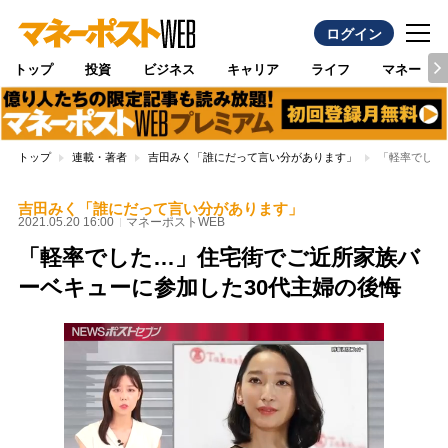
ログイン
トップ
投資
ビジネス
キャリア
ライフ
マネー
トップ
連載・著者
吉田みく「誰にだって言い分があります」
「軽率でした
吉田みく「誰にだって言い分があります」
2021.05.20 16:00
マネーポストWEB
「軽率でした…」住宅街でご近所家族バ
ーベキューに参加した30代主婦の後悔