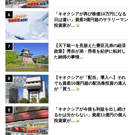
「キオクシアが再び株価10万円になる
6
日は遠い」資産3億円超のサラリーマン
投資家が…
【天下統一を見据えた豊臣兄弟の経済
7
政策】秀吉が弟・秀長を紀伊に転封し
た納得の事情…
【キオクシアが「配当」導入へ】それ
8
でも資産10億円超の配当株投資の達人
が「買う…
「キオクシアが今後も利益を出し続け
9
るかは分からない」資産11億円の個人
投資家が…