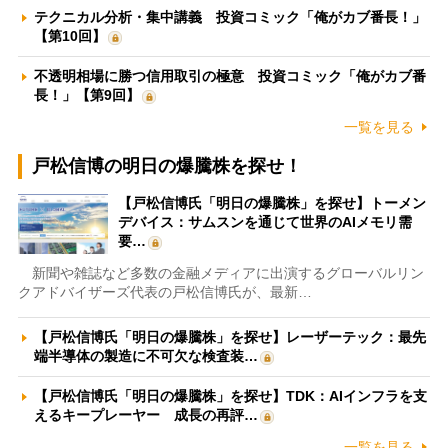
テクニカル分析・集中講義 投資コミック「俺がカブ番長！」
【第10回】
不透明相場に勝つ信用取引の極意 投資コミック「俺がカブ番
長！」【第9回】
一覧を見る
戸松信博の明日の爆騰株を探せ！
【戸松信博氏「明日の爆騰株」を探せ】トーメン
デバイス：サムスンを通じて世界のAIメモリ需
要…
新聞や雑誌など多数の金融メディアに出演するグローバルリン
クアドバイザーズ代表の戸松信博氏が、最新…
【戸松信博氏「明日の爆騰株」を探せ】レーザーテック：最先
端半導体の製造に不可欠な検査装…
【戸松信博氏「明日の爆騰株」を探せ】TDK：AIインフラを支
えるキープレーヤー 成長の再評…
一覧を見る