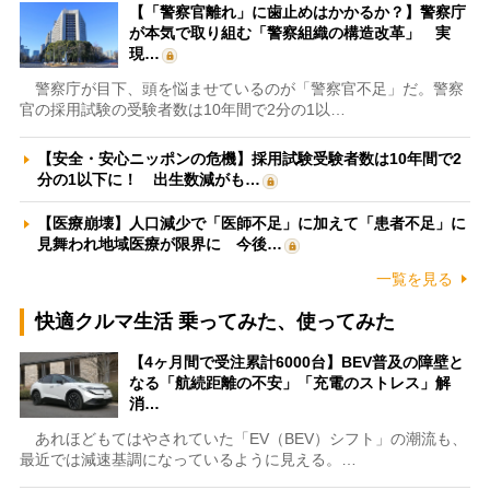
【「警察官離れ」に歯止めはかかるか？】警察庁
が本気で取り組む「警察組織の構造改革」 実
現…
警察庁が目下、頭を悩ませているのが「警察官不足」だ。警察
官の採用試験の受験者数は10年間で2分の1以…
【安全・安心ニッポンの危機】採用試験受験者数は10年間で2
分の1以下に！ 出生数減がも…
【医療崩壊】人口減少で「医師不足」に加えて「患者不足」に
見舞われ地域医療が限界に 今後…
一覧を見る
快適クルマ生活 乗ってみた、使ってみた
【4ヶ月間で受注累計6000台】BEV普及の障壁と
なる「航続距離の不安」「充電のストレス」解
消…
あれほどもてはやされていた「EV（BEV）シフト」の潮流も、
最近では減速基調になっているように見える。…