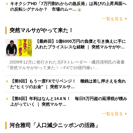
キオクシアHD「7万円割れからの急反発」は再びの上昇局面へ
の反転シグナルか？ 市場のムー…
一覧を見る
突然マルサがやって来た！
【最終回】1億6000万円の負債と引き換えに手に
入れたプライスレスな経験 ｜ 突然マルサがや…
2009年12月に発行された元FXトレーダー・磯貝清明氏の著書
『突然マルサがやって来た！～FXで10億円稼い…
【第9回】もう一度FXでリベンジ！ 種銭は差し押さえを免れ
た”ヒミツのお金” ｜ 突然マルサ…
【第8回】年利はなんと14.6％！ 毎日5万円超の延滞税が積み
上がっていく ｜ 突然マルサ…
一覧を見る
河合雅司「人口減少ニッポンの活路」