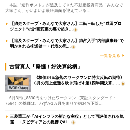
本誌『週刊ポスト』が追及してきた不動産投資商品「みんなで
大家さん」がいよいよ最終局面を迎えている…
【独走スクープ・みんなで大家さん】二転三転した“成田プロ
ジェクト”の計画変更の裏で起き…
【追及スクープ・みんなで大家さん】独占入手“内部議事録”で
明かされる柳瀬健一・代表の思…
一覧を見る
古賀真人「発掘！好決算銘柄」
《株価34％急落のワークマンに特大反転の期待》
6月の売上低迷を吹き飛ばす第1四半期決算、…
6月3日に8330円をつけたワークマン（東証スタンダード・
7564）の株価は、わずか1カ月あまりで約34％下落…
三菱重工が「AIインフラの新たな主役」として再評価される気
運 エヌビディアとの提携でAI…