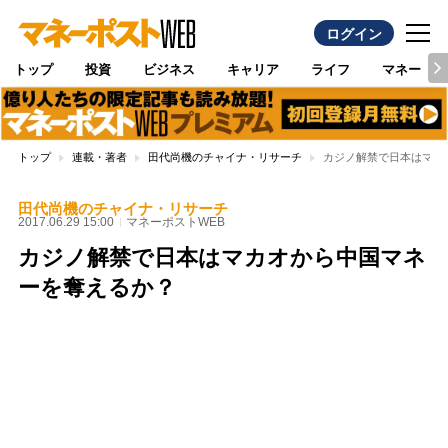
ログイン
トップ
投資
ビジネス
キャリア
ライフ
マネー
トップ
連載・著者
田代尚機のチャイナ・リサーチ
カジノ解禁で日本はマカ
田代尚機のチャイナ・リサーチ
2017.06.29 15:00
マネーポストWEB
カジノ解禁で日本はマカオから中国マネ
ーを奪えるか？
Loaded
:
97.10%
/
Unmute