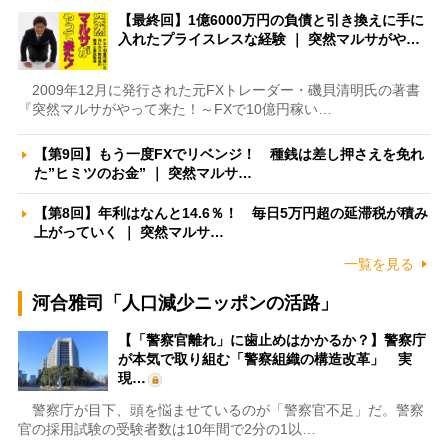
【最終回】1億6000万円の負債と引き換えに手に
入れたプライスレスな経験 ｜ 突然マルサがや…
2009年12月に発行された元FXトレーダー・磯貝清明氏の著書
『突然マルサがやって来た！～FXで10億円稼い…
【第9回】もう一度FXでリベンジ！ 種銭は差し押さえを免れ
た”ヒミツのお金” ｜ 突然マルサ…
【第8回】年利はなんと14.6％！ 毎日5万円超の延滞税が積み
上がっていく ｜ 突然マルサ…
一覧を見る
河合雅司「人口減少ニッポンの活路」
【「警察官離れ」に歯止めはかかるか？】警察庁
が本気で取り組む「警察組織の構造改革」 実
現…
警察庁が目下、頭を悩ませているのが「警察官不足」だ。警察
官の採用試験の受験者数は10年間で2分の1以…