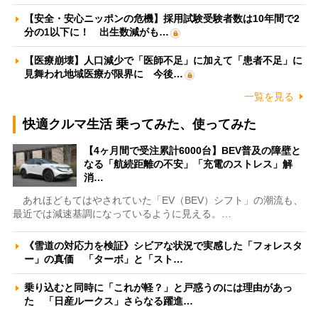
【安全・安心ニッポンの危機】採用試験受験者数は10年間で2
分の1以下に！ 出生数減がも…
【医療崩壊】人口減少で「医師不足」に加えて「患者不足」に
見舞われ地域医療が限界に 今後…
一覧を見る
快適クルマ生活 乗ってみた、使ってみた
【4ヶ月間で受注累計6000台】BEV普及の障壁と
なる「航続距離の不安」「充電のストレス」解
消…
あれほどもてはやされていた「EV（BEV）シフト」の潮流も、
最近では減速基調になっているように見える。…
《雪道の対応力を検証》シビアな状況で実感した「フォレスタ
ー」の真価 「ターボ」と「スト…
乗り込むと同時に「これが軽？」と戸惑うのには理由があっ
た 「日産ルークス」さらなる躍進…