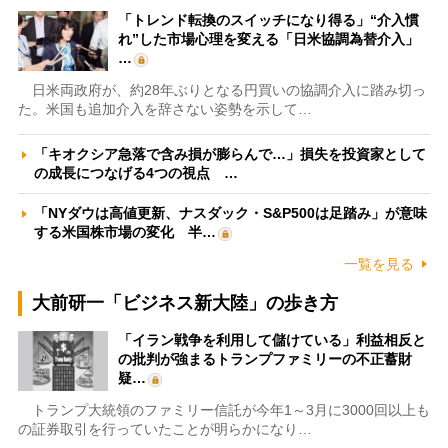
「トレンド転換のスイッチになり得る」“介入慣
れ”した市場心理を変える「日米協調為替介入」
…
日米両政府が、約28年ぶりとなる円買いの協調介入に踏み切っ
た。米国も追加介入を辞さない姿勢を示して…
「キオクシア急落で含み損が膨らんで…」損失を投資家として
の成長につなげる4つの視点 …
「NYダウは高値更新、ナスダック・S&P500は足踏み」が意味
する米国株市場の変化 半…
一覧を見る
大前研一「ビジネス新大陸」の歩き方
「イラン戦争を利用して儲けている」利益相反と
の批判が強まるトランプファミリーの不正蓄財
疑…
トランプ大統領のファミリー信託が今年1～3月に3000回以上も
の証券取引を行っていたことが明らかになり…