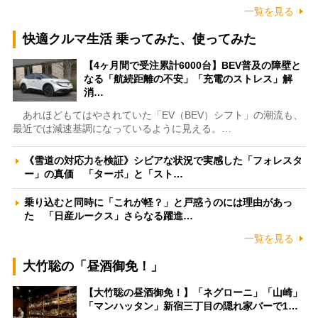
一覧を見る
快適クルマ生活 乗ってみた、使ってみた
【4ヶ月間で受注累計6000台】BEV普及の障壁と
なる「航続距離の不安」「充電のストレス」解
消…
あれほどもてはやされていた「EV（BEV）シフト」の潮流も、
最近では減速基調になっているように見える。…
《雪道の対応力を検証》シビアな状況で実感した「フォレスタ
ー」の真価 「ターボ」と「スト…
乗り込むと同時に「これが軽？」と戸惑うのには理由があっ
た 「日産ルークス」さらなる躍進…
一覧を見る
大竹聡の「昼酒御免！」
【大竹聡の昼酒御免！】「ネグローニ」「山崎」
「マンハッタン」新宿三丁目の隠れ家バーで1…