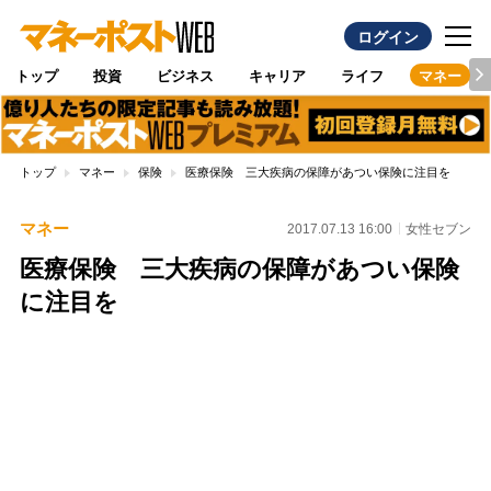
ログイン
トップ
投資
ビジネス
キャリア
ライフ
マネー
トップ
マネー
保険
医療保険 三大疾病の保障があつい保険に注目を
マネー
2017.07.13 16:00
女性セブン
医療保険 三大疾病の保障があつい保険
に注目を
Loaded
:
96.70%
/
Unmute