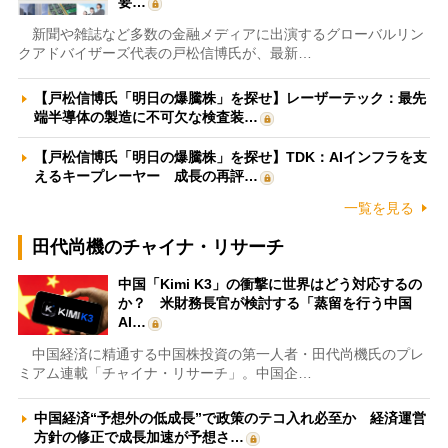
要…
新聞や雑誌など多数の金融メディアに出演するグローバルリン
クアドバイザーズ代表の戸松信博氏が、最新…
【戸松信博氏「明日の爆騰株」を探せ】レーザーテック：最先
端半導体の製造に不可欠な検査装…
【戸松信博氏「明日の爆騰株」を探せ】TDK：AIインフラを支
えるキープレーヤー 成長の再評…
一覧を見る
田代尚機のチャイナ・リサーチ
中国「Kimi K3」の衝撃に世界はどう対応するの
か？ 米財務長官が検討する「蒸留を行う中国
AI…
中国経済に精通する中国株投資の第一人者・田代尚機氏のプレ
ミアム連載「チャイナ・リサーチ」。中国企…
中国経済“予想外の低成長”で政策のテコ入れ必至か 経済運営
方針の修正で成長加速が予想さ…