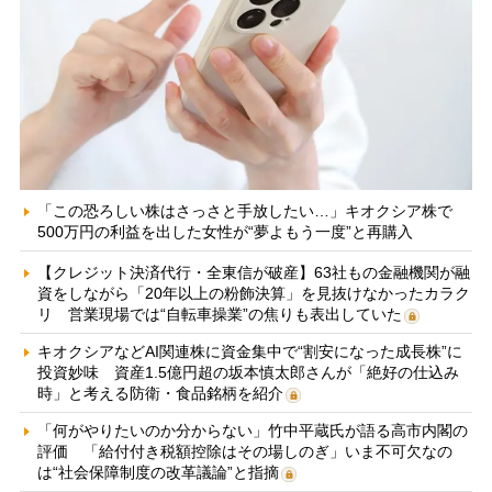
「この恐ろしい株はさっさと手放したい…」キオクシア株で
500万円の利益を出した女性が“夢よもう一度”と再購入
【クレジット決済代行・全東信が破産】63社もの金融機関が融
資をしながら「20年以上の粉飾決算」を見抜けなかったカラク
リ 営業現場では“自転車操業”の焦りも表出していた
キオクシアなどAI関連株に資金集中で“割安になった成長株”に
投資妙味 資産1.5億円超の坂本慎太郎さんが「絶好の仕込み
時」と考える防衛・食品銘柄を紹介
「何がやりたいのか分からない」竹中平蔵氏が語る高市内閣の
評価 「給付付き税額控除はその場しのぎ」いま不可欠なの
は“社会保障制度の改革議論”と指摘