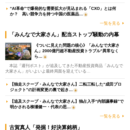
“AI革命”で爆発的な需要拡大が見込まれる「CXO」とは何
か？ 高い競争力を持つ中国の医薬品…
一覧を見る
「みんなで大家さん」配当ストップ騒動の内幕
《ついに見えた問題の核心》「みんなで大家さ
ん」2000億円超不動産投資トラブル“異常なく
ら…
本誌『週刊ポスト』が追及してきた不動産投資商品「みんなで
大家さん」がいよいよ最終局面を迎えている…
【独走スクープ・みんなで大家さん】二転三転した“成田プロ
ジェクト”の計画変更の裏で起き…
【追及スクープ・みんなで大家さん】独占入手“内部議事録”で
明かされる柳瀬健一・代表の思…
一覧を見る
古賀真人「発掘！好決算銘柄」