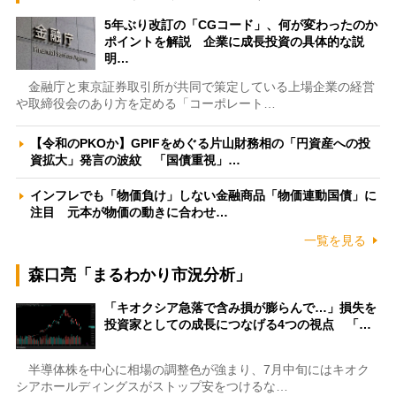
5年ぶり改訂の「CGコード」、何が変わったのか
ポイントを解説 企業に成長投資の具体的な説
明…
金融庁と東京証券取引所が共同で策定している上場企業の経営
や取締役会のあり方を定める「コーポレート…
【令和のPKOか】GPIFをめぐる片山財務相の「円資産への投
資拡大」発言の波紋 「国債重視」…
インフレでも「物価負け」しない金融商品「物価連動国債」に
注目 元本が物価の動きに合わせ…
一覧を見る
森口亮「まるわかり市況分析」
「キオクシア急落で含み損が膨らんで…」損失を
投資家としての成長につなげる4つの視点 「…
半導体株を中心に相場の調整色が強まり、7月中旬にはキオク
シアホールディングスがストップ安をつけるな…