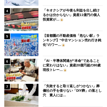
「キオクシアが今後も利益を出し続け
4
るかは分からない」資産11億円の個人
投資家が…
【首都圏の不動産価格「危ない駅」ラ
5
ンキング】“中古マンション売れ行き鈍
化”のワー…
「AI・半導体関連が“本命”であること
6
に変わりはない」資産20億円超の90歳
現役トレー…
「失敗すると取り返しがつかない」葬
7
儀社の手を借りない「DIY葬」の落とし
穴 素人には…