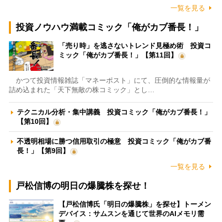
一覧を見る
投資ノウハウ満載コミック「俺がカブ番長！」
「売り時」を逃さないトレンド見極め術 投資コ
ミック「俺がカブ番長！」【第11回】
かつて投資情報雑誌「マネーポスト」にて、圧倒的な情報量が
詰め込まれた「天下無敵の株コミック」とし…
テクニカル分析・集中講義 投資コミック「俺がカブ番長！」
【第10回】
不透明相場に勝つ信用取引の極意 投資コミック「俺がカブ番
長！」【第9回】
一覧を見る
戸松信博の明日の爆騰株を探せ！
【戸松信博氏「明日の爆騰株」を探せ】トーメン
デバイス：サムスンを通じて世界のAIメモリ需