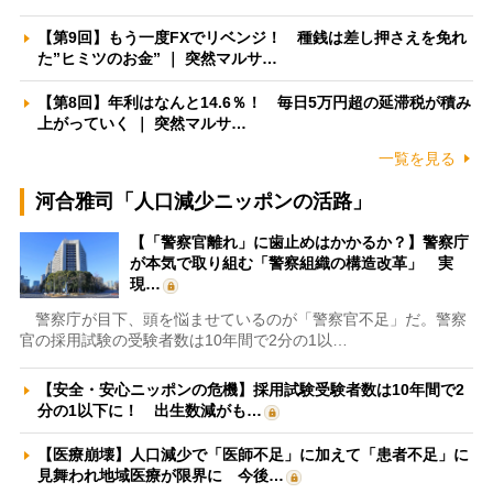
【第9回】もう一度FXでリベンジ！ 種銭は差し押さえを免れ
た”ヒミツのお金” ｜ 突然マルサ…
【第8回】年利はなんと14.6％！ 毎日5万円超の延滞税が積み
上がっていく ｜ 突然マルサ…
一覧を見る
河合雅司「人口減少ニッポンの活路」
【「警察官離れ」に歯止めはかかるか？】警察庁
が本気で取り組む「警察組織の構造改革」 実
現…
警察庁が目下、頭を悩ませているのが「警察官不足」だ。警察
官の採用試験の受験者数は10年間で2分の1以…
【安全・安心ニッポンの危機】採用試験受験者数は10年間で2
分の1以下に！ 出生数減がも…
【医療崩壊】人口減少で「医師不足」に加えて「患者不足」に
見舞われ地域医療が限界に 今後…