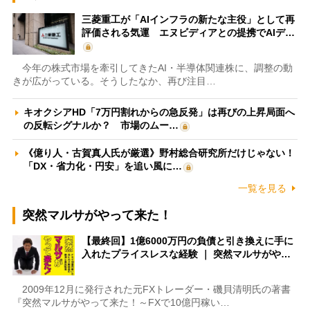
三菱重工が「AIインフラの新たな主役」として再
評価される気運 エヌビディアとの提携でAIデ…
今年の株式市場を牽引してきたAI・半導体関連株に、調整の動
きが広がっている。そうしたなか、再び注目…
キオクシアHD「7万円割れからの急反発」は再びの上昇局面へ
の反転シグナルか？ 市場のムー…
《億り人・古賀真人氏が厳選》野村総合研究所だけじゃない！
「DX・省力化・円安」を追い風に…
一覧を見る
突然マルサがやって来た！
【最終回】1億6000万円の負債と引き換えに手に
入れたプライスレスな経験 ｜ 突然マルサがや…
2009年12月に発行された元FXトレーダー・磯貝清明氏の著書
『突然マルサがやって来た！～FXで10億円稼い…