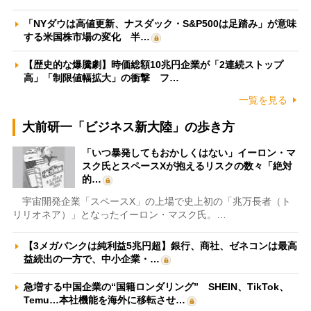
「NYダウは高値更新、ナスダック・S&P500は足踏み」が意味
する米国株市場の変化 半…
【歴史的な爆騰劇】時価総額10兆円企業が「2連続ストップ
高」「制限値幅拡大」の衝撃 フ…
一覧を見る
大前研一「ビジネス新大陸」の歩き方
「いつ暴発してもおかしくはない」イーロン・マ
スク氏とスペースXが抱えるリスクの数々「絶対
的…
宇宙開発企業「スペースX」の上場で史上初の「兆万長者（ト
リリオネア）」となったイーロン・マスク氏。…
【3メガバンクは純利益5兆円超】銀行、商社、ゼネコンは最高
益続出の一方で、中小企業・…
急増する中国企業の“国籍ロンダリング” SHEIN、TikTok、
Temu…本社機能を海外に移転させ…