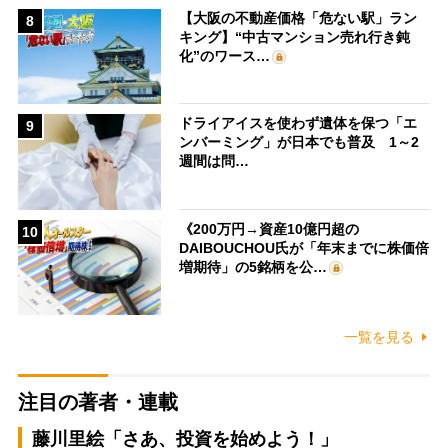
【大阪の不動産価格「危ない駅」ラン
8
キング】“中古マンション売れ行き鈍
化”のワース…
ドライアイスを使わず遺体を保つ「エ
9
ンバーミング」が日本でも普及 1～2
週間は問…
《200万円→資産10億円超の
10
DAIBOUCHOU氏が「年末までに株価倍
増期待」の5銘柄を公…
一覧を見る
注目の著者・連載
藤川里絵「さあ、投資を始めよう！」