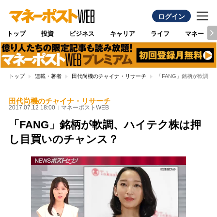
ログイン
トップ
投資
ビジネス
キャリア
ライフ
マネー
トップ
連載・著者
田代尚機のチャイナ・リサーチ
「FANG」銘柄が軟調
田代尚機のチャイナ・リサーチ
2017.07.12 18:00
マネーポストWEB
「FANG」銘柄が軟調、ハイテク株は押
し目買いのチャンス？