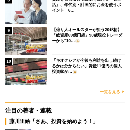
活」、年代別・計画的にお金を使うポ
イント 6…
【億り人オールスターが狙う20銘柄】
9
「総資産69億円超」90歳現役トレーダ
ーから“10…
「キオクシアが今後も利益を出し続け
10
るかは分からない」資産11億円の個人
投資家が…
一覧を見る
注目の著者・連載
藤川里絵「さあ、投資を始めよう！」