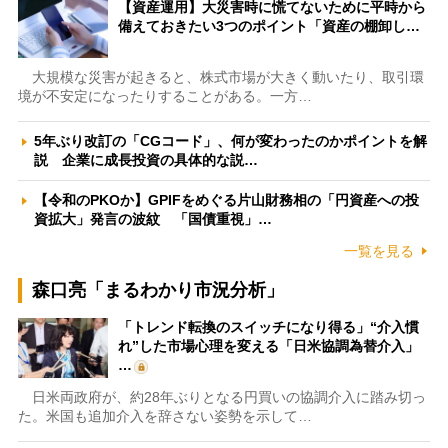
【資産運用】大災害時に慌てないために平時から
備えておきたい3つのポイント「資産の棚卸し…
大規模な災害が起きると、株式市場が大きく動いたり、取引環
境が不安定になったりすることがある。一方…
5年ぶり改訂の「CGコード」、何が変わったのかポイントを解
説 企業に成長投資の具体的な説…
【令和のPKOか】GPIFをめぐる片山財務相の「円資産への投
資拡大」発言の波紋 「国債重視」…
一覧を見る
森口亮「まるわかり市況分析」
「トレンド転換のスイッチになり得る」“介入慣
れ”した市場心理を変える「日米協調為替介入」
…
日米両政府が、約28年ぶりとなる円買いの協調介入に踏み切っ
た。米国も追加介入を辞さない姿勢を示して…