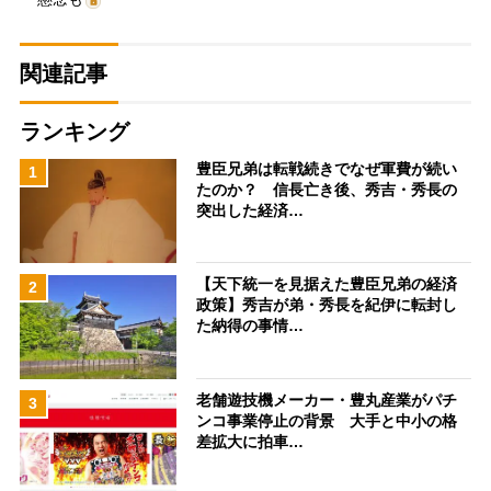
関連記事
ランキング
豊臣兄弟は転戦続きでなぜ軍費が続い
1
たのか？ 信長亡き後、秀吉・秀長の
突出した経済…
【天下統一を見据えた豊臣兄弟の経済
2
政策】秀吉が弟・秀長を紀伊に転封し
た納得の事情…
老舗遊技機メーカー・豊丸産業がパチ
3
ンコ事業停止の背景 大手と中小の格
差拡大に拍車…