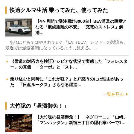
快適クルマ生活 乗ってみた、使ってみた
【4ヶ月間で受注累計6000台】BEV普及の障壁と
なる「航続距離の不安」「充電のストレス」解
消…
あれほどもてはやされていた「EV（BEV）シフト」の潮流も、
最近では減速基調になっているように見える。…
《雪道の対応力を検証》シビアな状況で実感した「フォレスタ
ー」の真価 「ターボ」と「スト…
乗り込むと同時に「これが軽？」と戸惑うのには理由があっ
た 「日産ルークス」さらなる躍進…
一覧を見る
大竹聡の「昼酒御免！」
【大竹聡の昼酒御免！】「ネグローニ」「山崎」
「マンハッタン」新宿三丁目の隠れ家バーで1…