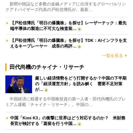
新聞や雑誌など多数の金融メディアに出演するグローバルリン
クアドバイザーズ代表の戸松信博氏が、最新…
【戸松信博氏「明日の爆騰株」を探せ】レーザーテック：最先
端半導体の製造に不可欠な検査装…
【戸松信博氏「明日の爆騰株」を探せ】TDK：AIインフラを支
えるキープレーヤー 成長の再評…
一覧を見る
田代尚機のチャイナ・リサーチ
厳しい経済情勢をどう打開するか？中国の下半期
の「経済運営方針」を読み解く 需要不足対策
が…
中国経済に精通する中国株投資の第一人者・田代尚機氏のプレ
ミアム連載「チャイナ・リサーチ」。中国の…
中国「Kimi K3」の衝撃に世界はどう対応するのか？ 米財務
長官が検討する「蒸留を行う中国…