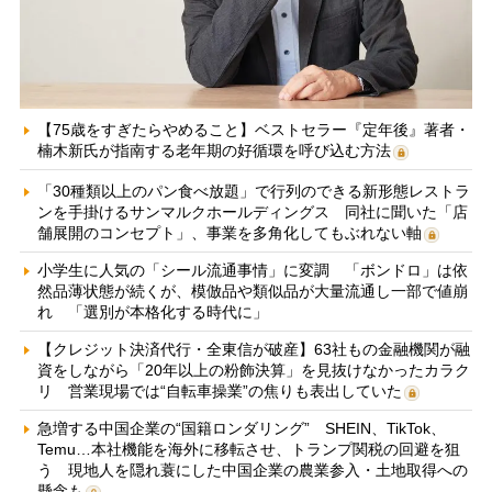
【75歳をすぎたらやめること】ベストセラー『定年後』著者・
楠木新氏が指南する老年期の好循環を呼び込む方法
「30種類以上のパン食べ放題」で行列のできる新形態レストラ
ンを手掛けるサンマルクホールディングス 同社に聞いた「店
舗展開のコンセプト」、事業を多角化してもぶれない軸
小学生に人気の「シール流通事情」に変調 「ボンドロ」は依
然品薄状態が続くが、模倣品や類似品が大量流通し一部で値崩
れ 「選別が本格化する時代に」
【クレジット決済代行・全東信が破産】63社もの金融機関が融
資をしながら「20年以上の粉飾決算」を見抜けなかったカラク
リ 営業現場では“自転車操業”の焦りも表出していた
急増する中国企業の“国籍ロンダリング” SHEIN、TikTok、
Temu…本社機能を海外に移転させ、トランプ関税の回避を狙
う 現地人を隠れ蓑にした中国企業の農業参入・土地取得への
懸念も