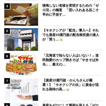
後悔しない老後を実現するための「ゼ
4
ロ活」の極意 「思い入れある品こそ
早めに手放す…
【キオクシアが「配当」導入へ】それ
5
でも資産10億円超の配当株投資の達人
が「買う…
「北海道で知らない人はいない！」道
6
民熱愛のカップ焼きそば「やきそば弁
当」、最大の…
【資産10億円超・かんちさんが厳
7
選！】「キオクシアの次」に資金が流
れる期待の高…
資産をゼロにして最期を迎える「ゼロ
8