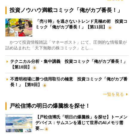
投資ノウハウ満載コミック「俺がカブ番長！」
「売り時」を逃さないトレンド見極め術 投資コ
ミック「俺がカブ番長！」【第11回】
かつて投資情報雑誌「マネーポスト」にて、圧倒的な情報量が
詰め込まれた「天下無敵の株コミック」とし…
テクニカル分析・集中講義 投資コミック「俺がカブ番長！」
【第10回】
不透明相場に勝つ信用取引の極意 投資コミック「俺がカブ番
長！」【第9回】
一覧を見る
戸松信博の明日の爆騰株を探せ！
【戸松信博氏「明日の爆騰株」を探せ】トーメン
デバイス：サムスンを通じて世界のAIメモリ需
要…