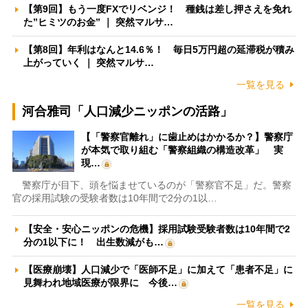
【第9回】もう一度FXでリベンジ！ 種銭は差し押さえを免れ
た”ヒミツのお金” ｜ 突然マルサ…
【第8回】年利はなんと14.6％！ 毎日5万円超の延滞税が積み
上がっていく ｜ 突然マルサ…
一覧を見る
河合雅司「人口減少ニッポンの活路」
【「警察官離れ」に歯止めはかかるか？】警察庁
が本気で取り組む「警察組織の構造改革」 実
現…
警察庁が目下、頭を悩ませているのが「警察官不足」だ。警察
官の採用試験の受験者数は10年間で2分の1以…
【安全・安心ニッポンの危機】採用試験受験者数は10年間で2
分の1以下に！ 出生数減がも…
【医療崩壊】人口減少で「医師不足」に加えて「患者不足」に
見舞われ地域医療が限界に 今後…
一覧を見る