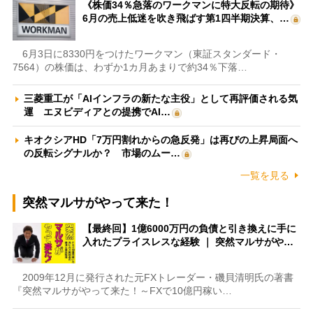
《株価34％急落のワークマンに特大反転の期待》
6月の売上低迷を吹き飛ばす第1四半期決算、…
6月3日に8330円をつけたワークマン（東証スタンダード・
7564）の株価は、わずか1カ月あまりで約34％下落…
三菱重工が「AIインフラの新たな主役」として再評価される気
運 エヌビディアとの提携でAI…
キオクシアHD「7万円割れからの急反発」は再びの上昇局面へ
の反転シグナルか？ 市場のムー…
一覧を見る
突然マルサがやって来た！
【最終回】1億6000万円の負債と引き換えに手に
入れたプライスレスな経験 ｜ 突然マルサがや…
2009年12月に発行された元FXトレーダー・磯貝清明氏の著書
『突然マルサがやって来た！～FXで10億円稼い…