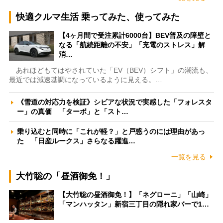
快適クルマ生活 乗ってみた、使ってみた
【4ヶ月間で受注累計6000台】BEV普及の障壁と
なる「航続距離の不安」「充電のストレス」解
消…
あれほどもてはやされていた「EV（BEV）シフト」の潮流も、
最近では減速基調になっているように見える。…
《雪道の対応力を検証》シビアな状況で実感した「フォレスタ
ー」の真価 「ターボ」と「スト…
乗り込むと同時に「これが軽？」と戸惑うのには理由があっ
た 「日産ルークス」さらなる躍進…
一覧を見る
大竹聡の「昼酒御免！」
【大竹聡の昼酒御免！】「ネグローニ」「山崎」
「マンハッタン」新宿三丁目の隠れ家バーで1…