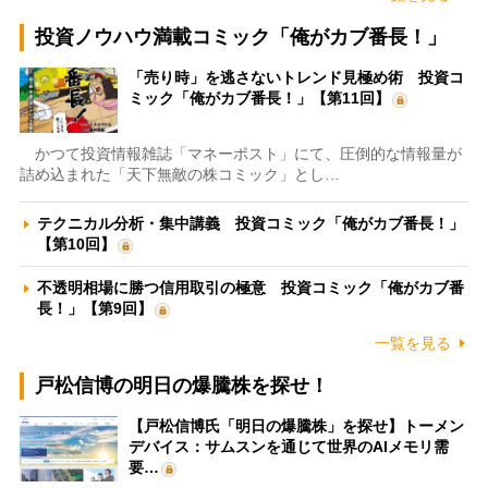
投資ノウハウ満載コミック「俺がカブ番長！」
「売り時」を逃さないトレンド見極め術 投資コ
ミック「俺がカブ番長！」【第11回】
かつて投資情報雑誌「マネーポスト」にて、圧倒的な情報量が
詰め込まれた「天下無敵の株コミック」とし…
テクニカル分析・集中講義 投資コミック「俺がカブ番長！」
【第10回】
不透明相場に勝つ信用取引の極意 投資コミック「俺がカブ番
長！」【第9回】
一覧を見る
戸松信博の明日の爆騰株を探せ！
【戸松信博氏「明日の爆騰株」を探せ】トーメン
デバイス：サムスンを通じて世界のAIメモリ需
要…