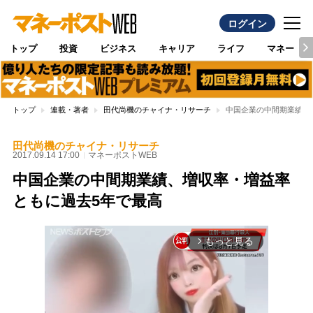
ログイン
トップ
投資
ビジネス
キャリア
ライフ
マネー
トップ
連載・著者
田代尚機のチャイナ・リサーチ
中国企業の中間期業績、
田代尚機のチャイナ・リサーチ
2017.09.14 17:00
マネーポストWEB
中国企業の中間期業績、増収率・増益率
ともに過去5年で最高
もっと見る
arrow_forward_ios