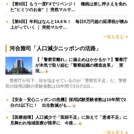
【第9回】もう一度FXでリベンジ！ 種銭は差し押さえを免れ
た”ヒミツのお金” ｜ 突然マルサ…
【第8回】年利はなんと14.6％！ 毎日5万円超の延滞税が積み
上がっていく ｜ 突然マルサ…
一覧を見る
河合雅司「人口減少ニッポンの活路」
【「警察官離れ」に歯止めはかかるか？】警察庁
が本気で取り組む「警察組織の構造改革」 実
現…
警察庁が目下、頭を悩ませているのが「警察官不足」だ。警察
官の採用試験の受験者数は10年間で2分の1以…
【安全・安心ニッポンの危機】採用試験受験者数は10年間で2
分の1以下に！ 出生数減がも…
【医療崩壊】人口減少で「医師不足」に加えて「患者不足」に
見舞われ地域医療が限界に 今後…
一覧を見る