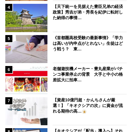
【天下統一を見据えた豊臣兄弟の経済
4
政策】秀吉が弟・秀長を紀伊に転封し
た納得の事情…
《首都圏高校受験の最新事情》「学力
5
は高いが内申点がとれない」生徒はど
う戦う？ 東…
老舗遊技機メーカー・豊丸産業がパチ
6
ンコ事業停止の背景 大手と中小の格
差拡大に拍車…
【資産10億円超・かんちさんが厳
7
選！】「キオクシアの次」に資金が流
れる期待の高…
【キオクシアが「配当」導入へ】それ
8