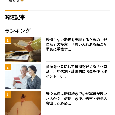
関連記事
ランキング
後悔しない老後を実現するための「ゼ
1
ロ活」の極意 「思い入れある品こそ
早めに手放す…
資産をゼロにして最期を迎える「ゼロ
2
活」、年代別・計画的にお金を使うポ
イント 6…
豊臣兄弟は転戦続きでなぜ軍費が続い
3
たのか？ 信長亡き後、秀吉・秀長の
突出した経済…