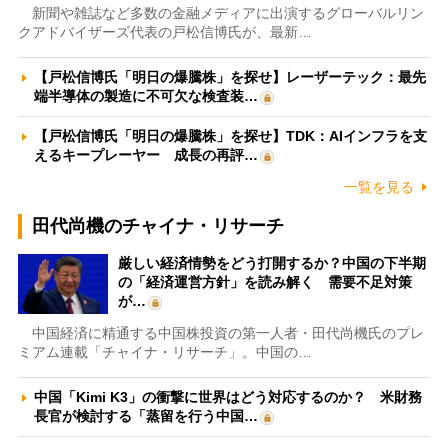
新聞や雑誌など多数の金融メディアに出演するグローバルリン
クアドバイザーズ代表の戸松信博氏が、最新…
【戸松信博氏「明日の爆騰株」を探せ】レーザーテック：最先
端半導体の製造に不可欠な検査装…
【戸松信博氏「明日の爆騰株」を探せ】TDK：AIインフラを支
えるキープレーヤー 成長の再評…
一覧を見る
田代尚機のチャイナ・リサーチ
厳しい経済情勢をどう打開するか？中国の下半期
の「経済運営方針」を読み解く 需要不足対策
が…
中国経済に精通する中国株投資の第一人者・田代尚機氏のプレ
ミアム連載「チャイナ・リサーチ」。中国の…
中国「Kimi K3」の衝撃に世界はどう対応するのか？ 米財務
長官が検討する「蒸留を行う中国…