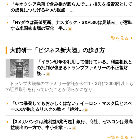
「キオクシア急落で含み損が膨らんで…」損失を投資家として
の成長につなげる4つの視点 …
「NYダウは高値更新、ナスダック・S&P500は足踏み」が意味
する米国株市場の変化 半…
一覧を見る
大前研一「ビジネス新大陸」の歩き方
「イラン戦争を利用して儲けている」利益相反と
の批判が強まるトランプファミリーの不正蓄財
疑…
トランプ大統領のファミリー信託が今年1～3月に3000回以上も
の証券取引を行っていたことが明らかになり…
「いつ暴発してもおかしくはない」イーロン・マスク氏とスペ
ースXが抱えるリスクの数々「絶対…
【3メガバンクは純利益5兆円超】銀行、商社、ゼネコンは最高
益続出の一方で、中小企業・…
一覧を見る