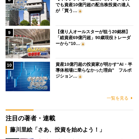
でも資産10億円超の配当株投資の達人
が「買う…
【億り人オールスターが狙う20銘柄】
9
「総資産69億円超」90歳現役トレーダ
ーから“10…
資産10億円超の投資家が明かす“AI・半
10
導体相場に乗らなかった理由” フルポ
ジション…
一覧を見る
注目の著者・連載
藤川里絵「さあ、投資を始めよう！」