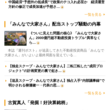
中国経済“予想外の低成長”で政策のテコ入れ必至か 経済運営
方針の修正で成長加速が予想さ…
一覧を見る
「みんなで大家さん」配当ストップ騒動の内幕
《ついに見えた問題の核心》「みんなで大家さ
ん」2000億円超不動産投資トラブル“異常なく
ら…
本誌『週刊ポスト』が追及してきた不動産投資商品「みんなで
大家さん」がいよいよ最終局面を迎えている…
【独走スクープ・みんなで大家さん】二転三転した“成田プロ
ジェクト”の計画変更の裏で起き…
【追及スクープ・みんなで大家さん】独占入手“内部議事録”で
明かされる柳瀬健一・代表の思…
一覧を見る
古賀真人「発掘！好決算銘柄」