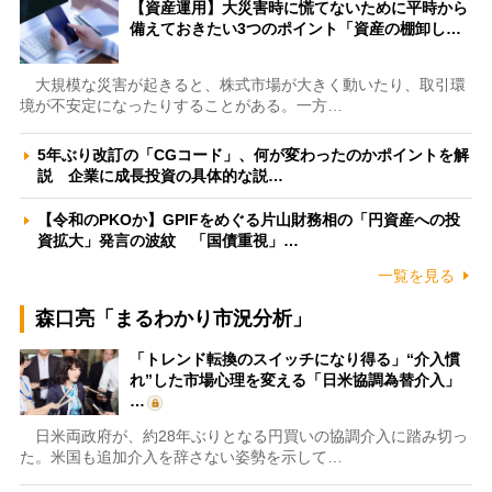
【資産運用】大災害時に慌てないために平時から
備えておきたい3つのポイント「資産の棚卸し…
大規模な災害が起きると、株式市場が大きく動いたり、取引環
境が不安定になったりすることがある。一方…
5年ぶり改訂の「CGコード」、何が変わったのかポイントを解
説 企業に成長投資の具体的な説…
【令和のPKOか】GPIFをめぐる片山財務相の「円資産への投
資拡大」発言の波紋 「国債重視」…
一覧を見る
森口亮「まるわかり市況分析」
「トレンド転換のスイッチになり得る」“介入慣
れ”した市場心理を変える「日米協調為替介入」
…
日米両政府が、約28年ぶりとなる円買いの協調介入に踏み切っ
た。米国も追加介入を辞さない姿勢を示して…