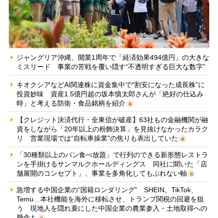
ジャングリア沖縄、開業1周年で「経済効果494億円」の大きな
ミスリード 事業の苦戦を覆い隠す“不透明すぎる巨大な数字”
キオクシアなどAI関連株に資金集中で“割安になった成長株”に
投資妙味 資産1.5億円超の坂本慎太郎さんが「絶好の仕込み
時」と考える防衛・食品銘柄を紹介
【クレジット決済代行・全東信が破産】63社もの金融機関が融
資をしながら「20年以上の粉飾決算」を見抜けなかったカラク
リ 営業現場では“自転車操業”の焦りも表出していた
「30種類以上のパン食べ放題」で行列のできる新形態レストラ
ンを手掛けるサンマルクホールディングス 同社に聞いた「店
舗展開のコンセプト」、事業を多角化してもぶれない軸
急増する中国企業の“国籍ロンダリング” SHEIN、TikTok、
Temu…本社機能を海外に移転させ、トランプ関税の回避を狙
う 現地人を隠れ蓑にした中国企業の農業参入・土地取得への
懸念も