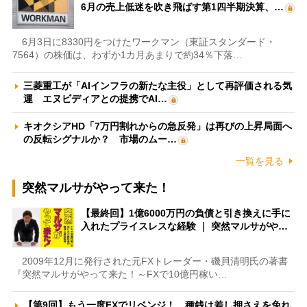
6月の売上低迷を吹き飛ばす第1四半期決算、…
6月3日に8330円をつけたワークマン（東証スタンダード・
7564）の株価は、わずか1カ月あまりで約34％下落…
三菱重工が「AIインフラの新たな主役」として再評価される気
運 エヌビディアとの提携でAI…
キオクシアHD「7万円割れからの急反発」は再びの上昇局面へ
の反転シグナルか？ 市場のムー…
一覧を見る
突然マルサがやって来た！
【最終回】1億6000万円の負債と引き換えに手に
入れたプライスレスな経験 ｜ 突然マルサがや…
2009年12月に発行された元FXトレーダー・磯貝清明氏の著書
『突然マルサがやって来た！～FXで10億円稼い…
【第9回】もう一度FXでリベンジ！ 種銭は差し押さえを免れ