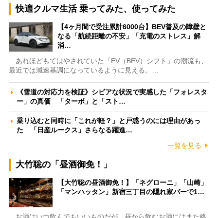
快適クルマ生活 乗ってみた、使ってみた
【4ヶ月間で受注累計6000台】BEV普及の障壁と
なる「航続距離の不安」「充電のストレス」解
消…
あれほどもてはやされていた「EV（BEV）シフト」の潮流も、
最近では減速基調になっているように見える。…
《雪道の対応力を検証》シビアな状況で実感した「フォレスタ
ー」の真価 「ターボ」と「スト…
乗り込むと同時に「これが軽？」と戸惑うのには理由があっ
た 「日産ルークス」さらなる躍進…
一覧を見る
大竹聡の「昼酒御免！」
【大竹聡の昼酒御免！】「ネグローニ」「山崎」
「マンハッタン」新宿三丁目の隠れ家バーで1…
お酒はいつ飲んでもいいものだが、昼から飲むお酒にはまた格