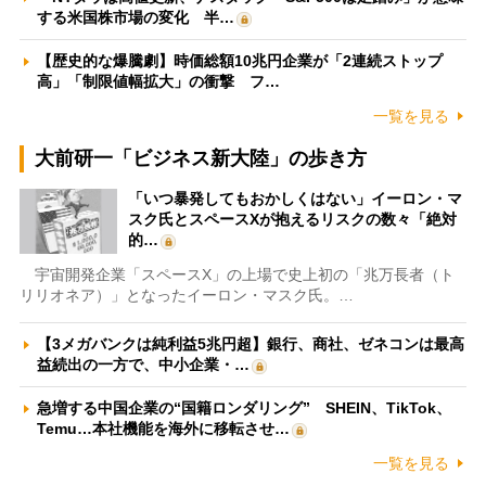
する米国株市場の変化 半…
【歴史的な爆騰劇】時価総額10兆円企業が「2連続ストップ
高」「制限値幅拡大」の衝撃 フ…
一覧を見る
大前研一「ビジネス新大陸」の歩き方
「いつ暴発してもおかしくはない」イーロン・マ
スク氏とスペースXが抱えるリスクの数々「絶対
的…
宇宙開発企業「スペースX」の上場で史上初の「兆万長者（ト
リリオネア）」となったイーロン・マスク氏。…
【3メガバンクは純利益5兆円超】銀行、商社、ゼネコンは最高
益続出の一方で、中小企業・…
急増する中国企業の“国籍ロンダリング” SHEIN、TikTok、
Temu…本社機能を海外に移転させ…
一覧を見る