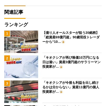
関連記事
ランキング
【億り人オールスターが狙う20銘柄】
1
「総資産69億円超」90歳現役トレーダ
ーから“10…
「キオクシアが再び株価10万円になる
2
日は遠い」資産3億円超のサラリーマン
投資家が…
「キオクシアが今後も利益を出し続け
3
るかは分からない」資産11億円の個人
投資家が…