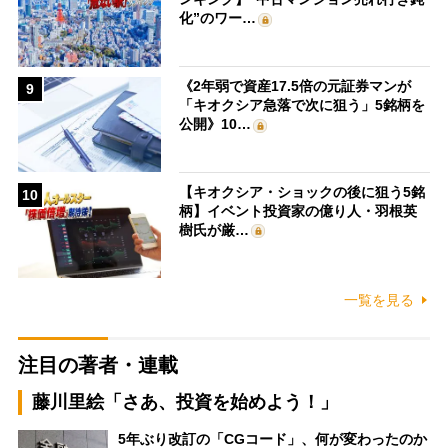
化”のワー…
《2年弱で資産17.5倍の元証券マンが
9
「キオクシア急落で次に狙う」5銘柄を
公開》10…
【キオクシア・ショックの後に狙う5銘
10
柄】イベント投資家の億り人・羽根英
樹氏が厳…
一覧を見る
注目の著者・連載
藤川里絵「さあ、投資を始めよう！」
5年ぶり改訂の「CGコード」、何が変わったのか