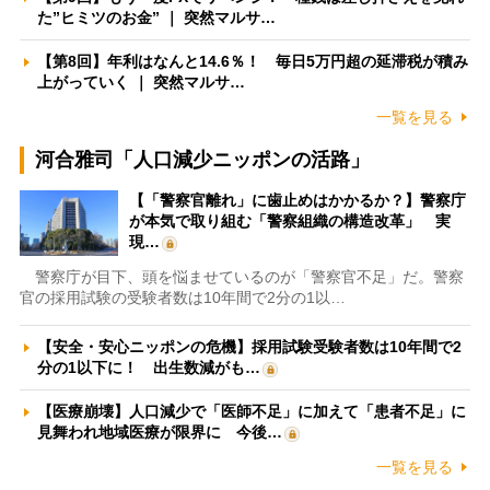
た”ヒミツのお金” ｜ 突然マルサ…
【第8回】年利はなんと14.6％！ 毎日5万円超の延滞税が積み
上がっていく ｜ 突然マルサ…
一覧を見る
河合雅司「人口減少ニッポンの活路」
【「警察官離れ」に歯止めはかかるか？】警察庁
が本気で取り組む「警察組織の構造改革」 実
現…
警察庁が目下、頭を悩ませているのが「警察官不足」だ。警察
官の採用試験の受験者数は10年間で2分の1以…
【安全・安心ニッポンの危機】採用試験受験者数は10年間で2
分の1以下に！ 出生数減がも…
【医療崩壊】人口減少で「医師不足」に加えて「患者不足」に
見舞われ地域医療が限界に 今後…
一覧を見る