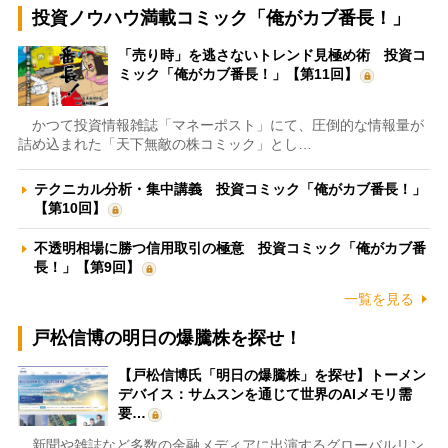
投資ノウハウ満載コミック「俺がカブ番長！」
「売り時」を逃さないトレンド見極め術 投資コ
ミック「俺がカブ番長！」【第11回】
かつて投資情報雑誌「マネーポスト」にて、圧倒的な情報量が
詰め込まれた「天下無敵の株コミック」とし…
テクニカル分析・集中講義 投資コミック「俺がカブ番長！」
【第10回】
不透明相場に勝つ信用取引の極意 投資コミック「俺がカブ番
長！」【第9回】
一覧を見る
戸松信博の明日の爆騰株を探せ！
【戸松信博氏「明日の爆騰株」を探せ】トーメン
デバイス：サムスンを通じて世界のAIメモリ需
要…
新聞や雑誌など多数の金融メディアに出演するグローバルリン