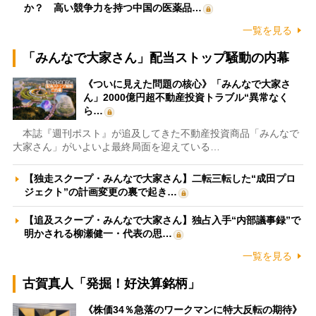
か？ 高い競争力を持つ中国の医薬品…
一覧を見る
「みんなで大家さん」配当ストップ騒動の内幕
《ついに見えた問題の核心》「みんなで大家さ
ん」2000億円超不動産投資トラブル“異常なく
ら…
本誌『週刊ポスト』が追及してきた不動産投資商品「みんなで
大家さん」がいよいよ最終局面を迎えている…
【独走スクープ・みんなで大家さん】二転三転した“成田プロ
ジェクト”の計画変更の裏で起き…
【追及スクープ・みんなで大家さん】独占入手“内部議事録”で
明かされる柳瀬健一・代表の思…
一覧を見る
古賀真人「発掘！好決算銘柄」
《株価34％急落のワークマンに特大反転の期待》