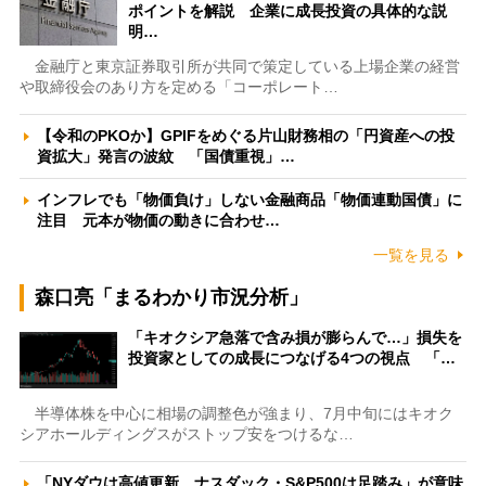
ポイントを解説 企業に成長投資の具体的な説
明…
金融庁と東京証券取引所が共同で策定している上場企業の経営
や取締役会のあり方を定める「コーポレート…
【令和のPKOか】GPIFをめぐる片山財務相の「円資産への投
資拡大」発言の波紋 「国債重視」…
インフレでも「物価負け」しない金融商品「物価連動国債」に
注目 元本が物価の動きに合わせ…
一覧を見る
森口亮「まるわかり市況分析」
「キオクシア急落で含み損が膨らんで…」損失を
投資家としての成長につなげる4つの視点 「…
半導体株を中心に相場の調整色が強まり、7月中旬にはキオク
シアホールディングスがストップ安をつけるな…
「NYダウは高値更新、ナスダック・S&P500は足踏み」が意味