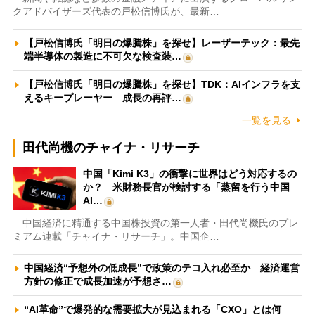
クアドバイザーズ代表の戸松信博氏が、最新…
【戸松信博氏「明日の爆騰株」を探せ】レーザーテック：最先
端半導体の製造に不可欠な検査装…
【戸松信博氏「明日の爆騰株」を探せ】TDK：AIインフラを支
えるキープレーヤー 成長の再評…
一覧を見る
田代尚機のチャイナ・リサーチ
中国「Kimi K3」の衝撃に世界はどう対応するの
か？ 米財務長官が検討する「蒸留を行う中国
AI…
中国経済に精通する中国株投資の第一人者・田代尚機氏のプレ
ミアム連載「チャイナ・リサーチ」。中国企…
中国経済“予想外の低成長”で政策のテコ入れ必至か 経済運営
方針の修正で成長加速が予想さ…
“AI革命”で爆発的な需要拡大が見込まれる「CXO」とは何