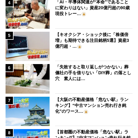
「AI・半導体関連が“本命”であること
4
に変わりはない」資産20億円超の90歳
現役トレー…
【キオクシア・ショック後に「株価倍
5
増」も期待できる注目銘柄5選】資産3
億円超・…
「失敗すると取り返しがつかない」葬
6
儀社の手を借りない「DIY葬」の落とし
穴 素人には…
【大阪の不動産価格「危ない駅」ラン
7
キング】“中古マンション売れ行き鈍
化”のワース…
【首都圏の不動産価格「危ない駅」ラ
8
ンキング】“中古マンション売れ行き鈍