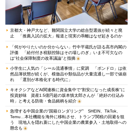
京都大・神戸大など、難関国立大学の総合型選抜が続々と廃
止 「推薦入試の拡大」報道と現実の乖離はなぜ起きるのか
「何がやりたいのか分からない」竹中平蔵氏が語る高市内閣の
評価 「給付付き税額控除はその場しのぎ」いま不可欠なの
は“社会保障制度の改革議論”と指摘
小学生に人気の「シール流通事情」に変調 「ボンドロ」は依
然品薄状態が続くが、模倣品や類似品が大量流通し一部で値崩
れ 「選別が本格化する時代に」
キオクシアなどAI関連株に資金集中で“割安になった成長株”に
投資妙味 資産1.5億円超の坂本慎太郎さんが「絶好の仕込み
時」と考える防衛・食品銘柄を紹介
急増する中国企業の“国籍ロンダリング” SHEIN、TikTok、
Temu…本社機能を海外に移転させ、トランプ関税の回避を狙
う 現地人を隠れ蓑にした中国企業の農業参入・土地取得への
懸念も