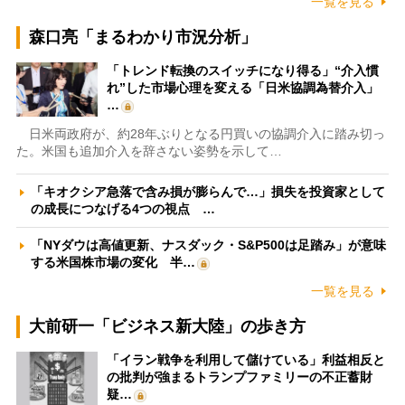
一覧を見る
森口亮「まるわかり市況分析」
「トレンド転換のスイッチになり得る」“介入慣
れ”した市場心理を変える「日米協調為替介入」
…
日米両政府が、約28年ぶりとなる円買いの協調介入に踏み切っ
た。米国も追加介入を辞さない姿勢を示して…
「キオクシア急落で含み損が膨らんで…」損失を投資家として
の成長につなげる4つの視点 …
「NYダウは高値更新、ナスダック・S&P500は足踏み」が意味
する米国株市場の変化 半…
一覧を見る
大前研一「ビジネス新大陸」の歩き方
「イラン戦争を利用して儲けている」利益相反と
の批判が強まるトランプファミリーの不正蓄財
疑…