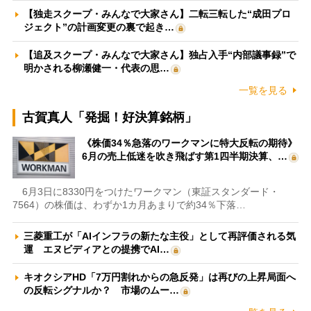
【独走スクープ・みんなで大家さん】二転三転した“成田プロ
ジェクト”の計画変更の裏で起き…
【追及スクープ・みんなで大家さん】独占入手“内部議事録”で
明かされる柳瀬健一・代表の思…
一覧を見る
古賀真人「発掘！好決算銘柄」
《株価34％急落のワークマンに特大反転の期待》
6月の売上低迷を吹き飛ばす第1四半期決算、…
6月3日に8330円をつけたワークマン（東証スタンダード・
7564）の株価は、わずか1カ月あまりで約34％下落…
三菱重工が「AIインフラの新たな主役」として再評価される気
運 エヌビディアとの提携でAI…
キオクシアHD「7万円割れからの急反発」は再びの上昇局面へ
の反転シグナルか？ 市場のムー…