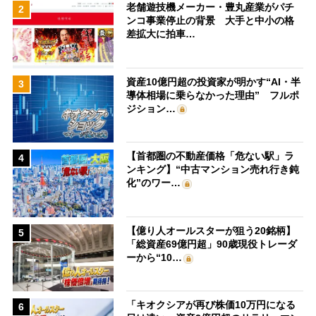
老舗遊技機メーカー・豊丸産業がパチ
2
ンコ事業停止の背景 大手と中小の格
差拡大に拍車…
資産10億円超の投資家が明かす“AI・半
3
導体相場に乗らなかった理由” フルポ
ジション…
【首都圏の不動産価格「危ない駅」ラ
4
ンキング】“中古マンション売れ行き鈍
化”のワー…
【億り人オールスターが狙う20銘柄】
5
「総資産69億円超」90歳現役トレーダ
ーから“10…
「キオクシアが再び株価10万円になる
6