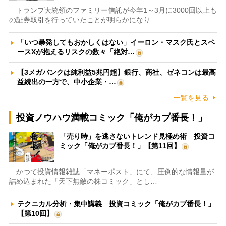
トランプ大統領のファミリー信託が今年1～3月に3000回以上も
の証券取引を行っていたことが明らかになり…
「いつ暴発してもおかしくはない」イーロン・マスク氏とスペ
ースXが抱えるリスクの数々「絶対…
【3メガバンクは純利益5兆円超】銀行、商社、ゼネコンは最高
益続出の一方で、中小企業・…
一覧を見る
投資ノウハウ満載コミック「俺がカブ番長！」
「売り時」を逃さないトレンド見極め術 投資コ
ミック「俺がカブ番長！」【第11回】
かつて投資情報雑誌「マネーポスト」にて、圧倒的な情報量が
詰め込まれた「天下無敵の株コミック」とし…
テクニカル分析・集中講義 投資コミック「俺がカブ番長！」
【第10回】