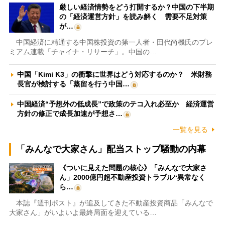
厳しい経済情勢をどう打開するか？中国の下半期
の「経済運営方針」を読み解く 需要不足対策
が…
中国経済に精通する中国株投資の第一人者・田代尚機氏のプレ
ミアム連載「チャイナ・リサーチ」。中国の…
中国「Kimi K3」の衝撃に世界はどう対応するのか？ 米財務
長官が検討する「蒸留を行う中国…
中国経済“予想外の低成長”で政策のテコ入れ必至か 経済運営
方針の修正で成長加速が予想さ…
一覧を見る
「みんなで大家さん」配当ストップ騒動の内幕
《ついに見えた問題の核心》「みんなで大家さ
ん」2000億円超不動産投資トラブル“異常なく
ら…
本誌『週刊ポスト』が追及してきた不動産投資商品「みんなで
大家さん」がいよいよ最終局面を迎えている…