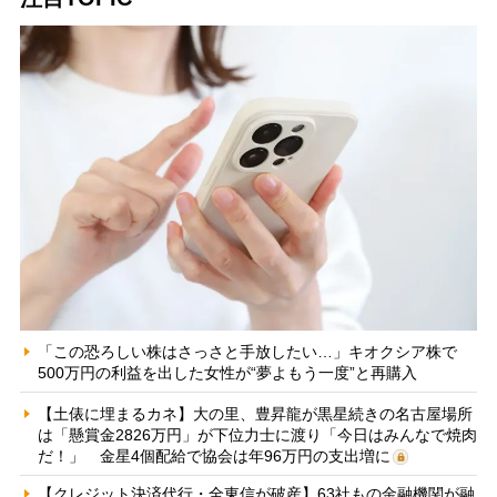
「この恐ろしい株はさっさと手放したい…」キオクシア株で
500万円の利益を出した女性が“夢よもう一度”と再購入
【土俵に埋まるカネ】大の里、豊昇龍が黒星続きの名古屋場所
は「懸賞金2826万円」が下位力士に渡り「今日はみんなで焼肉
だ！」 金星4個配給で協会は年96万円の支出増に
【クレジット決済代行・全東信が破産】63社もの金融機関が融