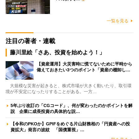
一覧を見る
注目の著者・連載
藤川里絵「さあ、投資を始めよう！」
【資産運用】大災害時に慌てないために平時から
備えておきたい3つのポイント「資産の棚卸し…
大規模な災害が起きると、株式市場が大きく動いたり、取引環
境が不安定になったりすることがある。一方…
5年ぶり改訂の「CGコード」、何が変わったのかポイントを解
説 企業に成長投資の具体的な説…
【令和のPKOか】GPIFをめぐる片山財務相の「円資産への投
資拡大」発言の波紋 「国債重視」…