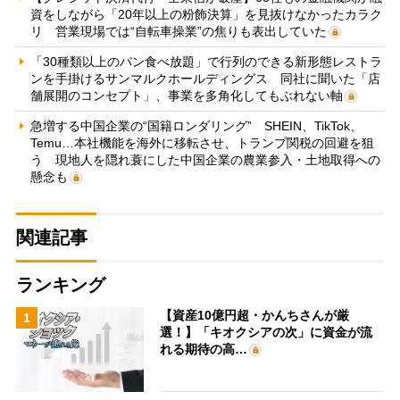
資をしながら「20年以上の粉飾決算」を見抜けなかったカラク
リ 営業現場では“自転車操業”の焦りも表出していた
「30種類以上のパン食べ放題」で行列のできる新形態レストラ
ンを手掛けるサンマルクホールディングス 同社に聞いた「店
舗展開のコンセプト」、事業を多角化してもぶれない軸
急増する中国企業の“国籍ロンダリング” SHEIN、TikTok、
Temu…本社機能を海外に移転させ、トランプ関税の回避を狙
う 現地人を隠れ蓑にした中国企業の農業参入・土地取得への
懸念も
関連記事
ランキング
【資産10億円超・かんちさんが厳
1
選！】「キオクシアの次」に資金が流
れる期待の高…