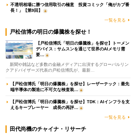
不透明相場に勝つ信用取引の極意 投資コミック「俺がカブ番
長！」【第9回】
一覧を見る
戸松信博の明日の爆騰株を探せ！
【戸松信博氏「明日の爆騰株」を探せ】トーメン
デバイス：サムスンを通じて世界のAIメモリ需
要…
新聞や雑誌など多数の金融メディアに出演するグローバルリン
クアドバイザーズ代表の戸松信博氏が、最新…
【戸松信博氏「明日の爆騰株」を探せ】レーザーテック：最先
端半導体の製造に不可欠な検査装…
【戸松信博氏「明日の爆騰株」を探せ】TDK：AIインフラを支
えるキープレーヤー 成長の再評…
一覧を見る
田代尚機のチャイナ・リサーチ