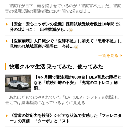
警察庁が目下、頭を悩ませているのが「警察官不足」だ。警察
官の採用試験の受験者数は10年間で2分の1以…
【安全・安心ニッポンの危機】採用試験受験者数は10年間で2
分の1以下に！ 出生数減がも…
【医療崩壊】人口減少で「医師不足」に加えて「患者不足」に
見舞われ地域医療が限界に 今後…
一覧を見る
快適クルマ生活 乗ってみた、使ってみた
【4ヶ月間で受注累計6000台】BEV普及の障壁と
なる「航続距離の不安」「充電のストレス」解
消…
あれほどもてはやされていた「EV（BEV）シフト」の潮流も、
最近では減速基調になっているように見える。…
《雪道の対応力を検証》シビアな状況で実感した「フォレスタ
ー」の真価 「ターボ」と「スト…