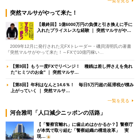
一覧を見る
突然マルサがやって来た！
【最終回】1億6000万円の負債と引き換えに手に
入れたプライスレスな経験 ｜ 突然マルサがや…
2009年12月に発行された元FXトレーダー・磯貝清明氏の著書
『突然マルサがやって来た！～FXで10億円稼い…
【第9回】もう一度FXでリベンジ！ 種銭は差し押さえを免れ
た”ヒミツのお金” ｜ 突然マルサ…
【第8回】年利はなんと14.6％！ 毎日5万円超の延滞税が積み
上がっていく ｜ 突然マルサ…
一覧を見る
河合雅司「人口減少ニッポンの活路」
【「警察官離れ」に歯止めはかかるか？】警察庁
が本気で取り組む「警察組織の構造改革」 実
現…