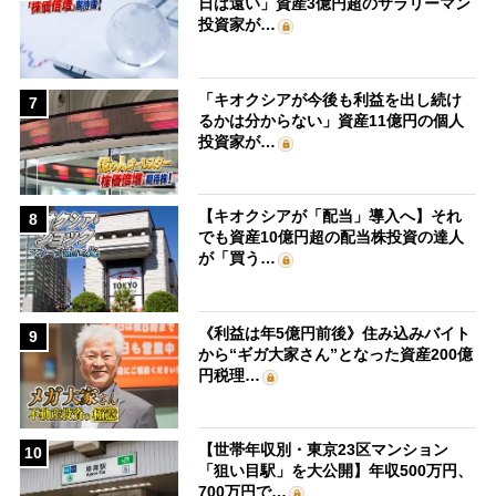
日は遠い」資産3億円超のサラリーマン
投資家が…
「キオクシアが今後も利益を出し続け
7
るかは分からない」資産11億円の個人
投資家が…
【キオクシアが「配当」導入へ】それ
8
でも資産10億円超の配当株投資の達人
が「買う…
《利益は年5億円前後》住み込みバイト
9
から“ギガ大家さん”となった資産200億
円税理…
【世帯年収別・東京23区マンション
10
「狙い目駅」を大公開】年収500万円、
700万円で…