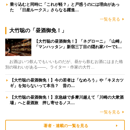
乗り込むと同時に「これが軽？」と戸惑うのには理由があっ
た 「日産ルークス」さらなる躍進…
一覧を見る
大竹聡の「昼酒御免！」
【大竹聡の昼酒御免！】「ネグローニ」「山崎」
「マンハッタン」新宿三丁目の隠れ家バーで1…
お酒はいつ飲んでもいいものだが、昼から飲むお酒にはまた格
別の味わいがある――。ライター・作家の大竹…
【大竹聡の昼酒御免！】今の若者は「なめろう」や「キヌカツ
ギ」を知らないって本当？ 昔の…
【大竹聡の昼酒御免！】京急線で多摩川越えて「川崎の大衆酒
場」へと昼酒旅 押し寄せるノス…
一覧を見る
著者・連載の一覧を見る