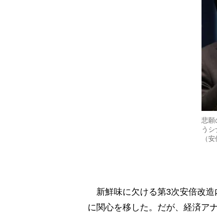
悲願
うシ
（安
新鮮味に欠ける第3次安倍改造
に関心を移した。だが、経済ア