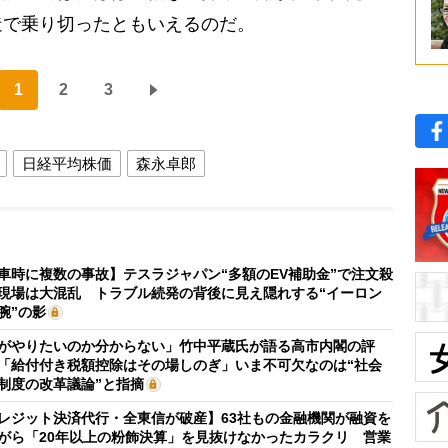
造で乗り切ったともいえるのだ。
1
2
3
日経平均株価
森永卓郎
車時に複数の事故】テスラジャパン“多額のEV補助金”で注文殺
現場は大混乱 トラブル続発の背後に見え隠れする“イーロン
腕”の影
がやりたいのか分からない」竹中平蔵氏が語る高市内閣の評
「給付付き税額控除はその場しのぎ」いま不可欠なのは“社会
制度の改革議論”と指摘
レジット決済代行・全東信が破産】63社もの金融機関が融資を
がら「20年以上の粉飾決算」を見抜けなかったカラクリ 営業