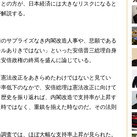
ことの方が、日本経済には大きなリスクになると
が解説する。
のサプライズなき内閣改造人事や、悲願である
ールありきではない」といった安倍晋三総理自身
は安倍政権の終焉を盛んに論じている。
憲法改正をあきらめたわけではないと見てい
持率低下のなかで、安倍総理は憲法改正に向けて
。歴史を振り返れば、内閣改造で支持率が上昇す
た時ではなく、重鎮を揃えた時なのだ。その法則
。
調査では、ほぼ大幅な支持率上昇が見られた。