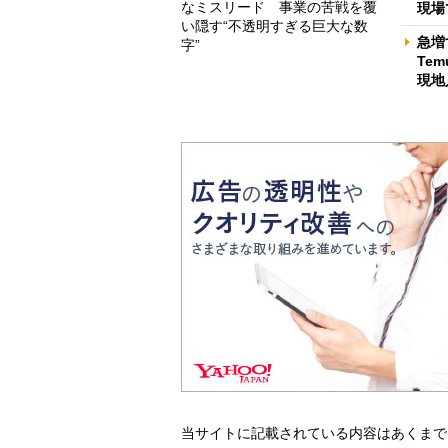
なミスリード 事業の苦戦を覆
現場
い隠す“不透明すぎる巨大な数
急増
字”
Te
現地
当サイトに記載されている内容はあくまで