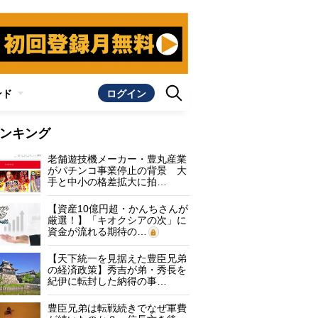
ンド
ログイン
ンキング
老舗遊技機メーカー・豊丸産業
がパチンコ事業停止の背景 大
手と中小の格差拡大に拍…
【資産10億円超・かんちさんが
厳選！】「キオクシアの次」に
資金が流れる期待の…
【天下統一を見据えた豊臣兄弟
の経済政策】秀吉が弟・秀長を
紀伊に転封した納得の事…
豊臣兄弟は転戦続きでなぜ軍費