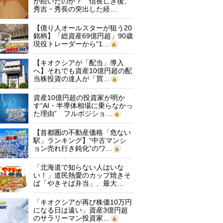
が続いたのか？ 信長亡き後、
秀吉・秀長の突出した経…
【億り人オールスターが狙う20
銘柄】「総資産69億円超」90歳
現役トレーダーから“1…
【キオクシアが「配当」導入
へ】それでも資産10億円超の配
当株投資の達人が「買…
資産10億円超の投資家が明か
す“AI・半導体相場に乗らなかっ
た理由” フルポジショ…
【首都圏の不動産価格「危ない
駅」ランキング】“中古マンシ
ョン売れ行き鈍化”のワ…
「北海道で知らない人はいな
い！」道民熱愛のカップ焼きそ
ば「やきそば弁当」、最大…
「キオクシアが再び株価10万円
になる日は遠い」資産3億円超
のサラリーマン投資家…