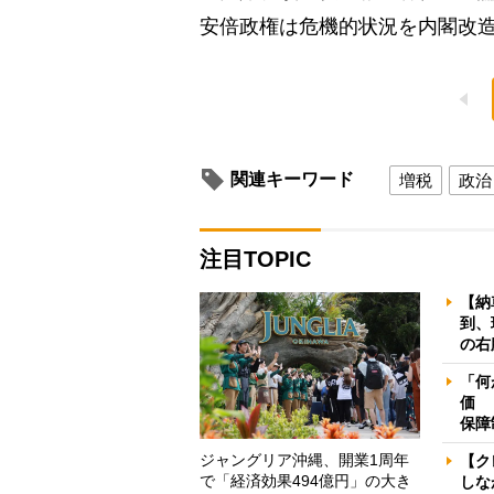
安倍政権は危機的状況を内閣改
関連キーワード
増税
政治
注目TOPIC
【納
到、
の右
「何
価 
保障
ジャングリア沖縄、開業1周年
【ク
で「経済効果494億円」の大き
しな