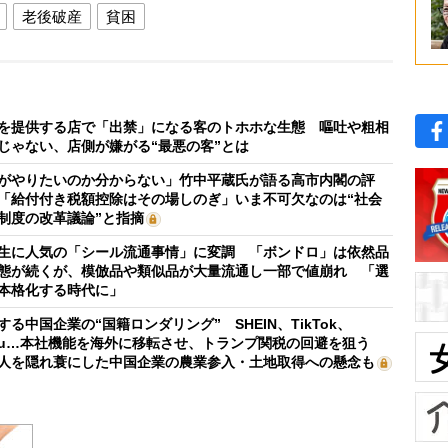
老後破産
貧困
を提供する店で「出禁」になる客のトホホな生態 嘔吐や粗相
じゃない、店側が嫌がる“最悪の客”とは
がやりたいのか分からない」竹中平蔵氏が語る高市内閣の評
「給付付き税額控除はその場しのぎ」いま不可欠なのは“社会
制度の改革議論”と指摘
生に人気の「シール流通事情」に変調 「ボンドロ」は依然品
態が続くが、模倣品や類似品が大量流通し一部で値崩れ 「選
本格化する時代に」
する中国企業の“国籍ロンダリング” SHEIN、TikTok、
mu…本社機能を海外に移転させ、トランプ関税の回避を狙う
人を隠れ蓑にした中国企業の農業参入・土地取得への懸念も