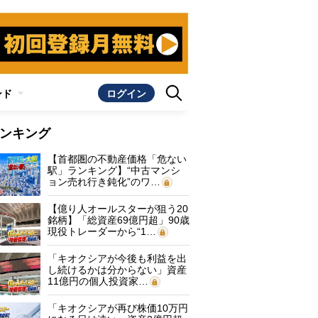
ンド
ログイン
ンキング
【首都圏の不動産価格「危ない
駅」ランキング】“中古マンシ
ョン売れ行き鈍化”のワ…
【億り人オールスターが狙う20
銘柄】「総資産69億円超」90歳
現役トレーダーから“1…
「キオクシアが今後も利益を出
し続けるかは分からない」資産
11億円の個人投資家…
「キオクシアが再び株価10万円