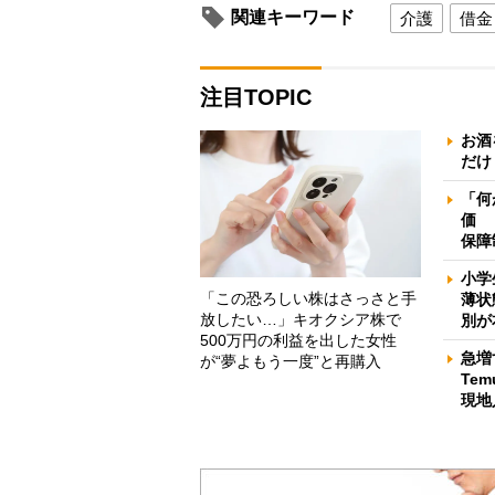
関連キーワード
介護
借金
注目TOPIC
お酒
だけ
「何
価 
保障
小学
「この恐ろしい株はさっさと手
薄状
放したい…」キオクシア株で
別が
500万円の利益を出した女性
急増
が“夢よもう一度”と再購入
Te
現地