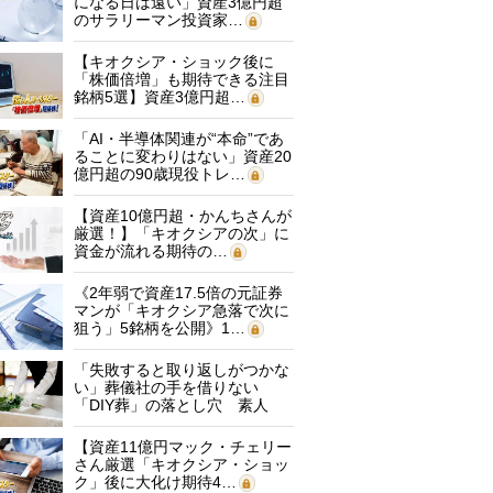
になる日は遠い」資産3億円超
のサラリーマン投資家…
【キオクシア・ショック後に
「株価倍増」も期待できる注目
銘柄5選】資産3億円超…
「AI・半導体関連が“本命”であ
ることに変わりはない」資産20
億円超の90歳現役トレ…
【資産10億円超・かんちさんが
厳選！】「キオクシアの次」に
資金が流れる期待の…
《2年弱で資産17.5倍の元証券
マンが「キオクシア急落で次に
狙う」5銘柄を公開》1…
「失敗すると取り返しがつかな
い」葬儀社の手を借りない
「DIY葬」の落とし穴 素人
に…
【資産11億円マック・チェリー
さん厳選「キオクシア・ショッ
ク」後に大化け期待4…