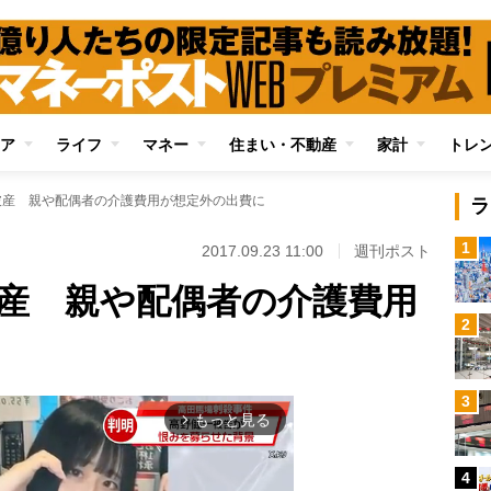
ア
ライフ
マネー
住まい・不動産
家計
トレ
破産 親や配偶者の介護費用が想定外の出費に
ラ
1
2017.09.23 11:00
週刊ポスト
破産 親や配偶者の介護費用
2
3
もっと見る
arrow_forward_ios
4