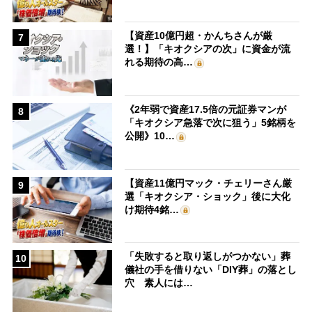
【資産10億円超・かんちさんが厳
7
選！】「キオクシアの次」に資金が流
れる期待の高…
《2年弱で資産17.5倍の元証券マンが
8
「キオクシア急落で次に狙う」5銘柄を
公開》10…
【資産11億円マック・チェリーさん厳
9
選「キオクシア・ショック」後に大化
け期待4銘…
「失敗すると取り返しがつかない」葬
10
儀社の手を借りない「DIY葬」の落とし
穴 素人には…