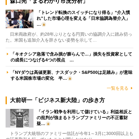
森口亮「まるわかり市況分析」
「トレンド転換のスイッチになり得る」“介入慣
れ”した市場心理を変える「日米協調為替介入」
…
日米両政府が、約28年ぶりとなる円買いの協調介入に踏み切っ
た。米国も追加介入を辞さない姿勢を示して…
「キオクシア急落で含み損が膨らんで…」損失を投資家として
の成長につなげる4つの視点 …
「NYダウは高値更新、ナスダック・S&P500は足踏み」が意味
する米国株市場の変化 半…
一覧を見る
大前研一「ビジネス新大陸」の歩き方
「イラン戦争を利用して儲けている」利益相反と
の批判が強まるトランプファミリーの不正蓄財
疑…
トランプ大統領のファミリー信託が今年1～3月に3000回以上も