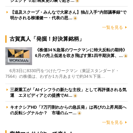
ジェクト”の計画変更の裏で起き…
【追及スクープ・みんなで大家さん】独占入手“内部議事録”で
明かされる柳瀬健一・代表の思…
一覧を見る
古賀真人「発掘！好決算銘柄」
《株価34％急落のワークマンに特大反転の期待》
6月の売上低迷を吹き飛ばす第1四半期決算、…
6月3日に8330円をつけたワークマン（東証スタンダード・
7564）の株価は、わずか1カ月あまりで約34％下落…
三菱重工が「AIインフラの新たな主役」として再評価される気
運 エヌビディアとの提携でAI…
キオクシアHD「7万円割れからの急反発」は再びの上昇局面へ
の反転シグナルか？ 市場のムー…
一覧を見る