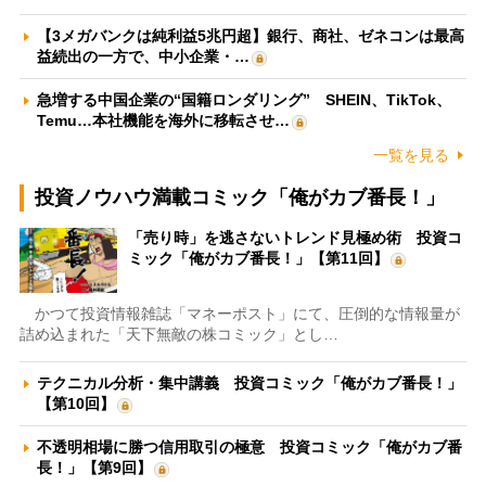
【3メガバンクは純利益5兆円超】銀行、商社、ゼネコンは最高
益続出の一方で、中小企業・…
急増する中国企業の“国籍ロンダリング” SHEIN、TikTok、
Temu…本社機能を海外に移転させ…
一覧を見る
投資ノウハウ満載コミック「俺がカブ番長！」
「売り時」を逃さないトレンド見極め術 投資コ
ミック「俺がカブ番長！」【第11回】
かつて投資情報雑誌「マネーポスト」にて、圧倒的な情報量が
詰め込まれた「天下無敵の株コミック」とし…
テクニカル分析・集中講義 投資コミック「俺がカブ番長！」
【第10回】
不透明相場に勝つ信用取引の極意 投資コミック「俺がカブ番
長！」【第9回】