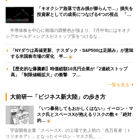
「キオクシア急落で含み損が膨らんで…」損失を
投資家としての成長につなげる4つの視点 「…
半導体株を中心に相場の調整色が強まり、7月中旬にはキオク
シアホールディングスがストップ安をつけるな…
「NYダウは高値更新、ナスダック・S&P500は足踏み」が意味
する米国株市場の変化 半…
【歴史的な爆騰劇】時価総額10兆円企業が「2連続ストップ
高」「制限値幅拡大」の衝撃 フ…
一覧を見る
大前研一「ビジネス新大陸」の歩き方
「いつ暴発してもおかしくはない」イーロン・マ
スク氏とスペースXが抱えるリスクの数々「絶対
的…
宇宙開発企業「スペースX」の上場で史上初の「兆万長者（ト
リリオネア）」となったイーロン・マスク氏。…