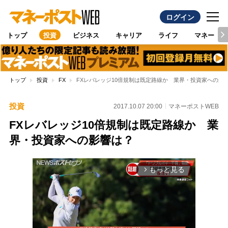
ログイン
トップ
投資
ビジネス
キャリア
ライフ
マネー
トップ
投資
FX
FXレバレッジ10倍規制は既定路線か 業界・投資家への影
投資
2017.10.07 20:00
マネーポストWEB
FXレバレッジ10倍規制は既定路線か 業
界・投資家への影響は？
もっと見る
arrow_forward_ios