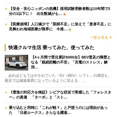
【安全・安心ニッポンの危機】採用試験受験者数は10年間で2
分の1以下に！ 出生数減がも…
【医療崩壊】人口減少で「医師不足」に加えて「患者不足」に
見舞われ地域医療が限界に 今後…
一覧を見る
快適クルマ生活 乗ってみた、使ってみた
【4ヶ月間で受注累計6000台】BEV普及の障壁と
なる「航続距離の不安」「充電のストレス」解
消…
あれほどもてはやされていた「EV（BEV）シフト」の潮流も、
最近では減速基調になっているように見える。…
《雪道の対応力を検証》シビアな状況で実感した「フォレスタ
ー」の真価 「ターボ」と「スト…
乗り込むと同時に「これが軽？」と戸惑うのには理由があっ
た 「日産ルークス」さらなる躍進…