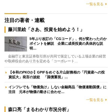
一覧を見る
注目の著者・連載
藤川里絵「さあ、投資を始めよう！」
5年ぶり改訂の「CGコード」、何が変わったのか
ポイントを解説 企業に成長投資の具体的な説
明…
金融庁と東京証券取引所が共同で策定している上場企業の経営
や取締役会のあり方を定める「コーポレート…
【令和のPKOか】GPIFをめぐる片山財務相の「円資産への投
資拡大」発言の波紋 「国債重視」…
インフレでも「物価負け」しない金融商品「物価連動国債」に
注目 元本が物価の動きに合わせ…
一覧を見る
森口亮「まるわかり市況分析」