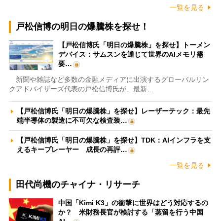
一覧を見る
戸松信博の明日の爆騰株を探せ！
【戸松信博氏「明日の爆騰株」を探せ】トーメン
デバイス：サムスンを通じて世界のAIメモリ需
要…
新聞や雑誌など多数の金融メディアに出演するグローバルリン
クアドバイザーズ代表の戸松信博氏が、最新…
【戸松信博氏「明日の爆騰株」を探せ】レーザーテック：最先
端半導体の製造に不可欠な検査装…
【戸松信博氏「明日の爆騰株」を探せ】TDK：AIインフラを支
えるキープレーヤー 成長の再評…
一覧を見る
田代尚機のチャイナ・リサーチ
中国「Kimi K3」の衝撃に世界はどう対応するの
か？ 米財務長官が検討する「蒸留を行う中国