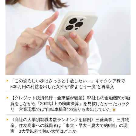
「この恐ろしい株はさっさと手放したい…」キオクシア株で
500万円の利益を出した女性が“夢よもう一度”と再購入
【クレジット決済代行・全東信が破産】63社もの金融機関が融
資をしながら「20年以上の粉飾決算」を見抜けなかったカラク
リ 営業現場では“自転車操業”の焦りも表出していた
《商社の大学別就職者数ランキングを解剖》三菱商事、三井物
産、住友商事への就職者は「東大・早大・慶大で約6割」の現
実 3大学以外で強い大学はどこか