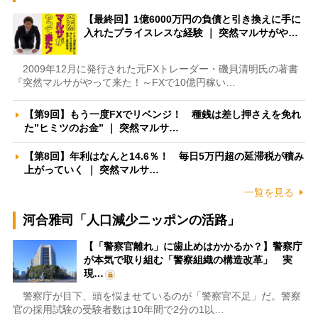
【最終回】1億6000万円の負債と引き換えに手に
入れたプライスレスな経験 ｜ 突然マルサがや…
2009年12月に発行された元FXトレーダー・磯貝清明氏の著書
『突然マルサがやって来た！～FXで10億円稼い…
【第9回】もう一度FXでリベンジ！ 種銭は差し押さえを免れ
た”ヒミツのお金” ｜ 突然マルサ…
【第8回】年利はなんと14.6％！ 毎日5万円超の延滞税が積み
上がっていく ｜ 突然マルサ…
一覧を見る
河合雅司「人口減少ニッポンの活路」
【「警察官離れ」に歯止めはかかるか？】警察庁
が本気で取り組む「警察組織の構造改革」 実
現…
警察庁が目下、頭を悩ませているのが「警察官不足」だ。警察
官の採用試験の受験者数は10年間で2分の1以…