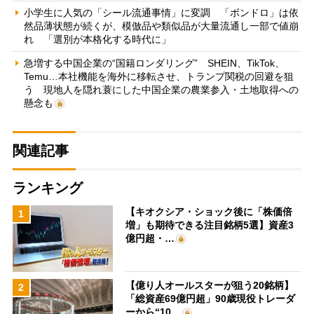
小学生に人気の「シール流通事情」に変調 「ボンドロ」は依
然品薄状態が続くが、模倣品や類似品が大量流通し一部で値崩
れ 「選別が本格化する時代に」
急増する中国企業の“国籍ロンダリング” SHEIN、TikTok、
Temu…本社機能を海外に移転させ、トランプ関税の回避を狙
う 現地人を隠れ蓑にした中国企業の農業参入・土地取得への
懸念も
関連記事
ランキング
【キオクシア・ショック後に「株価倍
1
増」も期待できる注目銘柄5選】資産3
億円超・…
【億り人オールスターが狙う20銘柄】
2
「総資産69億円超」90歳現役トレーダ
ーから“10…