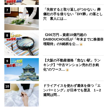
「失敗すると取り返しがつかない」葬
7
儀社の手を借りない「DIY葬」の落とし
穴 素人には…
《200万円→資産10億円超の
8
DAIBOUCHOU氏が「年末までに株価倍
増期待」の5銘柄を公…
【大阪の不動産価格「危ない駅」ラン
9
キング】“中古マンション売れ行き鈍
化”のワース…
ドライアイスを使わず遺体を保つ「エ
10
ンバーミング」が日本でも普及 1～2
週間は問…