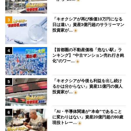
「キオクシアが再び株価10万円になる
3
日は遠い」資産3億円超のサラリーマン
投資家が…
【首都圏の不動産価格「危ない駅」ラ
4
ンキング】“中古マンション売れ行き鈍
化”のワー…
「キオクシアが今後も利益を出し続け
5
るかは分からない」資産11億円の個人
投資家が…
「AI・半導体関連が“本命”であること
6
に変わりはない」資産20億円超の90歳
現役トレー…