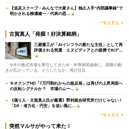
【追及スクープ・みんなで大家さん】独占入手“内部議事録”で
明かされる柳瀬健一・代表の思…
一覧を見る
古賀真人「発掘！好決算銘柄」
三菱重工が「AIインフラの新たな主役」として再
評価される気運 エヌビディアとの提携でAIデ…
今年の株式市場を牽引してきたAI・半導体関連株に、調整の動
きが広がっている。そうしたなか、再び注目…
キオクシアHD「7万円割れからの急反発」は再びの上昇局面へ
の反転シグナルか？ 市場のムー…
《億り人・古賀真人氏が厳選》野村総合研究所だけじゃない！
「DX・省力化・円安」を追い風に…
一覧を見る
突然マルサがやって来た！