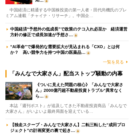
AI…
中国経済に精通する中国株投資の第一人者・田代尚機氏のプレ
ミアム連載「チャイナ・リサーチ」。中国企…
中国経済“予想外の低成長”で政策のテコ入れ必至か 経済運営
方針の修正で成長加速が予想さ…
“AI革命”で爆発的な需要拡大が見込まれる「CXO」とは何
か？ 高い競争力を持つ中国の医薬品…
一覧を見る
「みんなで大家さん」配当ストップ騒動の内幕
《ついに見えた問題の核心》「みんなで大家さ
ん」2000億円超不動産投資トラブル“異常なく
ら…
本誌『週刊ポスト』が追及してきた不動産投資商品「みんなで
大家さん」がいよいよ最終局面を迎えている…
【独走スクープ・みんなで大家さん】二転三転した“成田プロ
ジェクト”の計画変更の裏で起き…