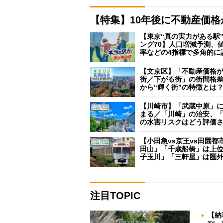
【特集】10年後に不動産価
【東京“真の実力がある駅
ング70】人口増減予測、
率などの4指標で多角的に
【文京区】「不動産価格
街／下がる街」の街間格
から“輝く街”の特徴とは
【川崎市】「武蔵中原」
まる／「川崎」の治安、
の水害リスクはどう評価
【小田急vs京王vs田園都
田山」「千歳船橋」は上
子玉川」「三軒屋」は圏
注目TOPIC
【納