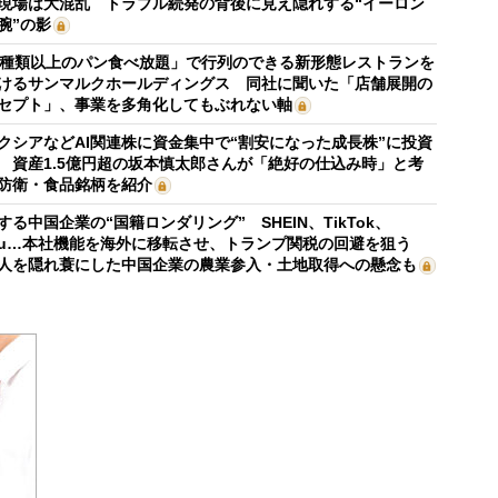
現場は大混乱 トラブル続発の背後に見え隠れする“イーロン
腕”の影
0種類以上のパン食べ放題」で行列のできる新形態レストランを
けるサンマルクホールディングス 同社に聞いた「店舗展開の
セプト」、事業を多角化してもぶれない軸
クシアなどAI関連株に資金集中で“割安になった成長株”に投資
 資産1.5億円超の坂本慎太郎さんが「絶好の仕込み時」と考
防衛・食品銘柄を紹介
する中国企業の“国籍ロンダリング” SHEIN、TikTok、
mu…本社機能を海外に移転させ、トランプ関税の回避を狙う
人を隠れ蓑にした中国企業の農業参入・土地取得への懸念も