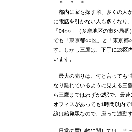
＊ ＊ ＊
都内に家を探す際、多くの人が
に電話を引かない人も多くなり、
「04○○」（多摩地区の市外局
でも「東京都○○区」と「東京都
す。しかし三鷹は、下手に23区
います。
最大の売りは、何と言っても“
なり離れているように見える三鷹
ら三鷹まではわずか2駅で、最速
オフィスがあっても1時間以内で
線は始発駅なので、座って通勤
日常の買い物に関しては、まっ