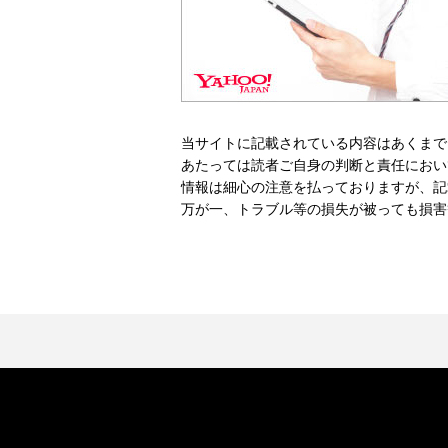
当サイトに記載されている内容はあくまで
あたっては読者ご自身の判断と責任におい
情報は細心の注意を払っておりますが、記
万が一、トラブル等の損失が被っても損害