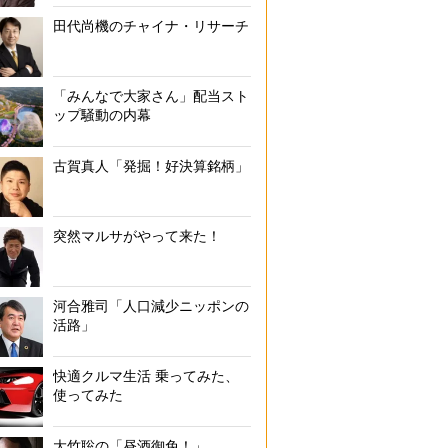
田代尚機のチャイナ・リサーチ
「みんなで大家さん」配当スト
ップ騒動の内幕
古賀真人「発掘！好決算銘柄」
突然マルサがやって来た！
河合雅司「人口減少ニッポンの
活路」
快適クルマ生活 乗ってみた、
使ってみた
大竹聡の「昼酒御免！」