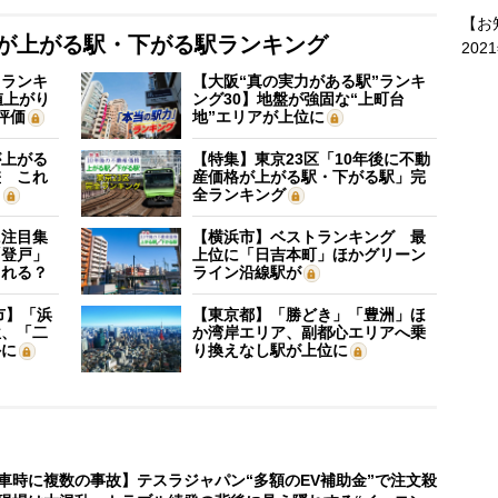
【お
格が上がる駅・下がる駅ランキング
202
”ランキ
【大阪“真の実力がある駅”ランキ
値上がり
ング30】地盤が強固な“上町台
評価
地”エリアが上位に
が上がる
【特集】東京23区「10年後に不動
差 これ
産価格が上がる駅・下がる駅」完
？
全ランキング
に注目集
【横浜市】ベストランキング 最
「登戸」
上位に「日吉本町」ほかグリーン
される？
ライン沿線駅が
市】「浜
【東京都】「勝どき」「豊洲」ほ
位、「二
か湾岸エリア、副都心エリアへ乗
外に
り換えなし駅が上位に
車時に複数の事故】テスラジャパン“多額のEV補助金”で注文殺