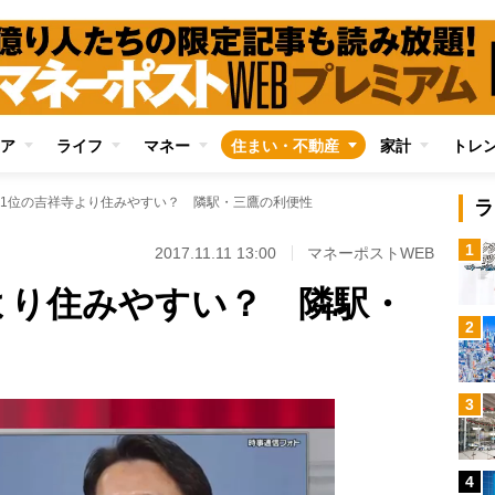
ア
ライフ
マネー
住まい・不動産
家計
トレ
1位の吉祥寺より住みやすい？ 隣駅・三鷹の利便性
ラ
1
2017.11.11 13:00
マネーポストWEB
より住みやすい？ 隣駅・
2
3
4