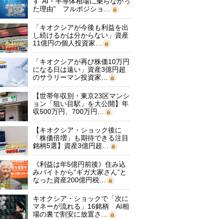
す“AI・半導体相場に乗らなかっ
た理由” フルポジショ…
「キオクシアが今後も利益を出
し続けるかは分からない」資産
11億円の個人投資家…
「キオクシアが再び株価10万円
になる日は遠い」資産3億円超
のサラリーマン投資家…
【世帯年収別・東京23区マンシ
ョン「狙い目駅」を大公開】年
収500万円、700万円…
【キオクシア・ショック後に
「株価倍増」も期待できる注目
銘柄5選】資産3億円超…
《利益は年5億円前後》住み込
みバイトから“ギガ大家さん”と
なった資産200億円税…
キオクシア・ショックで「次に
マネーが流れる」16銘柄 AI相
場の裏で割安に放置さ…