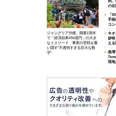
到、
の右
「3
手掛
コン
ジャングリア沖縄、開業1周年
キオ
で「経済効果494億円」の大き
妙味
なミスリード 事業の苦戦を覆
える
い隠す“不透明すぎる巨大な数
急増
字”
Te
現地