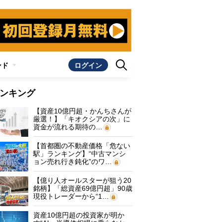
ンド
ログイン
ンキング
【資産10億円超・かんちさんが
厳選！】「キオクシアの次」に
資金が流れる期待の…
【首都圏の不動産価格「危ない
駅」ランキング】“中古マンシ
ョン売れ行き鈍化”のワ…
【億り人オールスターが狙う20
銘柄】「総資産69億円超」90歳
現役トレーダーから“1…
資産10億円超の投資家が明か