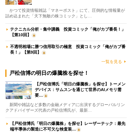
かつて投資情報雑誌「マネーポスト」にて、圧倒的な情報量が
詰め込まれた「天下無敵の株コミック」とし…
テクニカル分析・集中講義 投資コミック「俺がカブ番長！」
【第10回】
不透明相場に勝つ信用取引の極意 投資コミック「俺がカブ番
長！」【第9回】
一覧を見る
戸松信博の明日の爆騰株を探せ！
【戸松信博氏「明日の爆騰株」を探せ】トーメン
デバイス：サムスンを通じて世界のAIメモリ需
要…
新聞や雑誌など多数の金融メディアに出演するグローバルリン
クアドバイザーズ代表の戸松信博氏が、最新…
【戸松信博氏「明日の爆騰株」を探せ】レーザーテック：最先
端半導体の製造に不可欠な検査装…