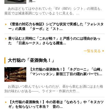
消…
あれほどもてはやされていた「EV（BEV）シフト」の潮流も、
最近では減速基調になっているように見える。…
《雪道の対応力を検証》シビアな状況で実感した「フォレスタ
ー」の真価 「ターボ」と「スト…
乗り込むと同時に「これが軽？」と戸惑うのには理由があっ
た 「日産ルークス」さらなる躍進…
一覧を見る
大竹聡の「昼酒御免！」
【大竹聡の昼酒御免！】「ネグローニ」「山崎」
「マンハッタン」新宿三丁目の隠れ家バーで1…
お酒はいつ飲んでもいいものだが、昼から飲むお酒にはまた格
別の味わいがある――。ライター・作家の大竹…
【大竹聡の昼酒御免！】今の若者は「なめろう」や「キヌカツ
ギ」を知らないって本当？ 昔の…