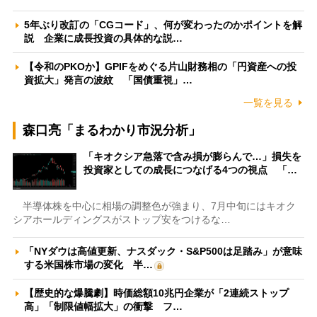
5年ぶり改訂の「CGコード」、何が変わったのかポイントを解
説 企業に成長投資の具体的な説…
【令和のPKOか】GPIFをめぐる片山財務相の「円資産への投
資拡大」発言の波紋 「国債重視」…
一覧を見る
森口亮「まるわかり市況分析」
「キオクシア急落で含み損が膨らんで…」損失を
投資家としての成長につなげる4つの視点 「…
半導体株を中心に相場の調整色が強まり、7月中旬にはキオク
シアホールディングスがストップ安をつけるな…
「NYダウは高値更新、ナスダック・S&P500は足踏み」が意味
する米国株市場の変化 半…
【歴史的な爆騰劇】時価総額10兆円企業が「2連続ストップ
高」「制限値幅拡大」の衝撃 フ…