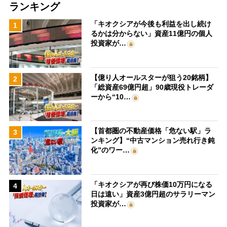
ランキング
「キオクシアが今後も利益を出し続け
1
るかは分からない」資産11億円の個人
投資家が…
【億り人オールスターが狙う20銘柄】
2
「総資産69億円超」90歳現役トレーダ
ーから“10…
【首都圏の不動産価格「危ない駅」ラ
3
ンキング】“中古マンション売れ行き鈍
化”のワー…
「キオクシアが再び株価10万円になる
4
日は遠い」資産3億円超のサラリーマン
投資家が…