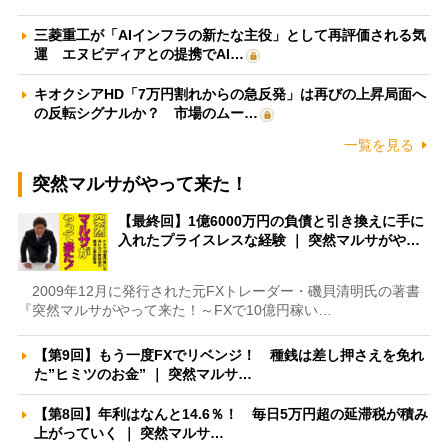
三菱重工が「AIインフラの新たな主役」として再評価される気
運 エヌビディアとの提携でAI…
キオクシアHD「7万円割れからの急反発」は再びの上昇局面へ
の反転シグナルか？ 市場のムー…
一覧を見る
突然マルサがやって来た！
【最終回】1億6000万円の負債と引き換えに手に
入れたプライスレスな経験 ｜ 突然マルサがや…
2009年12月に発行された元FXトレーダー・磯貝清明氏の著書
『突然マルサがやって来た！～FXで10億円稼い…
【第9回】もう一度FXでリベンジ！ 種銭は差し押さえを免れ
た”ヒミツのお金” ｜ 突然マルサ…
【第8回】年利はなんと14.6％！ 毎日5万円超の延滞税が積み
上がっていく ｜ 突然マルサ…