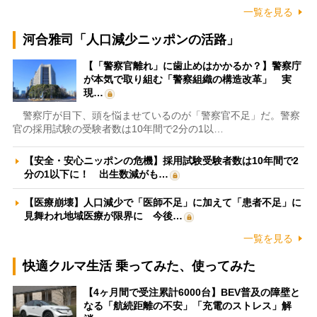
一覧を見る
河合雅司「人口減少ニッポンの活路」
【「警察官離れ」に歯止めはかかるか？】警察庁
が本気で取り組む「警察組織の構造改革」 実
現…
警察庁が目下、頭を悩ませているのが「警察官不足」だ。警察
官の採用試験の受験者数は10年間で2分の1以…
【安全・安心ニッポンの危機】採用試験受験者数は10年間で2
分の1以下に！ 出生数減がも…
【医療崩壊】人口減少で「医師不足」に加えて「患者不足」に
見舞われ地域医療が限界に 今後…
一覧を見る
快適クルマ生活 乗ってみた、使ってみた
【4ヶ月間で受注累計6000台】BEV普及の障壁と
なる「航続距離の不安」「充電のストレス」解