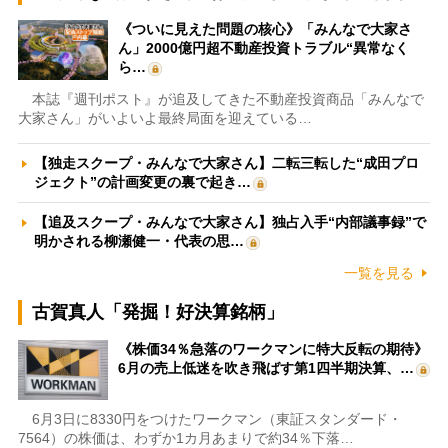
《ついに見えた問題の核心》「みんなで大家さ
ん」2000億円超不動産投資トラブル“異常なく
ら…
本誌『週刊ポスト』が追及してきた不動産投資商品「みんなで
大家さん」がいよいよ最終局面を迎えている…
【独走スクープ・みんなで大家さん】二転三転した“成田プロ
ジェクト”の計画変更の裏で起き…
【追及スクープ・みんなで大家さん】独占入手“内部議事録”で
明かされる柳瀬健一・代表の思…
一覧を見る
古賀真人「発掘！好決算銘柄」
《株価34％急落のワークマンに特大反転の期待》
6月の売上低迷を吹き飛ばす第1四半期決算、…
6月3日に8330円をつけたワークマン（東証スタンダード・
7564）の株価は、わずか1カ月あまりで約34％下落…