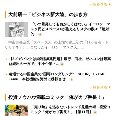
一覧を見る
大前研一「ビジネス新大陸」の歩き方
「いつ暴発してもおかしくはない」イーロン・マ
スク氏とスペースXが抱えるリスクの数々「絶対
的…
宇宙開発企業「スペースX」の上場で史上初の「兆万長者（ト
リリオネア）」となったイーロン・マスク氏。…
【3メガバンクは純利益5兆円超】銀行、商社、ゼネコンは最高
益続出の一方で、中小企業・…
急増する中国企業の“国籍ロンダリング” SHEIN、TikTok、
Temu…本社機能を海外に移転させ…
一覧を見る
投資ノウハウ満載コミック「俺がカブ番長！」
「売り時」を逃さないトレンド見極め術 投資コ
ミック「俺がカブ番長！」【第11回】