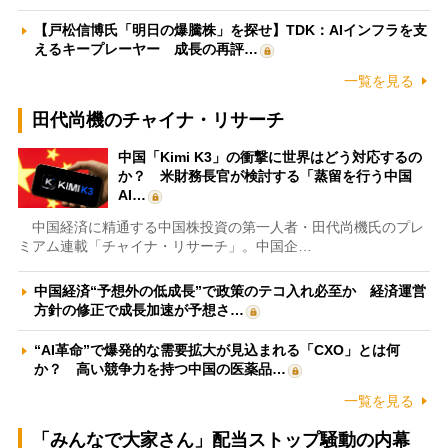
【戸松信博氏「明日の爆騰株」を探せ】TDK：AIインフラを支
えるキープレーヤー 成長の再評…
一覧を見る
田代尚機のチャイナ・リサーチ
中国「Kimi K3」の衝撃に世界はどう対応するの
か？ 米財務長官が検討する「蒸留を行う中国
AI…
中国経済に精通する中国株投資の第一人者・田代尚機氏のプレ
ミアム連載「チャイナ・リサーチ」。中国企…
中国経済“予想外の低成長”で政策のテコ入れ必至か 経済運営
方針の修正で成長加速が予想さ…
“AI革命”で爆発的な需要拡大が見込まれる「CXO」とは何
か？ 高い競争力を持つ中国の医薬品…
一覧を見る
「みんなで大家さん」配当ストップ騒動の内幕