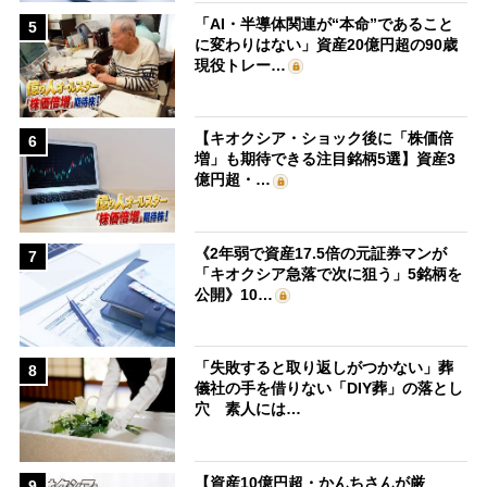
「AI・半導体関連が“本命”であること
5
に変わりはない」資産20億円超の90歳
現役トレー…
【キオクシア・ショック後に「株価倍
6
増」も期待できる注目銘柄5選】資産3
億円超・…
《2年弱で資産17.5倍の元証券マンが
7
「キオクシア急落で次に狙う」5銘柄を
公開》10…
「失敗すると取り返しがつかない」葬
8
儀社の手を借りない「DIY葬」の落とし
穴 素人には…
【資産10億円超・かんちさんが厳
9