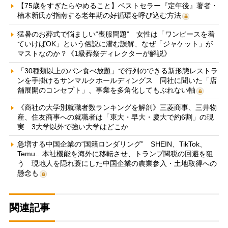
【75歳をすぎたらやめること】ベストセラー『定年後』著者・
楠木新氏が指南する老年期の好循環を呼び込む方法
猛暑のお葬式で悩ましい“喪服問題” 女性は「ワンピースを着
ていけばOK」という俗説に潜む誤解、なぜ「ジャケット」が
マストなのか？《1級葬祭ディレクターが解説》
「30種類以上のパン食べ放題」で行列のできる新形態レストラ
ンを手掛けるサンマルクホールディングス 同社に聞いた「店
舗展開のコンセプト」、事業を多角化してもぶれない軸
《商社の大学別就職者数ランキングを解剖》三菱商事、三井物
産、住友商事への就職者は「東大・早大・慶大で約6割」の現
実 3大学以外で強い大学はどこか
急増する中国企業の“国籍ロンダリング” SHEIN、TikTok、
Temu…本社機能を海外に移転させ、トランプ関税の回避を狙
う 現地人を隠れ蓑にした中国企業の農業参入・土地取得への
懸念も
関連記事