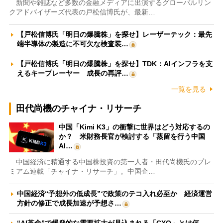
新聞や雑誌など多数の金融メディアに出演するグローバルリン
クアドバイザーズ代表の戸松信博氏が、最新…
【戸松信博氏「明日の爆騰株」を探せ】レーザーテック：最先
端半導体の製造に不可欠な検査装…
【戸松信博氏「明日の爆騰株」を探せ】TDK：AIインフラを支
えるキープレーヤー 成長の再評…
一覧を見る
田代尚機のチャイナ・リサーチ
中国「Kimi K3」の衝撃に世界はどう対応するの
か？ 米財務長官が検討する「蒸留を行う中国
AI…
中国経済に精通する中国株投資の第一人者・田代尚機氏のプレ
ミアム連載「チャイナ・リサーチ」。中国企…
中国経済“予想外の低成長”で政策のテコ入れ必至か 経済運営
方針の修正で成長加速が予想さ…