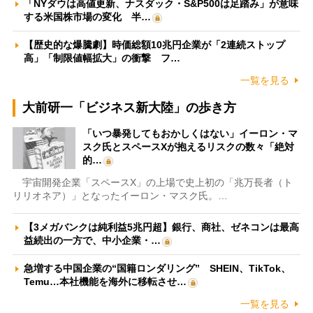
「NYダウは高値更新、ナスダック・S&P500は足踏み」が意味
する米国株市場の変化 半…
【歴史的な爆騰劇】時価総額10兆円企業が「2連続ストップ
高」「制限値幅拡大」の衝撃 フ…
一覧を見る
大前研一「ビジネス新大陸」の歩き方
「いつ暴発してもおかしくはない」イーロン・マ
スク氏とスペースXが抱えるリスクの数々「絶対
的…
宇宙開発企業「スペースX」の上場で史上初の「兆万長者（ト
リリオネア）」となったイーロン・マスク氏。…
【3メガバンクは純利益5兆円超】銀行、商社、ゼネコンは最高
益続出の一方で、中小企業・…
急増する中国企業の“国籍ロンダリング” SHEIN、TikTok、
Temu…本社機能を海外に移転させ…
一覧を見る