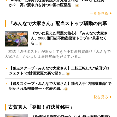
“AI革命”で爆発的な需要拡大が見込まれる「CXO」とは何
か？ 高い競争力を持つ中国の医薬品…
一覧を見る
「みんなで大家さん」配当ストップ騒動の内幕
《ついに見えた問題の核心》「みんなで大家さ
ん」2000億円超不動産投資トラブル“異常なく
ら…
本誌『週刊ポスト』が追及してきた不動産投資商品「みんなで
大家さん」がいよいよ最終局面を迎えている…
【独走スクープ・みんなで大家さん】二転三転した“成田プロ
ジェクト”の計画変更の裏で起き…
【追及スクープ・みんなで大家さん】独占入手“内部議事録”で
明かされる柳瀬健一・代表の思…
一覧を見る
古賀真人「発掘！好決算銘柄」
《株価34％急落のワークマンに特大反転の期待》