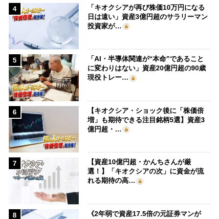
「キオクシアが再び株価10万円になる
4
日は遠い」資産3億円超のサラリーマン
投資家が…
「AI・半導体関連が“本命”であること
5
に変わりはない」資産20億円超の90歳
現役トレー…
【キオクシア・ショック後に「株価倍
6
増」も期待できる注目銘柄5選】資産3
億円超・…
【資産10億円超・かんちさんが厳
7
選！】「キオクシアの次」に資金が流
れる期待の高…
《2年弱で資産17.5倍の元証券マンが
8