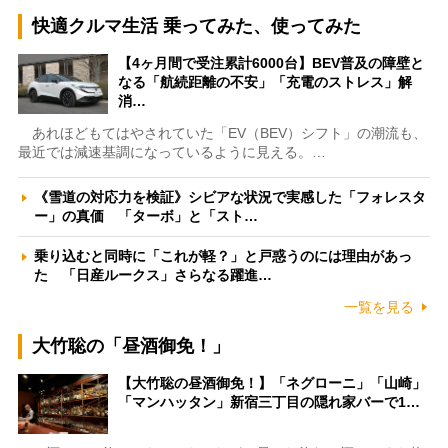
快適クルマ生活 乗ってみた、使ってみた
【4ヶ月間で受注累計6000台】BEV普及の障壁と
なる「航続距離の不安」「充電のストレス」解
消…
あれほどもてはやされていた「EV（BEV）シフト」の潮流も、
最近では減速基調になっているように見える。…
《雪道の対応力を検証》シビアな状況で実感した「フォレスタ
ー」の真価 「ターボ」と「スト…
乗り込むと同時に「これが軽？」と戸惑うのには理由があっ
た 「日産ルークス」さらなる躍進…
一覧を見る
大竹聡の「昼酒御免！」
【大竹聡の昼酒御免！】「ネグローニ」「山崎」
「マンハッタン」新宿三丁目の隠れ家バーで1…