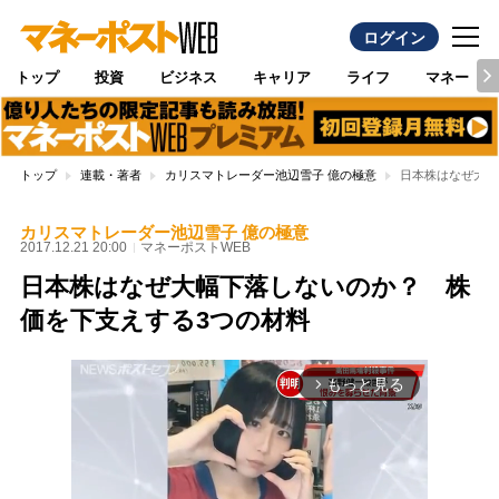
ログイン
トップ
投資
ビジネス
キャリア
ライフ
マネー
トップ
連載・著者
カリスマトレーダー池辺雪子 億の極意
日本株はなぜ大幅
カリスマトレーダー池辺雪子 億の極意
2017.12.21 20:00
マネーポストWEB
日本株はなぜ大幅下落しないのか？ 株
価を下支えする3つの材料
もっと見る
arrow_forward_ios