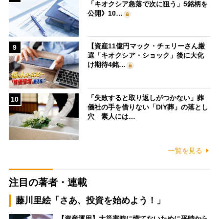
「キオクシア急落で次に狙う」5銘柄を
公開》10…
【資産11億円マック・チェリーさん厳
9
選「キオクシア・ショック」後に大化
け期待4銘…
「失敗すると取り返しがつかない」葬
10
儀社の手を借りない「DIY葬」の落とし
穴 素人には…
一覧を見る
注目の著者・連載
藤川里絵「さあ、投資を始めよう！」
【資産運用】大災害時に慌てないために平時から