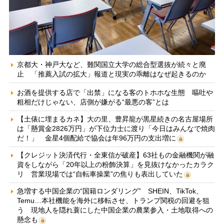
京都大・神戸大など、難関国立大学の総合型選抜が続々と廃
止 「推薦入試の拡大」報道と現実の乖離はなぜ起きるのか
お酒を提供する店で「出禁」になる客のトホホな生態 嘔吐や
粗相だけじゃない、店側が嫌がる“最悪の客”とは
【土俵に埋まるカネ】大の里、豊昇龍が黒星続きの名古屋場所
は「懸賞金2826万円」が下位力士に渡り「今日はみんなで焼肉
だ！」 金星4個配給で協会は年96万円の支出増に
【クレジット決済代行・全東信が破産】63社もの金融機関が融
資をしながら「20年以上の粉飾決算」を見抜けなかったカラク
リ 営業現場では“自転車操業”の焦りも表出していた
急増する中国企業の“国籍ロンダリング” SHEIN、TikTok、
Temu…本社機能を海外に移転させ、トランプ関税の回避を狙
う 現地人を隠れ蓑にした中国企業の農業参入・土地取得への
懸念も