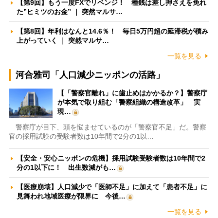
【第9回】もう一度FXでリベンジ！ 種銭は差し押さえを免れ
た”ヒミツのお金” ｜ 突然マルサ…
【第8回】年利はなんと14.6％！ 毎日5万円超の延滞税が積み
上がっていく ｜ 突然マルサ…
一覧を見る
河合雅司「人口減少ニッポンの活路」
【「警察官離れ」に歯止めはかかるか？】警察庁
が本気で取り組む「警察組織の構造改革」 実
現…
警察庁が目下、頭を悩ませているのが「警察官不足」だ。警察
官の採用試験の受験者数は10年間で2分の1以…
【安全・安心ニッポンの危機】採用試験受験者数は10年間で2
分の1以下に！ 出生数減がも…
【医療崩壊】人口減少で「医師不足」に加えて「患者不足」に
見舞われ地域医療が限界に 今後…
一覧を見る