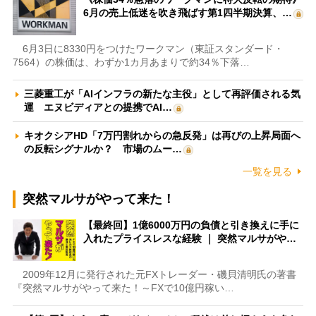
6月の売上低迷を吹き飛ばす第1四半期決算、…
6月3日に8330円をつけたワークマン（東証スタンダード・
7564）の株価は、わずか1カ月あまりで約34％下落…
三菱重工が「AIインフラの新たな主役」として再評価される気
運 エヌビディアとの提携でAI…
キオクシアHD「7万円割れからの急反発」は再びの上昇局面へ
の反転シグナルか？ 市場のムー…
一覧を見る
突然マルサがやって来た！
【最終回】1億6000万円の負債と引き換えに手に
入れたプライスレスな経験 ｜ 突然マルサがや…
2009年12月に発行された元FXトレーダー・磯貝清明氏の著書
『突然マルサがやって来た！～FXで10億円稼い…