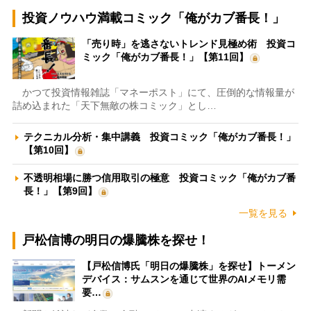
投資ノウハウ満載コミック「俺がカブ番長！」
「売り時」を逃さないトレンド見極め術 投資コ
ミック「俺がカブ番長！」【第11回】
かつて投資情報雑誌「マネーポスト」にて、圧倒的な情報量が
詰め込まれた「天下無敵の株コミック」とし…
テクニカル分析・集中講義 投資コミック「俺がカブ番長！」
【第10回】
不透明相場に勝つ信用取引の極意 投資コミック「俺がカブ番
長！」【第9回】
一覧を見る
戸松信博の明日の爆騰株を探せ！
【戸松信博氏「明日の爆騰株」を探せ】トーメン
デバイス：サムスンを通じて世界のAIメモリ需
要…