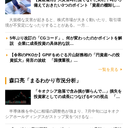
備えておきたい3つのポイント「資産の棚卸し…
大規模な災害が起きると、株式市場が大きく動いたり、取引環
境が不安定になったりすることがある。一方…
5年ぶり改訂の「CGコード」、何が変わったのかポイントを解
説 企業に成長投資の具体的な説…
【令和のPKOか】GPIFをめぐる片山財務相の「円資産への投
資拡大」発言の波紋 「国債重視」…
一覧を見る
森口亮「まるわかり市況分析」
「キオクシア急落で含み損が膨らんで…」損失を
投資家としての成長につなげる4つの視点 「…
半導体株を中心に相場の調整色が強まり、7月中旬にはキオク
シアホールディングスがストップ安をつけるな…