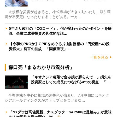
大規模な災害が起きると、株式市場が大きく動いたり、取引環
境が不安定になったりすることがある。一方…
5年ぶり改訂の「CGコード」、何が変わったのかポイントを解
説 企業に成長投資の具体的な説…
【令和のPKOか】GPIFをめぐる片山財務相の「円資産への投
資拡大」発言の波紋 「国債重視」…
一覧を見る
森口亮「まるわかり市況分析」
「キオクシア急落で含み損が膨らんで…」損失を
投資家としての成長につなげる4つの視点 「…
半導体株を中心に相場の調整色が強まり、7月中旬にはキオク
シアホールディングスがストップ安をつけるな…
「NYダウは高値更新、ナスダック・S&P500は足踏み」が意味
する米国株市場の変化 半…