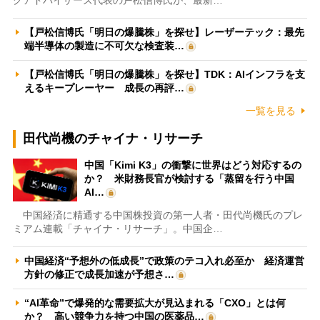
【戸松信博氏「明日の爆騰株」を探せ】レーザーテック：最先
端半導体の製造に不可欠な検査装…
【戸松信博氏「明日の爆騰株」を探せ】TDK：AIインフラを支
えるキープレーヤー 成長の再評…
一覧を見る
田代尚機のチャイナ・リサーチ
中国「Kimi K3」の衝撃に世界はどう対応するの
か？ 米財務長官が検討する「蒸留を行う中国
AI…
中国経済に精通する中国株投資の第一人者・田代尚機氏のプレ
ミアム連載「チャイナ・リサーチ」。中国企…
中国経済“予想外の低成長”で政策のテコ入れ必至か 経済運営
方針の修正で成長加速が予想さ…
“AI革命”で爆発的な需要拡大が見込まれる「CXO」とは何
か？ 高い競争力を持つ中国の医薬品…