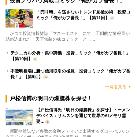
投資ノウハウ満載コミック「俺がカブ番長！」
「売り時」を逃さないトレンド見極め術 投資コ
ミック「俺がカブ番長！」【第11回】
かつて投資情報雑誌「マネーポスト」にて、圧倒的な情報量が
詰め込まれた「天下無敵の株コミック」とし…
テクニカル分析・集中講義 投資コミック「俺がカブ番長！」
【第10回】
不透明相場に勝つ信用取引の極意 投資コミック「俺がカブ番
長！」【第9回】
一覧を見る
戸松信博の明日の爆騰株を探せ！
【戸松信博氏「明日の爆騰株」を探せ】トーメン
デバイス：サムスンを通じて世界のAIメモリ需
要…
新聞や雑誌など多数の金融メディアに出演するグローバルリン
クアドバイザーズ代表の戸松信博氏が、最新…