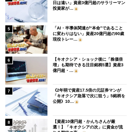
日は遠い」資産3億円超のサラリーマン
投資家が…
「AI・半導体関連が“本命”であること
5
に変わりはない」資産20億円超の90歳
現役トレー…
【キオクシア・ショック後に「株価倍
6
増」も期待できる注目銘柄5選】資産3
億円超・…
《2年弱で資産17.5倍の元証券マンが
7
「キオクシア急落で次に狙う」5銘柄を
公開》10…
【資産10億円超・かんちさんが厳
8
選！】「キオクシアの次」に資金が流