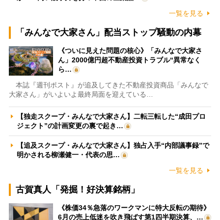
一覧を見る
「みんなで大家さん」配当ストップ騒動の内幕
《ついに見えた問題の核心》「みんなで大家さ
ん」2000億円超不動産投資トラブル“異常なく
ら…
本誌『週刊ポスト』が追及してきた不動産投資商品「みんなで
大家さん」がいよいよ最終局面を迎えている…
【独走スクープ・みんなで大家さん】二転三転した“成田プロ
ジェクト”の計画変更の裏で起き…
【追及スクープ・みんなで大家さん】独占入手“内部議事録”で
明かされる柳瀬健一・代表の思…
一覧を見る
古賀真人「発掘！好決算銘柄」
《株価34％急落のワークマンに特大反転の期待》
6月の売上低迷を吹き飛ばす第1四半期決算、…