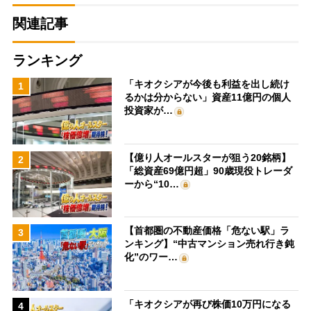
関連記事
ランキング
「キオクシアが今後も利益を出し続け
1
るかは分からない」資産11億円の個人
投資家が…
【億り人オールスターが狙う20銘柄】
2
「総資産69億円超」90歳現役トレーダ
ーから“10…
【首都圏の不動産価格「危ない駅」ラ
3
ンキング】“中古マンション売れ行き鈍
化”のワー…
「キオクシアが再び株価10万円になる
4