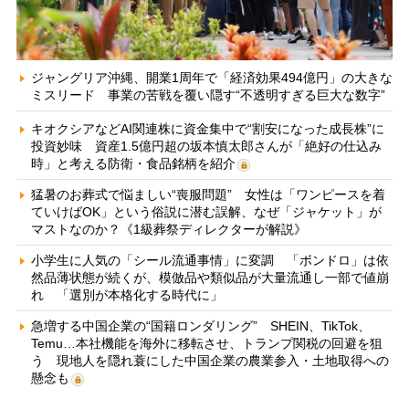
ジャングリア沖縄、開業1周年で「経済効果494億円」の大きな
ミスリード 事業の苦戦を覆い隠す“不透明すぎる巨大な数字”
キオクシアなどAI関連株に資金集中で“割安になった成長株”に
投資妙味 資産1.5億円超の坂本慎太郎さんが「絶好の仕込み
時」と考える防衛・食品銘柄を紹介
猛暑のお葬式で悩ましい“喪服問題” 女性は「ワンピースを着
ていけばOK」という俗説に潜む誤解、なぜ「ジャケット」が
マストなのか？《1級葬祭ディレクターが解説》
小学生に人気の「シール流通事情」に変調 「ボンドロ」は依
然品薄状態が続くが、模倣品や類似品が大量流通し一部で値崩
れ 「選別が本格化する時代に」
急増する中国企業の“国籍ロンダリング” SHEIN、TikTok、
Temu…本社機能を海外に移転させ、トランプ関税の回避を狙
う 現地人を隠れ蓑にした中国企業の農業参入・土地取得への
懸念も