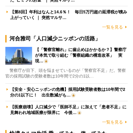
【第8回】年利はなんと14.6％！ 毎日5万円超の延滞税が積み
上がっていく ｜ 突然マルサ…
一覧を見る
河合雅司「人口減少ニッポンの活路」
【「警察官離れ」に歯止めはかかるか？】警察庁
が本気で取り組む「警察組織の構造改革」 実
現…
警察庁が目下、頭を悩ませているのが「警察官不足」だ。警察
官の採用試験の受験者数は10年間で2分の1以…
【安全・安心ニッポンの危機】採用試験受験者数は10年間で2
分の1以下に！ 出生数減がも…
【医療崩壊】人口減少で「医師不足」に加えて「患者不足」に
見舞われ地域医療が限界に 今後…
一覧を見る