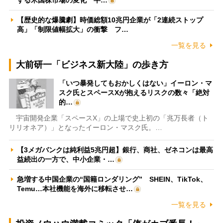
【歴史的な爆騰劇】時価総額10兆円企業が「2連続ストップ
高」「制限値幅拡大」の衝撃 フ…
一覧を見る
大前研一「ビジネス新大陸」の歩き方
「いつ暴発してもおかしくはない」イーロン・マ
スク氏とスペースXが抱えるリスクの数々「絶対
的…
宇宙開発企業「スペースX」の上場で史上初の「兆万長者（ト
リリオネア）」となったイーロン・マスク氏。…
【3メガバンクは純利益5兆円超】銀行、商社、ゼネコンは最高
益続出の一方で、中小企業・…
急増する中国企業の“国籍ロンダリング” SHEIN、TikTok、
Temu…本社機能を海外に移転させ…
一覧を見る