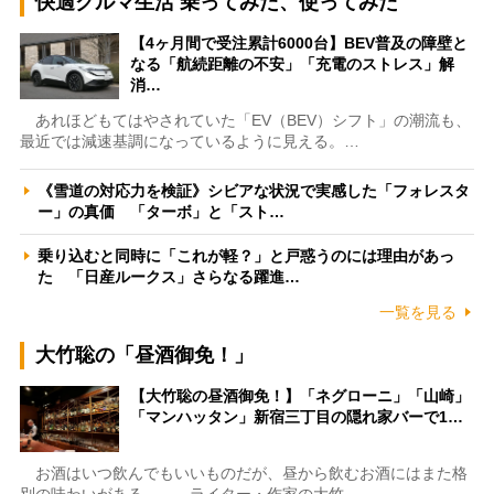
快適クルマ生活 乗ってみた、使ってみた
【4ヶ月間で受注累計6000台】BEV普及の障壁と
なる「航続距離の不安」「充電のストレス」解
消…
あれほどもてはやされていた「EV（BEV）シフト」の潮流も、
最近では減速基調になっているように見える。…
《雪道の対応力を検証》シビアな状況で実感した「フォレスタ
ー」の真価 「ターボ」と「スト…
乗り込むと同時に「これが軽？」と戸惑うのには理由があっ
た 「日産ルークス」さらなる躍進…
一覧を見る
大竹聡の「昼酒御免！」
【大竹聡の昼酒御免！】「ネグローニ」「山崎」
「マンハッタン」新宿三丁目の隠れ家バーで1…
お酒はいつ飲んでもいいものだが、昼から飲むお酒にはまた格
別の味わいがある――。ライター・作家の大竹…