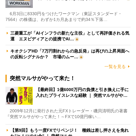
6月3日に8330円をつけたワークマン（東証スタンダード・
7564）の株価は、わずか1カ月あまりで約34％下落…
三菱重工が「AIインフラの新たな主役」として再評価される気
運 エヌビディアとの提携でAI…
キオクシアHD「7万円割れからの急反発」は再びの上昇局面へ
の反転シグナルか？ 市場のムー…
一覧を見る
突然マルサがやって来た！
【最終回】1億6000万円の負債と引き換えに手に
入れたプライスレスな経験 ｜ 突然マルサがや…
2009年12月に発行された元FXトレーダー・磯貝清明氏の著書
『突然マルサがやって来た！～FXで10億円稼い…
【第9回】もう一度FXでリベンジ！ 種銭は差し押さえを免れ
た”ヒミツのお金” ｜ 突然マルサ…