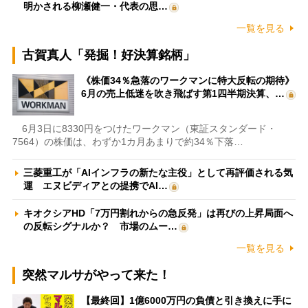
明かされる柳瀬健一・代表の思…
一覧を見る
古賀真人「発掘！好決算銘柄」
《株価34％急落のワークマンに特大反転の期待》
6月の売上低迷を吹き飛ばす第1四半期決算、…
6月3日に8330円をつけたワークマン（東証スタンダード・
7564）の株価は、わずか1カ月あまりで約34％下落…
三菱重工が「AIインフラの新たな主役」として再評価される気
運 エヌビディアとの提携でAI…
キオクシアHD「7万円割れからの急反発」は再びの上昇局面へ
の反転シグナルか？ 市場のムー…
一覧を見る
突然マルサがやって来た！
【最終回】1億6000万円の負債と引き換えに手に