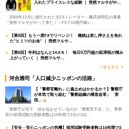
入れたプライスレスな経験 ｜ 突然マルサがや…
2009年12月に発行された元FXトレーダー・磯貝清明氏の著書
『突然マルサがやって来た！～FXで10億円稼い…
【第9回】もう一度FXでリベンジ！ 種銭は差し押さえを免れ
た”ヒミツのお金” ｜ 突然マルサ…
【第8回】年利はなんと14.6％！ 毎日5万円超の延滞税が積み
上がっていく ｜ 突然マルサ…
一覧を見る
河合雅司「人口減少ニッポンの活路」
【「警察官離れ」に歯止めはかかるか？】警察庁
が本気で取り組む「警察組織の構造改革」 実
現…
警察庁が目下、頭を悩ませているのが「警察官不足」だ。警察
官の採用試験の受験者数は10年間で2分の1以…
【安全・安心ニッポンの危機】採用試験受験者数は10年間で2