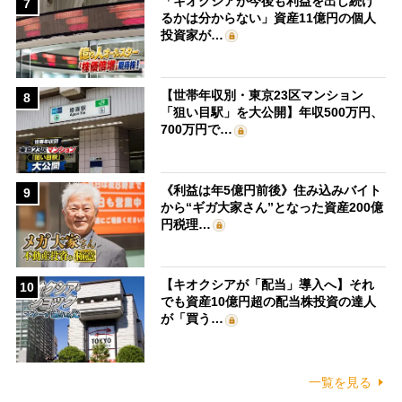
「キオクシアが今後も利益を出し続け
7
るかは分からない」資産11億円の個人
投資家が…
【世帯年収別・東京23区マンション
8
「狙い目駅」を大公開】年収500万円、
700万円で…
《利益は年5億円前後》住み込みバイト
9
から“ギガ大家さん”となった資産200億
円税理…
【キオクシアが「配当」導入へ】それ
10
でも資産10億円超の配当株投資の達人
が「買う…
一覧を見る