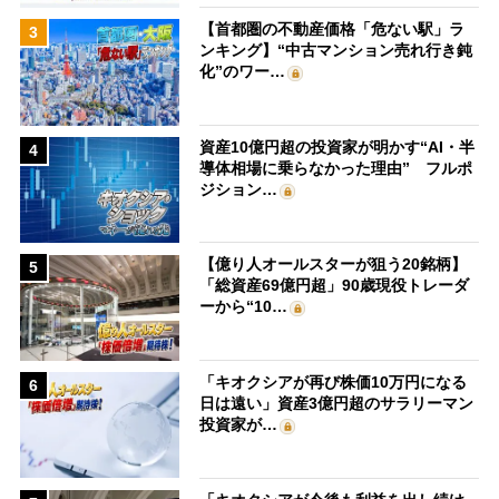
【首都圏の不動産価格「危ない駅」ラ
3
ンキング】“中古マンション売れ行き鈍
化”のワー…
資産10億円超の投資家が明かす“AI・半
4
導体相場に乗らなかった理由” フルポ
ジション…
【億り人オールスターが狙う20銘柄】
5
「総資産69億円超」90歳現役トレーダ
ーから“10…
「キオクシアが再び株価10万円になる
6
日は遠い」資産3億円超のサラリーマン
投資家が…