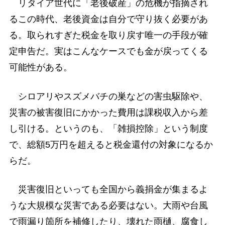
リタイア世代に「老後破産」の危機が指摘され
るこの時代、老後資金は自分で守り抜く必要があ
る。取られすぎた税金を取り戻す唯一の手段が確
定申告だ。実はこんなケースでも金が戻ってくる
可能性がある。
シロアリやスズメバチの巣などの害虫駆除や、
災害の被害復旧にかかった費用は課税収入から差
し引ける。というのも、「雑損控除」という制度
で、総額5万円を超えると税金還付の対象になるか
らだ。
災害復旧といっても全国から義捐金が集まるよ
うな大規模な災害である必要はない。大雨や台風
で雨漏り箇所を補修したり、壊れた雨樋、腐食し