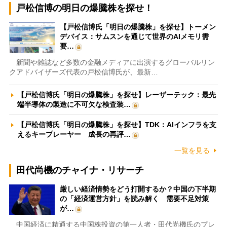
戸松信博の明日の爆騰株を探せ！
【戸松信博氏「明日の爆騰株」を探せ】トーメン
デバイス：サムスンを通じて世界のAIメモリ需
要…
新聞や雑誌など多数の金融メディアに出演するグローバルリン
クアドバイザーズ代表の戸松信博氏が、最新…
【戸松信博氏「明日の爆騰株」を探せ】レーザーテック：最先
端半導体の製造に不可欠な検査装…
【戸松信博氏「明日の爆騰株」を探せ】TDK：AIインフラを支
えるキープレーヤー 成長の再評…
一覧を見る
田代尚機のチャイナ・リサーチ
厳しい経済情勢をどう打開するか？中国の下半期
の「経済運営方針」を読み解く 需要不足対策
が…
中国経済に精通する中国株投資の第一人者・田代尚機氏のプレ