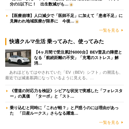
分の1以下に！ 出生数減がも…
【医療崩壊】人口減少で「医師不足」に加えて「患者不足」に
見舞われ地域医療が限界に 今後…
一覧を見る
快適クルマ生活 乗ってみた、使ってみた
【4ヶ月間で受注累計6000台】BEV普及の障壁と
なる「航続距離の不安」「充電のストレス」解
消…
あれほどもてはやされていた「EV（BEV）シフト」の潮流も、
最近では減速基調になっているように見える。…
《雪道の対応力を検証》シビアな状況で実感した「フォレスタ
ー」の真価 「ターボ」と「スト…
乗り込むと同時に「これが軽？」と戸惑うのには理由があっ
た 「日産ルークス」さらなる躍進…
一覧を見る