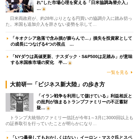
れ”した市場心理を変える「日米協調為替介入」
…
日米両政府が、約28年ぶりとなる円買いの協調介入に踏み切っ
た。米国も追加介入を辞さない姿勢を示して…
「キオクシア急落で含み損が膨らんで…」損失を投資家として
の成長につなげる4つの視点 …
「NYダウは高値更新、ナスダック・S&P500は足踏み」が意味
する米国株市場の変化 半…
一覧を見る
大前研一「ビジネス新大陸」の歩き方
「イラン戦争を利用して儲けている」利益相反と
の批判が強まるトランプファミリーの不正蓄財
疑…
トランプ大統領のファミリー信託が今年1～3月に3000回以上も
の証券取引を行っていたことが明らかになり…
「いつ暴発してもおかしくはない」イーロン・マスク氏とスペ