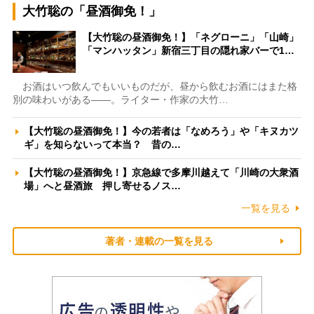
大竹聡の「昼酒御免！」
【大竹聡の昼酒御免！】「ネグローニ」「山崎」
「マンハッタン」新宿三丁目の隠れ家バーで1…
お酒はいつ飲んでもいいものだが、昼から飲むお酒にはまた格
別の味わいがある――。ライター・作家の大竹…
【大竹聡の昼酒御免！】今の若者は「なめろう」や「キヌカツ
ギ」を知らないって本当？ 昔の…
【大竹聡の昼酒御免！】京急線で多摩川越えて「川崎の大衆酒
場」へと昼酒旅 押し寄せるノス…
一覧を見る
著者・連載の一覧を見る