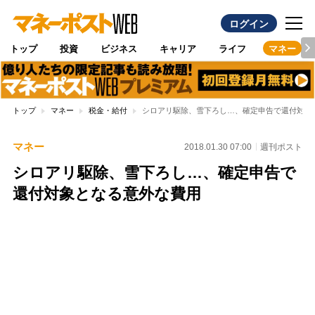
ログイン
トップ
投資
ビジネス
キャリア
ライフ
マネー
トップ
マネー
税金・給付
シロアリ駆除、雪下ろし…、確定申告で還付対象
マネー
2018.01.30 07:00
週刊ポスト
シロアリ駆除、雪下ろし…、確定申告で
還付対象となる意外な費用
Loaded
:
100.00%
/
Unmute