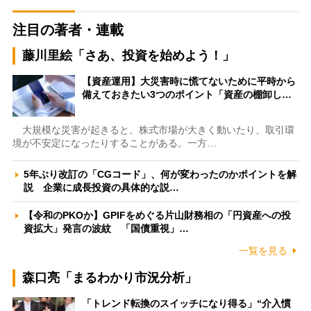
注目の著者・連載
藤川里絵「さあ、投資を始めよう！」
【資産運用】大災害時に慌てないために平時から
備えておきたい3つのポイント「資産の棚卸し…
大規模な災害が起きると、株式市場が大きく動いたり、取引環
境が不安定になったりすることがある。一方…
5年ぶり改訂の「CGコード」、何が変わったのかポイントを解
説 企業に成長投資の具体的な説…
【令和のPKOか】GPIFをめぐる片山財務相の「円資産への投
資拡大」発言の波紋 「国債重視」…
一覧を見る
森口亮「まるわかり市況分析」
「トレンド転換のスイッチになり得る」“介入慣