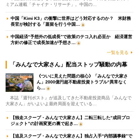
ミアム連載「チャイナ・リサーチ」。中国の…
中国「Kimi K3」の衝撃に世界はどう対応するのか？ 米財務
長官が検討する「蒸留を行う中国…
中国経済“予想外の低成長”で政策のテコ入れ必至か 経済運営
方針の修正で成長加速が予想さ…
一覧を見る
「みんなで大家さん」配当ストップ騒動の内幕
《ついに見えた問題の核心》「みんなで大家さ
ん」2000億円超不動産投資トラブル“異常なく
ら…
本誌『週刊ポスト』が追及してきた不動産投資商品「みんなで
大家さん」がいよいよ最終局面を迎えている…
【独走スクープ・みんなで大家さん】二転三転した“成田プロ
ジェクト”の計画変更の裏で起き…
【追及スクープ・みんなで大家さん】独占入手“内部議事録”で