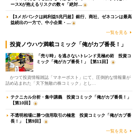
ースXが抱えるリスクの数々「絶対…
【3メガバンクは純利益5兆円超】銀行、商社、ゼネコンは最高
益続出の一方で、中小企業・…
一覧を見る
投資ノウハウ満載コミック「俺がカブ番長！」
「売り時」を逃さないトレンド見極め術 投資コ
ミック「俺がカブ番長！」【第11回】
かつて投資情報雑誌「マネーポスト」にて、圧倒的な情報量が
詰め込まれた「天下無敵の株コミック」とし…
テクニカル分析・集中講義 投資コミック「俺がカブ番長！」
【第10回】
不透明相場に勝つ信用取引の極意 投資コミック「俺がカブ番
長！」【第9回】
一覧を見る