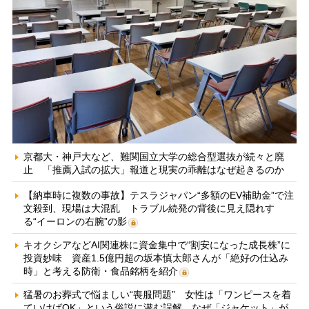
京都大・神戸大など、難関国立大学の総合型選抜が続々と廃
止 「推薦入試の拡大」報道と現実の乖離はなぜ起きるのか
【納車時に複数の事故】テスラジャパン“多額のEV補助金”で注
文殺到、現場は大混乱 トラブル続発の背後に見え隠れす
る“イーロンの右腕”の影
キオクシアなどAI関連株に資金集中で“割安になった成長株”に
投資妙味 資産1.5億円超の坂本慎太郎さんが「絶好の仕込み
時」と考える防衛・食品銘柄を紹介
猛暑のお葬式で悩ましい“喪服問題” 女性は「ワンピースを着
ていけばOK」という俗説に潜む誤解、なぜ「ジャケット」が