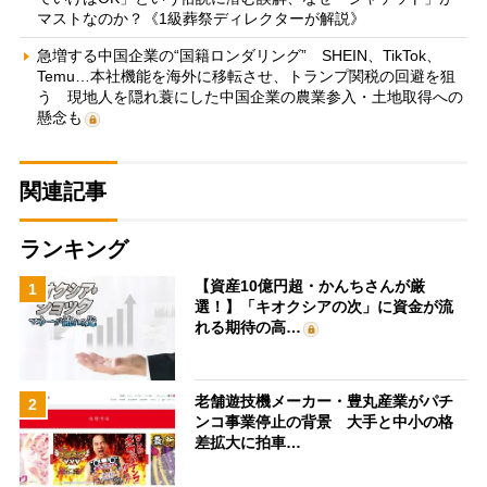
マストなのか？《1級葬祭ディレクターが解説》
急増する中国企業の“国籍ロンダリング” SHEIN、TikTok、
Temu…本社機能を海外に移転させ、トランプ関税の回避を狙
う 現地人を隠れ蓑にした中国企業の農業参入・土地取得への
懸念も
関連記事
ランキング
【資産10億円超・かんちさんが厳
1
選！】「キオクシアの次」に資金が流
れる期待の高…
老舗遊技機メーカー・豊丸産業がパチ
2
ンコ事業停止の背景 大手と中小の格
差拡大に拍車…