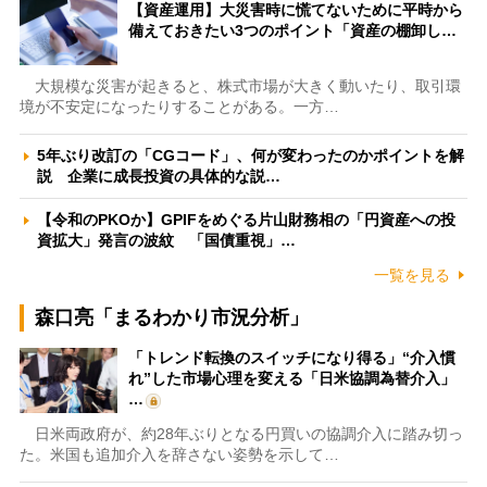
【資産運用】大災害時に慌てないために平時から
備えておきたい3つのポイント「資産の棚卸し…
大規模な災害が起きると、株式市場が大きく動いたり、取引環
境が不安定になったりすることがある。一方…
5年ぶり改訂の「CGコード」、何が変わったのかポイントを解
説 企業に成長投資の具体的な説…
【令和のPKOか】GPIFをめぐる片山財務相の「円資産への投
資拡大」発言の波紋 「国債重視」…
一覧を見る
森口亮「まるわかり市況分析」
「トレンド転換のスイッチになり得る」“介入慣
れ”した市場心理を変える「日米協調為替介入」
…
日米両政府が、約28年ぶりとなる円買いの協調介入に踏み切っ
た。米国も追加介入を辞さない姿勢を示して…