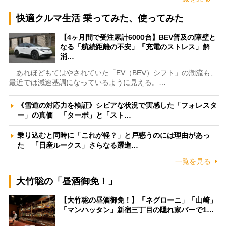
快適クルマ生活 乗ってみた、使ってみた
【4ヶ月間で受注累計6000台】BEV普及の障壁と
なる「航続距離の不安」「充電のストレス」解
消…
あれほどもてはやされていた「EV（BEV）シフト」の潮流も、
最近では減速基調になっているように見える。…
《雪道の対応力を検証》シビアな状況で実感した「フォレスタ
ー」の真価 「ターボ」と「スト…
乗り込むと同時に「これが軽？」と戸惑うのには理由があっ
た 「日産ルークス」さらなる躍進…
一覧を見る
大竹聡の「昼酒御免！」
【大竹聡の昼酒御免！】「ネグローニ」「山崎」
「マンハッタン」新宿三丁目の隠れ家バーで1…