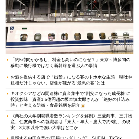
「約5時間かかるし、料金も高いのになぜ？」東京～博多間の
移動に飛行機ではなく新幹線を選ぶ人の事情
お酒を提供する店で「出禁」になる客のトホホな生態 嘔吐や
粗相だけじゃない、店側が嫌がる“最悪の客”とは
キオクシアなどAI関連株に資金集中で“割安になった成長株”に
投資妙味 資産1.5億円超の坂本慎太郎さんが「絶好の仕込み
時」と考える防衛・食品銘柄を紹介
《商社の大学別就職者数ランキングを解剖》三菱商事、三井物
産、住友商事への就職者は「東大・早大・慶大で約6割」の現
実 3大学以外で強い大学はどこか
急増する中国企業の“国籍ロンダリング” SHEIN、TikTok、