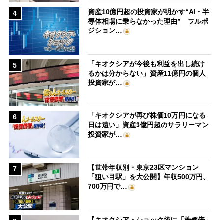
資産10億円超の投資家が明かす“AI・半
4
導体相場に乗らなかった理由” フルポ
ジション…
「キオクシアが今後も利益を出し続け
5
るかは分からない」資産11億円の個人
投資家が…
「キオクシアが再び株価10万円になる
6
日は遠い」資産3億円超のサラリーマン
投資家が…
【世帯年収別・東京23区マンション
7
「狙い目駅」を大公開】年収500万円、
700万円で…
【キオクシア・ショック後に「株価倍