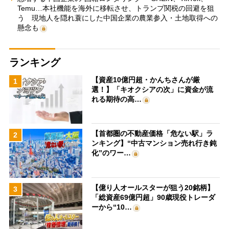
Temu…本社機能を海外に移転させ、トランプ関税の回避を狙
う 現地人を隠れ蓑にした中国企業の農業参入・土地取得への
懸念も
ランキング
【資産10億円超・かんちさんが厳
1
選！】「キオクシアの次」に資金が流
れる期待の高…
【首都圏の不動産価格「危ない駅」ラ
2
ンキング】“中古マンション売れ行き鈍
化”のワー…
【億り人オールスターが狙う20銘柄】
3
「総資産69億円超」90歳現役トレーダ
ーから“10…