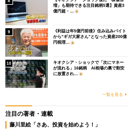
8
増」も期待できる注目銘柄5選】資産3
億円超・…
《利益は年5億円前後》住み込みバイト
9
から“ギガ大家さん”となった資産200億
円税理…
キオクシア・ショックで「次にマネー
10
が流れる」16銘柄 AI相場の裏で割安
に放置され…
一覧を見る
注目の著者・連載
藤川里絵「さあ、投資を始めよう！」