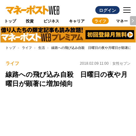
ログイン
トップ
投資
ビジネス
キャリア
ライフ
マネー
トップ
ライフ
生活
線路への飛び込み自殺 日曜日の夜や月曜日が顕著に増
ライフ
2018.02.09 11:00
女性セブン
線路への飛び込み自殺 日曜日の夜や月
曜日が顕著に増加傾向
Loaded
:
100.00%
/
Unmute