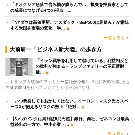
「キオクシア急落で含み損が膨らんで…」損失を投資家として
の成長につなげる4つの視点 …
「NYダウは高値更新、ナスダック・S&P500は足踏み」が意味
する米国株市場の変化 半…
一覧を見る
大前研一「ビジネス新大陸」の歩き方
「イラン戦争を利用して儲けている」利益相反と
の批判が強まるトランプファミリーの不正蓄財
疑…
トランプ大統領のファミリー信託が今年1～3月に3000回以上も
の証券取引を行っていたことが明らかになり…
「いつ暴発してもおかしくはない」イーロン・マスク氏とスペ
ースXが抱えるリスクの数々「絶対…
【3メガバンクは純利益5兆円超】銀行、商社、ゼネコンは最高
益続出の一方で、中小企業・…
一覧を見る