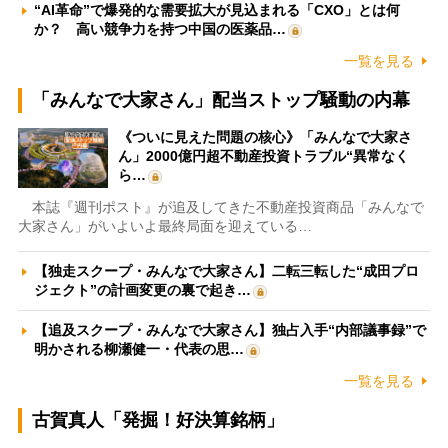
“AI革命”で爆発的な需要拡大が見込まれる「CXO」とは何
か？ 高い競争力を持つ中国の医薬品…
一覧を見る
「みんなで大家さん」配当ストップ騒動の内幕
《ついに見えた問題の核心》「みんなで大家さ
ん」2000億円超不動産投資トラブル“異常なく
ら…
本誌『週刊ポスト』が追及してきた不動産投資商品「みんなで
大家さん」がいよいよ最終局面を迎えている…
【独走スクープ・みんなで大家さん】二転三転した“成田プロ
ジェクト”の計画変更の裏で起き…
【追及スクープ・みんなで大家さん】独占入手“内部議事録”で
明かされる柳瀬健一・代表の思…
一覧を見る
古賀真人「発掘！好決算銘柄」