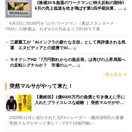
《株価34％急落のワークマンに特大反転の期待》
6月の売上低迷を吹き飛ばす第1四半期決算、…
6月3日に8330円をつけたワークマン（東証スタンダード・
7564）の株価は、わずか1カ月あまりで約34％下落…
三菱重工が「AIインフラの新たな主役」として再評価される気
運 エヌビディアとの提携でAI…
キオクシアHD「7万円割れからの急反発」は再びの上昇局面へ
の反転シグナルか？ 市場のムー…
一覧を見る
突然マルサがやって来た！
【最終回】1億6000万円の負債と引き換えに手に
入れたプライスレスな経験 ｜ 突然マルサがや…
2009年12月に発行された元FXトレーダー・磯貝清明氏の著書
『突然マルサがやって来た！～FXで10億円稼い…