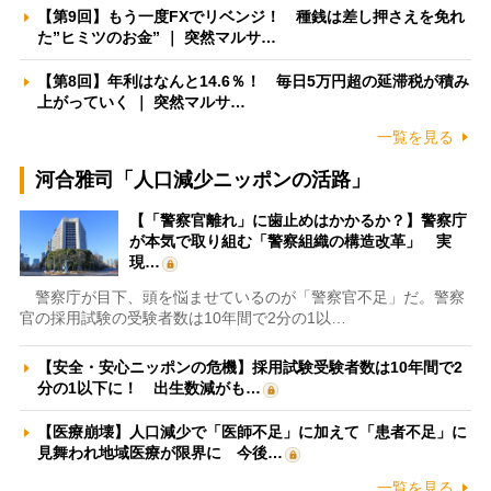
【第9回】もう一度FXでリベンジ！ 種銭は差し押さえを免れ
た”ヒミツのお金” ｜ 突然マルサ…
【第8回】年利はなんと14.6％！ 毎日5万円超の延滞税が積み
上がっていく ｜ 突然マルサ…
一覧を見る
河合雅司「人口減少ニッポンの活路」
【「警察官離れ」に歯止めはかかるか？】警察庁
が本気で取り組む「警察組織の構造改革」 実
現…
警察庁が目下、頭を悩ませているのが「警察官不足」だ。警察
官の採用試験の受験者数は10年間で2分の1以…
【安全・安心ニッポンの危機】採用試験受験者数は10年間で2
分の1以下に！ 出生数減がも…
【医療崩壊】人口減少で「医師不足」に加えて「患者不足」に
見舞われ地域医療が限界に 今後…
一覧を見る