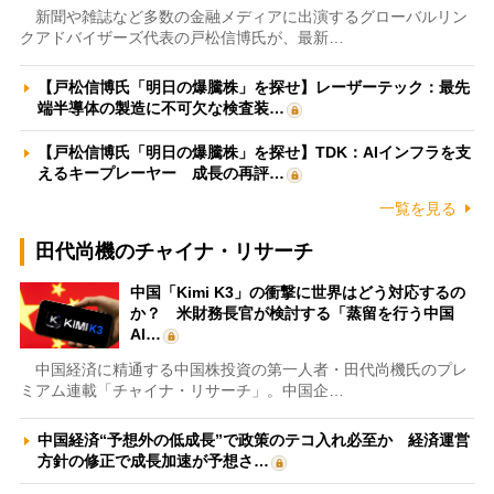
新聞や雑誌など多数の金融メディアに出演するグローバルリン
クアドバイザーズ代表の戸松信博氏が、最新…
【戸松信博氏「明日の爆騰株」を探せ】レーザーテック：最先
端半導体の製造に不可欠な検査装…
【戸松信博氏「明日の爆騰株」を探せ】TDK：AIインフラを支
えるキープレーヤー 成長の再評…
一覧を見る
田代尚機のチャイナ・リサーチ
中国「Kimi K3」の衝撃に世界はどう対応するの
か？ 米財務長官が検討する「蒸留を行う中国
AI…
中国経済に精通する中国株投資の第一人者・田代尚機氏のプレ
ミアム連載「チャイナ・リサーチ」。中国企…
中国経済“予想外の低成長”で政策のテコ入れ必至か 経済運営
方針の修正で成長加速が予想さ…