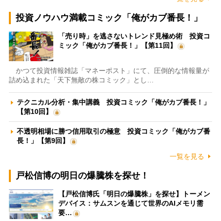
投資ノウハウ満載コミック「俺がカブ番長！」
「売り時」を逃さないトレンド見極め術 投資コ
ミック「俺がカブ番長！」【第11回】
かつて投資情報雑誌「マネーポスト」にて、圧倒的な情報量が
詰め込まれた「天下無敵の株コミック」とし…
テクニカル分析・集中講義 投資コミック「俺がカブ番長！」
【第10回】
不透明相場に勝つ信用取引の極意 投資コミック「俺がカブ番
長！」【第9回】
一覧を見る
戸松信博の明日の爆騰株を探せ！
【戸松信博氏「明日の爆騰株」を探せ】トーメン
デバイス：サムスンを通じて世界のAIメモリ需
要…